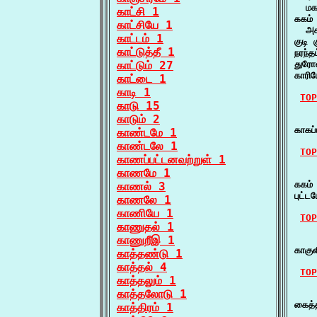
  மக
காட்சி 1
ககம்
காட்சியே 1
  அக
காட்டம் 1
குடி
காட்டுத்தீ 1
நரந்
காட்டும் 27
துரோ
காரி
காட்டை 1
காடி 1
TOP
காடு 15
காடும் 2
    க
காகப
காண்டமே 1
காண்டலே 1
TOP
காணப்பட்டனவற்றுள் 1
காணமே 1
    
ககம்
காணல் 3
புட்ட
காணலே 1
காணியே 1
TOP
காணுதல் 1
காணுறீஇ 1
    
காகு
காத்தண்டு 1
காத்தல் 4
TOP
காத்தலும் 1
காத்தலோடு 1
    
கைத்
காத்திரம் 1