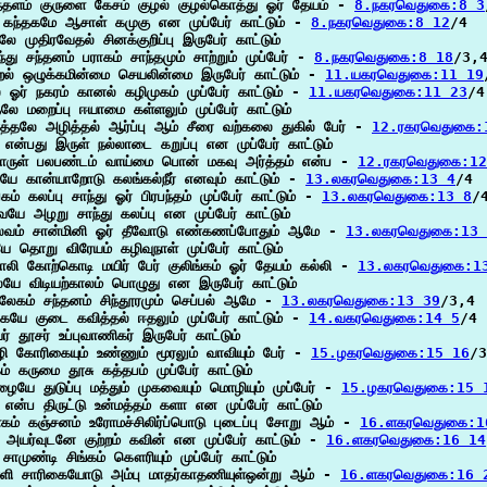
ந்தளம் குருளை கேசம் குழல் குழல்கொத்து ஓர் தேயம் - 
8.நகரவெதுகை:8 3
ி கந்தகமே ஆசாள் கமுகு என முப்பேர் காட்டும் - 
8.நகரவெதுகை:8 12
/4

லே முதிரவேதல் சினக்குறிப்பு இருபேர் காட்டும்

்து சந்தனம் பராகம் சாந்தமும் சாற்றும் முப்பேர் - 
8.நகரவெதுகை:8 18
/3,4
ல் ஒழுக்கமின்மை செயலின்மை இருபேர் காட்டும் - 
11.யகரவெதுகை:11 19
 ஓர் நகரம் கானல் கழிமுகம் முப்பேர் காட்டும் - 
11.யகரவெதுகை:11 23
/4

லே மறைப்பு ஈயாமை கள்ளலும் முப்பேர் காட்டும்

ரத்தலே அழித்தல் ஆர்ப்பு ஆம் சீரை வற்கலை துகில் பேர் - 
12.ரகரவெதுகை:
 என்பது இருள் நல்லாடை கறுப்பு என முப்பேர் காட்டும்

ருள் பலபண்டம் வாய்மை பொன் மகவு அர்த்தம் என்ப - 
12.ரகரவெதுகை:1
யே கான்யாறோடு கலங்கல்நீர் எனவும் காட்டும் - 
13.லகரவெதுகை:13 4
/4

கம் கலப்பு சாந்து ஓர் பிரபந்தம் முப்பேர் காட்டும் - 
13.லகரவெதுகை:13 8
/4
ே அழறு சாந்து கலப்பு என முப்பேர் காட்டும்

வம் சான்மினி ஓர் தீவோடு எண்கணப்போதும் ஆமே - 
13.லகரவெதுகை:13 
ே தொறு விரேயம் கழிவுநாள் முப்பேர் காட்டும்

லி கோற்கொடி மயிர் பேர் குலிங்கம் ஓர் தேயம் கல்லி - 
13.லகரவெதுகை:1
யே விடியற்காலம் பொழுது என இருபேர் காட்டும்

லேகம் சந்தனம் சிந்தூரமும் செப்பல் ஆமே - 
13.லகரவெதுகை:13 39
/3,4

ையே குடை கவித்தல் ஈதலும் முப்பேர் காட்டும் - 
14.வகரவெதுகை:14 5
/4

ர் தூசர் உப்புவாணிகர் இருபேர் காட்டும்

ி கோரிகையும் உண்ணும் மூரலும் வாவியும் பேர் - 
15.ழகரவெதுகை:15 16
/3
் கருமை தூசு கத்தபம் முப்பேர் காட்டும்

ையே துடுப்பு மத்தும் முகவையும் மொழியும் முப்பேர் - 
15.ழகரவெதுகை:15 
என்ப திருட்டு உன்மத்தம் களா என முப்பேர் காட்டும்

ளகம் கஞ்சனம் உரோமச்சிலிர்ப்பொடு புடைப்பு சோறு ஆம் - 
16.ளகரவெதுகை:1
அயர்வுடனே குற்றம் கவின் என முப்பேர் காட்டும் - 
16.ளகரவெதுகை:16 14
சாமுண்டி சிங்கம் கௌரியும் முப்பேர் காட்டும்

ளி சாரிகையோடு அம்பு மாதர்காதணியுள்ஒன்று ஆம் - 
16.ளகரவெதுகை:16 