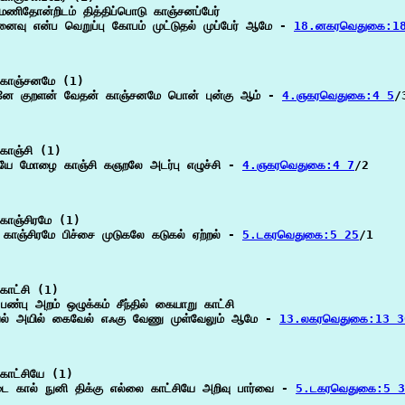
ணிதோன்றிடம் தித்திப்பொடு காஞ்சனப்பேர்

னைவு என்ப வெறுப்பு கோபம் முட்டுதல் முப்பேர் ஆமே - 
18.னகரவெதுகை:1
காஞ்சனமே (1)

னே குறளன் வேதன் காஞ்சனமே பொன் புன்கு ஆம் - 
4.ஞகரவெதுகை:4 5
/3
காஞ்சி (1)

ியே மோழை காஞ்சி கஞறலே அடர்பு எழுச்சி - 
4.ஞகரவெதுகை:4 7
/2

காஞ்சிரமே (1)

ி காஞ்சிரமே பிச்சை முடுகலே கடுகல் ஏற்றல் - 
5.டகரவெதுகை:5 25
/1

காட்சி (1)

 பண்பு அறம் ஒழுக்கம் சீந்தில் கையாறு காட்சி

ல் அயில் கைவேல் எஃகு வேணு முள்வேலும் ஆமே - 
13.லகரவெதுகை:13 3
காட்சியே (1)

டை கால் நுனி திக்கு எல்லை காட்சியே அறிவு பார்வை - 
5.டகரவெதுகை:5 3