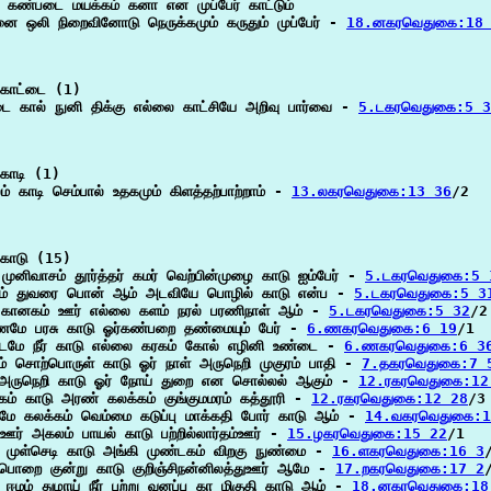
 கண்படை மயக்கம் கனா என முப்பேர் காட்டும்

ை ஒலி நிறைவினோடு நெருக்கமும் கருதும் முப்பேர் - 
18.னகரவெதுகை:18
காட்டை (1)

டை கால் நுனி திக்கு எல்லை காட்சியே அறிவு பார்வை - 
5.டகரவெதுகை:5 3
காடி (1)

ம் காடி செம்பால் உதகமும் கிளத்தற்பாற்றாம் - 
13.லகரவெதுகை:13 36
/2

காடு (15)

 முனிவாசம் தூர்த்தர் கமர் வெற்பின்முழை காடு ஐம்பேர் - 
5.டகரவெதுகை:5 
் துவரை பொன் ஆம் அடவியே பொழில் காடு என்ப - 
5.டகரவெதுகை:5 3
 கானகம் ஊர் எல்லை களம் நரல் பரணிநாள் ஆம் - 
5.டகரவெதுகை:5 32
/2

மே பரசு காடு ஓர்கண்பறை தண்மையும் பேர் - 
6.ணகரவெதுகை:6 19
/1

டமே நீர் காடு எல்லை கரகம் கோல் எழினி உண்டை - 
6.ணகரவெதுகை:6 3
ம் சொற்பொருள் காடு ஓர் நாள் அருநெறி முகுரம் பாதி - 
7.தகரவெதுகை:7 
் அருநெறி காடு ஓர் நோய் துறை என சொல்லல் ஆகும் - 
12.ரகரவெதுகை:12
்கம் காடு அரண் கலக்கம் குங்குமமரம் கத்தூரி - 
12.ரகரவெதுகை:12 28
/3

ே கலக்கம் வெம்மை கடுப்பு மாக்கதி போர் காடு ஆம் - 
14.வகரவெதுகை:1
ஊர் அகலம் பாயல் காடு பற்றில்லார்தம்ஊர் - 
15.ழகரவெதுகை:15 22
/1

ி முள்செடி காடு அங்கி முண்டகம் விறகு நுண்மை - 
16.ளகரவெதுகை:16 3
/
ம்பொறை குன்று காடு குறிஞ்சிநன்னிலத்துஊர் ஆமே - 
17.றகரவெதுகை:17 2
/
ஈமம் துழாய் நீர் புற்று வனப்பு கா மிகுதி காடு ஆம் - 
18.னகரவெதுகை:18