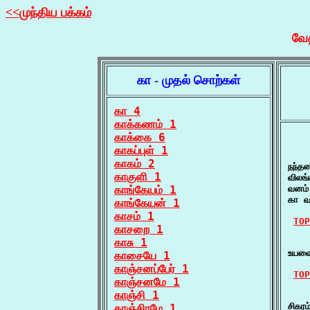
<<முந்திய பக்கம்
வேத
கா - முதல் சொற்கள்
கா 4
காக்கணம் 1
காக்கை 6
காகப்புள் 1
    
காகம் 2
நந்த
காகுளி 1
விலங
காங்கேயம் 1
வனம் 
கா வ
காங்கேயன் 1
காசம் 1
TOP
காசறை 1
காசு 1
    
உயவை
காசையே 1
காஞ்சனப்பேர் 1
TOP
காஞ்சனமே 1
காஞ்சி 1
    
சிகர
காஞ்சிரமே 1