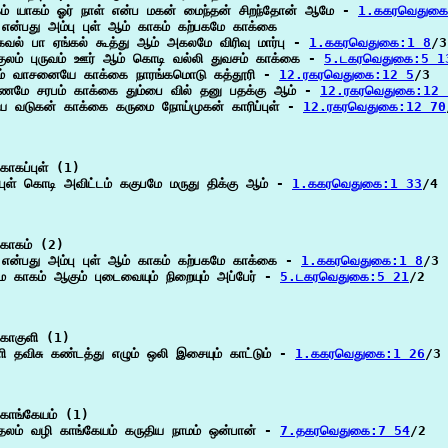
ம் யாகம் ஓர் நாள் என்ப மகன் மைந்தன் சிறந்தோன் ஆமே - 
1.ககரவெதுகை
 என்பது அம்பு புள் ஆம் காகம் கற்பகமே காக்கை

வல் பா ஏங்கல் கூத்து ஆம் அகலமே விரிவு மார்பு - 
1.ககரவெதுகை:1 8
/3
 குலம் புருவம் ஊர் ஆம் கொடி வல்லி துவசம் காக்கை - 
5.டகரவெதுகை:5 1
தம் வாசனையே காக்கை நாரங்கமொடு கத்தூரி - 
12.ரகரவெதுகை:12 5
/3

ணமே சரபம் காக்கை தும்பை வில் தனு பதக்கு ஆம் - 
12.ரகரவெதுகை:12 
யே வடுகன் காக்கை கருமை நோய்முகன் காரிப்புள் - 
12.ரகரவெதுகை:12 70
ாகப்புள் (1)

்புள் கொடி அவிட்டம் ககுபமே மருது திக்கு ஆம் - 
1.ககரவெதுகை:1 33
/4

காகம் (2)

 என்பது அம்பு புள் ஆம் காகம் கற்பகமே காக்கை - 
1.ககரவெதுகை:1 8
/3

மே காகம் ஆகும் புடைவையும் நிறையும் அப்பேர் - 
5.டகரவெதுகை:5 21
/2

காகுளி (1)

ளி தவிசு கண்டத்து எழும் ஒலி இசையும் காட்டும் - 
1.ககரவெதுகை:1 26
/3

காங்கேயம் (1)

தலம் வழி காங்கேயம் கருதிய நாமம் ஒன்பான் - 
7.தகரவெதுகை:7 54
/2
