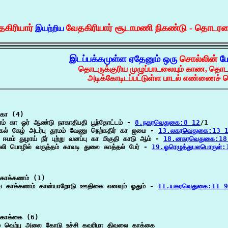
கிரியார்
வேதகிரியார் சூடாமணி நிகண்டு - தொடரட
இயற்றிய
இடப்பக்கமுள்ள ஏதேனும் ஒரு
சொல்லின்
மே
தொடருக்குரிய முழுப்பாடலையும் காண, தொட
அடிக்கோடிடப்பட்டுள்ள பாடல் எண்ணைச் ச
கா (4)

னம் கா ஓர் ஆண்டு நாகாதிபதி பூந்தோட்டம் - 
8.நகரவெதுகை:8 12
/1

்கல் கேழ் அடர்பு தூமம் வேணு நெற்கதிர் கா ஐமை - 
13.லகரவெதுகை:13 
ஈமம் துழாய் நீர் புற்று வனப்பு கா மிகுதி காடு ஆம் - 
18.னகரவெதுகை:18
லி பொழில் வருத்தம் காவடி துலை காத்தல் பேர் - 
19.ஓரெழுத்துபலபொருள்:
காக்கணம் (1)

 காக்கணம் கான்யாறோடு ஊதிகை எனவும் ஓதும் - 
11.யகரவெதுகை:11 9
காக்கை (6)

ம் வெற்பு அலை கோடு உச்சி கவரிமா திவலை காக்கை
