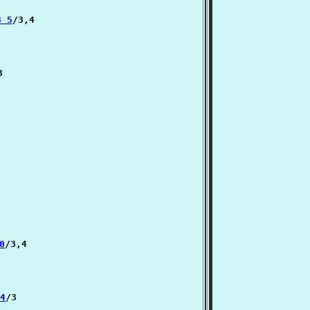
8 5
/3,4



0
/3,4

4
/3
