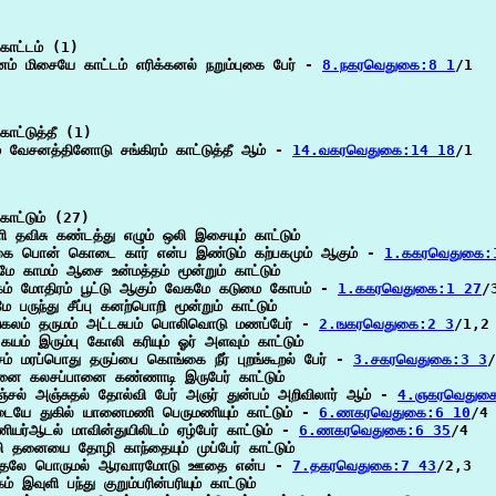
காட்டம் (1)

னம் மிசையே காட்டம் எரிக்கனல் நறும்புகை பேர் - 
8.நகரவெதுகை:8 1
/1

ாட்டுத்தீ (1)

் வேசனத்தினோடு சங்கிரம் காட்டுத்தீ ஆம் - 
14.வகரவெதுகை:14 18
/1

ாட்டும் (27)

ி தவிசு கண்டத்து எழும் ஒலி இசையும் காட்டும்

ை பொன் கொடை கார் என்ப இண்டும் கற்பகமும் ஆகும் - 
1.ககரவெதுகை:
ே காமம் ஆசை உன்மத்தம் மூன்றும் காட்டும்

கம் மோதிரம் பூட்டு ஆகும் வேகமே கடுமை கோபம் - 
1.ககரவெதுகை:1 27
/3
ே பருந்து சீப்பு கனற்பொறி மூன்றும் காட்டும்

்கலம் தருமம் அட்டசுபம் பொலிவொடு மணப்பேர் - 
2.ஙகரவெதுகை:2 3
/1,2

கயம் இரும்பு கோலி கரியும் ஓர் அளவும் காட்டும்

ம் மரப்பொது தருப்பை கொங்கை நீர் புறங்கூறல் பேர் - 
3.சகரவெதுகை:3 3
/
னை கலசப்பானை கண்ணாடி இருபேர் காட்டும்

்சல் அஞ்சுதல் தோல்வி பேர் அஞர் துன்பம் அறிவிலார் ஆம் - 
4.ஞகரவெதுக
ையே துகில் யானைமணி பெருமணியும் காட்டும் - 
6.ணகரவெதுகை:6 10
/4

யர்ஆடல் மாவின்துயிலிடம் ஏழ்பேர் காட்டும் - 
6.ணகரவெதுகை:6 35
/4

ி தனையை தோழி காந்தையும் முப்பேர் காட்டும்

தலே பொருமல் ஆரவாரமோடு ஊதை என்ப - 
7.தகரவெதுகை:7 43
/2,3

கம் இவுளி பந்து குறும்பரின்பரியும் காட்டும்
