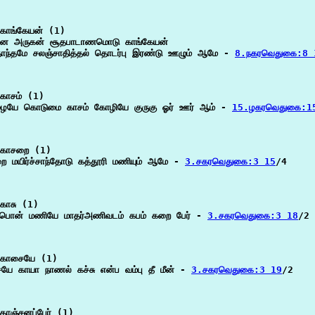
காங்கேயன் (1)

னே அருகன் சூதபாடாணமொடு காங்கேயன்

ந்தமே சலஞ்சாதித்தல் தொடர்பு இரண்டு ஊழும் ஆமே - 
8.நகரவெதுகை:8 
காசம் (1)

யே கொடுமை காசம் கோழியே குருகு ஓர் ஊர் ஆம் - 
15.ழகரவெதுகை:1
காசறை (1)

ை மயிர்ச்சாந்தோடு கத்தூரி மணியும் ஆமே - 
3.சகரவெதுகை:3 15
/4

காசு (1)

 பொன் மணியே மாதர்அணிவடம் கபம் கறை பேர் - 
3.சகரவெதுகை:3 18
/2

காசையே (1)

யே காயா நாணல் கச்சு என்ப வம்பு தீ மீன் - 
3.சகரவெதுகை:3 19
/2

காஞ்சனப்பேர் (1)
