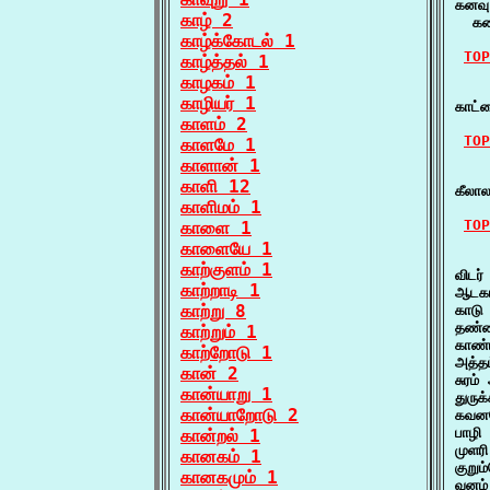
கனவு
காழ் 2
  கன
காழ்க்கோடல் 1
TOP
காழ்த்தல் 1
காழகம் 1
    
காழியர் 1
காட்
காளம் 2
TOP
காளமே 1
காளான் 1
    
காளி 12
கீலால
காளிமம் 1
TOP
காளை 1
காளையே 1
    
காற்குளம் 1
விடர்
காற்றாடி 1
ஆடகம
காற்று 8
காடு
தண்ண
காற்றும் 1
காண்
காற்றோடு 1
அத்த
கான் 2
சுரம
கான்யாறு 1
துருக
கான்யாறோடு 2
கவனம
பாழி 
கான்றல் 1
முளர
கானகம் 1
குறு
கானகமும் 1
வனம் 