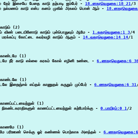
் தேர் இசையே பேதை காடு தற்பாடி ஐம்பேர் - 
18.னகரவெதுகை:18 21
/3

் நல்மணம் காடு என்ப கனம் முகில் அகலம் பொன் ஆம் - 
18.னகரவெதுகை
காடும் (2)

் விண் படையினோடு காடும் புள்பொதுவும் ஆமே - 
1.ககரவெதுகை:1 3
/4

மரக்கப்பு கோட்டை கவர்வழி காடும் ஆகும் - 
14.வகரவெதுகை:14 14
/1

காண்டமே (1)

டமே நீர் காடு எல்லை கரகம் கோல் எழினி உண்டை - 
6.ணகரவெதுகை:6 3
காண்டலே (1)

டலே இறைஞ்சல் எய்தல் காணுதல் கருதும் முப்பேர் - 
6.ணகரவெதுகை:6 31
காணப்பட்டனவற்றுள் (1)

ல நிகண்டகராதிகளுள் காணப்பட்டனவற்றுள் கற்போர்க்கு - 
0.பாயிரம்:0 1
/2

காணமே (1)

ே பரிஊண் செக்கு ஓர் கண்ணல் பொற்காசு அளத்தல் - 
6.ணகரவெதுகை:6