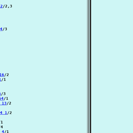
 2
/2,3

4
/3

16
/2

1
/1

6
/3

54
/1

 13
/2

4 1
/2

1

4

 4
/1
