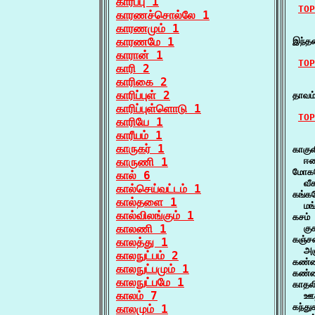
கார்ப்பு 1
TOP
காரணச்சொல்லே 1
காரணமும் 1
    
காரணமே 1
இந்த
காரான் 1
TOP
காரி 2
காரிகை 2
    க
காரிப்புள் 2
தாவம
காரிப்புள்ளொடு 1
TOP
காரியே 1
காரீயம் 1
    க
காருகர் 1
காகுள
காருணி 1
  ஈக
மோகம
கால் 6
  வீ
கால்செய்வட்டம் 1
கங்கம
கால்தளை 1
  மங
கால்விலங்கும் 1
கசம் 
காலணி 1
  குச
கஞ்ச
காலத்து 1
  அஞ
காலநுட்பம் 2
கண்ட
காலநுட்பமும் 1
கண்ணி
காலநுட்பமே 1
காதல
காலம் 7
  ஊ
கந்து
காலமும் 1