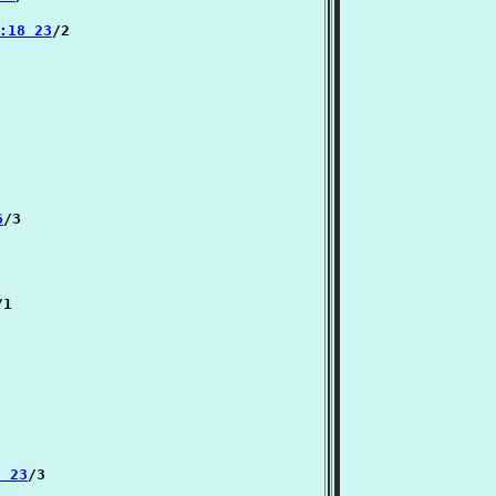
:18 23
/2

6
/3

/1

 23
/3
