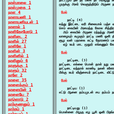
நாட்டமும் நல் நீர் மல்க நா அமிழ்து 
நாள்மாலை 1
முருக்கு அலர் வெளுத்திடும் அருண நா
நாள்முகை 1
நாள 4
மேல்
நாளாயணி 1
    நாட்டி (4)

நாளாயனியுடன் 1
வந்து இரட்டை வரி சிலையால் பஞ்ச 
நாளால் 1
செம் கையின் அமைத்த கோல சித்திர 
நாளிகேரமோடு 1
  அம் கையில் அருண ரத்நத்து அணிக
நாளிடை 2
வாழையும் கமுகும் நாட்டி மணி ஒளி தீ
சூழ வன் பதாகை கட்டி தோரணம் பலவும
நாளில் 27
  ஏழ் உயர் மாட மூதூர் எங்கணும் கோ
நாளிலே 1
நாளின் 3
மேல்
நாளினில் 1
நாளினும் 6
    நாட்டிடை (3)

நாட்டிடை எல்லை பொன் தாள் நறு மலர
நாளுக்கு 1
நாட்டிடை வந்தால் காண்டி நலன் உளோர
நாளும் 32
மிக்கு உயர் விஞ்சையர் நாட்டிடை விட்ட
நாளே 2
நாளை 35
மேல்
நாளைக்கும் 1
    நாட்டிய (1)

நாளையின் 1
எட்டு ஆனை தம்பமுடன் சய தம்பம் நா
நாளையே 7
நாளொடு 2
மேல்
நாற்குணனும் 1
    நாட்டியது (1)

நாற்றம் 1
பொன்னை அழகு எழ பூசி ஒளி பிறங்க
நாற்றமும் 1