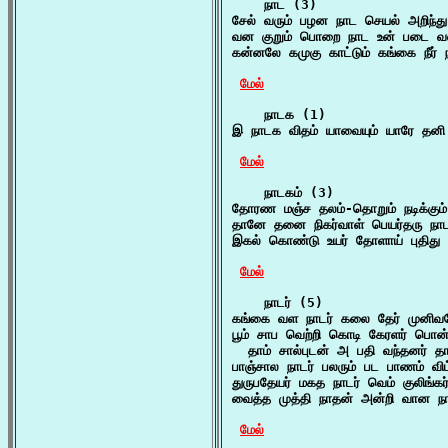
    நாட (3)

சேல் வரும் பழன நாட செயல் அறிந்த
வன குறும் பொறை நாட உன் படை வ
கன்னலே கமுகு காட்டும் கங்கை நீர
மேல்
    நாடக (1)

இ நாடக விதம் யாவையும் யாரே தனி ப
மேல்
    நாடகம் (3)

தோரண மஞ்ச தலம்-தொறும் நடிக்கும்
தானே தனை நிகர்வாள் பெயர்தரு நாடக
இகல் கொண்டு உயர் தோளாய் புதிது 
மேல்
    நாடர் (5)

கங்கை வள நாடர் கலை தேர் முனிவரோ
பூம் சாப வெற்றி கொடி கேரளர் பொன்ன
  தாம் சால்புடன் அ பதி வந்தனர் 
பாஞ்சால நாடர் பலரும் பட பாணம் விட்
துருபதேயர் மகத நாடர் வெம் குலிங்க
வைத்த முத்தி நாதன் அன்றி வான நாட
மேல்