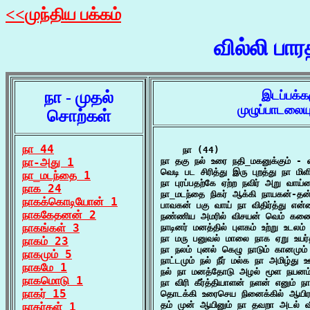
<<முந்திய பக்கம்
வில்லி பா
நா - முதல்
இடப்பக்க
முழுப்பாடலைய
சொற்கள்
நா 44
    நா (44)

நா-அது 1
நா தகு நல் உரை நதி_மகனுக்கும் - வ
வெடி பட சிரித்து இரு புறத்து நா மி
நா_மடந்தை 1
நா புரப்பதற்கே ஏற்ற நவிர் அறு வாய்
நாக 24
நா_மடந்தை நிகர் ஆக்கி நாயகன்-தன்
நாகக்கொடியோன் 1
பாவகன் பகு வாய் நா விதிர்த்து என
நாககேதனன் 2
நண்ணிய அமரில் விசயன் வெம் கணையால
நாகங்கள் 3
நாடினர் மனத்தில் புளகம் உற்று உடலம்
நா மரு பனுவல் மாலை நாக ஏறு உயர்
நாகம் 23
நா நலம் புனல் கெழு நாடும் கானமும்
நாகமும் 5
நாட்டமும் நல் நீர் மல்க நா அமிழ்து 
நாகமே 1
நல் நா மனத்தோடு அழல் மூள நயனம் 
நாகமொடு 1
நா விரி கீர்த்தியாளன் நளன் எனும் ந
நாகர் 15
தொடக்கி உரைசெய நினைக்கில் ஆயிர
தம் முன் ஆயினும் நா தவறா அடல் வீ
நாகர்கள் 1