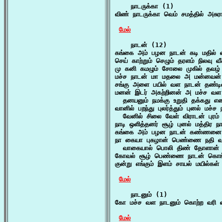
    நாடருக்கா (1)

விண் நாடருக்கா வெம் சமத்தில் அச
மேல்
    நாடன் (12)

கங்கை அம் பழன நாடன் கடி மதில் வ
செய் காற்றும் செழும் தரளம் நிலவு 
மு கனி கமழும் சோலை முகில் தவழ்
மச்ச நாடன் மா மதலை அ மன்னவன் 
சங்கு அளை பயில் வள நாடன் தண்டின
மனன் இடர் அகற்றினன் அ மச்ச வள 
  தனயனும் நமக்கு உறுதி தக்கது 
வானில் பறந்து புலர்த்தும் புனல் மச்ச 
  வேனில் சிலை வேள் விராடன் புரம
நாடி ஒளித்தனர் சூழ் புனல் மத்திர ந
கங்கை அம் பழன நாடன் கண்ணனை வ
நா கையா புகழான் பெண்ணை நதி வளம்
  வாகையால் பொலி திண் தோளான் 
கோவல் சூழ் பெண்ணை நாடன் கொங்க
குன்று எங்கும் இளம் சாயல் மயில்கள்
மேல்
    நாடனும் (1)

கோ மச்ச வள நாடனும் கொற்ற வரி வில
மேல்