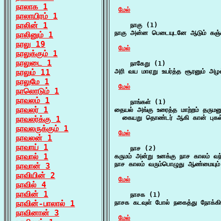
நாலாக 1
மேல்
நாலாயிரம் 1
நாலின் 1
    நாகு (1)

நாகு அன்ன பெடையுடனே ஆடும் கஞ
நாலினும் 1
நாலு 19
மேல்
நாலுக்கும் 1
நாலுடை 1
    நாகேறு (1)

நாலும் 11
அரி வய மாஏறு உயர்த்த சூரனும் அழல்
நாலுமே 1
மேல்
நாலொடும் 1
நாவலம் 1
    நாங்கள் (1)

நாவலர் 1
தையல் அங்கு உரைத்த மாற்றம் தருமனும
  கையறு தொண்டர் ஆகி கான் புகல் 
நாவலர்க்கு 1
நாவலருக்கும் 1
மேல்
நாவலன் 1
நாவாய் 1
    நாச (2)

நாவால் 1
கருமம் அன்று உனக்கு நாச காலம் வந
நாச காலம் வரும்பொழுது ஆண்மையும் 
நாவான் 3
நாவியின் 2
மேல்
நாவில் 4
நாவின் 1
    நாசக (1)

நாவின்-பாலால் 1
நாசக கடவுள் போல் நகைத்து நோக்கி
நாவினான் 3
மேல்