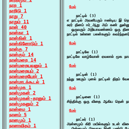
நாற 1
மேல்
நாறிடு 1
நாறு 7
    நாட்டில் (3)

எ நாட்டில் அவனிபரும் ஈண்டிய இ 
நாறும் 11
சுரர் தினம் ஈர்_ஆறு அம் கண் துன்னுதி
நான் 40
  ஒருவரும் அறியாவண்ணம் ஒரு தினம்
நான்கா 1
நாட்டில் உள்ளன பலன்களும் கவர்ந்தனர
நான்கின் 1
நான்கினோடும் 1
மேல்
நான்கு 7
    நாட்டிலே (1)

நான்கும் 14
நாட்டிலே வாழ்வோன் ஏவலால் மூக 
நான்மறை 14
நான்மறையவனும் 1
மேல்
நான்மறையும் 2
    நாட்டின் (1)

நான்மறையோர் 1
நந்து ஊரும் புனல் நாட்டின் திறம் வ
நான்மாடக்கூடல் 1
நான்முக 1
மேல்
நான்முகன் 2
    நாட்டினை (1)

நான்முகன்-தானும் 1
சித்திக்கு ஒரு விதை ஆகிய தென் ந
நான்முகனும் 2
நான்மை 1
மேல்
நானம் 5
    நாட்டீர் (1)

நானமும் 1
அன்னமும் கிரி மயில்களும் உடன் விளை
நானாவிதம் 1
  பின்னமும் பிறவாது இனி பண்டு போல்