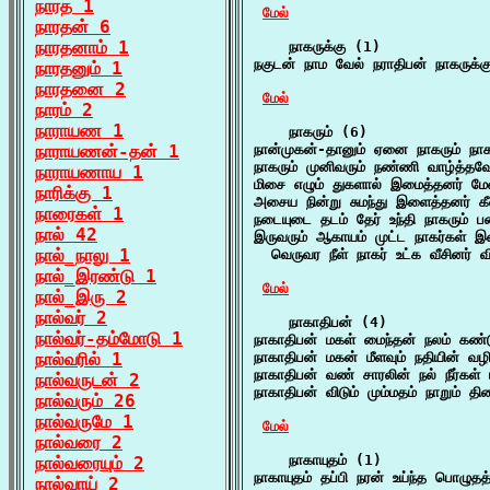
நாரத 1
மேல்
நாரதன் 6
நாரதனாம் 1
    நாகருக்கு (1)

நகுடன் நாம வேல் நராதிபன் நாகருக்க
நாரதனும் 1
நாரதனை 2
மேல்
நாரம் 2
நாராயண 1
    நாகரும் (6)

நாராயணன்-தன் 1
நான்முகன்-தானும் ஏனை நாகரும் நாக
நாகரும் முனிவரும் நண்ணி வாழ்த்தவ
நாராயணாய 1
மிசை எழும் துகளால் இமைத்தனர் மேல
நாரிக்கு 1
அசைய நின்று சுமந்து இளைத்தனர் 
நாரைகள் 1
நடையுடை தடம் தேர் உந்தி நாகரும் ப
நால் 42
இருவரும் ஆகாயம் முட்ட நாகர்கள் இ
நால்_நாலு 1
  வெருவர நீள் நாகர் உட்க வீசினர் 
நால்_இரண்டு 1
மேல்
நால்_இரு 2
நால்வர் 2
    நாகாதிபன் (4)

நால்வர்-தம்மோடு 1
நாகாதிபன் மகள் மைந்தன் நலம் கண்டு
நால்வரில் 1
நாகாதிபன் மகன் மீளவும் நதியின் வழி
நாகாதிபன் வண் சாரலின் நல் நீர்கள் ப
நால்வருடன் 2
நாகாதிபன் விடும் மும்மதம் நாறும் தி
நால்வரும் 26
நால்வருமே 1
மேல்
நால்வரை 2
    நாகாயுதம் (1)

நால்வரையும் 2
நாகாயுதம் தப்பி நரன் உய்ந்த பொழுத
நால்வாய் 2