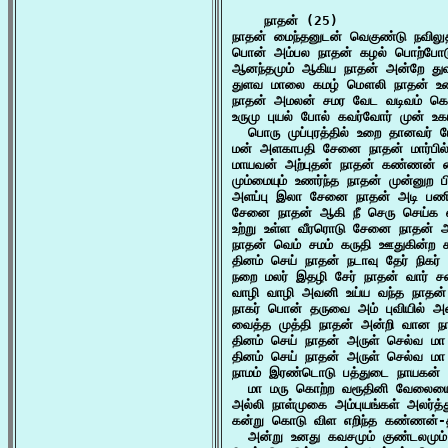
    நாதன் (25)

நாதன் மைந்தனுடன் வெகுண்டு நவிலு
பொன் அம்பல நாதன் கழல் பொற்போடு
ஆனந்தமும் ஆகிய நாதன் அன்றே துவ
துளவ மாலை கமழ் மௌலி நாதன் உறை த
நாதன் அமலன் சமர வேட வடிவம் கொ
உருமு புயல் போல் கவர்வோர் முன் உகா
  பொரு முப்புரத்தில் உறை தானவர் போ
மன் அளகாபதி சேனை நாதன் மார்பில்
மாயவன் அற்புதன் நாதன் கண்ணன் வ
மும்மையும் உணர்ந்த நாதன் முன்னுற 
அளப்பு இலா சேனை நாதன் அடி பணிந
சேனை நாதன் ஆகி நீ செரு செய்க என
உற்று உள்ள வீரரொடு சேனை நாதன் 
நாதன் வெம் சமம் கருதி ஊதுகின்ற ச
தினம் செய் நாதன் நடாவு தேர் நிகர் 
நறை மலர் இதழி சேர் நாதன் வார் ச
வாழி வாழி அவனி உய்ய வந்த நாதன்
நாகர் பொன் தருவை அம் புவியில் அன்
வைத்த முத்தி நாதன் அன்றி வான நாட
தினம் செய் நாதன் அருள் செல்வ 
தினம் செய் நாதன் அருள் செல்வ 
நாமம் இரண்டொடு பத்துடை நாயகன் 
  மா மரு கொற்ற வரூதினி வேலையை 
அல்லி நாள்முகை அம்புயங்கள் அலர்த்
கன்று கொடு விள எறிந்த கண்ணன்-தான
  அன்று உனது கவசமும் குண்டலமும