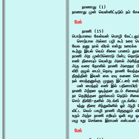
    நாணாது (1)

நாணாது முன் வென்னிட்டிடும் நம் ச
மேல்
    நாணி (15)

பொற்பாவை கேள்வன் மொழி கேட்டலும
  சொற்பால அல்லா பழி கூர் உரை ச
வேக தனு நால் விரல் என்று உரைக்க ந
கூற்று இயல் வெம் சிலை பாணம் தூண
நாணி அற முன்பினொடு பின்பு தொடு
எண் திசையும் வென்று அனல் அளித
அரு வரை தோளில் நாணி அறைதர பிறை
விரி குழல் பைம்_தொடி நாணி வேத்தவ
திறத்தின் இவன் கை ஏவு கணை செயி
நல் மைந்தனுக்கு முதுகு இட்டனர் என்
  மன் மைந்தர் எண் இல் பதினாயிரர்
நாணி அற்றன ஒடிந்தன தடம் சிலையும் 
நா தெறித்தன துரங்கமம் நெடும் சில
செம் திகிரி-தனில் அடங்கி முடங்கிய
  உந்து திரை சிந்துவினில் ஓர் ஆழி
விட்ட வெம் பகழி நாணி மீளுதலும் வ
உரும் அஞ்ச நாணி எறியும் ஒலி எழ ஒ
மழு உறு செங்கை இராமன் என்பவன்
மேல்