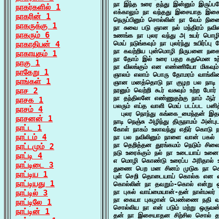
நா இந்த உரை தந்து இன்னும் இருப்ப
நாகர்களில் 1
எக்காலும் நா வந்தது இசையாத இச
நாகரின் 1
நெருப்பினும் சொல்லின் நா வேம் நினை
நாகருக்கு 1
நா சுவை படு ஞான நல் மந்திரம் நவி
நாகரும் 6
உணங்க நா புலர வந்து அ உயர் பொழில
நாகாதிபன் 4
மெய் நடுங்கவும் நா புலர்ந்து உயிர்ப்பு
நா கவற்றிய புன்மொழி நிருபனை நகை
நாகாயுதம் 1
நா தோம் இல் உரை பதற கதுமென உற்ற
நாகு 1
நா விலங்கும் என எண்ணியோ மிகவும்
நாகேறு 1
ஞாலம் எலாம் பொரு தோமரம் வாங்கின
நாங்கள் 1
ஞான மனத்தொடு நா குழற பல நாடி 
நாச 2
நரனும் வெற்றி கூர் வசுவும் உற்ற போர்
நா தந்திலனே எண்ணுதற்கு நாம் ஆர்
நாசக 1
பலரும் எய்த வாளி மெய் படப்பட பனித்
நாசம் 4
  புலர நொந்து கங்கை_மைந்தன் இதயம
நாசனன் 1
நாடி நெஞ்சு அழிந்து திருநாமம் அன
நாட்ட 1
கோள் நாகம் உலாவந்து எதிர் கொடு ந
நாட்டம் 4
நா பல நவிலினும் நாளை வான் பகல் 
நா தெறித்தன துரங்கமம் நெடும் சில
நாட்டமும் 2
நடு உரைக்கும் நல் நா உடையாய் உனை
நாட்டி 4
எ மொழி கொண்டு உரைப்ப அரிதால் உ
நாட்டிடை 3
துணை பெற மன சினம் முடுக நா கொடு 
நாட்டிய 1
புள் செறி தொடையாய் கொல்க என விர
நாட்டியது 1
கொல்லின் நா தவறும்-கொல் என்று 
நாட்டில் 3
நா புகல் வாய்மையான்-தன் நாள்மலர
நா கையா புகழான் பெண்ணை நதி வளம்
நாட்டிலே 1
சொல்லிய நா என் படும் மற்று ஒரு
நாட்டின் 1
தன் நா இசையாதன சிற்சில சொல் தளர