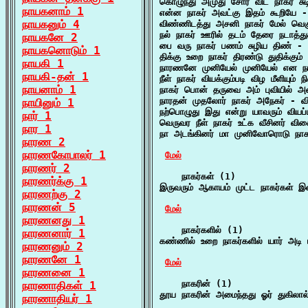
கொழுந்து அமுது சோர விட நாகர் சு
நாயகனாம் 1
என்ன நாகர் அவட்கு இதம் கூறியே - 
நாயகனும் 4
விண்ணிடத்து அசனி நாகர் மேல் வெக
நல் நாகர் ஊரில் தடம் தேரை நடாத்த
நாயகனே 2
பை வரு நாகர் பணம் சுழிய திண் - வ
நாயகனொடும் 1
திக்கு உறை நாகர் திரண்டு துதிக்கும்
நாயகி 1
நாரணனே முனியேல் முனியேல் என நா
நாயகி-தன் 1
நீள் நாகர் வியக்கும்படி விழ மீளியும் 
நாயனாம் 1
நாகர் பொன் தருவை அம் புவியில் அன்
நாரதன் முதலோர் நாகர் அநேகர் - வி
நாயினும் 1
நற்பொழுது இது என்று யாவரும் வியப்
நார் 1
வெருவர நீள் நாகர் உட்க வீசினர் வி
நார 1
நா அடங்கினர் மா முனிவோரொடு நாகர
நாரண 2
நாரணகோபாலர் 1
மேல்
நாரணர் 2
    நாகர்கள் (1)

நாரணர்க்கு 1
இருவரும் ஆகாயம் முட்ட நாகர்கள் இ
நாரணற்கு 2
நாரணன் 5
மேல்
நாரணனது 1
    நாகர்களில் (1)

நாரணனார் 1
கண்ணில் உறை நாகர்களில் யார் அடி 
நாரணனும் 2
நாரணனே 1
மேல்
நாரணனை 1
    நாகரின் (1)

நாரணாதிகள் 1
தூய நாகரின் அமைந்தது ஓர் துகிலால்
நாரணாதியர் 1