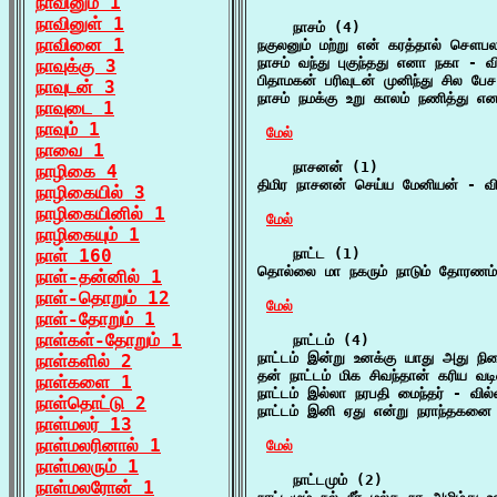
நாவினும் 1
நாவினுள் 1
    நாசம் (4)

நாவினை 1
நகுலனும் மற்று என் கரத்தால் சௌபல 
நாசம் வந்து புகுந்தது எனா நகா - வி
நாவுக்கு 3
பிதாமகன் பரிவுடன் முனிந்து சில பே
நாவுடன் 3
நாசம் நமக்கு உறு காலம் நணித்து என
நாவுடை 1
நாவும் 1
மேல்
நாவை 1
    நாசனன் (1)

நாழிகை 4
திமிர நாசனன் செய்ய மேனியன் - வி
நாழிகையில் 3
நாழிகையினில் 1
மேல்
நாழிகையும் 1
நாள் 160
    நாட்ட (1)

தொல்லை மா நகரும் நாடும் தோரணம் 
நாள்-தன்னில் 1
நாள்-தொறும் 12
மேல்
நாள்-தோறும் 1
நாள்கள்-தோறும் 1
    நாட்டம் (4)

நாட்டம் இன்று உனக்கு யாது அது நில
நாள்களில் 2
தன் நாட்டம் மிக சிவந்தான் கரிய வ
நாள்களை 1
நாட்டம் இல்லா நரபதி மைந்தர் - வில்
நாள்தொட்டு 2
நாட்டம் இனி ஏது என்று நராந்தகனை 
நாள்மலர் 13
நாள்மலரினால் 1
மேல்
நாள்மலரும் 1
    நாட்டமும் (2)

நாள்மலரோன் 1