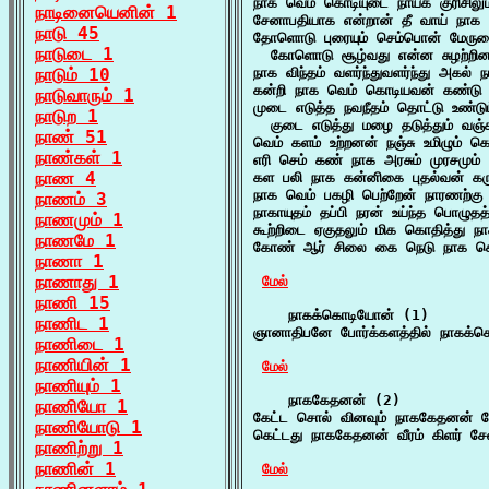
நாக வெம் கொடியுடை நாயக குரிசிலும
நாடினையெனின் 1
சேனாபதியாக என்றான் தீ வாய் நாக
நாடு 45
தோளொடு புரையும் செம்பொன் மேருவ
நாடுடை 1
  கோளொடு சூழ்வது என்ன சுழற்றினா
நாடும் 10
நாக விந்தம் வளர்ந்துவளர்ந்து அகல் 
கன்றி நாக வெம் கொடியவன் கண்டு
நாடுவாரும் 1
முடை எடுத்த நவநீதம் தொட்டு உண்டும்
நாடுற 1
  குடை எடுத்து மழை தடுத்தும் வஞ
நாண் 51
வெம் களம் உற்றனன் நஞ்சு உமிழும்
நாண்கள் 1
எரி செம் கண் நாக அரசும் முரசமும் 
நாண 4
கள பலி நாக கன்னிகை புதல்வன் கருத
நாக வெம் பகழி பெற்றேன் நாரணற்கு
நாணம் 3
நாகாயுதம் தப்பி நரன் உய்ந்த பொழுத
நாணமும் 1
கூற்றிடை ஏகுதலும் மிக கொதித்து நா
நாணமே 1
கோண் ஆர் சிலை கை நெடு நாக கொ
நாணா 1
நாணாது 1
மேல்
நாணி 15
    நாகக்கொடியோன் (1)

நாணிட 1
ஞானாதிபனே போர்க்களத்தில் நாகக்க
நாணிடை 1
நாணியின் 1
மேல்
நாணியும் 1
    நாககேதனன் (2)

நாணியோ 1
கேட்ட சொல் வினவும் நாககேதனன் கேட
நாணியோடு 1
கெட்டது நாககேதனன் வீரம் கிளர் ச
நாணிற்று 1
நாணின் 1
மேல்