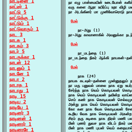
நாட்டினை 1
நா எழு பான்மையின் உடையோன் களிக்
நாட்டீர் 1
வரு களை ஆறா உயிர்ப்பு உறா விழி ம
நாட்டு 5
நா அடங்கினர் மா முனிவோரொடு நாகர
நாட்டுக்கு 1
மேல்
நாட்டும் 1
நாட்டுவாரும் 1
    நா-அது (1)

நாட 3
நா-அது காவானாகில் அவனுக்கா நடந்
நாடக 1
மேல்
நாடகம் 3
நாடர் 5
    நா_மடந்தை (1)

நாடருக்கா 1
நா_மடந்தை நிகர் ஆக்கி நாயகன்-தன்
நாடன் 12
மேல்
நாடனும் 1
நாடனே 1
    நாக (24)

நாடா 2
நாயக கடவுள்-தன்னை முன்னுதலும் ந
நாடாத 1
நா மரு பனுவல் மாலை நாக ஏறு உயர்
நாடாது 1
சேர்த்த நாக வெம் கொடியவன் கொடி
நாக வெம் கொடியவன் நவின்ற வாய்ம
நாடி 15
செம் கண் நாக கொடியவன் செல்வமும
நாடிய 2
அன்று நாக வெம் கொடியவன் கொடிய 
நாடியே 1
கோ கன நாக வேக கொடியவன் சேனை 
நாடினர் 3
கூறிய வேக நாக கொடியவன் அகன்ற ப
நாடினன் 1
சிரம் தரு சுடிகை நாக திரள் மணி பலவ
மின் புணர் துவச நாக விடம் நிகர் ம
நாடினார் 1
மின் நாக மணி புயன் வெம் கதையால்
நாடினாரே 1