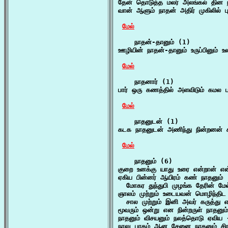
தேன் தொடுத்த மலர் அலங்கல் தின நா
வான் ஆளும் நாதன் அதிர் முகிலில்
மேல்
    நாதன்-தானும் (1)

ஊழியின் நாதன்-தானும் உருப்பினும் உ
மேல்
    நாதனார் (1)

பார் ஒரு கணத்தில் அளவிடும் கமல ப
மேல்
    நாதனுடன் (1)

கடக நாதனுடன் அணிந்து நின்றனன் க
மேல்
    நாதனும் (6)

குறை உனக்கு யாது உரை என்றான் எ
ஏகிய பின்னர் ஆயிரம் கண் நாதனும்

  மோகர துந்துபி முழங்க தேரின் மேல
ஞாலம் முற்றும் உடையவன் மொழிந்திட
  சால முற்றும் இனி அவர் கருத்து
மூவரும் ஒன்று என நின்றருள் நாதனும்
நாதனும் விசயனும் நலத்தொடு ஏவிய -
நாலு பாகம் ஆன சேனை நாதனும் சிர