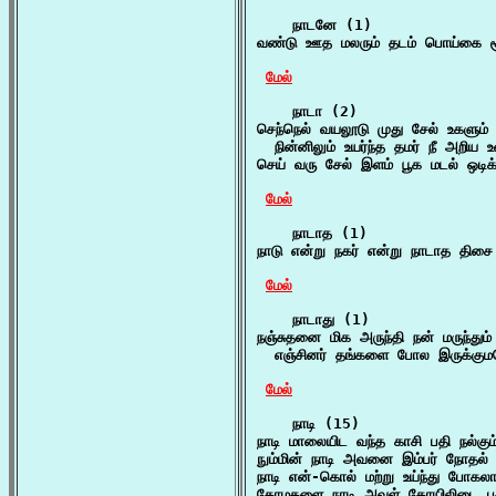
    நாடனே (1)

வண்டு ஊத மலரும் தடம் பொய்கை ச
மேல்
    நாடா (2)

செந்நெல் வயலூடு முது சேல் உகளும் 
  நின்னிலும் உயர்ந்த தமர் நீ அறிய
செய் வரு சேல் இளம் பூக மடல் ஒடிக
மேல்
    நாடாத (1)

நாடு என்று நகர் என்று நாடாத திசை
மேல்
    நாடாது (1)

நஞ்சுதனை மிக அருந்தி நன் மருந்தும் 
  எஞ்சினர் தங்களை போல இருக்குமத
மேல்
    நாடி (15)

நாடி மாலையிட வந்த காசி பதி நல்கும்
நும்மின் நாடி அவனை இம்பர் நோதல்
நாடி என்-கொல் மற்று உய்ந்து போகல
கோமகளை நாடி அவள் கோயிலிடை புக்