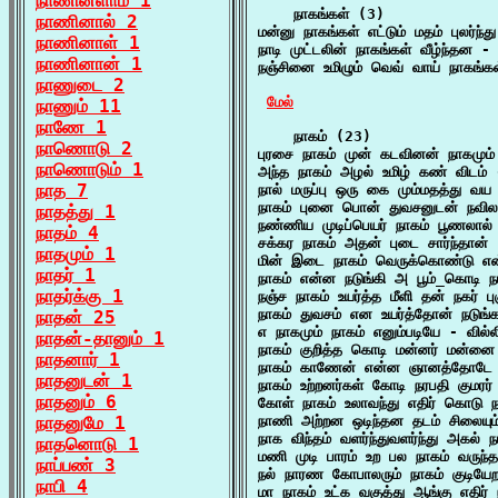
நாணினளாம் 1
    நாகங்கள் (3)

நாணினால் 2
மன்னு நாகங்கள் எட்டும் மதம் புலர்ந்த
நாணினாள் 1
நாடி முட்டலின் நாகங்கள் வீழ்ந்தன - 
நாணினான் 1
நஞ்சினை உமிழும் வெவ் வாய் நாகங்க
நாணுடை 2
மேல்
நாணும் 11
நாணே 1
    நாகம் (23)

நாணொடு 2
புரசை நாகம் முன் கடவினன் நாகமும் 
நாணொடும் 1
அந்த நாகம் அழல் உமிழ் கண் விடம் 
நாத 7
நால் மருப்பு ஒரு கை மும்மதத்து வய
நாகம் புனை பொன் துவசனுடன் நவிலா
நாதத்து 1
நண்ணிய முடிப்பெயர் நாகம் பூணலால்
நாதம் 4
சக்கர நாகம் அதன் புடை சார்ந்தான் 
நாதமும் 1
மின் இடை நாகம் வெருக்கொண்டு என
நாதர் 1
நாகம் என்ன நடுங்கி அ பூம்_கொடி நய
நாதர்க்கு 1
நஞ்ச நாகம் உயர்த்த மீளி தன் நகர் பு
நாகம் துவசம் என உயர்த்தோன் நடுங
நாதன் 25
எ நாகமும் நாகம் எனும்படியே - வில்ல
நாதன்-தானும் 1
நாகம் குறித்த கொடி மன்னர் மன்னை
நாதனார் 1
நாகம் காணேன் என்ன ஞானத்தோடே 
நாதனுடன் 1
நாகம் உற்றனர்கள் கோடி நரபதி குமரர் 
நாதனும் 6
கோள் நாகம் உலாவந்து எதிர் கொடு ந
நாதனுமே 1
நாணி அற்றன ஒடிந்தன தடம் சிலையும் 
நாக விந்தம் வளர்ந்துவளர்ந்து அகல் 
நாதனொடு 1
மணி முடி பாரம் உற பல நாகம் வருந
நாப்பண் 3
நல் நாரண கோபாலரும் நாகம் குடியேற
நாபி 4
மா நாகம் உட்க வகுத்து ஆங்கு எதிர் 