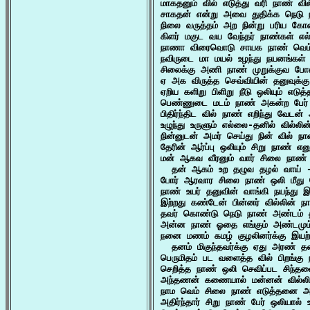
மாகதனும் வில் எடுத்து வரி நாண் வி
சாகதன் என்று அவை துதிக்க நெடு
நிலை வருத்தம் அற நின்று பரிய கோல 
கிளர் மகுட வய வேந்தர் நாண்கள் எல
நாணா விரைவொடு சாயக நாண் வெம்
நவிருடை மா மயல் உழந்து நயனங்கள் 
சிலைக்கு அணி நாண் முறுக்குவ போல
ஏ அக விருத்த செவ்வியின் தனுவுக்கு
ஏறிய களிறு பிளிறு நீடு ஒலியும் எடுத
பெண்ணுடை மடம் நாண் அகன்ற பேர் அம
பிதிர்ந்திட வில் நாண் எறிந்து வேடன
உழுந்து உருளும் எல்லை-தனில் வில்ல
நின்னுடன் அமர் செய்து நின் வில் நா
தேரின் ஆர்ப்பு ஒலியும் சிறு நாண் என
மன் ஆகவ வீரனும் வார் சிலை நாண்

  தன் ஆகம் உற தழுவ தழல் வாய் -
போர் ஆரவார சிலை நாண் ஒலி மீது 
நாண் உயர் தனுவின் வாங்கி நயந்து இ
இற்றது கண்டேன் பின்னர் வில்லின் நா
தவர் கொண்டு நெடு நாண் அண்டம் தக
அன்ன நாண் ஓதை எங்கும் அண்டமும
நனை மணம் கமழ் குழலினர்க்கு இயற்
  தனம் மிகுந்தவர்க்கு ஏது அரண் 
பெருமிதம் பட வளைத்த வில் பிறங்கு 
செறித்த நாண் ஒலி செவிப்பட சிந்தன
அந்தணன் கணையால் மன்னன் வில்லின
நாம வெம் சிலை நாண் எடுத்தனை அட
அதிர்ந்தார் சிறு நாண் பேர் ஒலியால