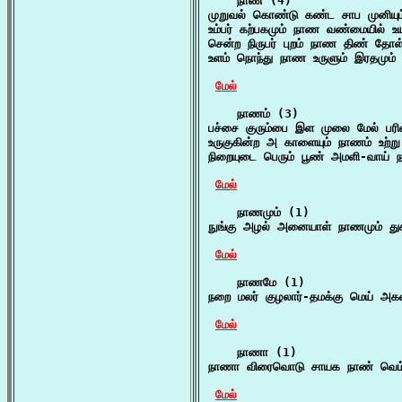
    நாண (4)

முறுவல் கொண்டு கண்ட சாப முனியும
உம்பர் கற்பகமும் நாண வண்மையில் உ
சென்ற நிருபர் புறம் நாண திண் தோ
உளம் நொந்து நாண உருளும் இரதமும் 
மேல்
    நாணம் (3)

பச்சை குரும்பை இள முலை மேல் பரிவா
உருகுகின்ற அ காளையும் நாணம் உற்ற
நிறையுடை பெரும் பூண் அமளி-வாய் ந
மேல்
    நாணமும் (1)

நுங்கு அழல் அனையாள் நாணமும் துக
மேல்
    நாணமே (1)

நறை மலர் குழலார்-தமக்கு மெய் அக
மேல்
    நாணா (1)

நாணா விரைவொடு சாயக நாண் வெம்
மேல்