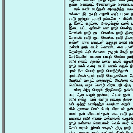
துங்க கொடியும் தோரணமும் தொடையும்
  அம் கண் சயந்தன் அவதரித்த அமர
கங்கை நீர் தவழ் கழனி சூழ் பழன நா
நாடு முற்றும் நரபதி நல்கவே - வில்லி
பூ இனம் சுரும்பை அழைக்கும் வண் பழ
இடை பட்ட தங்கள் வள நாடு சென்று 
சென்னி நாடு குட கொங்க நாடு திற
சென்னி நாடு குட கொங்க நாடு திற
கன்னி நாடு உறவுடன் புகுந்து மணி
மன்னி நாடு கடல் கொண்ட கை முனி
தென்றல் அம் சோலை சூழும் சேதி 
செந்நெலின் வாளை பாயும் செல்வ நா
நாடு எலாம் நெடும் புனல் வயல் கழனி
நாடு மால் வரை கடல் வனம் எனும் ந
புண்டரிக பெயர் நாடு பொறித்தோன் -
புண்டரீகன்-தன் நாடு பொருக்கென நோ
வேதியர் பலரும் உறைவதும் அவணே வி
மெய்வரு வழா மொழி விராடபதி திரு ந
  உய்வு அரு பெரும் திருவொடு ஓங்
பார் ஆள வரும் முன்னர் அடல் ஐவர் உ
நாடு என்று நகர் என்று நாடாத திசை
உன் ஒற்றர் உணர்தற்கு வருமோ அறன்
வில் தானை வெம் போர் விராடன்-தன் 
வண் தார் விராடன்-தன் வள நாடு த
வளைய நாடு எலாம் மன்னவன் வரூதினி
நாடு மன்னவ கொடாமல் வெம் சமர் 
செய் வரால் இனம் உகளும் திரு நாட
நந்து ஊரும் புனல் நாட்டின் திறம் வ