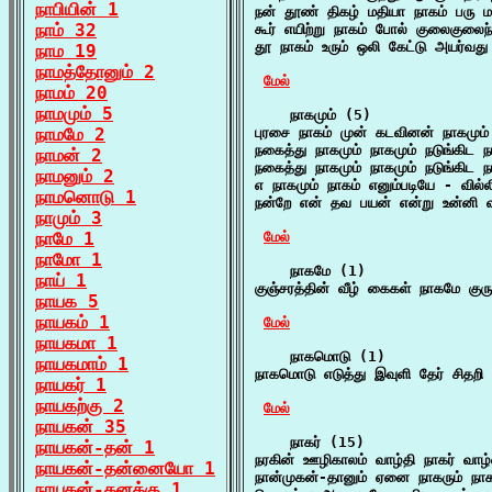
நாபியின் 1
நன் தூண் திகழ் மதியா நாகம் பரு ம
நாம் 32
கூர் எயிற்று நாகம் போல் குலைகுலை
தூ நாகம் உரும் ஒலி கேட்டு அயர்வது
நாம 19
நாமத்தோனும் 2
மேல்
நாமம் 20
நாமமும் 5
    நாகமும் (5)

நாமமே 2
புரசை நாகம் முன் கடவினன் நாகமும் 
நகைத்து நாகமும் நாகமும் நடுங்கிட ந
நாமன் 2
நகைத்து நாகமும் நாகமும் நடுங்கிட ந
நாமனும் 2
எ நாகமும் நாகம் எனும்படியே - வில்ல
நாமனொடு 1
நன்றே என் தவ பயன் என்று உன்னி வா
நாமும் 3
நாமே 1
மேல்
நாமோ 1
    நாகமே (1)

நாய் 1
குஞ்சரத்தின் வீழ் கைகள் நாகமே குரு
நாயக 5
நாயகம் 1
மேல்
நாயகமா 1
    நாகமொடு (1)

நாயகமாம் 1
நாகமொடு எடுத்து இவுளி தேர் சிதறி 
நாயகர் 1
நாயகற்கு 2
மேல்
நாயகன் 35
    நாகர் (15)

நாயகன்-தன் 1
நரகின் ஊழிகாலம் வாழ்தி நாகர் வாழ்
நாயகன்-தன்னையோ 1
நான்முகன்-தானும் ஏனை நாகரும் நாக
நாயகன்-தனக்கு 1