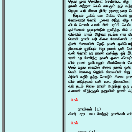
தெவ் முன் செவிகள் செவிடுபட சிறு ந
நாண் அற்றன வெம் சாபமும் நடு அற்
நெடிய வரி சிலை நிமிர முறைமுறை நெட
  இடியும் முகில் என அகில வெளி மு
கோலொடு கோல் முனை அற்று விழ த
விடம் கொள் வாளி மின் பரப்பி வெய்
ஓச்சினால் ஒடியுண்டும் குனித்த வில
வில்லின் நாண் அழியா நடக்க என மீ
பொன் நாண் வரி சிலை கோலினன் மால
திண் சிலையின் நெடு நாண் ஒலியோ
நிலையும் குறிப்பும் சிறு நாண் ஒலி நி
வன் தோள் உற நாண் வலித்து ஓர் இர
உரன் உற பிணித்த நாண் ஓசை வீசவும்
வில் நாண் ஒலியாலும் விண்ணோர் செ
செம் பதும கையில் சிலை நாண் ஒலி எ
வெம் கோதை நெடும் சிலையின் சிறு 
அங்கி கதிர் தந்த கொடும் சிலை ந
வில் எடுத்தனர் வலி உடை நிலையினர் 
வரி தடம் சிலை நாண் அறுத்து ஒரு
வலவன் வீழ்ந்ததும் தனுவின் நாண் அ
மேல்
    நாண்கள் (1)

கிளர் மகுட வய வேந்தர் நாண்கள் எல
மேல்