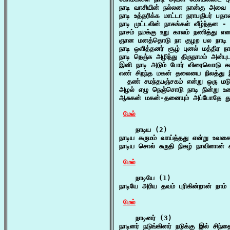
நாடி வாசியின் நல்லன நான்கு அவை பூ
நாடி உத்தரிக்க மாட்டா நராபதிபர் பத
நாடி முட்டலின் நாகங்கள் வீழ்ந்தன - 
நாசம் நமக்கு உறு காலம் நணித்து என
ஞான மனத்தொடு நா குழற பல நாடி 
நாடி ஒளித்தனர் சூழ் புனல் மத்திர ந
நாடி நெஞ்சு அழிந்து திருநாமம் அன
இனி நாடி அடும் போர் விரைவொடு கா
எண் சிறந்த மகன் தலையை நிலத்து இ
  தண் சமந்தபஞ்சகம் என்று ஒரு மடு
அழல் எழு நெஞ்சொடு நாடி நின்று உ
ஆசுகன் மகன்-தனையும் அப்போதே து
மேல்
    நாடிய (2)

நாடிய கருமம் வாய்த்தது என்று உவக
நாடிய சொல் சுருதி நிகழ் நாவினான் 
மேல்
    நாடியே (1)

நாடியே அரிய தவம் புரிகின்றான் நா
மேல்
    நாடினர் (3)

நாடினர் நடுங்கினர் நடுக்கு இல் சிந்த