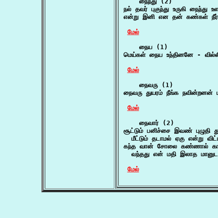
    நைந்து (2)

நல் தவர் புகுந்து உருகி நைந்து உள
என்று இனி என தன் கண்கள் நீர்
மேல்
    நைய (1)

மெய்கள் நைய உந்தினனே - வில்ல
மேல்
    நைவரு (1)

நைவரு துயரம் நீங்க நவின்றனன் பு
மேல்
    நைவார் (2)

சூட்டும் பனிச்சை இவண் புழுதி த
  மீட்டும் தடாமல் ஏகு என்று வி
கந்த வான் சோலை கண்ணால் காண
  வந்தது என் மதி இலாத மானுட
மேல்