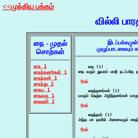
<<முந்திய பக்கம்
வில்லி பா
நை - முதல்
இடப்பக்கமுள
முழுப்பாடலையும்
சொற்கள்
நை 1
    நை (1)

நைந்தனர்கள் 1
நை வரும் துயரம் மாறி நடப்பதே 
நைந்தார் 1
மேல்
நைந்து 2
நைய 1
    நைந்தனர்கள் (1)

நைவரு 1
யாரும் நெஞ்சு அழிந்தனர்கள் யார
நைவார் 2
மேல்
    நைந்தார் (1)

அந்த மா நகரில் அனைவரும் நைந
மேல்