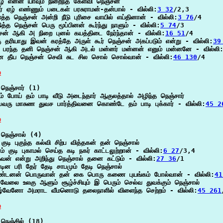
 ஏழ் என்ன யாவும் நிறைந்த கேள்வி நெஞ்சன்

ர் ஏழ் எண்ணும் படைகள் பரசுராமன்-தன்பால் - வில்லி:
3 32
/2,3

்த நெஞ்சன் அன்றி நீடு புரிசை வாயில் எய்தினான் - வில்லி:
3 76
/4

த்த நெஞ்சன் பெரு மூப்பினன் கூர்ந்து நாளும் - வில்லி:
5 74
/3

சன் ஆகி அ நிறை புனல் கயத்திடை நேர்ந்தான் - வில்லி:
16 51
/4

ு தரியாது இவன் கரத்தே அருள் கூர் நெஞ்சன் அகப்படும் என்று - வில்லி:
39
் பரந்த தனி நெஞ்சன் ஆகி அடல் மன்னர் மன்னன் எனும் மன்னனே - வில்லி
ன தீய நெஞ்சன் செவி சுட சில சொல் சொல்வான் - வில்லி:
46 130
/4

்
நெஞ்சார் (1)

ம் போய் தம் பாடி வீடு அடைந்தார் ஆகுலத்தால் அழிந்த நெஞ்சார்

வரு மாசுண துவச பார்த்திவனை கொண்டே தம் பாடி புக்கார் - வில்லி:
45 2
்
நெஞ்சால் (4)

 குடி புகுந்த கல்வி சிற்ப வித்தகன் தன் நெஞ்சால்

ம் குடி புகாமல் செய்த கடி நகர் காட்டலுற்றான் - வில்லி:
6 27
/3,4

ேவன் என்று அறிந்து நெஞ்சால் தனை கட்டும் - வில்லி:
27 36
/1

டின பரி தேர் தேடி சாபமும் தேடி நெஞ்சால்

ண்டனன் பொருவான் தன் கை பொரு கணை புயங்கம் போல்வான் - வில்லி:
41
 வேலை உலகு ஆளும் சூழ்ச்சியும் இ பெரும் செல்வ துவக்கும் நெஞ்சால்

ழ்வேனோ அமராட வீமனொடு தலைநாளில் விளைந்த செற்றம் - வில்லி:
45 261
்
நெஞ்சில் (18)
