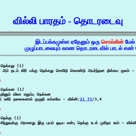
வில்லி பாரதம் - தொடரடைவு
இடப்பக்கமுள்ள ஏதேனும் ஒரு
சொல்லின்
மேல்
முழுப்பாடலையும் காண தொடரடைவில் பாடல் எண் ம
நெக்கது (1)

ரி அம் தடம் கிரி பக்கு நெக்கது செவிடு கொண்டு அயர்ந்தன திக்கய குலம் - 
்
நெக்கன (1)

்தினும் விலா எலும்பு நெக்கன

ர் உகிர் தலைகளால் குருதி கக்கவே - வில்லி:
21 73
/3,4

்
நெக்கு (1)

 சிந்துவுக்கு அரசனது இரு புயம் ஒடிய என்பு நெக்கு உடல் முரிதர உரம் - வில்ல
்