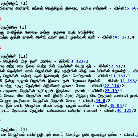
நெஞ்சிலும் (1)

 நினைவு அன்றால் எங்கள் நெஞ்சிலும் நினைவு உண்டு என்றான் - வில்லி:
5 66
்
நெஞ்சிலே (1)

து அவிழ்த்த சோலை மன்னு குருகை ஆதி நெஞ்சிலே

த்த முத்தி நாதன் அன்றி வான நாடர் முதல்வன் யார் - வில்லி:
43 1
/3,4

்
நெஞ்சின் (11)

மு நெஞ்சின் மிகு துனி மாறவே - வில்லி:
1 121
/2

வு அற்ற சாப நிலை பெற்ற பின் நெஞ்சின் வேறு ஓர் - வில்லி:
2 51
/1

யின் நெஞ்சின் வால் நெருப்பின் நீடு உததியின் விதி படைப்பினின் தோன்றி - வில
கு நெஞ்சின் வஞ்சர் ஆகி இளைஞர் தீமை செய்தகால் - வில்லி:
11 183
/1

கி நின்று உருகும் நெஞ்சின் இளைய தன் பிதாவை நோக்கி - வில்லி:
11 196
/
ம் உற்று உருகு நெஞ்சின் அறிவிலார் தம்மை போல - வில்லி:
22 116
/2

 கருணை நெஞ்சின் உதிட்டிரன் இருக்கை புக்கார் - வில்லி:
25 19
/4

 கொள் சின நெஞ்சின் வலி இன்றி அவர் அஞ்சுபு கொடுத்தனர் களப்பலி நமக்க
பெறும் புகழினான் நெஞ்சின் அஞ்சலி செயா - வில்லி:
34 8
/2

ை இல் வயிர நெஞ்சின் வீமன் வந்து உறலும் காலின் - வில்லி:
45 95
/2

தடம் தோளான் நெஞ்சின் வலிமையை வலிதின் எண்ணி - வில்லி:
46 123
/2

்
நெஞ்சினர் (3)

யும் நெஞ்சினர் பயின்றுழி புல் மணம் நிறைந்து ஒளி குறைந்து ஒல்க - வில்லி: