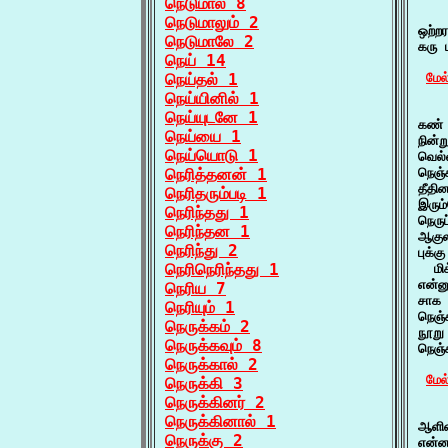
நெடுமால் 8
    
நெடுமாலும் 2
ஒற்ற
நெடுமாலே 2
கரு 
நெய் 14
நெய்தல் 1
மேல
நெய்யினில் 1
    
நெய்யுடனே 1
கண் 
நெய்யை 1
நின்
நெய்யொடு 1
வெல்
நெரித்தனன் 1
நெஞ்
தீதி
நெரிதரும்படி 1
இரும
நெரிந்தது 1
நெரு
நெரிந்தன 1
ஆகுல
நெரிந்து 2
புக்க
நெரிநெரிந்தது 1
  மி
என்ன
நெரிய 7
சாக 
நெரியும் 1
நெஞ்
நெருக்கம் 2
நூறு
நெருக்கவும் 8
நெஞ்
நெருக்கால் 2
மேல
நெருக்கி 3
நெருக்கினர் 2
    
நெருக்கினால் 1
ஆளின
நெருக்கு 2
என்ன