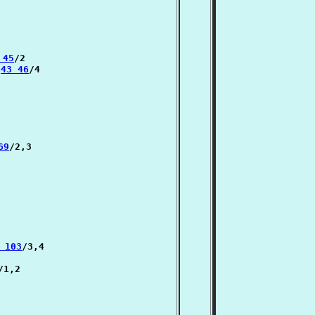
 45
/2

:
43 46
/4

69
/2,3

 103
/3,4

/1,2
