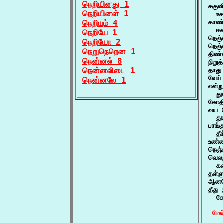
நெறியினது 1
சகுன
நெறியினள் 1
  உக
நெறியும் 4
காண்
  ஈண
நெறியே 1
நெஞ்
நெறியோ 2
நெஞ்ச
நெறுநெறென 1
திண்
நென்னல் 8
நிறுத
நென்னலிடை 1
தாது
வேய்
நென்னலே 1
என்ற
  து
கோதி
வய க
  து
பாங்க
  தீ
உண்ம
நெஞ்
வெலற
  கல
தள்ள
ஆனபோ
தீது
  கோ
மேல