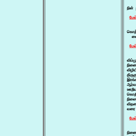
    
நின்
மேல
    
கொத்
  வை
மேல
    
விம்
நினை
விழி
திரு
இரங்
ஆர்வ
ஊறிய
கொதி
நிலை
விதல
வரை 
மேல
    
நினை