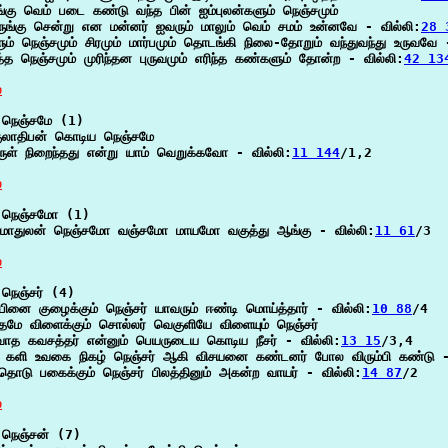
ங்கு வெம் படை கண்டு வந்த பின் ஐம்புலன்களும் நெஞ்சமும்

ுங்கு சென்று என மன்னர் ஐவரும் மாலும் வெம் சமம் உன்னவே - வில்லி:
28 
ம் நெஞ்சமும் சிரமும் மார்பமும் தொடங்கி நிலை-தோறும் வந்துவந்து உருவவே 
த்த நெஞ்சமும் முரிந்தன புருவமும் எரிந்த கண்களும் தோன்ற - வில்லி:
42 13
்
நெஞ்சமே (1)

குலாதிபன் கொடிய நெஞ்சமே

ுள் நிறைந்தது என்று யாம் வெறுக்கவோ - வில்லி:
11 144
/1,2

்
நெஞ்சமோ (1)

 மாதுலன் நெஞ்சமோ வஞ்சமோ மாயமோ வகுத்து ஆங்கு - வில்லி:
11 61
/3

்
நெஞ்சர் (4)

்பினை குழைக்கும் நெஞ்சர் யாவரும் ஈண்டி மொய்த்தார் - வில்லி:
10 88
/4

தமே விளைக்கும் சொல்லர் வெகுளியே விளையும் நெஞ்சர்

வாத கவசத்தர் என்னும் பெயருடைய கொடிய நீசர் - வில்லி:
13 15
/3,4

க களி உவகை நிகழ் நெஞ்சர் ஆகி விசயனை கண்டனர் போல விரும்பி கண்டு -
தொடு பகைக்கும் நெஞ்சர் பிலத்தினும் அகன்ற வாயர் - வில்லி:
14 87
/2

்
நெஞ்சன் (7)
