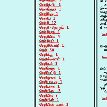
நெளித்தார் 1
நீர்
நெளித்திட 1
  பா
இளைத
நெளிந்தன 1
கோதி
நெளிந்து 1
நெஞ்
நெளிய 1
அங்க
நெற்றி 12
மருள
நெற்றி-தொறும் 1
தீ எ
நெற்றியது 1
மேல
நெற்றியில் 4
நெற்றியும் 1
    
நெற்றியொடு 1
ஐவரு
நெறி 50
  பை
நெறிக்கு 1
மேல
நெறிக்கொள் 1
நெறிகள் 1
    
நெறிந்தது 1
திரம்
நெறிப்பட்டு 1
  கர
நீ த
நெறிமுறை 1
தாண்
நெறியாவது 1
  பூ
நெறியான 1
சூழ்
நெறியிடை 5
  வீ
நெறியில் 7
மேல
நெறியின் 2
நெறியின்-கண் 1
    