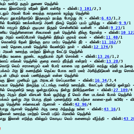
ியும் உண்டு தகும் துணை நெஞ்சில்

வை இலாரொடு உறேன் இனி என்றே - வில்லி:
3 101
/2,3

டலும் அவள் மேல் வைத்த காதலால் உழந்து நெஞ்சில்

்டிய துயரத்தோடும் இருவரும் நயந்த போழ்து அ - வில்லி:
6 43
/1,2

சில் மேலிடும் ஊக்கமோடு அணி திகழ் நெடும் புயம் பூரித்து - வில்லி:
9 9
/1

ில் ஈரமும் நீதியும் குடிபுகா நிருதர் சென்னியில் வன்னி - வில்லி:
9 23
/1

ணிய நெஞ்சினனான சிசுபாலன் தன் நெஞ்சில் தீங்கு தோன்ற - வில்லி:
10 12
்து அறம் வளர்ப்போன் நெஞ்சில் நீதியும் குரவர் ஏவல் - வில்லி:
11 40
/1

 கொண்டு தேன் இரங்கு தாம மார்ப நெஞ்சில் நீர் - வில்லி:
11 162
/3

 மலர் தொடையான் நெஞ்சில் வேண்டும் நாள் - வில்லி:
12 174
/3

ு அவன் உரைத்த மாற்றம் இன்புற கேட்டு நெஞ்சில்

ன்றிய உவகை தூண்ட சுருதியால் ஆசி சொல்லி - வில்லி:
13 26
/1,2

லாய் எங்கள் நெஞ்சில் குறை எலாம் தீர்த்தி என்றார் - வில்லி:
13 28
/3

ொடு வெம் சராசனமும் வன் போர் வாகை மற தண்டும் கரத்து ஏந்தி மடந்தை ந
யக்கம் அற இ கணத்தில் தெய்வ போக சுரபி மலர் அளித்திடுவன் என்று சொல்ல
ுடன் புரியும் ஏவல் பணித்தருள் என்ன நெஞ்சில்

ங்கு இலா முனியும் பூத அரசுடன் செப்புவானே - வில்லி:
16 34
/3,4

ையா நெஞ்சில் நிகழ்ந்த பட்டாங்கு ஈண்டு உரைத்திட கோட்டில் மீண்டு ஒன்றும் 
சில் வெகுண்டு உலகு ஒன்றுபடும்படி நின்று நிமிர்ந்தனனே - வில்லி:
27 189
/4

்கு அரும் திறல் விசயன் மேல் ஒழித்து நீ வெம் சின மடங்கல் போல் நெஞ்சில்

க்கம் ஒன்று அற பொரு திறல் புனைந்திடு கடோற்கச காளை-தன் உயிரே - வி
ுறு நெஞ்சில் சங்கையன் ஆனான் - வில்லி:
42 96
/4

து ஆசான் நெஞ்சில் அரு மறை அந்தத்து உள்ள - வில்லி:
43 16
/1

 இலான் உரைத்த மாற்றம் செவி படும் அளவில் நெஞ்சில்

து இலான் எடுத்த வில்லும் கொடிய வெம் கணையும் வீழ்த்தி - வில்லி:
43 2
்