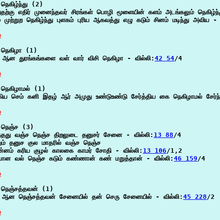
நெகிழ்ந்து (2)

தற்கு எதிர் முனைந்தவர் சிரங்கள் பொழி மூளையின் களம் அடங்கலும் நெகிழ்ந்
 முற்றுற நெகிழ்ந்து புளகம் புரிய ஆகவத்து எழு கடும் சினம் மடிந்து அவிய - 
்
நெகிழா (1)

 ஆன துரங்கங்களை வள் வார் விசி நெகிழா - வில்லி:
42 54
/4

்
நெகிழாமல் (1)

கிய செம் கனி இதழ் ஆர் அமுது உண்டுஉண்டு சேர்த்திய கை நெகிழாமல் சேர்ந்து
்
நெஞ்ச (3)

ந்தது வஞ்ச நெஞ்ச திறலுடை தனுசர் சேனை - வில்லி:
13 88
/4

ும் தனுச குல மாதரில் வஞ்ச நெஞ்ச

்னம் கரிய குழல் காலகை காமர் சோதி - வில்லி:
13 106
/1,2

பான வல் நெஞ்ச கடும் கண்ணான் கண் மறுத்தான் - வில்லி:
46 159
/4

்
நெஞ்சத்தவன் (1)

 ஆன நெஞ்சத்தவன் சேனையில் தன் செரு சேனையில் - வில்லி:
45 228
/2

்