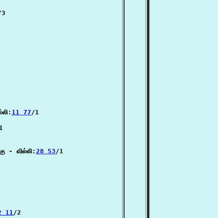
/3

்லி:
11 77
/1

1

ு - வில்லி:
28 53
/1

2 11
/2
