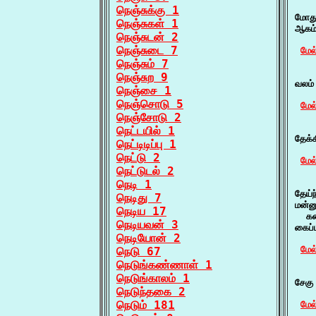
    
நெஞ்சுக்கு 1
மோது
நெஞ்சுகள் 1
ஆகம்
நெஞ்சுடன் 2
நெஞ்சுடை 7
மேல
நெஞ்சும் 7
    
நெஞ்சுற 9
வலம்
நெஞ்சை 1
நெஞ்சொடு 5
மேல
நெஞ்சோடு 2
    
நெட்டயில் 1
தேக்
நெட்டிடிப்பு 1
நெட்டு 2
மேல
நெட்டுடல் 2
    
நெடி 1
தேய்
நெடிது 7
மன்ன
நெடிய 17
  கன
நெடியவன் 3
கைப்
நெடியோன் 2
மேல
நெடு 67
நெடுங்கண்ணாள் 1
    
நெடுங்காலம் 1
சேகு
நெடுந்தகை 2
நெடும் 181
மேல