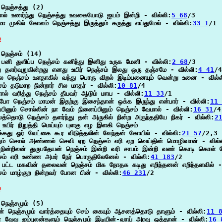
நெஞ்சத்து (2)

ரால் உணர்ந்து நெஞ்சத்து உவகையோடு ஐயம் இன்றி - வில்லி:
5 68
/3

மா முகில் கோலம் நெஞ்சத்து இருத்தும் கருத்து எய்துமேல் - வில்லி:
33 1
/1

்
நெஞ்சம் (14)

பனி துளிப்ப நெஞ்சம் கனிந்து இனிது உருக மேனி - வில்லி:
2 68
/3

று தளர்வுறுகின்றது எனது உயிர் நெஞ்சம் இலது ஒரு தஞ்சமே - வில்லி:
4 41
/4

ல நெஞ்சம் உளதாகில் வந்து பொரு விறல் இடிம்பனையும் வென்று உனை - வில்ல
சம் தடுமாற நின்றார் சில மாதர் - வில்லி:
10 81
/4

னால் வரித்து நெஞ்சம் தீயவர் ஆடும் மாய - வில்லி:
11 33
/1

்போ நெஞ்சம் மாமன் இதற்கு இசைந்தான் ஒக்க இருந்து என்பார் - வில்லி:
11 
ப்பினும் சொல்லின் நா வேம் நினைப்பினும் நெஞ்சம் வேமால் - வில்லி:
16 31
/4

த்தொடு நெஞ்சம் தளர்ந்து தன் அருகில் நின்ற அருந்ததியே நிகர் - வில்லி:
2
ு உயிர் நிறுத்தி மெய்யும் புளகு எழ இளகி நெஞ்சம்

க்கது ஓர் வேட்கை கூர விடுத்தலின் வேந்தன் கோயில் - வில்லி:
21 57
/2,3

ும் சொல் அண்ணல் செவி ஏற நெஞ்சம் எரி ஏற வெய்தின் மொழிவான் - வில்
நின்றிலன் துருபதேயன் நெஞ்சம் இன்றி வரி சாபம் இன்றி வண் கொடி கொள் த
சம் எரி உண்ண அமர் நேர் பொருதிலேனேல் - வில்லி:
41 183
/2

 பட்ட மகவின் தலைவன் நெஞ்சம் மிக நோதக கடிது எறிந்தனன் எறிந்தளவில் -
சம் மாழ்குற நின்றவர் போன பின் - வில்லி:
46 231
/2

்
நெஞ்சமும் (5)

் நெஞ்சமும் வார்த்தையும் செம் கையும் ஆசனத்தொடு தாளும் - வில்லி:
11 
 வேவ ஐம்புலன்களும் நெஞ்சமும் இடியின்-வாய் அரவு ஒத்தான் - வில்லி:
16 