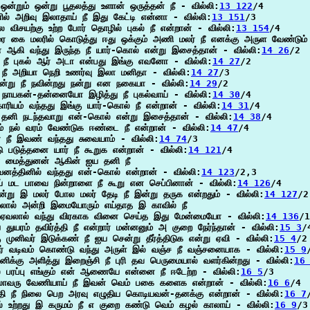
் ஒன்றும் ஒன்று பூதலத்து உளான் ஒருத்தன் நீ - வில்லி:
13 122
/4

ில் அறிவு இலாதாய் நீ இது கேட்டி என்னா - வில்லி:
13 151
/3

லை விசயற்கு உற்ற போர் தொழில் புகல் நீ என்றான் - வில்லி:
13 154
/4

 கை மலரில் கொடுத்து ஈது ஒக்கும் அணி மலர் நீ எனக்கு அருள வேண்டும்
ன் ஆகி வந்து இருந்த நீ யார்-கொல் என்று இசைத்தான் - வில்லி:
14 26
/2

நீ புகல் ஆர் அடா என்பது இங்கு எவனோ - வில்லி:
14 27
/2

நீ அறியா நெறி உணர்வு இலா மனிதா - வில்லி:
14 27
/3

நன்று நீ நவின்றது நன்று என நகையா - வில்லி:
14 29
/2

ம் நாயகன்-தன்னையோ இழித்து நீ புகல்வாய் - வில்லி:
14 30
/4

ரியம் வந்தது இங்கு யார்-கொல் நீ என்றான் - வில்லி:
14 31
/4

நீ தனி நடந்தவாறு என்-கொல் என்று இசைத்தான் - வில்லி:
14 38
/4

ம் நல் வரம் வேண்டுக ஈண்டை நீ என்றான் - வில்லி:
14 47
/4

் நீ இவண் வந்தது சுவையாம் - வில்லி:
14 74
/3

 படுத்தனை யார் நீ கூறுக என்றான் - வில்லி:
14 121
/4

 மைத்துனன் ஆகின் ஐய தனி நீ

னத்தினில் வந்தது என்-கொல் என்றான் - வில்லி:
14 123
/2,3

் மட பாவை நின்றாளை நீ கூறு என செப்பினான் - வில்லி:
14 126
/4

ின்று இ மலர் போல மலர் தேடி நீ இன்று தருக என்றதும் - வில்லி:
14 127
/2

லால் அன்றி இமையோரும் எய்தாத இ காவில் நீ

 ஏவலால் வந்து விரகாக வினை செய்த இது மேன்மையோ - வில்லி:
14 136
/1
ய துயரம் தவிர்த்தி நீ என்றார் மன்னனும் அ குறை நேர்ந்தான் - வில்லி:
15 3
/4
ு முனிவர் இடுக்கண் நீ ஐய சென்று தீர்த்திடுக என்று ஏவி - வில்லி:
15 4
/2

் வடிவம் கொண்டு வந்து அருள் இல் வஞ்ச நீ வஞ்சனையாக - வில்லி:
15 9
னிக்கு அளித்து இறைஞ்சி நீ புரி தவ பெருமையால் வளர்கின்றது - வில்லி:
16
ல பரப்பு எங்கும் என் ஆணையே என்னை நீ ஈடேற்ற - வில்லி:
16 5
/3

ுலாவரு வேணியாய் நீ இவன் வெம் பகை களைக என்றான் - வில்லி:
16 6
/4

தி நீ நிலை பெற அரவு எழுதிய கொடியவன்-தனக்கு என்றான் - வில்லி:
16 7
 உற்றது இ கருமம் நீ எ குறை கண்டு வெம் கழல் காலாய் - வில்லி:
16 9
/3
