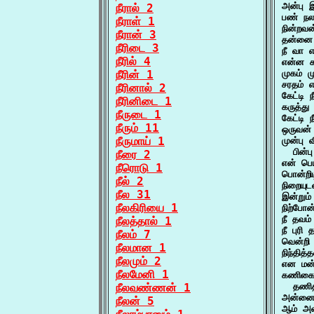
அன்பு இ
நீரால் 2
பண் நல
நீராள் 1
நின்றவ
நீரான் 3
தன்னை 
நீரிடை 3
நீ வா எ
நீரில் 4
என்ன கழ
நீரின் 1
முகம் 
சரதம் 
நீரினால் 2
கேட்டி 
நீரினிடை 1
கருத்த
நீருடை 1
கேட்டி
நீரும் 11
ஒருவன்
நீருமாய் 1
முன்பு 
  பின்ப
நீரை 2
என் பெய
நீரொடு 1
பொன்றிட
நீல் 2
நிறையுட
நீல 31
இன்றும
நீலகிரியை 1
நிற்போ
நீ தவம
நீலத்தால் 1
நீ புரி
நீலம் 7
வென்றி 
நீலமான 1
நிந்தித
நீலமும் 2
என மன்
நீலமேனி 1
கணிகை 
நீலவண்ணன் 1
  தணித
அன்னை 
நீலன் 5
ஆம் அவ