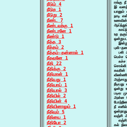
ஈங்கு ந
நீடும் 4
இ வனத்
நீடுற 1
யானும்
நீடுறு 2
நாடி எ
நீண்ட 7
உணவின்
நீண்டவற்கு 1
ஆய்ந்த
  காய்
நீண்டானே 1
உற தகு
நீண்டு 1
ஒன்றுபட
நீத்த 3
  இன்ற
நீத்தம் 2
புலி-த
நீத்தம்-தன்னால் 1
  பலி 
மெச்ச ம
நீதவனே 1
  கச்ச
நீதி 22
சொல்லி
நீதிக்கு 2
கவரின்
நீதிமான் 1
விண்ணி
நீதியது 1
அஞ்சாத
நீடியத
நீதியாய் 1
ஒன்று 
நீதியால் 3
படிவ மு
நீதியில் 2
அன்ன ம
நீதியின் 4
போற்றின
நீதியினாலும் 1
நீ எனில
நீதியும் 5
ஒன்றாது
வஞ்சி 
நீதியை 1
  எஞ்ச
நீதியோ 2
கல் நி