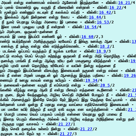
ீ அவன் என்று எண்ணாமல் எல்லாம் ஆனோன் இருந்தானே - வில்லி:
16 21
/4

ம் புனல் கொண்டு ஓடி வருதி நீ விரைவின் என்றான் - வில்லி:
16 22
/4

் மூன்றும் எண்ணும் கடவுள் நீ கலக்கம் எய்தி - வில்லி:
16 42
/1

்கு இலக்கம் ஆகி நின்றனை என்று கோப - வில்லி:
16 44
/1

 நீ நுகர் பெறாது பெற்று அனைய இ புனலை - வில்லி:
16 53
/2

 இலா மகன் புகலுவ புகறி நீ என்றான் - வில்லி:
16 54
/4

 ஆம் அன்புடை ஒருவன்-தன்னை நீ

ையால் இ மறை இயம்பி எண்ணி ஓர் - வில்லி:
16 60
/2,3

ொண்டு உயர்ந்தோன் அளித்தருளும் உரவோய் நீ இங்கு உனக்கு ஆன - வில்லி:
1
எனக்கு நீ நல்கு என்று வில் எடுத்துக்கொண்ட - வில்லி:
18 2
/1

ல் மடங்கல் ஒப்பாய் வருத்தம் நீ உழக்க யாமோ - வில்லி:
18 9
/3

ட்டு எமக்கு மெய் பெரும் சுற்றத்து ஒருவன் நீ என்று அடு தொழிற்கு - வில்ல
-தனக்கு பாங்கி நீ என்று ஆங்கு உரிய தன் மகளுழை விடுத்தான் - வில்லி:
19
ழில் புரவி வான் தொழிற்கு உரியோய் எ வயின் நின்று வந்தனை நீ

லும் அவனும் இயம்பினன் விசயற்கு இளையவன் நகுலன் என்று எல்லா - வில்லி
ல் நீ என்ன அறன் மகனுடன் ஓர் ஆசனத்து இருந்த பதியை - வில்லி:
19 26
ையும் நீ உனது காவல் எனது உயிரும் - வில்லி:
19 34
/4

ல் தலைவன்-தன்னை வருதி நீ எம்மொடு என்று - வில்லி:
20 5
/2

்களில் வீழ்ந்து எனது ஆவி நீ என்று மீளவும் எத்தனை கூறினான் - வில்லி:
2
ற குடை நிழல் வேந்தனுக்கு அழிவு செய்தி அறிவிலி போலும் நீ - வில்லி:
21 
க்கில் அனைத்தும் இன்றே கெடும் நேர்_இழாய் இது நெஞ்சுற கேட்டியால் - வில
ின்றனன் யான் ஒன்று நீ மறாது எனது வாய்மை எதிர்கொண்டு இளையவன் - வ
ா மகளே உயிர் நிற்கும் நீ வாழி ஏகி வருக என வாழ்த்தினாள் - வில்லி:
21 
ா மொழி பாவை வெம் பாதகம் பகர்தி என்னை வெறாது ஒழி பாவை நீ

ு இலாத பெரும் கிளைக்கு அல்லல் கூர் அழிவு வந்தது அறிந்திலை என்று தன் 
ீ அருகுற மதுர வாசகம் - வில்லி:
21 27
/1

ீ இரு செவி தழைக்க உள்ளம் நின்று - வில்லி:
21 27
/2

 தழுவுக உடலம் தேம் உற - வில்லி:
21 27
/3
