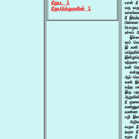
நீறுபட 1
யான் ந
மரு வரு
நீறுபடுத்துதலின் 1
காலங்கள
நீ இதற
பின்னை
பொருவு
உச்சம்
  இச்ச
உரம் க
இ கனி 
மாந்தரி
இன்றுதொ
உத்தரை
வன் தொ
  என்ற
ஆர்-கொ
கண் இண
வந்த ம
இரு பதங
ஆறுகின்
நீ குலை
எண்ணுக
வண்ண ம
பழி இல
  அழிவ
வருக ந
தருக ந
உருக நீ