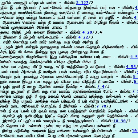
ீ துயில் வைகுதி எம்முடன் என்ன - வில்லி:
3 127
/2

தில் இ நள் இயாமம் நீ என்-கொல் வந்தவாறு இவர்கள் யார் என - வில்லி:
4
 வந்தவாறு உரைசெய்கேன் நினக்கு உரைசெய் நீ எனக்கு யார்-கொல் என்னலும் -
ன்-கொல் மற்று உய்ந்து போகலாம் நம்பி என்னை நீ நலன் உற தழீஇ - வில்லி:
4
 ஆசையால் கொல்ல வந்த நீ உவகை ஆசையால் உள் அழிந்து இவன் - வில்லி
ுகொள் முறைமையால் அரக்கர் பாவை நீ

ந்தமை அறிதி முன் கணை இராமனே - வில்லி:
4 20
/3,4

ம் இவளை நீ உம்முன் வாய்மையால் - வில்லி:
4 22
/3

 எதிர் கொன்று பலர் உயிர் உண்பது அற நெறி அன்று நீ

ு முதல் இனி என்றும் முறைமுறை எங்கள் மனை-தொறும் விஞ்சையோர் - வில்
னக்கு இடு விடக்கை நின்றது ஒரு பூஞை தின்னுமது போல நீ

அனைத்தையும் விழுங்கினால் இது பலிக்குமோ எளிமை பார் எனா - வில்லி:
4 5
ெச்சும் உலகத்து அரக்கர்களில் விக்ரம திறலின் மிக்க நீ

 கச்ச பல கத்தை விட்டு உனது கட்டு உரத்தினொடு கட்டுவாய் - வில்லி:
4 55
/
 என் பயன் அரக்கன் நீ மனிதன் யான் உனக்கு உரிய தொழில்களாம் - வில்லி:
 செழும் தார் புனைந்து அவனை கைக்கொண்டிடு நீ கடிது என்றார் - வில்லி:
5 
னும் உவமை இலது என கடிது ஓர் வியல் நகர் விதித்தி நீ எனவே - வில்லி:
6
ு ஒழி முனி நீ உனது ஆனின் கணம் இன்றே - வில்லி:
7 4
/1

ு என்று ஐயுறுவர் நீ இனி ஏகு என உரைப்ப நெடுங்கண்ணாள் போய் - வில்லி:
7 
உரைக்க மறாது ஒழி நீ ஒரு மகவும் பெண் மகவாய் உதித்தது என்-பால் - வில்ல
னிக்கு இரு பருவம் பணித்த ஏவல் பரிவுடன் நீ புரி என்று பணித்திட்டானே - வி
ென் நடை அரிவையர் பொருட்டு நீ இன்னம் - வில்லி:
7 78
/3

ான் நீ வர யான் புரி தவம் யாது என புகழ்ந்தான் பொதியில் தென்றல் - வில்ல
் ஆண்டு ஓர் ஒன்பதிற்று இரட்டி நெடும் சிறை கலுழன் முன் நெறிக்கொள் - வி
 இரண்டு பட்டதும் யாம் உணரும்படி நீ உரைத்தருள்வாய் - வில்லி:
10 30
/2

அம் தொடையல் மன்னன் முன்பு வர வந்த மா முனியை மன்னன் நீ

ி நின்று சுடுகின்ற காரணம் இது என்னை என்னலும் இயம்பினான் - வில்லி:
10
லம்-கொல் என வலிய மெய் பெறு கடோற்கசன்-தனை அழைத்து நீ
