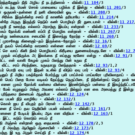
றந்ததேனும் நீதி அழிய நீ நடத்தினால் - வில்லி:
11 184
/3

ம் கடந்த மென் சொல் பாவையை பழிக்க நீ இன்று - வில்லி:
11 201
/3

ன் ஒருவன்-தன்னை நீ நனி விரைவின் ஓடி - வில்லி:
11 208
/3

சிரிக்க இருக்கின்ற சளம் நீ காணில் தரியாயே - வில்லி:
11 214
/4

ன்றே அருகு இருத்தி நெடும் கண் பொழியும் நீர் துடையாள் - வில்லி:
11 217
றி நீ உரைத்த எல்லாம் அரசற்கு இயம்பு என்றான் - வில்லி:
11 233
/3

முகம் நோக்கி எண்ணி எம்பி நீ மொழிக என்றான் - வில்லி:
11 267
/2

என்று உண்மையாக சபையில் நீ இசைந்து தோற்ற - வில்லி:
11 268
/1

நீ முரசகேது கிளைஞர்-தம் இருக்கை-தோறும் - வில்லி:
12 16
/1

ு நீ தவம் செய்கின்ற காரணம் என்னை என்ன - வில்லி:
12 69
/2

 நீ செ வாய் கிளி நிகர் மொழியாய் கிரீடியை துணைவர்களுடனே - வில்லி:
12 
 முதல் எய்திருக்க அ இலக்கை நீ எய்தது உரனோ என்று - வில்லி:
12 91
/3

விட்ட என் வாளி கேழல் முகம் பிளந்து பின் உருவ நீ

ு விட்ட சரம் சிரத்திடை உருவுமாறு பிளந்ததால் - வில்லி:
12 93
/1,2

ர் பொறி ஏவு பார் இதன் உடலில் நீ விடும் ஏவு பார் - வில்லி:
12 93
/4

ினும் நீ அறிய பசுத்தோல் போர்த்து புலி பாய்ச்சல் பாய்வரோ புரிவிலாதாய் - வி
ன் மெய் பிறை போல வடிவம் தேய்ந்து நெருப்பிடை நீ நிற்கின்றாய் நெடு நாள் உ
் எனை முகம் நோக்கி வன்மை வின்மை இரண்டுக்கும் மன்னவ நீ இகழ்ந்திட்டாய
ன் மேல் எழுதலும் அங்கு அவரை எல்லாம் நில்லும் என கை அமைத்து நீ இன்று 
் புரிந்தமை நினையல் ஆகுமோ - வில்லி:
12 124
/4

 தவ பயன் நீடு வாழியே - வில்லி:
12 132
/1

கொள் ஐய நீ விபுதர் தம் பிரான் - வில்லி:
12 142
/3

்தனை நீ செய் தவ நெறியின் பயன் எல்லாம் - வில்லி:
12 161
/3

னனை நீ பேடியர் இயல்பு ஆக என விதியா - வில்லி:
12 163
/1

இட்ட கடும் கொடும் சாபம் நீ

ி அஞ்சல் என்றான் ஒரு தையலால் - வில்லி:
12 170
/2,3

நீ அவற்கு ஆயினும் ஆசையின் - வில்லி:
12 173
/1

ற்கு இ உரு அருள் செய்தி நீ - வில்லி:
12 174
/4
