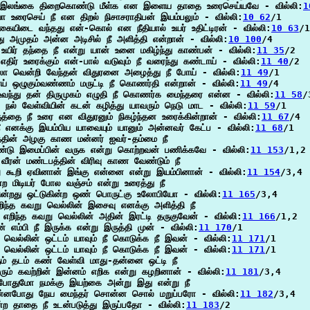
்இலங்கை திறைகொண்டு மீள்க என இளைய தாதை உரைசெய்யவே - வில்லி:
1
 உரைசெய் நீ என திறல் நிசாசராதிபன் இயம்பலும் - வில்லி:
10 62
/1

கையிடை வந்தது என்-கொல் என நீதியால் உயர் உதிட்டிரன் - வில்லி:
10 63
/1

ு அமுதம் அன்ன அடிசில் நீ அளித்தி என்றான் - வில்லி:
10 100
/4

உயிர் தந்தை நீ என்று யான் உனை மகிழ்ந்து காண்பன் - வில்லி:
11 35
/2

 எதிர் உரைக்கும் என்-பால் வடுவும் நீ வரைந்து கண்டாய் - வில்லி:
11 40
/2

லா வென்றி வேந்தன் விதுரனை அழைத்து நீ போய் - வில்லி:
11 49
/1

ய் ஒழுகும்வண்ணம் மருட்டி நீ கொணர்தி என்றான் - வில்லி:
11 49
/4

வந்து தன் திருமுகம் எழுதி நீ கொணர்க மைந்தரை என்ன - வில்லி:
11 58
/3
ந்த நல் வேள்வியின் கடன் கழித்து யாவரும் நெடு மாட - வில்லி:
11 59
/1

ுத்தை நீ உரை என விதுரனும் நிகழ்ந்தன உரைக்கின்றான் - வில்லி:
11 67
/4

நீ எனக்கு இயம்பிய யாவையும் யானும் அன்னவர் கேட்ப - வில்லி:
11 68
/1

்தின் அழகு காண மன்னர் ஐவர்-தம்மை நீ

டு இமைப்பின் வருக என்று கொற்றவன் பணிக்கவே - வில்லி:
11 153
/1,2

வீரன் மண்டபத்தின் விரிவு காண வேண்டும் நீ

ு கூறி ஏவினான் இங்கு என்னை என்று இயம்பினான் - வில்லி:
11 154
/3,4

்ற மிடியர் போல வஞ்சம் என்று உரைத்து நீ

ின்றது ஒட்டுகின்ற ஒண் பொருட்கு உலோபியோ - வில்லி:
11 165
/3,4

ிந்த கவறு வெல்லின் இசைவு எனக்கு அளித்தி நீ

 எறிந்த கவறு வெல்லின் அதின் இரட்டி தருகுவேன் - வில்லி:
11 166
/1,2

ன் எம்பி நீ இருக்க என்று இருத்தி முன் - வில்லி:
11 170
/1

வெல்லின் ஒட்டம் யாவும் நீ கொடுக்க நீ இவன் - வில்லி:
11 171
/1

வெல்லின் ஒட்டம் யாவும் நீ கொடுக்க நீ இவன் - வில்லி:
11 171
/1

ம் தடம் கண் வேள்வி மாது-தன்னை ஒட்டி நீ

ும் கவற்றின் இன்னம் எறிக என்று கழறினான் - வில்லி:
11 181
/3,4

ோதுமோ நமக்கு இயற்கை அன்று இது என்று நீ

னபோது நேய மைந்தர் சொன்ன சொல் மறுப்பரோ - வில்லி:
11 182
/3,4

ன்ற தாதை நீ உடன்படுத்து இருப்பதோ - வில்லி:
11 183
/2
