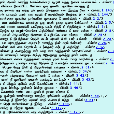
தால் அவன் உரைத்த சொல்லின்வழி ஒழுகி வந்து நினை உவகையால் - வில்லி:
 வின்மை நிலையிட்ட கோவை ஒரு தமனிய தவிசில் வைத்து நீ

கு நன்மை தர வந்த நல் தவம் இருந்தவா என இருந்த பின் - வில்லி:
1 143
/
ல் யாவரும் மறார் என கருதி நீ உரைப்பினும் நிகழ்ந்த இ - வில்லி:
1 144
/3

 நான்மறை முதலிய நூல்களின் முறைமை நீ உணர்கிற்றி - வில்லி:
2 2
/3

நீ என பனியினால் மறைத்து ஒரு வண் துறை குறை சேர்ந்தான் - வில்லி:
2 5
/4
ால் எனை வணங்கி யாதொரு பகல் சிந்தி நீ சிந்திக்கும் - வில்லி:
2 7
/1

 நெஞ்சு உற வரும்-கொலோ அறிகிலேன் உண்மை நீ உரை என்ன - வில்லி:
2 8
/2
ா தவன் அடிபணிந்து இவனை நீ வழிபடுக என தந்தை - வில்லி:
2 25
/3

எனாது நீ இயற்றினை நெடும் கடல் அவனி மேல் யார் வல்லார் - வில்லி:
2 28
/2
நீ வர அழைத்தனை அவரவர் கணத்து நின் கரம் சேர்வார் - வில்லி:
2 28
/4

கன்னி என் கை தொடேல் மடந்தையர் கற்பு நீ அறிகிற்றி - வில்லி:
2 32
/1

என்னை நீ அழைத்தது என் பெற என உருத்தனன் உரைசெய்வான் - வில்லி:
2 3
் சாயையும் உழையும் அங்கு அறிவுறாது ஒளித்து நான் வரவே நீ

க்கொளா எனை மறுத்தனை உனக்கு முன் மெய் மறை உரைசெய்த - வில்லி:
2 
த்தவன் முனியும் என்று அஞ்சல் நீ உடன்படும் உணர்வால் நல் - வில்லி:
2 34
் பெறும் பேறு இனி நீ அருள்செய்தி என்றான் - வில்லி:
2 61
/4

் வர நீ அடியேன் என்ன தவத்தேன் என்றான் - வில்லி:
3 34
/4

-பால் எய்துதலும் கோமான் யார் நீ என்ன - வில்லி:
3 42
/3

யான் நீ முனிவன் மரபால் எனக்கும் உனக்கும் - வில்லி:
3 43
/1

டி நீ ஆளும் புவியும் பாதி கொள்வேன் - வில்லி:
3 44
/1

ீ ஐயா இதற்கு முன்னம் இன்று முதலா - வில்லி:
3 46
/1

் கொண்டு கண்ட சாப முனியும் நாண எம்மை நீ

து ஒன்றும் உணர்கலாது உரைத்த புன்சொல் அறிதியே - வில்லி:
3 80
/1,2

எனக்கு நீ இசைந்த அவனி பாதி அமையும் மற்று - வில்லி:
3 81
/1

லா நெறி எண்ணினை நீ இங்கு - வில்லி:
3 100
/1

க்கு நீ மந்திரி ஆகியே - வில்லி:
3 112
/2

டு நீ பறிக்கலாம்வகை வழி வகுத்தேன் - வில்லி:
3 123
/2
