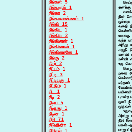
நீங்கள் 5
  செய்
நீங்களும் 1
தனக்கு
  எனக்
நீங்கா 2
நின் சொ
நீங்காவண்ணம் 1
முந்தை
நீங்கி 15
வருதி 
நீங்கிட 1
சென்னிய
நீங்கிய 2
உனக்கு
வந்த ம
நீங்கினார் 1
அரிது 
நீங்கினாள் 1
கருதி 
நீங்கினானே 1
கன்னி 
நீங்கு 2
உன்னி 
நீசர் 2
உரு கொள
நீட்டம் 1
  வெரு
உனை அளி
நீட்டி 3
செல்வார
நீட்டியது 1
எந்தாய
நீட்டும் 1
கோவின்
நீட 1
மன்னன் 
நீடி 2
புகன்றப
முனி ந
நீடிய 5
முறுவல
நீடியது 1
  உறுவ
நீடின 1
அன்று 
நீடு 71
நீதி இ
நீடுகின்ற 1
மகன்-தன
மாறுபட்
நீடுதல் 1