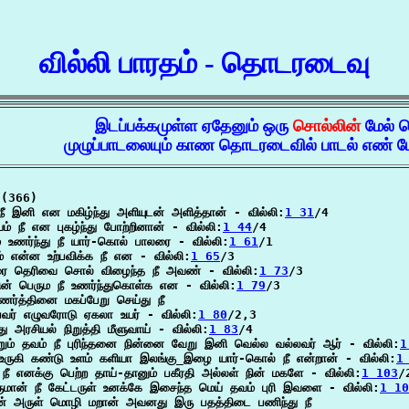
வில்லி பாரதம் - தொடரடைவு
இடப்பக்கமுள்ள ஏதேனும் ஒரு
சொல்லின்
மேல் 
முழுப்பாடலையும் காண தொடரடைவில் பாடல் எண் மே
 (366)

 நீ இனி என மகிழ்ந்து அளியுடன் அளித்தான் - வில்லி:
1 31
/4

ம் நீ என புகழ்ந்து போற்றினான் - வில்லி:
1 44
/4

் உணர்ந்து நீ யார்-கொல் பாலரை - வில்லி:
1 61
/1

ம் என்ன உற்பவிக்க நீ என - வில்லி:
1 65
/3

ுரை தெரிவை சொல் விழைந்த நீ அவண் - வில்லி:
1 73
/3

ன் பெரும நீ உணர்ந்துகொள்க என - வில்லி:
1 79
/3

 உணர்த்தினை மகப்பேறு செய்து நீ

பவர் எழுவரோடு ஏகலா உயர் - வில்லி:
1 80
/2,3

்து அரசியல் நிறுத்தி மீளுவாய் - வில்லி:
1 83
/4

றும் தவம் நீ புரிந்தனை நின்னை வேறு இனி வெல்ல வல்லவர் ஆர் - வில்லி:
1
 உருகி கண்டு உளம் களியா இலங்கு_இழை யார்-கொல் நீ என்றான் - வில்லி:
1
 நீ எனக்கு பெற்ற தாய்-தானும் பகீரதி அல்லள் நின் மகளே - வில்லி:
1 103
/2
ருமான் நீ கேட்டருள் உனக்கே இசைந்த மெய் தவம் புரி இவளை - வில்லி:
1 10
மன் அருள் மொழி மறான் அவனது இரு பதத்திடை பணிந்து நீ
