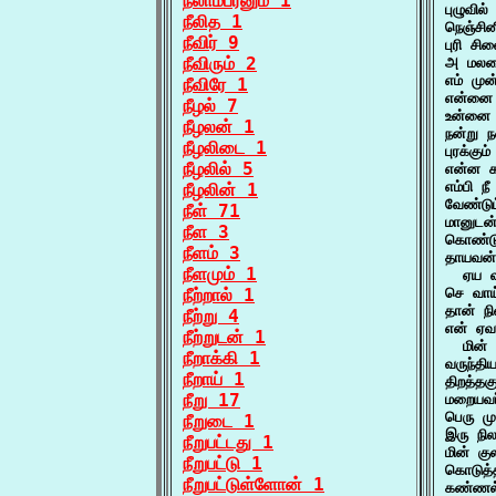
நீலாம்பரனும் 1
புழுவில
நீலித 1
நெஞ்சின
நீவிர் 9
புரி சி
நீவிரும் 2
அ மலரை
எம் மு
நீவிரே 1
என்னை 
நீழல் 7
உன்னை 
நீழலன் 1
நன்று 
நீழலிடை 1
புரக்கு
நீழலில் 5
என்ன கா
எம்பி 
நீழலின் 1
வேண்டு
நீள் 71
மானுடன
நீள 3
கொண்டு
நீளம் 3
தாயவன்
நீளமும் 1
  ஏய வ
நீற்றால் 1
செ வாய
தான் ந
நீற்று 4
என் ஏவ
நீற்றுடன் 1
  மின்
நீறாக்கி 1
வருந்தி
நீறாய் 1
திறத்தக
நீறு 17
மறையவர
பெரு மு
நீறுடை 1
இரு நி
நீறுபட்டது 1
மின் க
நீறுபட்டு 1
கொடுத்
நீறுபட்டுள்ளோன் 1
கண்ணல்