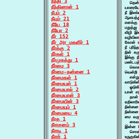
நீந்தி 3
  தென
நீந்தினான் 1
யாரையோ
நீபம் 2
நீ இலங்
ஆலயத்த
நீயும் 21
எனக்கு 
நீயே 18
மறுத்து
நீயோ 2
விழி இ
நீர் 152
வழியிலா
நீர்_அர_மகளிர் 1
கோன் உ
நீ புரி
நீர்க்கு 2
நின் கர
நீர்கள் 1
இங்கு 
நீர்முகத்து 1
மண்டபத
நீர்மை 3
  கொண்
நீர்மை-தன்னை 1
வென்றி 
நீர்மைகள் 1
  என்ற
வாடுகின
நீர்மையள் 1
  ஓடுக
நீர்மையால் 2
யான் எற
நீர்மையான் 3
  தான்
நீர்மையின் 3
ஏதிலாரி
நீர்மையும் 1
நின்னை 
நின்னை 
நீர்மையை 4
மை வரு
நீரத 1
  கைவர
நீராசனம் 3
இன்ன ப
நீராடி 1
  சொன்
நீரார் 1
உருகுகி