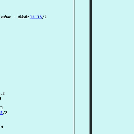
 என்ன - வில்லி:
14 13
/2

,2



/1

 5
/2

/4
