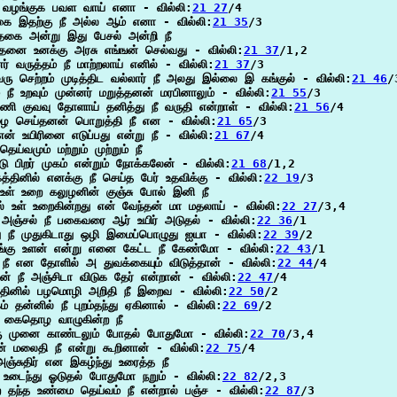
ீ வழங்குக பவள வாய் எனா - வில்லி:
21 27
/4

 இதற்கு நீ அல்ல ஆம் எனா - வில்லி:
21 35
/3

 தகை அன்று இது பேசல் அன்றி நீ

்தனை உனக்கு அரசு எங்ஙன் செல்வது - வில்லி:
21 37
/1,2

னர் வருத்தம் நீ மாற்றலாய் எனில் - வில்லி:
21 37
/3

ு செற்றம் முடித்திட வல்லார் நீ அலது இல்லை இ கங்குல் - வில்லி:
21 46
/3
் நீ உறவும் முன்னர் மறுத்தனன் மரபினாலும் - வில்லி:
21 55
/3

அணி குவவு தோளாய் தனித்து நீ வருதி என்றாள் - வில்லி:
21 56
/4

ிழை செய்தனன் பொறுத்தி நீ என - வில்லி:
21 65
/3

 என் உயிரினை எடுப்பது என்று நீ - வில்லி:
21 67
/4

ெய்வமும் மற்றும் முற்றும் நீ

ு பிறர் முகம் என்றும் நோக்கலேன் - வில்லி:
21 68
/1,2

த்தினில் எனக்கு நீ செய்த பேர் உதவிக்கு - வில்லி:
22 19
/3

் உள் உறை கலுழனின் குஞ்சு போல் இனி நீ

ில் உள் உறைகின்றது என் வேந்தன் மா மதலாய் - வில்லி:
22 27
/3,4

 அஞ்சல் நீ பகைவரை ஆர் உயிர் அடுதல் - வில்லி:
22 36
/1

து நீ முதுகிடாது ஒழி இமைப்பொழுது ஐயா - வில்லி:
22 39
/2

 எங்கு உளன் என்று எனை கேட்ட நீ கேண்மோ - வில்லி:
22 43
/1

 நீ என தோளில் அ துவக்கையும் விடுத்தான் - வில்லி:
22 44
/4

்பன் நீ அஞ்சிடா விடுக தேர் என்றான் - வில்லி:
22 47
/4

்தினில் பழமொழி அறிதி நீ இறைவ - வில்லி:
22 50
/2

ம் தன்னில் நீ புறம்தந்து ஏகினால் - வில்லி:
22 69
/2

் கைதொழ வாழுகின்ற நீ

 முனை காண்டலும் போதல் போதுமோ - வில்லி:
22 70
/3,4

ன் மலைதி நீ என்று கூறினான் - வில்லி:
22 75
/4

அஞ்சுதிர் என இகழ்ந்து உரைத்த நீ

 உடைந்து ஓடுதல் போதுமோ நறும் - வில்லி:
22 82
/2,3

ற தந்த உண்மை தெய்வம் நீ என்றால் பஞ்ச - வில்லி:
22 87
/3
