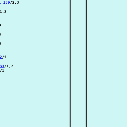
1 139
/2,3

1,2







2
/4

33
/1,2

/1
