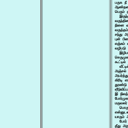
பருக ந
ஆண்தகை
பெரும்
  இருந
வருந்தி
நினை வர
வருத்தம
சந்து 
புன் ப
எஞ்சும்
வழிபடு த
  இழிபட
செருமுக
கூட்டில
  வீட்ட
அஞ்சல்
அயர்த்
கிரிடி
தூண்டு
வீடுவிப
இ நிலத
போர்முக
மருவலர
  பொரு
என்னுட
யாரும் 
  போர்
தீது அ