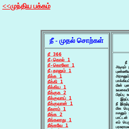
<<முந்திய பக்கம்
நீ - முதல் சொற்கள்
நீ 366
நீ-கொல் 1
    நீ
நீ-கொலோ 1
அடியும்
நீ-தானும் 1
புண்ணிய
நீக்க 1
அரசனும
பாக்கிய
நீக்கி 1
மின் ப
நீக்கிய 1
உவகையி
நீக்குக 2
பிறப்பு
நீக்குவாய் 1
  இறப்
நீக்குவான் 1
நீ இருந
நீகாரம் 1
மிக பெ
ஈசனும்
நீங்க 2
பாட்டன்
நீங்கலாது 1
எம் பெ
நீங்கவே 1
பரசுரா