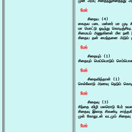
முன் அம்பு சிதைந்துசிதைந்து 
மேல்
    சிதைய (4)

கைதவ படை மன்னர் மா முடி ச
மா மொட்டு ஒடிந்து கொடிஞ்சியு
சிமையம் அணுகினன் மீள நனி 
சிதைய தன் மைந்தனை அடும் தன்
மேல்
    சிதையும் (1)

சிதையும் மெய்யொடும் செம்பொன
மேல்
    சிதைவித்தான் (1)

செல்லோடு அணவு நெடும் கொடியு
மேல்
    சிதைவு (3)

சிந்தை விழி மலரொடு பேர் உவ
சிதைவு இலாத சிகண்டி சாத்தகி 
முள் கோலுடன் வடமும் சிதைவு
மேல்