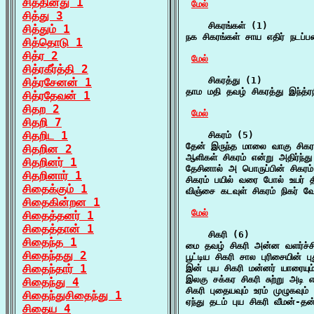
சித்தினது 1
மேல்
சித்து 3
    சிகரங்கள் (1)

சித்தும் 1
நக சிகரங்கள் சாய எதிர் நடப
சித்தொடு 1
சித்ர 2
மேல்
சித்ரகீர்த்தி 2
    சிகரத்து (1)

சித்ரசேனன் 1
தாம மதி தவழ் சிகரத்து இந்த்ர
சித்ரதேவன் 1
சிதற 2
மேல்
சிதறி 7
சிதறிட 1
    சிகரம் (5)

தேன் இருந்த மாலை வாகு சிகர
சிதறின 2
ஆளிகள் சிகரம் என்று அதிர்ந்த
சிதறினர் 1
தேசினால் அ பொருப்பின் சிகரம
சிதறினார் 1
சிகரம் பயில் வரை போல் உயர் 
சிதைக்கும் 1
விஞ்சை கடவுள் சிகரம் நிகர் 
சிதைகின்றன 1
மேல்
சிதைத்தனர் 1
சிதைத்தான் 1
    சிகரி (6)

சிதைந்த 1
மை தவழ் சிகரி அன்ன வளர்ச்சிய
சிதைந்தது 2
பூட்டிய சிகரி சால புரிசையின் 
சிதைந்தார் 1
இன் புய சிகரி மன்னர் யாரையும
இலகு சக்கர சிகரி சுற்று அடி
சிதைந்து 4
சிகரி புதையவும் உரம் முழுகவு
சிதைந்துசிதைந்து 1
ஏந்து தடம் புய சிகரி வீமன்-
சிதைய 4