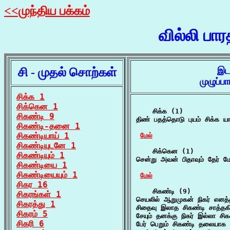
<<முந்திய பக்கம்
வில்லி பா
சி - முதல் சொற்கள்
இட
முழுப்
சிக்க 1
சிக்கென 1
    சிக்க (1)

சிகண்டி 9
திண் பதத்தொடு புயம் சிக்க யா
சிகண்டி-தனை 1
சிகண்டியாய் 1
மேல்
சிகண்டியுடனே 1
    சிக்கென (1)

சிகண்டியும் 1
சென்று அவன் பிதாவும் தேர் 
சிகண்டியை 1
சிகண்டியையும் 1
மேல்
சிகர 16
    சிகண்டி (9)

சிகரங்கள் 1
செயலில் ஆறுமுகன் நிகர் எனத்
சிகரத்து 1
சிதைவு இலாத சிகண்டி சாத்தகி 
சிகரம் 5
சேயும் தனக்கு நிகர் இல்லா சி
சிகரி 6
பேர் பெறும் சிகண்டி தலையாக