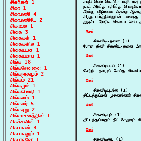
சிகரிகள் 1
காதி வெம் கொடும் பகழி ஏவு 
நாள் அறிந்து எதிர்ந்து பொருவ
சிகா 1
அன்று வீடுமனை வென்ற ஆண்தக
சிகாமணி 4
கிருத பார்த்திவனுடன் மலைந்து
சிகாமணியே 2
துஞ்சிட அமரில் சிகண்டி செய்
சிகாவல 1
சிகை 3
மேல்
சிகைகள் 1
    சிகண்டி-தனை (1)

சிகைகளில் 1
போன திண் சிகண்டி-தனை மீளவு
சிகையுடன் 1
சிகையுமாய் 1
மேல்
சிங்க 18
    சிகண்டியாய் (1)

சிங்கசேனனை 1
செற்றிட தவமும் செய்து சிகண்டிய
சிங்கநாதமும் 2
சிங்கம் 21
மேல்
சிங்கமும் 1
    சிகண்டியுடனே (1)

சிங்கமொடு 1
திட்டத்துய்மன் முதலானோர் சிக
சிங்களம் 1
சிங்களர் 5
மேல்
சிங்கஏறு 2
    சிகண்டியும் (1)

சிங்காசனத்தின் 1
திட்டத்துய்மனும் திட்டகேதுவும் 
சிசுக்களின் 1
சிசுபாலன் 3
மேல்
சிசுபாலனும் 1
சிசுபாலனே 1
    சிகண்டியை (1)
