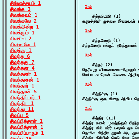
சிலோச்சயம் 1
மேல்
சிவக்க 3
சிவக்கவும் 1
    சித்தமொடு (1)

சிவக்கவே 2
கருமத்தின் முதலை இமையவர் ச
சிவக்கின்ற 1
மேல்
சிவக்கும் 1
சிவசிவ 2
    சித்தமோடு (1)

சிவணவே 1
சித்தமோடு எங்கும் திரிந்துளான
சிவத்து 1
மேல்
சிவந்த 6
சிவந்தது 7
    சித்தர் (2)

சிவந்தன 4
தெரிவுறு விமானமனை-தோறும் உ
சிவந்தனர் 1
செய்ய சுடரோன் அளகை ஆதிபதி 
சிவந்தனன் 1
மேல்
சிவந்தார் 1
சிவந்தான் 5
    சித்திக்கு (1)

சிவந்திட்டார் 1
சித்திக்கு ஒரு விதை ஆகிய த
சிவந்திட 1
மேல்
சிவந்து 11
சிவப்ப 5
    சித்திர (11)

சிவப்பித்தாள் 1
சித்திர கனல் முகத்தினும் பிறந
சிவப்பித்தான் 1
சித்திர வில் வீரர் பலரும் தம
சிவப்பிப்பாரும் 1
தொக்க சித்திர தூண் அடி துவ
சித்திர கிரியின் நெடு நிலா வ
சிவப்பு 16