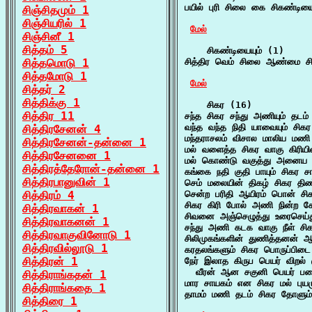
பயில் புரி சிலை கை சிகண்டியை
சிஞ்சிதமும் 1
சிஞ்சியரில் 1
மேல்
சிஞ்சினீ 1
சித்தம் 5
    சிகண்டியையும் (1)

சித்தமொடு 1
சித்திர வெம் சிலை ஆண்மை சிக
சித்தமோடு 1
மேல்
சித்தர் 2
சித்திக்கு 1
    சிகர (16)

சித்திர 11
சந்த சிகர சந்து அணியும் தட
வந்த வந்த நிதி யாவையும் சிகர
சித்திரசேனன் 4
மந்தராசலம் விசால மாலிய மணி
சித்திரசேனன்-தன்னை 1
மல் வளைத்த சிகர வாகு கிரியின்
சித்திரசேனனை 1
மல் கொண்டு வகுத்து அனைய சி
சித்திரத்தேரோன்-தன்னை 1
கங்கை நதி குதி பாயும் சிகர சா
சித்திரபானுவின் 1
செம் மலையின் திகழ் சிகர திண
சித்திரம் 4
சென்ற பரிதி ஆயிரம் பொன் சிகர
சிகர கிரி போல் அணி நின்ற ச
சித்திரவாகன் 1
சிவனை அஞ்செழுத்து உரைசெய்து
சித்திரவாகனன் 1
சந்து அணி கடக வாகு நீள் சி
சித்திரவாகுவினோடு 1
சிலிமுகங்களின் துணித்தனன் ஆய
சித்திரவில்லூடு 1
கரதலங்களும் சிகர பொருப்பிடை
சித்திரன் 1
நேர் இலாத கிருப பெயர் விறல் க
  வீரன் ஆன சகுனி பெயர் படைத
சித்திராங்கதன் 1
மார சாயகம் என சிகர மல் புயமும
சித்திராங்கதை 1
தாமம் மணி தடம் சிகர தோளும் 
சித்திரை 1