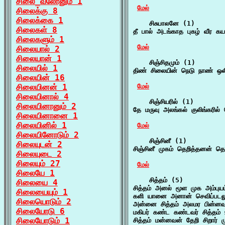
சிலை_வலோனும் 1
மேல்
சிலைக்கு 8
சிலைக்கை 1
    சிசுபாலனே (1)

சிலைகள் 8
தீ பால் அடங்காத புகழ் வீர க
சிலைகளும் 1
மேல்
சிலையால் 2
சிலையான் 1
    சிஞ்சிதமும் (1)

சிலையில் 1
திண் சிலையின் நெடு நாண் 
சிலையின் 16
சிலையினன் 1
மேல்
சிலையினால் 4
    சிஞ்சியரில் (1)

சிலையினானும் 2
தே மருவு அலங்கல் குலிங்கரில் 
சிலையினானை 1
சிலையினில் 1
மேல்
சிலையினோடும் 2
    சிஞ்சினீ (1)

சிலையுடன் 2
சிஞ்சினீ முகம் தெறித்தனன் தெ
சிலையுடை 2
சிலையும் 27
மேல்
சிலையே 1
    சித்தம் (5)

சிலையை 4
சித்தம் அனல் மூள முக அம்புயம
சிலையையும் 1
களி யானை அனான் செவிப்படலும
சிலையொடும் 2
அன்னை சித்தம் அலமர பின்னவ
சிலையோடு 6
மகிபர் கண்ட கண்டவர் சித்தம்
சிலையோடும் 1
சித்தம் மன்னவன் தேறி சிறார் ம