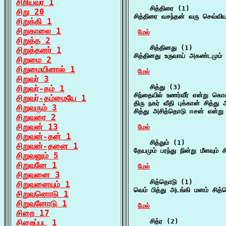
சிறியவர் 1
    சித்திரை (1)

சிறு 20
சித்திரை வசந்தன் வரு செவ்விய
சிறுக்கி 1
சிறுகாலை 1
மேல்
சிறுத்த 2
    சித்தினது (1)

சிறுத்தனர் 1
சித்தினது உருவாய் அகண்டமும
சிறுமை 2
சிறுமையினால் 1
மேல்
சிறுவர் 3
    சித்து (3)

சிறுவர்-தம் 1
சிந்தையில் உணர்வீர் என்று கொண
சிறுவர்-தம்மையே 1
திரு நகர் வீதி புக்கான் சித்த
சிறுவரும் 3
சித்து அசித்தொடு ஈசன் என்று
சிறுவரை 2
சிறுவன் 13
மேல்
சிறுவன்-தன் 1
    சித்தும் (1)

சிறுவன்-தனை 1
தேயமும் பரந்து நின்று மீளவும் ச
சிறுவனும் 5
சிறுவனே 1
மேல்
சிறுவனை 3
    சித்தொடு (1)

சிறுவனையும் 1
வெம் பித்து அடங்கி மனம் சித
சிறுவனொடு 1
சிறுவனோடு 1
மேல்
சிறை 17
    சித்ர (2)

சிறைப்பட 1