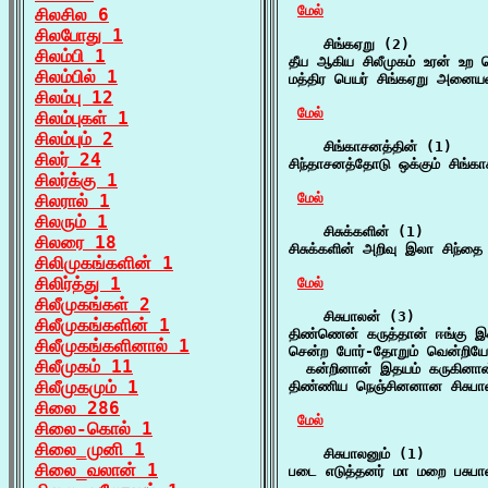
மேல்
சிலசில 6
சிலபோது 1
    சிங்கஏறு (2)

சிலம்பி 1
தீய ஆகிய சிலீமுகம் உரன் உற
சிலம்பில் 1
மத்திர பெயர் சிங்கஏறு அனை
சிலம்பு 12
மேல்
சிலம்புகள் 1
சிலம்பும் 2
    சிங்காசனத்தின் (1)

சிலர் 24
சிந்தாசனத்தோடு ஒக்கும் சிங்கா
சிலர்க்கு 1
மேல்
சிலரால் 1
சிலரும் 1
    சிசுக்களின் (1)

சிலரை 18
சிசுக்களின் அறிவு இலா சிந்தை
சிலிமுகங்களின் 1
சிலிர்த்து 1
மேல்
சிலீமுகங்கள் 2
    சிசுபாலன் (3)

சிலீமுகங்களின் 1
திண்ணென் கருத்தான் ஈங்கு இ
சிலீமுகங்களினால் 1
சென்ற போர்-தோறும் வென்றியே ப
சிலீமுகம் 11
  கன்றினான் இதயம் கருகினா
சிலீமுகமும் 1
திண்ணிய நெஞ்சினனான சிசுபால
சிலை 286
மேல்
சிலை-கொல் 1
சிலை_முனி 1
    சிசுபாலனும் (1)

சிலை_வலான் 1
படை எடுத்தனர் மா மறை பசுபாலன