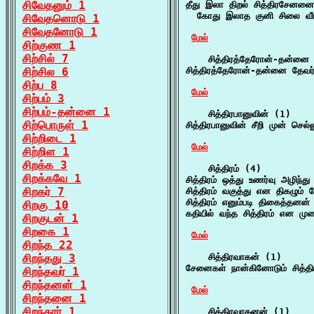
சிவேதனும் 1
தீது இலா திறல் சித்திரசேனனை

  கோது இலாத குனி சிலை வீரற
சிவேதனொடு 1
சிவேதனோடு 1
மேல்
சிற்குண 1
சிற்சில் 7
    சித்திரத்தேரோன்-தன்னை 
சிற்சில 6
சித்திரத்தேரோன்-தன்னை தேவர
சிற்ப 8
மேல்
சிற்பம் 3
சிற்பம்-தன்னை 1
    சித்திரபானுவின் (1)

சிற்பொருள் 1
சித்திரபானுவின் சீறி முன் செல
சிற்றிடை 1
மேல்
சிற்றிள 1
சிறக்க 3
    சித்திரம் (4)

சிறக்கவே 1
சித்திரம் ஒத்து உணர்வு அழிந்த
சிறகர் 7
சித்திரம் வகுத்து என திகழும் 
சித்திரம் எனும்படி திகைத்தனன்
சிறகு 10
கதியில் வந்த சித்திரம் என மு
சிறகுடன் 1
சிறகை 1
மேல்
சிறந்த 22
சிறந்தது 3
    சித்திரவாகன் (1)

சேனைகள் நான்கினோடும் சித்தி
சிறந்தவர் 1
சிறந்தனன் 1
மேல்
சிறந்தனை 1
சிறந்தார் 1
    சித்திரவாகனன் (1)
