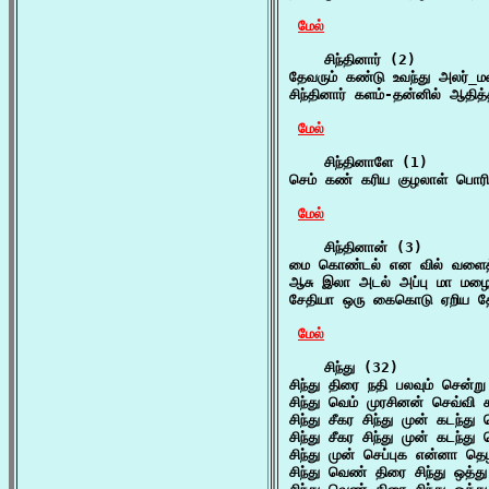
மேல்
    சிந்தினார் (2)

தேவரும் கண்டு உவந்து அலர்_மழ
சிந்தினார் களம்-தன்னில் ஆதித
மேல்
    சிந்தினாளே (1)

செம் கண் கரிய குழலாள் பொரி 
மேல்
    சிந்தினான் (3)

மை கொண்டல் என வில் வளைத்து
ஆசு இலா அடல் அப்பு மா மழை 
சேதியா ஒரு கைகொடு ஏறிய தேர் 
மேல்
    சிந்து (32)

சிந்து திரை நதி பலவும் சென்ற
சிந்து வெம் முரசினன் செவ்வி 
சிந்து சீகர சிந்து முன் கடந்து
சிந்து சீகர சிந்து முன் கடந்து
சிந்து முன் செப்புக என்னா தெழ
சிந்து வெண் திரை சிந்து ஒத்த