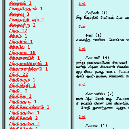
சிதையும் 1
மேல்
சிதைவித்தான் 1
    சிகரிகள் (1)

சிதைவு 3
இடி இடித்திடு சிகரிகள் ஆம் 
சிதைவுற்றிடவும் 1
சிதைவுற்று 2
மேல்
சிந்த 17
    சிகா (1)

சிந்தம் 1
வளைத்த கானிடை மெலமெல உள் ப
சிந்தலின் 1
சிந்தவே 1
மேல்
சிந்தனை 10
சிந்தனையில் 1
    சிகாமணி (4)

நன்று நான்மறையோர் சிகாமணி உ
சிந்தனையொடும் 1
மண்டு கிரண சிகாமணி மோலியன
சிந்தாசனத்தோடு 1
முடி மிசை தனது உடைய சிகாமண
சிந்தி 22
திண் தவர்-தமக்கு சிகாமணி அ
சிந்திக்கும் 1
சிந்திசிந்தி 1
மேல்
சிந்திட 2
    சிகாமணியே (2)

சிந்தித்த 1
மண் ஆள் அரசர் மகுட சிகாமணி
சிந்தித்தபடி 1
நீ தவறின் பினை யார் நிலைநிற்ப
சிந்தித்தவண்ணம் 1
  மோதி இளைத்தனை ஆறுக என
சிந்தித்தாளே 1
மேல்
சிந்தித்தான் 2
சிந்தித்தானே 1
    சிகாவல (1)
