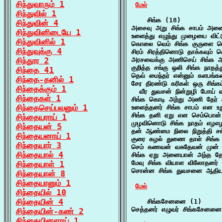
சிந்துவாரும் 1
மேல்
சிந்துவில் 1
    சிங்க (18)

சிந்துவின் 4
அசைவு அறு சிங்க சாபம் அனைய
சிந்துவினிடையே 1
உளைத்து எழுந்து முழையை விட்
சிந்துவினில் 1
கொலை வெம் சிங்க குருளை பொலம
சிந்துவுக்கு 4
சிரம் சிரத்தினொடு தாக்கவும்
சிந்தூர 2
அரசவைக்கு அணிசெய் சிங்க ஆச
குறித்த சங்கு ஒலி சிங்க நாதத்
சிந்தை 41
தெவ் மைந்தர் என்னும் களபங்க
சிந்தை-தனில் 1
சேர திரண்டு கரிகள் ஒரு சிங்க
சிந்தைக்கும் 1
  வீர துவசன் நின்றுழி போய் 
சிந்தைகள் 1
சிங்க கொடி அற்று அணி தேர் ச
சிந்தைசெய்பவனும் 1
உளைத்தனர் சிங்க சாபம் என உறு
சிங்க தனி ஏறு என செம்பொன் த
சிந்தையராய் 1
முழவினொடு சிங்க நாதம் எழஎழ
சிந்தையன் 5
தன் ஆண்மை நிலை நிறுத்தி சங்
சிந்தையனாய் 1
குரை கழல் துணை தாள் சிங்க
சிந்தையார் 3
செம் கணவன் வசுதேவன் முன் 
சிந்தையால் 4
சிங்க ஏறு அனையான் அந்த தேரி
மேவு சிங்க வியாள விலோதனர் வ
சிந்தையாள் 1
சொன்ன சிங்க துவசனை ஆதியா
சிந்தையான் 8
சிந்தையானும் 1
மேல்
சிந்தையில் 10
சிந்தையின் 4
    சிங்கசேனனை (1)

செத்தனர் எழுவர் சிங்கசேனனை 
சிந்தையின்-கண் 2
சிந்தையினளாய் 1