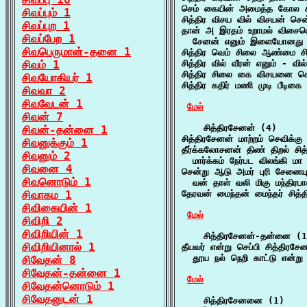
செம் கையின் அமைத்த கோல சித
சிவப்பும் 1
சித்திர விசய வில் விசயன் சென
சிவப்புற 1
தான் அ இரதம் உறாமல் விசையொட
சிவப்பேற 1
  சேனன் எனும் இளையோனது அண
சிவபெருமான்-தனை 1
சித்திர வெம் சிலை ஆண்மை சிக
சிவம் 1
சித்திர வில் வீரன் எனும் - வில
சித்திர சிலை கை விசயனை செர
சிவயோகியர் 1
சித்திர கதிர் மணி முடி பீடிகை 
சிவவா 2
சிவவேடன் 1
மேல்
சிவன் 7
    சித்திரசேனன் (4)

சிவன்-தன்னை 1
சித்திரசேனன் மாற்றம் செவிக்க
சிவனுக்கும் 1
தீர்க்கலோசனன் திண் திறல் சித
சிவனும் 2
  மார்க்கம் நேர்பட விலங்கி மா
சிவனை 4
சென்று ஆடு அமர் புரி சேனையுட
சிவனொடும் 1
  வன் தாள் வலி மிகு மந்திர
சிவாகம 1
தேரவன் மைந்தன் மைந்தர் சித
சிவிகையின் 1
மேல்
சிவிறி 2
சிவிறியின் 1
    சித்திரசேனன்-தன்னை (1
சிவிறியினால் 1
தீயவர் என்று செப்பி சித்திரச
  தூய நல் நெறி காட்டு என்று
சிவேதன் 8
சிவேதன்-தன்னை 1
மேல்
சிவேதன்னொடும் 1
சிவேதனுடன் 1
    சித்திரசேனனை (1)
