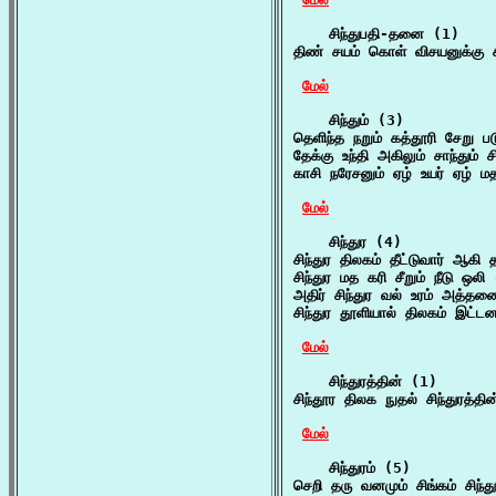
    சிந்துபதி-தனை (1)

திண் சயம் கொள் விசயனுக்கு ச
மேல்
    சிந்தும் (3)

தெளிந்த நறும் கத்தூரி சேறு படு
தேக்கு உந்தி அகிலும் சாந்தும் ச
காசி நரேசனும் ஏழ் உயர் ஏழ் மத
மேல்
    சிந்துர (4)

சிந்துர திலகம் தீட்டுவார் ஆகி
சிந்துர மத கரி சீறும் நீடு ஒலி
அதிர் சிந்துர வல் உரம் அத்தனை
சிந்துர தூளியால் திலகம் இட்
மேல்
    சிந்துரத்தின் (1)

சிந்தூர திலக நுதல் சிந்துரத்த
மேல்
    சிந்துரம் (5)

செறி தரு வனமும் சிங்கம் சிந்த