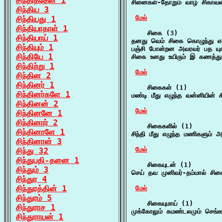
சிந்தித்தேன் 1
சினைகள்-தோறும் வாழ் சிகாவல
சிந்திய 3
மேல்
சிந்தியது 1
சிந்தியாதாள் 1
    சிகை (3)

சிந்தியாய் 1
தனது வெம் சிகை கொழுந்து என 
சிந்தியும் 1
பஞ்சி போன்றன அவரவர் பத யுக
சிந்தியே 1
சிகை உனது உயிரும் இ கணத்து
சிந்திற்று 1
மேல்
சிந்தின 2
சிந்தினர் 1
    சிகைகள் (1)

சிந்தினர்களே 1
மண்டி மீது எழுந்த வன்னியின்
சிந்தினன் 2
மேல்
சிந்தினனே 1
சிந்தினார் 2
    சிகைகளில் (1)

சிந்தினாளே 1
சிந்தி மீது எழுந்த மணிகளும் 
சிந்தினான் 3
மேல்
சிந்து 32
சிந்துபதி-தனை 1
    சிகையுடன் (1)

சிந்தும் 3
செய் தவ முனிவர்-தம்மால் சிகைய
சிந்துர 4
சிந்துரத்தின் 1
மேல்
சிந்துரம் 5
    சிகையுமாய் (1)

சிந்துராச 1
முக்கோலும் கமண்டலமும் செங்கல்
சிந்துராயன் 1