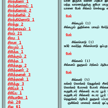
யான் இருக்க வினை அறியா இளம
சிரத்தினர் 1
மத்த வாரணத்துக்கு ஐயோ மாரு
சிரத்தினராய் 1
யானை மேல் சிங்கம் செல்வது என
சிரத்தினால் 2
சிரத்தினில் 2
மேல்
சிரத்தினொடு 1
    சிங்கமும் (1)

சிரத்து 2
சிங்கமும் துதிக்கை மாவும் சேர்
சிரத்தையும் 1
சிரம் 21
மேல்
சிரம 1
சிரமா 1
    சிங்கமொடு (1)

உயிர் கவர்ந்த சிங்கமொடு ஒப்ப
சிரமும் 1
சிரிக்க 1
மேல்
சிரிக்கும் 2
சிரித்த 1
    சிங்களம் (1)

சிங்களம் துளுவம் அங்கம் ஆரிய
சிரித்தது 2
சிரித்தனர் 2
மேல்
சிரித்தனன் 3
சிரித்தான் 1
    சிங்களர் (5)

சிரித்து 3
கங்கர் கொங்கர் தெலுங்கர் சீன
கொங்கர் போசலர் போசர் சிங்களர
சிரிப்பர் 1
கருநடேசர் சிங்களர் கடார பூபர
சிரிப்பு 1
கருநடேசர் சிங்களர் கடார பூபர
சிரியாரோ 1
தெலுங்கர் ஆரியர் துளுவர் பப்பரர
சில் 20
  குலிங்கர் மாளவர் களமர் ஒட்ட
சில 61