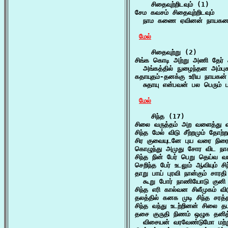
    சிதைவுற்றிடவும் (1)

சேம கவசம் சிதைவுற்றிடவும்

  நாம கணை ஏவினன் நாயகனாம
மேல்
    சிதைவுற்று (2)

சிங்க கொடி அற்று அணி தேர் சி
  அங்கத்தில் நுழைந்தன அம்புக
கதாயுதம்-தனக்கு உரிய நாயகன்
  சுதாயு என்பவன் பல பெரும் ப
மேல்
    சிந்த (17)

சிலை வருத்தம் அற வளைத்து வ
சிந்த மேல் விடு சீற்றமும் தோற்
சிர குவையுடனே புய வரை நிரைய
கொழுந்து அமுது சோர விட நாக
சிந்த நின் பேர் பெறு தெய்வ 
செறிந்த பேர் உடலும் ஆவியும் ச
தாறு பாய் புரவி நான்கும் சாரதி
  கூறு போர் நாணியோடு குனி 
சிந்த எரி கால்வன சிலீமுகம் வி
தலத்தில் கனக முடி சிந்த சரத
சிந்த வந்து உடற்றினன் சிலை
தசை குருதி நிணம் ஒழுக தனித
  விசையன் வரவேண்டுமோ மற்று