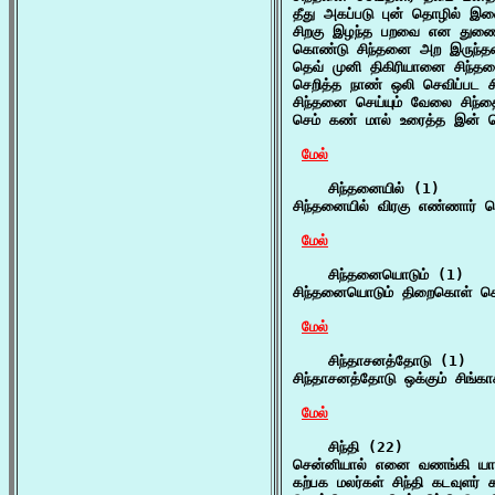
தீது அகப்படு புன் தொழில் இள
சிறகு இழந்த பறவை என துணைவர
கொண்டு சிந்தனை அற இருந்தனர
தெவ் முனி திகிரியானை சிந்தன
செறித்த நாண் ஒலி செவிப்பட ச
சிந்தனை செய்யும் வேலை சிந்த
செம் கண் மால் உரைத்த இன் ச
மேல்
    சிந்தனையில் (1)

சிந்தனையில் விரகு எண்ணார் செ
மேல்
    சிந்தனையொடும் (1)

சிந்தனையொடும் திறைகொள் செல
மேல்
    சிந்தாசனத்தோடு (1)

சிந்தாசனத்தோடு ஒக்கும் சிங்கா
மேல்
    சிந்தி (22)

சென்னியால் எனை வணங்கி யாதொரு
கற்பக மலர்கள் சிந்தி கடவுளர