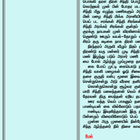
பொங்கி தரள திரள் சிந்தி பொழ
கொற்றவர் முன் பின் போதர மடவா
சிந்தி மீது எழுந்த மணிகளும் 
மின் மழை சிந்தி மிக்க அசனியி
மெய் பட சரங்கள் சிந்தி சிரங்
சிந்தி அரக்கர் சிரங்கள் குன்றம
குரக்கு நாயகன் முன் விரலினால்
ஞெண்டு ஊரும் வயல்-தோறும் வள
சிரம் தரு சுடிகை நாக திரள் மணி
  நிரந்தரம் அருவி வீழும் நிறம்
திரண்டு வரு மன்னர் முடி சிந்த
மண் இழந்து படும் அரசர் மணி 
மை போல் ஆர்த்து மும்முறை தா
  கை போய் முட்டி கையொடு தம்
சிந்தி வாளி மழைகள் ஓடு சிலை
தசை குருதி என்பு மூளை இவை
சென்றுசென்று அடு வீரரை தனித்த
  கொன்றுகொன்று சூழ்வர குவி
மாரி சிந்தி மலைந்தனன் வெம் 
தேரவன் திரு மைந்தன் ஏறிய தடம் 
  ஊர வந்த வெம் பாகனும் தலை 
பாண்டியன் கை வில்லோடும் பதாத
  ஈண்டிய இவுளித்தாமன் இரு தட
பின்னரும் விரைவினோடும் பெய் 
  முன்ன அரு முனையில் நின்றோர
சிந்த ஆர்த்தனர் நீள் திசை காவ
மேல்