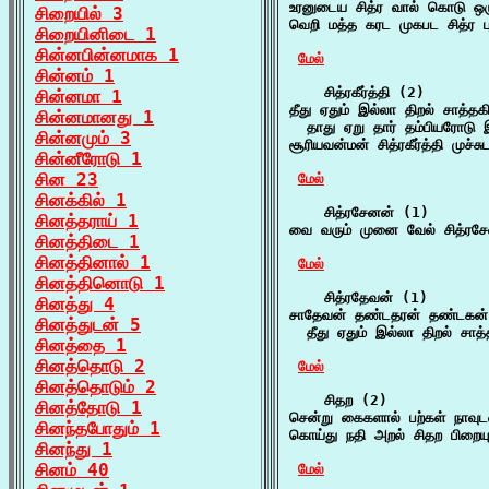
உரனுடைய சித்ர வால் கொடு ஒரு
சிறையில் 3
வெறி மத்த கரட முகபட சித்ர 
சிறையினிடை 1
சின்னபின்னமாக 1
மேல்
சின்னம் 1
    சித்ரகீர்த்தி (2)

சின்னமா 1
தீது ஏதும் இல்லா திறல் சாத்தகி ச
சின்னமானது 1
  தாது ஏறு தார் தம்பியரோடு
சின்னமும் 3
சூரியவன்மன் சித்ரகீர்த்தி முச்ச
சின்னீரோடு 1
சின 23
மேல்
சினக்கில் 1
    சித்ரசேனன் (1)

சினத்தராய் 1
வை வரும் முனை வேல் சித்ரசே
சினத்திடை 1
சினத்தினால் 1
மேல்
சினத்தினொடு 1
    சித்ரதேவன் (1)

சினத்து 4
சாதேவன் தண்டதரன் தண்டகன் ச
சினத்துடன் 5
  தீது ஏதும் இல்லா திறல் சாத்த
சினத்தை 1
சினத்தொடு 2
மேல்
சினத்தொடும் 2
    சிதற (2)

சினத்தோடு 1
சென்று கைகளால் பற்கள் நாவுட
சினந்தபோதும் 1
கொய்து நதி அறல் சிதற பிறைய
சினந்து 1
சினம் 40
மேல்