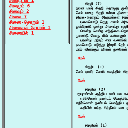
சினமுடன் 1
    சிதறி (7)

சினமும் 6
நனை மலர் சிதறி தொழுது முன் 
சினவும் 2
செல் மழை சிதறி எல்லா திசை-
சினை 7
திகை-தொறும் அவுணர்கள் சிரம்
சினை-தொறும் 1
  புகையொடு தெறு கனல் அகல
ஒன்றொடு ஒன்று அறைந்து எற்றி 
சினைகள்-தோறும் 1
  சென்ற சென்ற எத்திசை-தொறு
சினையில் 1
முரண்டு பொரு வில் கன்னனும் த
  புரண்டு மறியும் என வணங்கி
நாகமொடு எடுத்து இவுளி தேர் ச
மறம் விளங்கும் பரிகள் துணிகள்
மேல்
    சிதறிட (1)

செம் புணீர் சொரி களத்தில் சித
மேல்
    சிதறின (2)

பதயுகங்கள் ஒத்திய வலி பல கண
  எதிர்கொள் தண்டம் மொத்திய
எதிர்கொள் தண்டம் மொத்திய ஒ
  கதியில் வந்த சித்திரம் என 
மேல்
    சிதறினர் (1)
