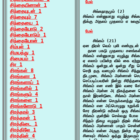
மேல்
சிந்தையினான் 1
சிந்தையுடன் 1
    சிங்கநாதமும் (2)

சிந்தையும் 7
சிங்கம் என்னுமாறு எழுந்து சிங
திக்கு அதலம் முதலாம் எ உலகு
சிந்தையை 1
சிந்தையோடு 2
மேல்
சிந்தையோடும் 1
சிந்தையோன் 1
    சிங்கம் (21)

ஏன திரள் வெம் புலி எண்குடன் ய
சிம்புள் 1
  தான பகடு முதலாய சனங்கள் 
சிமயத்து 1
சிங்கம் என்னுமாறு எழுந்து சிங
சிமையம் 1
ஏ எலாம் பயின்ற வில் கை ஏற்று
சிர 1
சிங்கம் ஒன்றுடன் ஒன்று சீறு 
சிரங்கள் 8
செறி தரு வனமும் சிங்கம் சிந்த
சிரங்களா 1
திடமுடை சிங்கம் அன்னான் செ
செப்படிப்பவரின் நின்று சிரித்த
சிரங்களாய் 1
சிங்கம் என எண் இல் வரை சேர்
சிரங்களில் 1
சிங்கம் அன்ன அ திகத்தனை செ
சிரங்களும் 4
தாள் இரண்டுடை சிங்கம் அன்னார
சிரங்களை 1
சிங்கம் என்ன செருக்களத்து ஆட
சிரங்களோடு 1
சிங்கம் என அப்பொழுது உறுக்கி
சேர திரண்டு கரிகள் ஒரு சிங்
சிரத்தால் 3
சிங்கம் குன்றில் செல்வது போல
சிரத்தான் 1
சிந்தம் திகழ எழுதும் திறல் சி
சிரத்திடை 1
சிங்கம் அன்னான் பாதம் சென்ன
சிரத்திலே 1
சிங்கம் என்ன அருகு நின்ற சிறு
சிரத்தின் 4
சினவும் சிங்கம் ஒத்து இருவரும