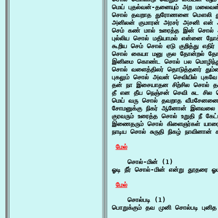
மெய் புதல்வன்-தனையும் அற மலைவ
சொல் தவறாத துரோணனை மௌலி துணித்
அனிலன் குமாரன் அரசர் அசனி என் அ
செம் கண் மால் உரைத்த இன் சொல் ஆ
புல்லிய சொல் மதியாமல் என்னை நோக்கி
கூறிய செம் சொல் ஏடு குறித்து எத
சொல் கையா மனு குல தோன்றல் தோன்
இனிமை கொண்ட சொல் பல மொழிந்து 
சொல் வளைத்திலர் தொடுத்தனர் தும்
புகலும் சொல் அவன் செவியில் புகவே
தன் நா இசையாதன சிற்சில சொல் தளர
தீ என தீய நெஞ்சன் செவி சுட சில 
மெய் வரு சொல் தவறாத வீமசேனனை ஒ
சோமனுக்கு நிகர் ஆனோன் இளவலை நீ
குரவரும் உரைத்த சொல் உறுதி நீ கேட்
இணைதரும் சொல் கிளைஞர்கள் யாரையு
நாடிய சொல் சுருதி நிகழ் நாவினான் ச
மேல்
    சொல்-மின் (1)

ஓடி நீர் சொல்-மின் என்று தூதரை ஓட
மேல்
    சொல்படி (1)

பொறுக்கும் தவ முனி சொல்படி புனித 