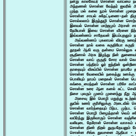
நன்று காலகேயர் சொன்ன வாய்மை நன
அந்தணன் சொன்ன வேந்தர் ஐவரில் அ
முந்த மல் கலை நூல் சொன்ன முறை
சொன்ன சாயல் சுதேட்டிணை-தன் திரு 
சொல்லலாம் இருந்துழி சொன்ன சொற்ப
இளவல் சொன்ன மாற்றமும் அரசன் சாற்
நேமியான் இவை சொன்ன வீரனை நிற்க எ
இவ்வண்ணம் சாதேவன் இயம்புதலும் 
  அவ்வண்ணம் புகலாமல் விரகு உரை
சொன்ன நால் வகை சுருதியோ கருதி நீ
தூதன் ஆகி வரு தன்மை சொல்லுக எ
சூதினால் அரசு இழந்து நின் துணைவ
சொன்ன வாய் குருதி சோர வாள் கொடு 
சொன்ன மந்திரம் ஓர் ஐந்தின் ஒன்றி
தாதையும் விசும்பில் சொன்ன நாமமே த
சொன்ன வேலையில் நகைத்து உனக்கு 
பொலியும் நாமம் மறைகள் சொன்ன பொரு
கங்கை_மைந்தன் சொன்ன பரிசே காப்ப
சொன்ன உரை ஆன கனல் சுட்ட செவிய
நிசை புலரும் முனம் முனைந்து நீறு ஆ
  அசைவு இல் மொழி மறுத்து உடற்றல்
துயில் உணர் குரிசிலுக்கு அடைவில் 
சொன்ன வார்த்தையும் பிற்பட முற்பட 
சொன்ன மொழி பிழைத்தான் வெம் சுவேத
வயிர்த்து இருவோரும் சொன்ன வஞ்சினம
வலியுடை தேரோன் சொன்ன வாசகம் வல
சொன்ன திண் திறல் துருபதேயனும் சோ
சொன்ன சிங்க துவசனை ஆதியா - வி