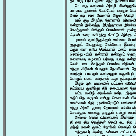
தா வரு புரவி திண் தேர் தானையான்
  மே வரு கன்னன் அன்றி விண்ணுளோர்
பன்னக துவசன் கேட்டோர் பலரும் மெ
அரம் கடி சமர வேலான் அழல் பொழி உ
  உரம் குடி இருந்த தோளான் உரிமையி
ஈன்றாள் இல்லத்து இருந்தாளை இகல
கோத்தவன் பின்னும் சொல்வான் குன்ற
அவன் உரை மகிழ்ந்து கேட்டு ஆங்கு 
  புவனம் மூன்றினுக்கும் உன்னை போ
சூதனும் அவனுக்கு அன்னோர் இயல்பு
மஞ்சு என கரிய மெய்யான் மனம் கன
சொல்லு-மின் என்றான் என்றலும் தொ
கனைவரு கழலாய் புரிவது யாது என்
வெல் படை வேந்தன் சொல்ல வீடுமன் ம
சுந்தர கிரிகள் போலும் தோளினான் 
மைந்தர் யாவரும் கன்னனும் சகுனியும
பொரும் படை மைந்தன் கூற தந்தையும்
  இரும் புலி வலையில் பட்டால் விட
தம்பியை முனிந்து சீறி தமையனை நோக
  வம்பு அவிழ் அலங்கல் மார்ப மந்தணம
சதிப்பதே கருமம் என்று சௌபலன் பின
வலக்கண் நேர் முனிவரோடும் மன்னவர
சந்து அணி குவவு தோளான் சல்லியன்
சொல்லுக உனக்கு தருதும் என்று உரை
  அல்லல் வெவ் வினையால் இன்னம் உற்ப
தீ என தீய நெஞ்சன் செவி சுட சில 
குந்தி_மகன் முகம் நோக்கி கொடும் 
  கந்தருவர் அன்று உன்னை கட்டிய