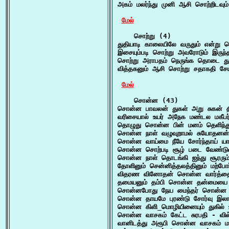
அகம் மலர்ந்து முனி ஆசி சொற்றிடவு
மேல்
    சொற்று (4)

துதியாடி காலையிலே வருதும் என்று ச
இசையும்படி சொற்று அவரோடும் இருந்த
சொற்று அராபதம் நெருங்க தொடை து
வித்தகனும் ஆசி சொற்று சதாகதி சே
மேல்
    சொன்ன (43)

சொன்ன பாவலன் துகள் அறு சுகன் த
வரிசையால் உயர் அநேக மண்டல மகீபர
தொழுது சொன்ன பின் மனம் தெளிந்து
சொன்ன நாள் வழுவுறாமல் சுயோதனன்
சொன்ன வாய்மை நீயே சோர்ந்தாய் ய
சொன்ன சொற்படி சூழ் படை வேண்டுவ
சொன்ன நாள் தொடங்கி ஐந்து சூரரும்
தோளினும் சென்னித்தலத்தினும் மற்ப
விதரண வினோதன் சொன்ன வார்த்தையும
தமையனும் தம்பி சொன்ன தன்மையை உண
சொன்னபோது நேய மைந்தர் சொன்ன ச
சொன்ன தாயமே புரண்டு சோர்வு இலாம
சொன்ன கிளி_மொழியினையும் துகில் 
சொன்ன வாசகம் கேட்ட சுரபதி - வில
வானிடத்து அரூபி சொன்ன வாசகம் ம