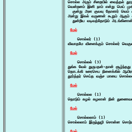
சொல்ல அரும் சிறையில் வைத்தல் தூத
வென்றனம் இனி நாம் என்று மெய் மு
  குன்று அன குவவு தோளார் வெம் க
அன்று இகல் வருணன் கூறும் ஆகும் 
  துன்றிய வடிவத்தோடும் அடங்கினா
மேல்
    சொல்லர் (1)

விவாதமே விளைக்கும் சொல்லர் வெகுள
மேல்
    சொல்லல் (3)

துங்க வேல் துருபதன்-தான் சூழ்ந்தது
தொடக்கி உரைசெய நினைக்கில் ஆயிர
தூர்த்தர் செய்த வஞ்ச மாயை சொல்
மேல்
    சொல்லல (1)

தொடும் கழல் கழலான் நின் துணைவன்
மேல்
    சொல்லலாம் (1)

சொல்லலாம் இருந்துழி சொன்ன சொற்ப
மேல்