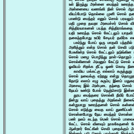
உள் இருந்து அன்னை மைந்தர் உரைத்த
அன்னையை வணங்கி நின் சொல் ஆரண 
வியப்போடு தொல்லை முனி சொல் தல
பாண்டு மைந்தர் எனும் சொல் பரவலும்
மதி முறை தவறா அமைச்சர் சொல் விழ
சித்திரவாகனன் பயந்த சித்திராங்கதை
யதி உரைத்த சொல் கேட்டலும் யாதவி 
தகைந்தபோது உயிர் சேடியர் தவிர்க 
  பகர்ந்து போய் ஒரு மாதவி பந்தரில் ப
அளித்தும் என்ற சொல் தன் செவி படு
பேசுகின்ற சொல் கேட்டலும் நடுங்கின
சொல் மழை பொழிந்து நாள்-தொறும் தன
சொல்லினான் அவனும் கேட்டு சொல் எத
ஓவியம் சிறக்க தீட்டி ஒண் கொடி நிர
  காவிய மக்கட்கு எல்லாம் கருத்துறு
சொல் நவைக்கு ஏற்றது என்று தொழுத
தோடு எலாம் எழு சுரும்பு இனம் மதுக
அசைவு இல் அன்புடை தந்தை சொல் ம
நேயம் உண்டு போல் நெஞ்சொடு இன்ன
  தூய மைந்தரை சொல்லி நீவிர் போய்
நின்று வாய் புதைத்து அறங்கள் நிலைப
கன்றுமாறு உரைத்தனன் சொல் கன்னன
சொல் எடுத்து வைத வாய் துணிப்பன் 
சொன்னபோது நேய மைந்தர் சொன்ன ச
பண் நலம் கடந்த மென் சொல் பாவையை
கேட்ட சொல் வினவும் நாககேதனன் கேட
ஆன்றார் கேட்கின் செவி புதைக்கும்
இன்னல் படு சொல் பாஞ்சாலி இரக்கம