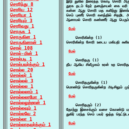
இடு துகில் நிரைத்த கொடி சொரி அருவ
சொரிந்து 8
துரக தடம் தேர் தனஞ்சயன் கை வரி
சொரிய 12
கன்ன ஆறு சொரி மத களிற்று இனங்கள
சொரியா 1
செம் புணீர் சொரி களத்தில் சிதறிட அற
ஆனாமல் சொரி கண்ணீர் ஆறு பெரும்
சொரியும் 3
சொரிவது 1
மேல்
சொருக 1
சொருகின 1
    சொரிகின்ற (1)

சொருகினான் 1
சொரிகின்ற சோரி உடைய மகிபதி சுளிவ
சொல் 108
மேல்
சொல்-மின் 1
சொல்படி 1
    சொரிதரு (1)

சொல்பவர்க்கும் 1
தீய ஆகிய சிலீமுகம் உரன் உற சொரித
சொல்ல 20
மேல்
சொல்லர் 1
சொல்லல் 3
    சொரிதருகின்ற (1)

சொல்லல 1
மொண்டு சொரிதருகின்ற அடிசிலும் முந
சொல்லலாம் 1
மேல்
சொல்லலாமோ 1
சொல்லலுற்றான் 1
    சொரிதரும் (2)

சொல்லவும் 1
தோற்று இசைக்கும் வசை கொண்டு மற்
சொல்லவே 2
துகிர் பரந்த செம் பவர் ஒத்த நெட்டுட
சொல்லா 1
மேல்
சொல்லாதவர்க்கும் 1