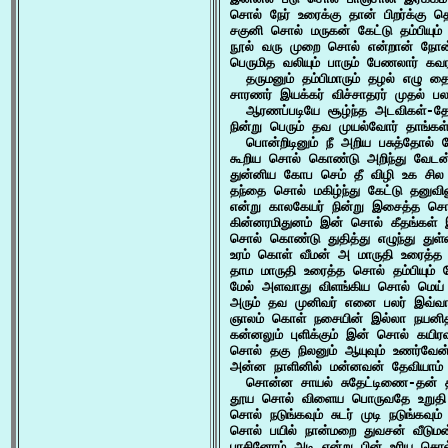
சொல் நேர் உரைக்கு தான் பிறர்க்கு த
சகுனி சொல் மருகன் கேட்டு தம்பியும்
நூல் வரு முறை சொல் என்றான் நோன்
பெருமித வலியும் பாரும் பேணலார் க
  தருமனும் தம்பிமாரும் தழல் எழு த
சாரணர் இயக்கர் விச்சாதரர் முதல் பல
  ஆரணப்படியே சூழ்ந்த அடவிகள்-தோ
நின்று பெரும் தவ முயல்வோர் தாங்
  பொன்றிடினும் நீ அறிய பசுத்தோல் போ
கூறிய சொல் கொண்டு அறிந்து வேடன் ம
துன்னிய கோப செம் தீ விழி உக சி
தந்தை சொல் மகிழ்ந்து கேட்டு தனுவ
என்று காலகேயர் நின்று இசைத்த சொ
கின்னரமிதுனம் இன் சொல் கீதங்கள் 
சொல் கொண்டு துதித்து எழுந்து துள்
உரம் கொள் வீமன் அ மாருதி உரைத்த
தாம மாருதி உரைத்த சொல் தம்பியும் க
மேல் அளவாது விளங்கிய சொல் மெய் 
அரும் தவ முனிவர் எனை பலர் இவ்வாற
ஞாலம் கொள் நசையின் இல்லா நயனித
கன்னலும் புளிக்கும் இன் சொல் கயிரவ
சொல் தகு நிலனும் ஆயுவும் உணர்வேன் 
அன்ன நாளினில் மன்னவன் தேவியாம
  சொன்ன சாயல் சுதேட்டிணை-தன் திர
தூய சொல் விளைய பொருவதே உறுதி
சொல் நடுங்கவும் சுடர் முடி நடுங்கவும
சொல் பயில் நான்மறை துவசன் வீடுமன
பரசினோம் அடி என்று பின் உரிய சொல