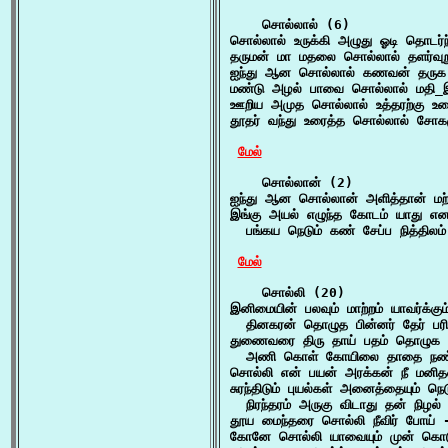
    சொல்லால் (6)

சொல்லால் உருக்கி அழுது ஓடி தொடர்ந்
தருமன் மா மதலை சொல்லால் தளர்வு
ஐந்து ஆன சொல்லால் கணவன் தருக 
மண்டு அழல் பாவை சொல்லால் மதி_இல
ஊறிய அமுத சொல்லால் உத்தரற்கு உர
தூதர் வந்து உரைத்த சொல்லால் சோகமு
மேல்
    சொல்லான் (2)

ஐந்து ஆன சொல்லான் அளித்தான் மற்ற
இங்கு அயல் எழுந்த கோடம் யாது என
  பங்கய நெடும் கண் சேப்ப நித்திலம
மேல்
    சொல்லி (20)

இனிமையின் பலவும் மாற்றம் யாவர்க்கும
  தினகரன் தொழுத பின்னர் தேர் பரி
துணைவரை திரு தாய் பதம் தொழுக 
  அணி கொள் கோயிலை தாதை நண்பன
சொல்லி என் பயன் அரக்கன் நீ மனிதன
சுரந்திடும் புயல்கள் அனைத்தையும் நெ
  நிரந்தரம் அருகு விடாது தன் நிழல
தூய மைந்தரை சொல்லி நீவிர் போய் -
கோனே சொல்லி யாவையும் முன் கொடு