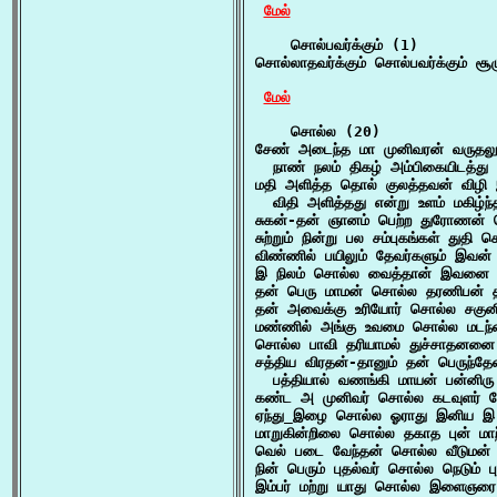
மேல்
    சொல்பவர்க்கும் (1)

சொல்லாதவர்க்கும் சொல்பவர்க்கும் சூழ
மேல்
    சொல்ல (20)

சேண் அடைந்த மா முனிவரன் வருதலு
  நாண் நலம் திகழ் அம்பிகையிடத்த
மதி அளித்த தொல் குலத்தவன் விழி
  விதி அளித்தது என்று உளம் மகிழ்ந
சுகன்-தன் ஞானம் பெற்ற துரோணன் ச
சுற்றும் நின்று பல சம்புகங்கள் துதி
விண்ணில் பயிலும் தேவர்களும் இவன்
இ நிலம் சொல்ல வைத்தான் இவனை வேற
தன் பெரு மாமன் சொல்ல தரணிபன் தம்
தன் அவைக்கு உரியோர் சொல்ல சகுனிய
மண்ணில் அங்கு உவமை சொல்ல மடந்தை
சொல்ல பாவி தரியாமல் துச்சாதனனை 
சத்திய விரதன்-தானும் தன் பெருந்தே
  பத்தியால் வணங்கி மாயன் பன்னிரு 
கண்ட அ முனிவர் சொல்ல கடவுளர் க
ஏந்து_இழை சொல்ல ஓராது இனிய இ கன
மாறுகின்றிலை சொல்ல தகாத புன் மாற்ற
வெல் படை வேந்தன் சொல்ல வீடுமன் ம
நின் பெரும் புதல்வர் சொல்ல நெடும் 
இம்பர் மற்று யாது சொல்ல இளைஞரை