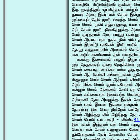
பொன்றியே விடுகின்றினிர் முனிவர் 
இரு குலத்தினும் உற்பவித்தவர் என்றும்
துராசர் அன்பு இலர் என் சொல் இன்
மும்மையும் தெரி முனி உரைத்த சொல் 
செம் சொல் முனி சஞ்சயனுக்கு யாம் 
அம் சொல் முனி புரோகிதனுக்கு அவன
போர் முடித்தான் அமர் பாருது புலம்பு
சொல் அவாவு உரக துவச நின் உரிய 
சொல் இரண்டு புகலேன் இனி சமரில்
ஆவது கருதானாகில் அமைச்சர் சொல் 
மன கடும் கனலினான் தன் மனத்தினா
  எனக்கு இசையாமல் யானும் இரும் ச
முடி நெருக்கவும் முறை நெருக்கினர்
சொல் கையாத வாய்மை வல்ல துருபதன்
சொல் ஆர் கேள்வி கங்கை_மகன் துரோ
விதுரனும் வெம் சொல் ஆற்றான் வில்ல
அறம் மிக்க சொல் குண்டலபோசன் அன
என்னும் சொல் அண்ணல் செவி ஏற நெஞ
சொல் கவ்வையாக நினையற்க கொன்று ச
அச்சாணி ஆன அவனுக்கு இவன் சொல
சொல் பகல் இலான் இளவல் என்றனர் து
தோயும்படி நின் பொர நின்றேன் என்ற
சொல் அழிந்தது வில் அழிந்தது தேர்
சொல் பொலி வய பகழி - வில்லி:
41
நின் மகன் இறந்தால் என் சொல் மறாது
வெய்ய என் சொல் வழுவுறாமை வேண்டு
துரியோதனன் அவர் சொல்லிய சொல் த
சொல் கொண்டு வெறும் கையன் ஆம் அள