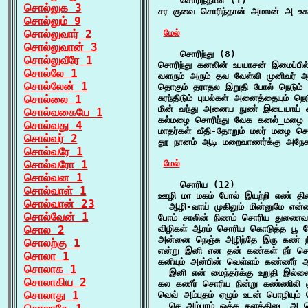
    சொரிந்தான் (1)

சொல்லுக 3
சர குவை சொரிந்தான் அமலன் அ உகத்
சொல்லும் 9
சொல்லுவார் 2
மேல்
சொல்லுவான் 3
    சொரிந்து (8)

சொல்லுவீரே 1
சொரிந்து கனலின் உபயாசன் இமைப்பில
சொல்லே 1
வளரும் அரும் தவ வேள்வி முனிவர் ஆர
சொல்லேன் 1
தொகும் தராதல இறுதி போல் நெடும் ப
சொல்லை 1
சுரந்திடும் புயல்கள் அனைத்தையும் ந
மின் வந்து அனைய நுண் இடையாய் விழ
சொல்வகையே 1
கல்மழை சொரிந்து வேக கனல்_மழை வீச
சொல்வது 4
மாதர்கள் வீதி-தோறும் மலர் மழை சொர
சொல்வர் 2
தூ நானம் ஆடி மறைவாணர்க்கு அநேக வ
சொல்வரே 1
சொல்வரோ 1
மேல்
சொல்வன 1
    சொரிய (12)

சொல்வாள் 1
ஊழி மா மகம் போல் இயற்றி எண் திசை
சொல்வான் 23
  ஆழி-வாய் முகிலும் மின்னுமே என்ன
சொல்வேன் 1
போம் சாலின் நிணம் சொரிய துணைவ
சொல 2
விழிகள் ஆரம் சொரிய கொடுத்த பூ 
அன்னை நெஞ்சு அழிந்தே இரு கண் நீ
சொலற்கு 1
என்று இனி என தன் கண்கள் நீர் சொ
சொலா 1
கனியும் அன்பின் வெள்ளம் கண்ணீர் 
சொலாக 1
  இனி என் மைந்தர்க்கு உறுதி இல்லை
சொலாகிய 2
கல கணீர் சொரிய நின்று கண்ணிலி கு
சொலாது 1
வெவ் அம்புதம் ஏழும் உடன் பொழியும்
  செ அம்பரம் ஒத்த களத்திடை அ செ