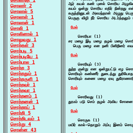
சொலாதே 1
ஆர் கயல் கண் புனல் சொரிய அழுகி
சொலார் 2
கயம் ஒன்று சொரிய எதிர் நின்றது என
சொலால் 5
கருத்தினுடன் அலமந்தான் அழுது பெர
சொலாள் 1
பெருகு விழி நீர் சொரிய அடர்த்தலும்
சொலான் 1
மேல்
சொலி 1
சொலினால் 1
    சொரியா (1)

சொலுவது 1
சர மழை இடி மழை தழல் மழை சொரி
சொற்கள் 3
  பெரு மழை என நனி பிளிறினர் எவரு
சொற்படி 5
மேல்
சொற்படியே 1
சொற்பால 1
    சொரியும் (3)

சொற்ற 3
துற்ற குன்று என ஒன்றுபட்டு எழ சொ
சொற்றதும் 1
சொரியும் கண்ணீர் துடைத்து துரிய
சொற்றருளி 1
சொரியும் கணை மழை ஏவு துரோணாரியன
சொற்றவர் 1
மேல்
சொற்றவா 1
சொற்றனம் 1
    சொரிவது (1)

சொற்றனன் 1
தூமம் படு செம் தழல் அவிய சோனை 
சொற்றாய் 1
மேல்
சொற்றி 5
சொற்றிடவும் 1
    சொருக (1)

சொற்று 4
மயிர் கால்-தொறும் அம்பு இனம் ச
சொன்ன 43