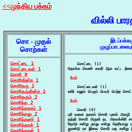
<<முந்திய பக்கம்
வில்லி பா
சொ - முதல்
இடப்பக்க
முழுப்பாடலைய
சொற்கள்
சொட்டை 1
    சொட்டை (1)

சொட்டைகள் 1
தொக்க வெண் கவரி ஆல வட்ட நிரை ச
சொரி 9
மேல்
சொரிகின்ற 1
சொரிதரு 1
    சொட்டைகள் (1)

சொரிதருகின்ற 1
உகிர் எனும் பெரும் பெயர் பெற்ற சொட
சொரிதரும் 2
மேல்
சொரிந்த 2
சொரிந்ததாம் 1
    சொரி (9)

சொரிந்தது 2
புரி வளை தரளம் சொரி புனல் அகழி புரி
சொரிந்தனர் 1
தத்தி சொரி அருவி தட அரவக்கிரி சார
தோடு என்று தாது என்று தெரியாது ம
சொரிந்தாள் 1
தூண்டு மா இவை சொரி மத களிறு இவ
சொரிந்தான் 1