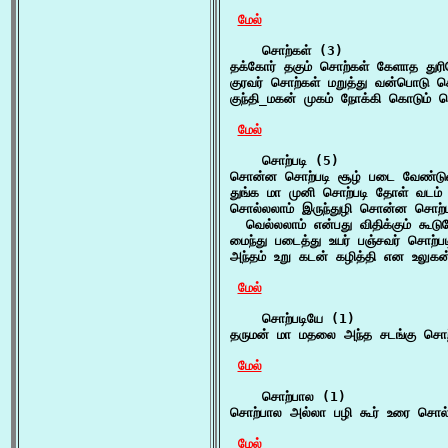
மேல்
    சொற்கள் (3)

தக்கோர் தகும் சொற்கள் கேளாத துர
குரவர் சொற்கள் மறுத்து வன்பொடு 
குந்தி_மகன் முகம் நோக்கி கொடும் 
மேல்
    சொற்படி (5)

சொன்ன சொற்படி சூழ் படை வேண்டுவ
துங்க மா முனி சொற்படி தோள் வடம் ந
சொல்லலாம் இருந்துழி சொன்ன சொற்பட
  வெல்லலாம் என்பது விதிக்கும் கூட
மைந்து படைத்து உயர் பஞ்சவர் சொற்ப
அந்தம் உறு கடன் கழித்தி என உலுகன்
மேல்
    சொற்படியே (1)

தருமன் மா மதலை அந்த சடங்கு சொற்
மேல்
    சொற்பால (1)

சொற்பால அல்லா பழி கூர் உரை சொல்
மேல்