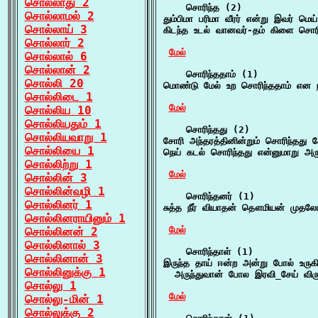
சொல்லாது 2
    சொரிந்த (2)

சொல்லாமல் 2
தும்பிமா பரிமா வீரர் என்று இவர் மெ
சொல்லாய் 3
கிடந்த உடல் வானவர்-தம் கிளை சொரி
சொல்லார் 2
மேல்
சொல்லால் 6
சொல்லான் 2
    சொரிந்ததாம் (1)

சொல்லி 20
மொண்டு மேல் உற சொரிந்ததாம் என நர
சொல்லிடை 1
மேல்
சொல்லிய 10
சொல்லியதும் 1
    சொரிந்தது (2)

சொல்லியவாறு 1
சோரி அந்தரத்தினின்றும் சொரிந்தது
சொல்லியை 1
நெய் கடல் சொரிந்தது என்னுமாறு அருந்
சொல்லிற்று 1
மேல்
சொல்லின் 3
சொல்லின்வழி 1
    சொரிந்தனர் (1)

சொல்லினர் 1
சுத்த நீர் வியாதன் தௌமியன் முதலோர
சொல்லினராயினும் 1
மேல்
சொல்லினன் 2
சொல்லினால் 3
    சொரிந்தாள் (1)

சொல்லினான் 3
இருந்த தாய் ஈன்ற அன்று போல் உருக
சொல்லினுக்கு 1
  அருந்துவான் போல இரவி_சேய் விரு
சொல்லு 1
மேல்
சொல்லு-மின் 1
சொல்லுக்கு 2