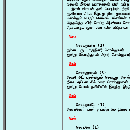
நகுலன் இவை உரைத்ததன் பின் நன்று
  இகல் விசயன்-தன் மொழியும் திறல் 
சூதினால் அரசு இழந்து நின் துணைவ
சொல்லும் பெரும் செம்மல் பல்லங்கள்
அந்தஅந்த வீரர் செய்த ஆண்மை சொ
தொடங்கும் முன் பலர் வில் எடுத்தவர்
மேல்
    சொல்லுவார் (2)

தும்பை சூட கருதினர் சொல்லுவார் - 
துன்று கோபத்துடன் அவர் சொல்லுவார
மேல்
    சொல்லுவான் (3)

சோதி அம் புதல்வனும் தொழுது சொல்
தீயை ஒப்பன சில் உரை சொல்லுவான் 
துன்று பொன் தவிசினில் இருத்த இருந
மேல்
    சொல்லுவீரே (1)

தொக்கோர் யான் நுவன்ற மொழிக்கு எ
மேல்
    சொல்லே (1)
