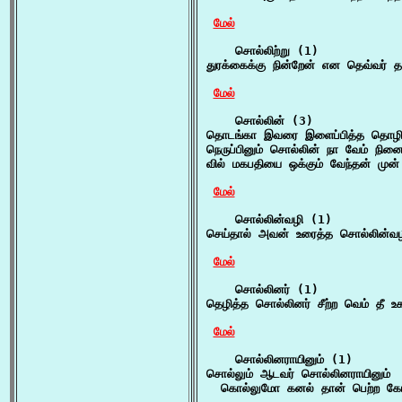
மேல்
    சொல்லிற்று (1)

துரக்கைக்கு நின்றேன் என தெவ்வர் 
மேல்
    சொல்லின் (3)

தொடங்கா இவரை இளைப்பித்த தொழிலை
நெருப்பினும் சொல்லின் நா வேம் நினை
வில் மகபதியை ஒக்கும் வேந்தன் முன்
மேல்
    சொல்லின்வழி (1)

செய்தால் அவன் உரைத்த சொல்லின்வழ
மேல்
    சொல்லினர் (1)

தெழித்த சொல்லினர் சீற்ற வெம் தீ உ
மேல்
    சொல்லினராயினும் (1)

சொல்லும் ஆடவர் சொல்லினராயினும்

  கொல்லுமோ கனல் தான் பெற்ற க