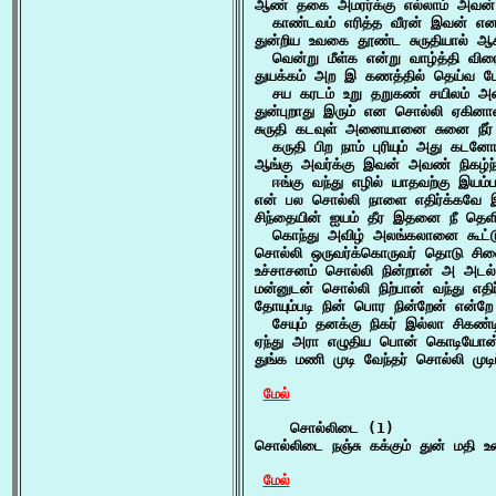
ஆண் தகை அமரர்க்கு எல்லாம் அவன
  காண்டவம் எரித்த வீரன் இவன் என
துன்றிய உவகை தூண்ட சுருதியால் ஆச
  வென்று மீள்க என்று வாழ்த்தி விர
துயக்கம் அற இ கணத்தில் தெய்வ போக
  சய கரடம் உறு தறுகண் சயிலம் அன
துன்புறாது இரும் என சொல்லி ஏகினான
சுருதி கடவுள் அனையானை சுனை நீர் ப
  கருதி பிற நாம் புரியும் அது கடன
ஆங்கு அவர்க்கு இவன் அவண் நிகழ்ந
  ஈங்கு வந்து எழில் யாதவற்கு இயம்ப
என் பல சொல்லி நாளை எதிர்க்கவே இ
சிந்தையின் ஐயம் தீர இதனை நீ தெள
  கொந்து அவிழ் அலங்கலானை கூட்டு
சொல்லி ஒருவர்க்கொருவர் தொடு சிலை
உச்சாசனம் சொல்லி நின்றான் அ அடல
மன்னுடன் சொல்லி நிற்பான் வந்து எத
தோயும்படி நின் பொர நின்றேன் என்ற
  சேயும் தனக்கு நிகர் இல்லா சிகண்ட
ஏந்து அரா எழுதிய பொன் கொடியோன் 
துங்க மணி முடி வேந்தர் சொல்லி முடிப
மேல்
    சொல்லிடை (1)

சொல்லிடை நஞ்சு கக்கும் துன் மதி உ
மேல்