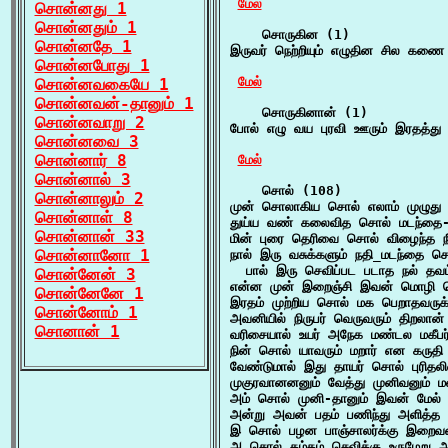
மேல்
சொன்னது 1
சொன்னதும் 1
    சொருகின (1)

சொன்னதே 1
இருவர் நெற்றியும் எழுதின சில கண
சொன்னபோது 1
மேல்
சொன்னவகையே 1
சொன்னவன்-தானும் 1
    சொருகினான் (1)

சொன்னவாறு 2
போல் எழு வய புரவி ஊரும் இரதத்து
சொன்னவை 3
சொன்னார் 8
மேல்
சொன்னால் 3
    சொல் (108)

சொன்னாலும் 2
முன் சொலாகிய சொல் எலாம் முழுது 
சொன்னாள் 8
துய்ய வண் கலைவித சொல் மடந்தை-
சொன்னான் 33
மின் புரை தெரிவை சொல் விழைந்த ந
சொன்னானோ 1
நால் இரு வசுக்களும் நதி_மடந்தை சொ
  பால் இரு செவிப்பட படாத நல் தவம
சொன்னேன் 3
என்ன முன் இறைஞ்சி இவன் மொழி கொ
சொன்னேனே 1
இரதம் முற்றிய சொல் மக பெறாதவருக்க
சொன்னோம் 1
அவனியில் நிருபர் வெருவரும் திறலா
சொனான் 1
வரிசையால் உயர் அநேக மண்டல மகீபர
நின் சொல் யாவரும் மறார் என கருதி ந
வேண்டுமால் இது தாயர் சொல் புரிதல
முகுரவானனனும் வேத்து முனிவனும் ம
அம் சொல் முனி-தானும் இவன் மேல் 
அன்று அவன் பதம் பணிந்து அளித்த
இ சொல் பழன பாஞ்சாலர்க்கு இறைவன் 
அ சொல் தம்தம் செவிக்கு உருமேறு ஆ