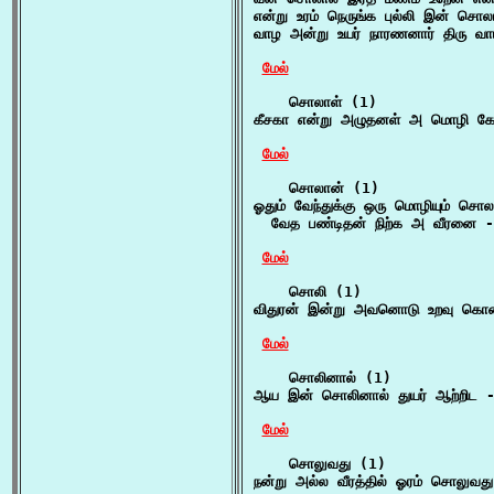
என்று உரம் நெருங்க புல்லி இன் சொ
வாழ அன்று உயர் நாரணனார் திரு வாய
மேல்
    சொலாள் (1)

கீசகா என்று அழுதனள் அ மொழி கேட
மேல்
    சொலான் (1)

ஓதும் வேந்துக்கு ஒரு மொழியும் சொலா
  வேத பண்டிதன் நிற்க அ வீரனை - 
மேல்
    சொலி (1)

விதுரன் இன்று அவனொடு உறவு கொண்
மேல்
    சொலினால் (1)

ஆய இன் சொலினால் துயர் ஆற்றிட - 
மேல்
    சொலுவது (1)

நன்று அல்ல வீரத்தில் ஓரம் சொலுவது