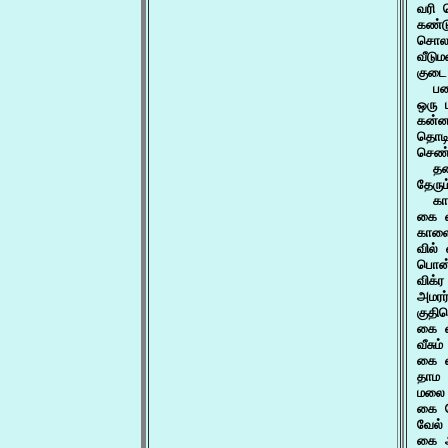
வரி 
கண்ட
சொலற
வீடு
குடை
  பட
ஒரு 
கன்ன
தொடி
செண்
  தண
தேரு
  கா
கை வ
காளை
வில்
பொன்
விக்
அமரர
குதி
கை வ
வீசு
கை வ
தாம 
மலை 
கை ப
வேல்
கை ஆ