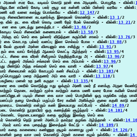
் அமலன் சமர வேட வடிவம் கொடு நரன் கை அடியுண்ட பொழுதே - வில்லி:
ிலுடனே எயினர் கோடி பலர் சூழ வர கன்னி மயில் பின்னர் வரவே - வில்லி:
ணி வரி வளை கலந்து பொங்கவே - வில்லி:
12 147
/2

ரு சிலையினானை கடவுளர்க்கு இறைவன் கொண்டு - வில்லி:
13 1
/2

 வில் தட கை வீரன் கொடி மணி தேர் மேல் கொண்டு - வில்லி:
13 21
/2

ு என கை புடைத்து நகைத்திடா - வில்லி:
13 46
/2

ோடிய வெம் சிலையின் கணையால் - வில்லி:
13 58
/3

ு அங்கு ஏய் செம் கை நல்லார் விடுத்தன சுரும்பின் சாலம் - வில்லி:
13 76
/3

தர் கை கொடாத புல்லர் வனப்பு இலா செல்வம் போல - வில்லி:
13 88
/3

றி வேல் குமரன் அன்ன விசயனும் கை சலித்து - வில்லி:
13 91
/3

ம் கை வாய் சேர்த்தி ஆவலம் கொட்டி ஆர்த்தார் - வில்லி:
13 95
/4

் பட்ட சிலை கை வீரன் சிலீமுகம் தெறித்தபோது அ - வில்லி:
13 96
/2

 பட்ட தனுசர் அங்கம் சங்கரன் செம் கை அம்பால் - வில்லி:
13 96
/3

்தது மீண்டும் அந்த சங்கரன் செம் கை வாளி - வில்லி:
13 97
/4

ார் சிலையான் கடும் கோபமும் கண் சிவப்பும் - வில்லி:
13 103
/4

முப்பொழுதும் மறை அந்தணர் அம் கை வாரி - வில்லி:
13 110
/1

கழியை மனன் உற நனி கருதா - வில்லி:
13 135
/4

ரை கை மலரில் கொடுத்து ஈது ஒக்கும் அணி மலர் நீ எனக்கு அருள வேண்டு
ாற்றும் தொடை காற்றும் மூச்சு காற்றும் கனக மணி வரை போல கவின் கொள
னப்பினுடன் படியும் சினை கை வாச மலர் பொழிலின் ஒரு மருங்கே மத்த மாவி
னப்பும் தழை செவியும் மருப்பும் சேர கவின் அளிக்கும் குலை கதலி காடு கண
ாரைபட கொண்டு என்றும் கண் இமையாது காப்போர் - வில்லி:
14 89
/2

டை கொண்டு நூறாயிரர் ஒரு கணத்தில் சூழ்ந்தார் - வில்லி:
14 101
/4

 கொண்ட தொடையலானும் கதை ஒழிந்து இலங்கு செம் கை

ர் கொண்டு நெடு நாண் அண்டம் தகர்தர தழங்க ஆர்த்தான் - வில்லி:
14 1
ு அவர் வாய் கை புதைத்து இசைத்தல் கேட்டு - வில்லி:
14 109
/1

ார் கதை காளையை கண்ணுற சூழல் காணாது முன் - வில்லி:
14 126
/3

ானின் நறை வாச மலர் கொண்டு அறன் காளை கழல் நல்கியே - வில்லி:
14