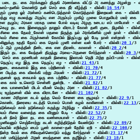
் படை தட கை அரக்கனும் திருகி அணங்கை விட்டு அ கணத்து அழன்று - வி
 உளம்-தனில் கொண்டு தன் செம் கை நீர் வீழ்த்தி - வில்லி:
16 54
/3

்கும் முறை ஓர் அன்னம் கண்டெடுத்தாள் கொடுத்தாள் இறைவன் கை - வில்லி
த்து எழு கமலத்து அரும்பு என அரும்பும் முகிழ் முலை பொதுவியர் மலர் கை

ை தழும்பு அகலா மரகத மலை போல் வடிவு அழகு உடைய எம் மாயோன் - வி
 கெழு தட கை இளைஞரும் தானும் விராடர் கோன் தனி குடை நிழலில் - வில்ல
ய சிலை கை தேவர்_கோன் மதலை நிருத்த நல் அரங்கினில் முன் நாள் - வில்லி
ெம் சிலை கை அருச்சுனன் கோயில் இருப்பது ஓர் பேடி நான் என்றான் - வில்
லினுக்கு உததி தோய் கை தொல் முனி என்ன வன் போர் - வில்லி:
20 1
/3

ம் ஆர் முகத்தின் நீண்ட கை என திரண்ட காலான் - வில்லி:
20 2
/4

 இரும் தட கை வேந்தன் திருந்து அவை-அதனை சேர்ந்தான் - வில்லி:
20 3
/4
ட செம் கை தரணிபன் காதலி நினைவு இலாமல் நெறி அற்ற தம்பி-பால் - வில்ல
நெருப்பு எழ இரு கை நெருப்பு எழ - வில்லி:
21 43
/1

ுடை கைகளால் இரு கை பற்றினான் - வில்லி:
21 70
/4

ை பிடித்த கை விலக்கி மற்று அவன் - வில்லி:
21 72
/1

்தனன் ஒரு கையால் ஒரு கை பற்றியே - வில்லி:
21 77
/4

 கை கால் உடலொடு சென்னி துன்றிட - வில்லி:
21 82
/1

 கை யானையின் மிடல் வீமன் வெற்பு அன - வில்லி:
21 82
/3

வு உழந்தனன் வில் கை விராடனே - வில்லி:
21 102
/4

காண அரிதான கடல் ஒத்த வெம் சேனை கை சூழவும் - வில்லி:
22 9
/1

ொண்ட நிரையை கடத்தி பொலம் பொன் கழல் காலினான் - வில்லி:
22 13
/2
ுங்கவும் கால் நடுங்கவும் கருத்து அழிந்து - வில்லி:
22 35
/1

வெம் சிலை வளைத்த கை வீரனும் பேடி - வில்லி:
22 52
/2

ுடன் நிகர் இலா தட கை வண்மையான் - வில்லி:
22 75
/2

ுனிவனும் செஞ்சோற்று கடன் கழித்திடுதல் வேண்டும் - வில்லி:
22 89
/2

ெயில் எறிக்கும் பைம் பூண் காளை-தன் தேரில் ஏறி - வில்லி:
22 108
/2

நின்ற வேல் கை சிவேதன்னொடும் வந்து சேர்ந்தான் - வில்லி:
23 17
/4

ான் மகிழ்ந்தான் அறன் மைந்தனை கை தழீஇயும் - வில்லி:
23 18
/1
