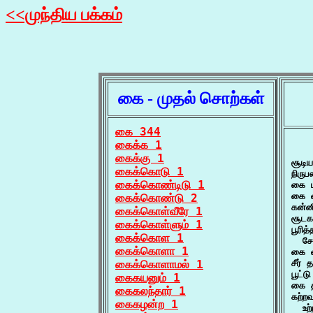
<<முந்திய பக்கம்
கை - முதல் சொற்கள்
கை 344
கைக்க 1
    
கைக்கு 1
சூடி
கைக்கொடு 1
நிரு
கைக்கொண்டிடு 1
கை ம
கை வ
கைக்கொண்டு 2
கன்ன
கைக்கொள்வீரே 1
சூடக
கைக்கொள்ளும் 1
பூரி
கைக்கொள 1
  சோ
கைக்கொளா 1
கை வ
கைக்கொளாமல் 1
சீர்
பூட்ட
கைகயனும் 1
கை த
கைகலந்தார் 1
கற்ற
கைகழன்ற 1
  உற்