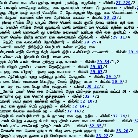
வெம் சிலை கை விசயனுக்கு மாறாய் முனிந்து வருகின்ற - வில்லி:
27 229
/2

ு யாவரும் கைதொழ கவித்த கை குடையுடன் கங்கை நீர் நுரையை - வில்லி:
்கு அரும் புகழ் சுரபதி கொடுப்ப அ தோன்றலும் தொழுது கை கொண்டான் - 
மன் கிருபன் கன்னன் வில் கை ஆசிரியன் வையம் - வில்லி:
28 22
/1

 நிலவு எறிக்க இரு புறமும் அசை பொன் கவரி குளிர் நிலவு எறிக்க எறி கை

ை வெயில் எறிக்க அணி முடியுடன் மணி பணிகள் பல வெயில் எறிக்க உடனே -
பகலில் யான் மலைவன் மு பகலிலே மலைவன் உபநிடத வில் கை முனியும் - வில
னை வெல்ல நின்ற காளை கை கணையால் வீழ்வேன் - வில்லி:
29 11
/4

 நெடும் கை வலவனின் தோன்றினார் - வில்லி:
29 25
/4

டினால் வசுகிரி திரித்திடு செழியன் என்ன எடுத்த கை

்டினால் எதிர் சென்று தேர் அணி திரிய வன்பொடு சாடினான் - வில்லி:
29 4
ம் விசை கூர் இவுளியும் செறி பனை கை

ரும் அயில் வாள் சிலை தரித்து வரு காலாள் - வில்லி:
29 54
/1,2

ரி விலும் துணிபட கணை தொடுத்தான் - வில்லி:
29 61
/4

 ஒரு கை விழவும் மற்றை ஒரு கையால் - வில்லி:
29 67
/3

 கை ஆசிரியனும் உற்று எதிர்ந்து தம்மில் வெகுளவே - வில்லி:
30 9
/2

 கை வெம் சராசனம் பொழிந்த கோல் இழிந்த வான் - வில்லி:
30 9
/3

ர மா மத தட கை வேழ வீரர் தம்முடன் - வில்லி:
30 12
/2

்_கோன் மகன் செம் கை அம்பினால் அற்ற வீரர்-தம் தலைகள் கவ்வி அ - வில
கொண்டு ஒரு கை கொடு குத்துதலால் - வில்லி:
32 7
/2

ாலதி மெய் தலை கால்கள் கரந்து - வில்லி:
32 10
/3

ம் தம கை முதல் மெய் முழுதும் - வில்லி:
32 14
/1

ாரண வேலை கலக்கம் உற - வில்லி:
32 16
/2

தெரியல் வலம்புரியோன் தடம் தாமரை கை தனு தறிய - வில்லி:
32 24
/1

கால் பெற்று வருவது போல் வரு திண் பனை கை மா மிசையான் - வில்லி:
3
ோய் முட்டி கையொடு தம்தம் கால் வீசி - வில்லி:
32 35
/2

 கொண்டவை அவை-தம்முடன் விழு கை குலம் ஒருசார் - வில்லி:
33 20
/2

யுதம் முழுகும் துளை வழி செம்புனல் கால - வில்லி:
33 22
/2
