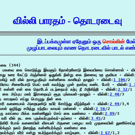
வில்லி பாரதம் - தொடரடைவு
இடப்பக்கமுள்ள ஏதேனும் ஒரு
சொல்லின்
மேல
முழுப்பாடலையும் காண தொடரடைவில் பாடல் எண் 
கை (344)

ய மகவை கை கொடுத்து இவளும் தோன்றலோடு இவையிவை சொன்னாள் - வில
பனது உரை கேட்டு அஞ்சினள் ஒதுங்கி நின்று கை நினைவு உற குவியா - வில்லி
கிழ் வரி வில் தாசபூபதியும் கன்னிகை காளியும் தானும் - வில்லி:
1 106
/2

ிராய சிலையோடு மெய் வலி கவர்ந்து முன் தளர்வு கண்ட போர் - வில்லி:
1 
ி கன்னி என் கை தொடேல் மடந்தையர் கற்பு நீ அறிகிற்றி - வில்லி:
2 32
/1

 கை அம்புய மலர் இராதையும் சூத புங்கவன்-தானும் - வில்லி:
2 40
/3

த்த காமநலம் எய்து பொழுது நின் கை

ரி கணையால் அறையுண்டு உயிர் சோர்ந்து வீழ்ந்தேன் - வில்லி:
2 49
/3,4

ாள் ஒழிந்து சமித்து ஏந்திய காவல் மன்னன் - வில்லி:
2 56
/2

 தரு வாய்மை மிக்க கண்ணினும் செம் கை வண்மை - வில்லி:
2 89
/3

ு வரி வில் தட கை புதல்வர்புதல்வர்-தம்மை - வில்லி:
3 45
/2

ிகிரி போல் கணையின் விசயன் அதனை பழைய கார் முதலையின் துணிசெய்தா
வர்க்கும் நலம் நிறைந்த கன்னியர்க்கும் வண்மை கை

றவர்க்கும் வீரர் என்று உயர்ந்தவர்க்கும் வாழ்வுடை - வில்லி:
3 67
/1,2
