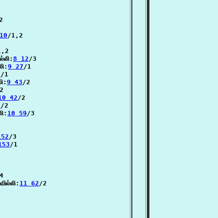
2

10
/1,2

,2

்லி:
8 12
/3

லி:
9 27
/1

8
/1

லி:
9 43
/2

2

10 42
/2

9
/2

லி:
10 59
/3

152
/3

153
/1

4

ில்லி:
11 62
/2
