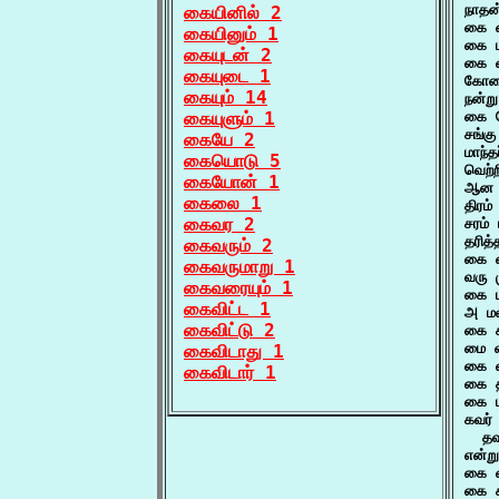
நாதன
கையினில் 2
கை வ
கையினும் 1
கை ம
கையுடன் 2
கை வ
கையுடை 1
கோதை
கையும் 14
நன்ற
கையுளும் 1
கை க
சங்க
கையே 2
மாந்
கையொடு 5
வெற்
கையோன் 1
ஆன த
கைலை 1
திரம
கைவர 2
சரம்
தரித
கைவரும் 2
கை வ
கைவருமாறு 1
வரு 
கைவரையும் 1
கை ப
கைவிட்ட 1
அ மல
கைவிட்டு 2
கை க
மை வ
கைவிடாது 1
கை வ
கைவிடார் 1
கை த
கை ப
கவர்
  தவ
என்ற
கை வ
கை க