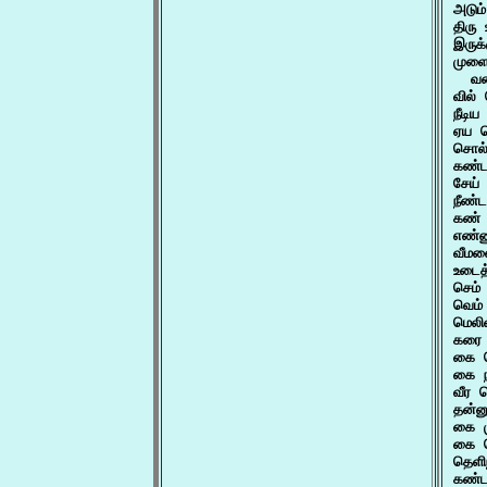
அடும
திரு
இருக
முளை
  வள
வில்
நீடி
ஏய வ
சொல்
கண்ட
சேய்
நீண்
கண் 
எண்ண
வீமன
உடைத
செம்
வெம்
மெலி
கரை 
கை க
கை நட
வீர 
தன்ன
கை ம
கை வ
தெளி
கண்ட