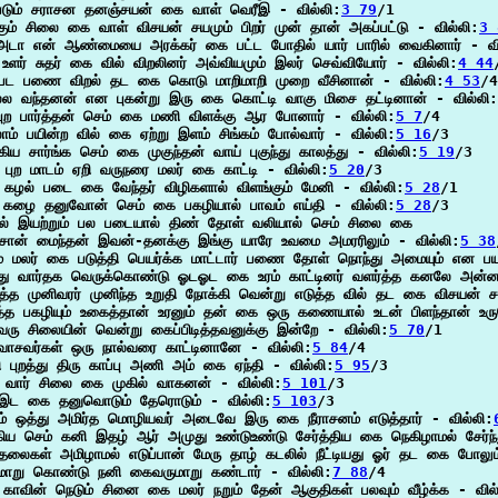
டும் சராசன தனஞ்சயன் கை வாள் வெரீஇ - வில்லி:
3 79
/1

கும் சிலை கை வாள் விசயன் சயமும் பிறர் முன் தான் அகப்பட்டு - வில்லி:
3 
 அடா என் ஆண்மையை அரக்கர் கை பட்ட போதில் யார் பாரில் வைகினார் - வி
 உளர் சுதர் கை வில் விறலினர் அவ்வியமும் இலர் செவ்வியோர் - வில்லி:
4 44
பட பணை விறல் தட கை கொடு மாறிமாறி முறை வீசினான் - வில்லி:
4 53
/4

ல வந்தனன் என புகன்று இரு கை கொட்டி வாகு மிசை தட்டினான் - வில்லி:
ுற பார்த்தன் செம் கை மணி விளக்கு ஆர போனார் - வில்லி:
5 7
/4

ாம் பயின்ற வில் கை ஏற்று இளம் சிங்கம் போல்வார் - வில்லி:
5 16
/3

கிய சார்ங்க செம் கை முகுந்தன் வாய் புகுந்து காலத்து - வில்லி:
5 19
/3

புற மாடம் ஏறி வருநரை மலர் கை காட்டி - வில்லி:
5 20
/3

 கழல் படை கை வேந்தர் விழிகளால் விளங்கும் மேனி - வில்லி:
5 28
/1

 கழை தனுவோன் செம் கை பகழியால் பாவம் எய்தி - வில்லி:
5 28
/3

ல் இயற்றும் பல படையால் திண் தோள் வலியால் செம் சிலை கை

ான் மைந்தன் இவன்-தனக்கு இங்கு யாரே உவமை அமரரிலும் - வில்லி:
5 38
ம் மலர் கை படுத்தி பெயர்க்க மாட்டார் பணை தோள் நொந்து அமையும் என பயந்
்து வார்தக வெருக்கொண்டு ஓடஓட கை உரம் காட்டினர் வளர்த்த கனலே அன்னா
த்த முனிவரர் முனிந்த உறுதி நோக்கி வென்று எடுத்த வில் தட கை விசயன் சற
்த பகழியும் உகைத்தான் உரனும் தன் கை ஒரு கணையால் உடன் பிளந்தான் உரும
ரு சிலையின் வென்று கைப்பிடித்தவனுக்கு இன்றே - வில்லி:
5 70
/1

ாசவர்கள் ஒரு நால்வரை காட்டினானே - வில்லி:
5 84
/4

ி புறத்து திரு காப்பு அணி அம் கை ஏந்தி - வில்லி:
5 95
/3

த வார் சிலை கை முகில் வாகனன் - வில்லி:
5 101
/3

இட கை தனுவொடும் தேரொடும் - வில்லி:
5 103
/3

் ஒத்து அமிர்த மொழியவர் அடைவே இரு கை நீராசனம் எடுத்தார் - வில்லி:
கிய செம் கனி இதழ் ஆர் அமுது உண்டுஉண்டு சேர்த்திய கை நெகிழாமல் சேர்ந்து
தலைகள் அமிழாமல் எடுப்பான் மேரு தாழ் கடலில் நீட்டியது ஓர் தட கை போலும
ாறு கொண்டு நனி கைவருமாறு கண்டார் - வில்லி:
7 88
/4

 காவின் நெடும் சினை கை மலர் நறும் தேன் ஆகுதிகள் பலவும் வீழ்க்க - வில