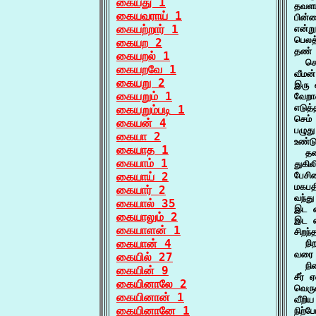
கையது 1
தவளம
கையவராய் 1
பின்
கையற்றார் 1
என்ற
பெலத்
கையற 2
தண் 
கையறல் 1
  செ
கையறவே 1
வீமன
கையறு 2
இரு 
கையறும் 1
வேறா
எடுத
கையறும்படி 1
செம்
கையன் 4
பழுத
கையா 2
உண்ட
கையாத 1
  தண
கையாம் 1
துகி
கையாய் 2
பேசி
மகபத
கையார் 2
வந்த
கையால் 35
இட க
கையாலும் 2
இட க
கையாளன் 1
சிறந
கையான் 4
  நி
வரை 
கையில் 27
  நி
கையின் 9
சீர்
கையினாலே 2
வெரு
கையினான் 1
வீறி
கையினானே 1
நிற்