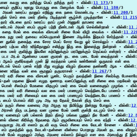
ான கவறு கை தரித்து மெய் தரித்த தார் - வில்லி:
11 173
/3

னையும் குறிப்பு உறாது பொருது கை பிழைக்க மேல் - வில்லி:
11 180
/3

ு அவன் உரைப்ப தானும் எறிந்து கை நகை கொண்டாடி - வில்லி:
11 208
/1

தில் செம் கை மலர் தீண்டி பிடித்தான் சூழ்ச்சி முடித்தானே - வில்லி:
11 21
தார் விடலை தாய் உரைப்ப தாய் முன் அணுகி தாமரை கை

ண்டால் அவள் பைம் குழல் பற்றி தீண்டான் ஆகி செல்கின்றான் - வில்லி:
11 
் கதை மேல் கை வைக்க விசயன் சிலை மேல் விழி வைக்க - வில்லி:
11 22
கை நறு மலர் தகைய எம்பெருமான் இணை அடிக்கே இதயம் சேர்த்தாள் - வில்
ன துகில் தகைந்த கை சோர மெய் சோர வேறு ஓர் சொல்லும் - வில்லி:
11 
்தனர் பற்பல வீரர் உரிந்தோனும் சலித்து இரு கை இளைத்து நின்றான் - வில்லி:
 கை மலர் குவித்து இவளே கற்பினுக்கும் மரபினுக்கும் தெய்வம் என்றார் - வில்ல
ு படா அடல் ஆண்மை பவன குமரன் தட கை படை மேல் வைத்தான் - வில்லி
ு ஆகம் குளிர்வதன் முன் இ கரத்தால் புனல் உண்ணேன் ஒருகால் என் கை

்டால் வெம் புனல் எற்றி மீது எழுந்து விழும் திவலை தண்ணீர் ஆக - வில்லி:
லினை உரிந்த வன் கை சூரனும் தருமராசன் - வில்லி:
11 267
/3

னார் வரி சிலை கை விசயன் பூண்ட பெரும் தவத்தின் நிலை சிலர்க்கு பேசலாம
ி-தன் மதலை இவன் எழுத ஒணாத வனப்பினுக்கு வரி சிலை கை மதவேள் ஒவ்
ு பொன் சிலம்பும் மேகலை விதமும் மலர் கை வெள் வளைகளும் முழங்க - வில்
ை மலர் வரி சிலையும் வல கை மலர் பாணமும் வெந்நிடையே பாணம் - வில்ல
ை மலர் வரி சிலையும் வல கை மலர் பாணமும் வெந்நிடையே பாணம் - வில்ல
்த பைம் பொலம் கிரி முடி அடி உற தேவர்_கோன் திரு செம் கை

றம் தரும் சிலை வளைவு அற அழகு உற நிமிர்ந்து நின்றது போலும் - வில்லி:
12
அரசன் திரு மடந்தை வன முலை மேல் மணி குன்றி வடமும் செம் கை

ரை வளையும் புலி பல்லால் நிறம் திகழ் மங்கல பூணும் நீல மேனி - வில்லி:
12 
 ஏனல் விளை கிரிக்கு தேவதை ஆம் குழவியையும் செம் கை ஏந்தி - வில்லி:
12
வருமாறு அடவி எலாம் தடவி வரு வெம் சிலை கை வேடன் சேனை - வில்லி:
ய எம் குலத்தில் ஒரு வேடன்-தன்னை வின்மை பொறாது அவன் தட கை விரலும
போன் மேல் எழுதலும் அங்கு அவரை எல்லாம் நில்லும் என கை அமைத்து நீ இன்