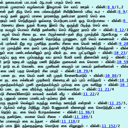
மல் நகையாமல் பாடாமல் ஆடாமல் பாதம் செம் கை

ராமல் முகராகம் வழங்காமல் இகழாமல் செ வாய் ஊறல் - வில்லி:
8 6
/1,2

ுனன் தன் திரு செம் கை பங்கயத்தின் சிவிறியினால் பரிவு கூர - வில்லி:
8 9
/
கமழ் தண் துழாய் மாலை நாரணற்கு நண்பான நரனார் செம் கை

ையும் மலர் செந்திருவும் ஒவ்வாத பொற்புடையாள் ஒரு பொற்பாவை - வில்லி:
8 
 அனைய திலக நுதல் பேதை இளம் பிடி ஒருத்தி பிடித்த செம் கை

ை கமழும் பொலம் சிவிறி நண்ணிய செம் சிந்தூர நாரம் வீச - வில்லி:
8 12
/1
கழல் வெம் சிலை தட கை அருச்சுனன்-தன் திரு முகத்தில் ஆனபோது - வில
தி வார் சிலை கை பற்குனன் தொடுத்த முரணுடை மூரி வெம் கணைகள் - வில்
ர் புரங்கள் நீறு எழ முனிந்த தமனிய சிலை கை வெள் ஊர்தி - வில்லி:
9 2
மா முகத்தில் கை தலம் புடைத்தான் விழிகள் ஆயிரங்களும் சிவந்தான் - வில்
னும் சமர மண்டலங்களினும் தாழ் விரல் தட கை முட்டியினும் - வில்லி:
10 23
/
 மருப்பு ஒரு கை மும்மதத்து வய நாகம் மேவி வளர் திசையின் வாழ் - வில்லி:
ி நாடு உறவுடன் புகுந்து மணி நித்தில குவைகள் கை கொளா - வில்லி:
10 5
ி நாடு கடல் கொண்ட கை முனிவன் வைகும் மா மலயம் நண்ணினான் - வில்
 கை மலர் பதற சென்றார் சில மாதர் - வில்லி:
10 79
/4

் பனை தட கை வெம் கண் கரி முதல் சேனையோடும் - வில்லி:
10 88
/3

ன தட கை சல்லியன் முதலோர் கிளையுடன் தம் புரம் சார்ந்தார் - வில்லி:
10 
குலத்தவர்க்கும் முனி குலத்தவர்க்கும் மும்மத கை முக களிற்று - வில்லி:
10 
ம் படை தட கை வீரர்க்கு உத்தரம் சொல்லலாமோ - வில்லி:
11 21
/4

டு சிலையினோடும் காவலர் கலங்கி வீழ - வில்லி:
11 22
/2

ரு பனுவல் மாலை பாண்டவர்-தம்மை நின் கை

மரு சூதால் வெல்லும் கருத்து எனக்கு உரைத்தி என்றான் - வில்லி:
11 25
/3,
ம் ஆக்கம் என்று அறிந்து அறம் பேணுவான் வினைஞர் கை கொடுத்திட்டான் - வ
 நெடும் தட கை வெம் போதகங்களை - வில்லி:
11 96
/1

ரு தண்டுடை காளை வெம் சிலை - வில்லி:
11 109
/1

சில பாகையும் கை கடந்தன - வில்லி:
11 118
/2

ம் மாசு இல் தந்தைதந்தை கொடுமர கை விதுரனும் - வில்லி:
11 152
/2
