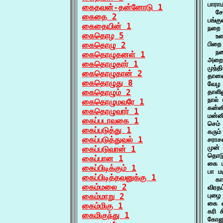
பாரா
கைதவன்-தன்னோடு 1
  சே
கைதை 2
பங்க
கைதையின் 1
நறை 
கைதொழ 5
  உற
கைதொழு 2
பிறை
  நற
கைதொழுதனள் 1
அறை 
கைதொழுதார் 1
முந்
கைதொழுதான் 2
தானவ
கைதொழுது 8
வேழ 
கைதொழும் 2
தாளி
நால்
கைதொழுமவரே 1
கன்ன
கைதொழுவார் 1
மன்ன
கைப்படாவகை 1
செம்
கைப்படுத்து 1
கரும
கைப்படுத்துவல் 1
சராச
முன் 
கைப்படுவான் 1
தொடு
கைப்பான 1
கை ப
கைப்பிடிக்கும் 1
பா ம
கைப்பிடித்தவனுக்கு 1
  கா
கைம்மலை 2
விரத
கைம்மாறு 2
புழை
கை வ
கைம்மிகு 1
கரி 
கைமிகுந்து 1
கோனு