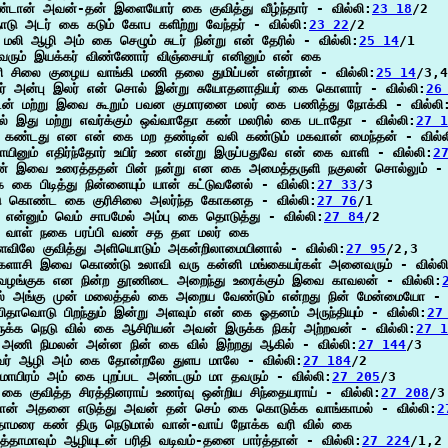
டான் அவன்-தன் இளையோர் கை குவித்து வீழ்ந்தார் - வில்லி:
23 18
/2

ோடு அடர் கை கடும் கோப களிற்று வேந்தர் - வில்லி:
23 22
/2

 மலி ஆழி அம் கை செழும் சுடர் நின்று என் தேரில் - வில்லி:
25 14
/1

வரும் இயக்கர் விண்ணோர் விஞ்சையர் எனினும் என் கை

ி சிலை குழைய வாங்கி மணி தலை துமிப்பன் என்றான் - வில்லி:
25 14
/3,4

சர் அன்பு இலர் என் சொல் இன்று சுயோதனாதியர் கை கொளார் - வில்லி:
26
ுடன் மற்று இவை கூறும் பவன குமாரனை மலர் கை பணித்து நோக்கி - வில்லி
ில் இது மற்று எவர்க்கும் ஒவ்வாதோ கண் மலரில் கை படாதோ - வில்லி:
27 1
கண்டது என என் கை மற தண்டின் வலி கண்டும் மகவான் மைந்தன் - வில்ல
ாயினும் எதிர்ந்தோர் உயிர் உண என்று இருப்பதுவே என் கை வாளி - வில்லி:
2
ன் இவை உரைத்ததன் பின் நன்று என கை அமைத்தருளி நகுலன் சொல்லும் - 
க கை பிடித்து நின்னையும் யான் கட்டுவனேல் - வில்லி:
27 33
/3

 கொண்ட கை குரிசிலை அலர்ந்த கோகனத - வில்லி:
27 76
/1

தி என்னும் வெம் சாபமேல் அம்பு கை தொடுத்து - வில்லி:
27 84
/2

வாள் நகை பரப்பி வண் சத தள மலர் கை

விலே குவித்து அளியொடும் அகன்றிலாமையினால் - வில்லி:
27 95
/2,3

ளாசி இவை கொண்டு உலாவி வரு கன்னி மங்கையர்கள் அனைவரும் - வில்ல
ழங்குக என நின்ற தூணிடை அறைந்து உரைக்கும் இவை காவலன் - வில்லி:
ல் அங்கு முன் மலைத்தல் கை அறைய வேண்டும் என்றது நின் மேன்மையோ - வ
பிதாவொடு பிறந்தும் இன்று அளவும் என் கை ஓதனம் அருந்தியும் - வில்லி:
27
ருக்க நெடு வில் கை ஆசிரியன் அவன் இருக்க நிகர் அற்றவன் - வில்லி:
27 1
று அணி நிமலன் அன்ன நின் கை வில் இற்றது ஆகில் - வில்லி:
27 144
/3

வர் ஆழி அம் கை தோன்றலே துளப மாலே - வில்லி:
27 184
/2

மாயிரம் அம் கை புறப்பட அண்டரும் மா தவரும் - வில்லி:
27 205
/3

 கை குவித்த சிரத்தினராய் உணர்வு ஒன்றிய சிந்தையராய் - வில்லி:
27 208
/3

ன் அதனை எடுத்து அவன் தன் செம் கை கொடுக்க வாங்காமல் - வில்லி:
2
தாமரை கண் திரு நெடுமால் வான்-வாய் நோக்க வரி வில் கை

ித்தாமாவும் ஆழியுடன் பரிதி வடிவம்-தனை பார்த்தான் - வில்லி:
27 224
/1,2
