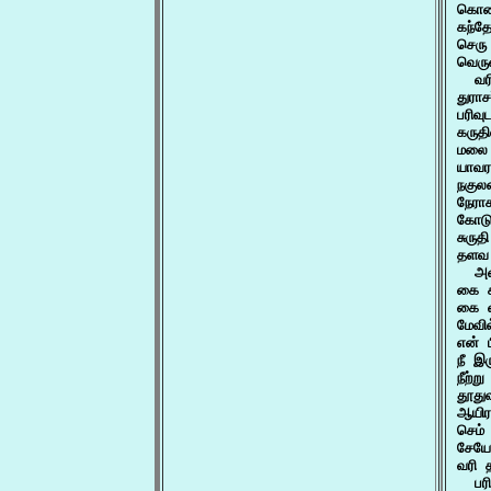
கொண்
கந்த
செரு
வெரு
  வர
துரா
பரிவ
கருத
மலை 
யாவர
நகுல
நேரா
கோடு
சுரு
தளவ 
  அள
கை க
கை வ
மேவி
என் 
நீ இ
நீற்
தூது
ஆயிர
செம்
சேயோ
வரி 
  பர