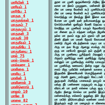
மாரியின் 1
தூள மா முனி ஒருவனோடு அறிவு இல
வாள மா நிலம் முழுதுடை மன்னன் இல
மாரியும் 1
மீள மா மறை வேள்வி கூர் முனியொடும
மாரியே 1
மீள மா மறை வேள்வி கூர் முனியொடும
மாருத 4
கொடுத்து மா நிலத்து இன் இசை வளர்
மாருதங்கள் 1
போன மா முனி தன் தபோவனத்து ஒரு 
மாருதம் 7
செம்பொனின் ஒளிரும் மேனி தெய்வ ம
செறிந்த மா முனிவர் யாரும் தேவரோடு
மாருதமும் 1
மா சினை தடம் சந்தன மகீருக நிழலில
மாருதன் 3
நல்ல மா தவம் ஏது தம் குலம் புரி ந
மாருதி 30
திண் திறல் மா மகன் தேவர் கோமகன்
மாருதியும் 1
மண்டு அழல் விடத்தினால் மடிய மா மர
மாருதியே 1
அரு மா தவ பேறு ஆனது எமக்கு அம்ம
குரு மா மரபோர் ஐவரும் தம் குஞ்சி
மாருதியை 1
அரு மா முனியை பூசித்தார் அவனும்
மால் 75
அதரம் குளிர்ந்து கண் குளிர்ந்து ஆங
மால்-கொல் 1
என்னும் மா முனிவற்கு என்றே யாவரும
மால்வரை 1
மா முனிக்கு உணவாய் நின்ற மதுர 
மாலிகை 1
சலம் மிகு புவியில் என்றனன் வாகை 
மாலிய 1
இருவரில் இளையோன் மொழிந்தனன் தன
மறு அணி துளப_மார்பனும் கேட்டான்
மாலின் 1
துருபதன் அளித்த பாவையும் தாமும் ச
மாலினால் 3
மல்கு நீர் பண்ணை மருதமும் கடந்து வ
மாலினொடு 1
விராடன் மா நகரி எல்லை புக்கு ஒரு
மாலும் 10
ஆதிப நினது செல்வ மா நகரில் இருப்
மாலே 8
மன்னவர்க்கு எல்லாம் ஒதுங்கு நீள் 
மா மயில் திரௌபதியும் வண்ண மகள்
மாலை 82
இருக்கும் வழி மா மழையும் எ விளைவு
மாலை-தனை 2