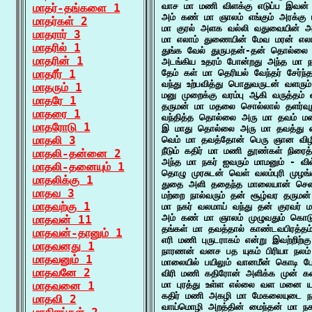
வாச மா மணி விளக்கு எடுப்ப இவன் வ
மாதர்-தங்களை 1
அம் கண் மா ஞாலம் எங்கும் அரக்கு ம
மாதர்கள் 2
மா குரல் அளக வல்லி வதுவையின் 
மாதரார் 3
மா எலாம் துணையின் மேவ மரன் எலாம்
மாதரில் 1
துங்க வேல் துருபதன்-தன் தொல்லை மா
மாதரின் 1
அடங்கிய உதரம் போன்றது அந்த மா ந
மாதரீர் 1
தேம் கள் மா தெரியல் வேந்தர் சேர்ந
வந்து உற்பவித்து பொதுவருடன் வளரு
மாதரும் 1
மனு முறைக்கு வரம்பு ஆகி வருத்தம் 
மாதரே 1
தருமன் மா மதலை சொல்லால் தளர்வு
மாதரை 1
வந்தித்த தொல்லை அரு மா தவம் மன்
மாதரோடு 1
இ மாது தொல்லை அரு மா தவத்து எ
மாதலி 3
வெம் மா தவத்தோன் பெரு ஞான விழியு
நீடும் கதிர் மா மணி தூண்கள் நிரைத்
மாதலி-தன்னை 2
அந்த மா நகர் ஐவரும் மாமனும் - வில
மாதலி-தனையும் 1
தொழு முரசுடன் வெள் வலம்புரி முழங்
மாதலிக்கு 1
துதை அளி ததைந்த மாலையான் சென்ன
மாதவ 3
மற்றை நால்வரும் தன் சூழ்வர தருமன்
மாதவற்கு 1
மா நகர் வலமாய் வந்து தன் குரவர் 
அம் கண் மா ஞாலம் முழுவதும் கொடுத்
மாதவன் 11
தங்கள் மா தவத்தால் காண்டவபிரத்தம
மாதவன்-தானும் 1
எரி மணி புருடராகம் என்று இவற்றிற்
மாதவனது 1
நாரணன் வனச பத யுகம் பிரியா நலம் 
மாதவனும் 1
மாலையில் பயிலும் வானமீன் கொடி போல
மாதவனே 2
விரி மணி கதிரோன் அளிக்க முன் களி
மாதவனை 1
மா புரத்து உள்ள எல்லை வள மனை யாவ
கதிர் மணி அகழி மா மேகலையுடை நக
மாதவி 2
வாய்மொழி அறத்தின் மைந்தன் மா நகர