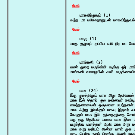
மேல்
    மாகவிந்துவும் (1)

அந்த மா மகோதரனுடன் மாகவிந்துவும்
மேல்
    மாகு (1)

மாகு சூழவும் தப்பிய வரி நிற மா போ
மேல்
    மாங்கனி (2)

வண் துறை மருங்கின் ஆங்கு ஓர் மாங
மாங்கனி வாழையின் கனி வருக்கையின
மேல்
    மாசு (24)

இரு குலத்தினும் மாசு அறு தேசினால்
மாசு இல் தொல் குல மன்னவர் ஈண்டின
மைந்தனானவன் ஒருவனை பயந்தனள் 
மாசு அற்று இலங்கும் மகவு இருவர்-வயி
கோனும் மாசு இல் தந்தைதந்தை கொடு
மரு தகு தெரியல் மாலை மாசு இலா மன
வருந்திய மனத்தன் ஆகி மாசு அறு மர
மாசு அறு மதியம் அன்ன வாள் முக ம
வாடி பெரிது உளம் நொந்து அணி மாசு 