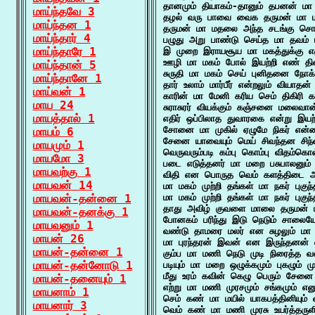
தானமும் தியாகம்-தானும் தபனன் ம
மாய்ந்தவே 3
தழல் வரு பாவை வைக தருமன் மா 
மாய்ந்தன 1
தருமன் மா மதலை அந்த சடங்கு சொற்
மாய்ந்தார் 4
பழுது அறு பாண்டு செய்த மா தவம் ப
மாய்ந்தாரே 1
இ முறை இராயசூய மா மகத்துக்கு 
ஊழி மா மகம் போல் இயற்றி எண் திச
மாய்ந்தான் 5
சுருதி மா மகம் செய் புனிதனை நோக்
மாய்ந்தானே 1
தார் உலாம் மார்பீர் என்றலும் வியா
மாய்வன் 1
காரின் மா மேனி கரிய செம் திகிரி 
மாய 24
சுராசுரர் வியக்கும் கஞ்சனை மலைவான
மாயத்தால் 1
எதிர் ஒப்பிலாத துவாரகை என்று இயற்
சோனை மா முகில் ஏழுமே நிகர் என்ன
மாயம் 6
சேனை யாவையும் மெய் சிவந்தன சிந்
மாயமும் 1
வெருவரும்படி கம்பு கொம்பு விதம்கொ
மாயமோ 3
படை எடுத்தனர் மா மறை பசுபாலனும் ச
மாயவற்கு 1
விதி என பொருத வெம் களத்திடை அ 
மாயவன் 14
மா மகம் முற்றி தங்கள் மா நகர் புகுந
மாயவன்-தன்னை 1
மா மகம் முற்றி தங்கள் மா நகர் புகுந
தாது அவிழ் குவளை மாலை தருமன் ம
மாயவன்-தனக்கு 1
போனகம் பரிந்து இடு நெடும் சாலையே 
மாயவனும் 1
வண்டு தாமரை மலர் என சுழலும் மா ம
மாயன் 26
மா புரந்தரன் இவன் என இருந்தனன் வல
மாயன்-தன்னை 1
கும்ப மா மணி நெடு முடி நிரைத்த 
மாயன்-தன்னோடு 1
படியும் மா மறை ஒழுக்கமும் புகழும் ம
மீது உரம் கவின் கெழு பெரும் சேனை 
மாயன்-தனையும் 1
எற்று மா மணி முரசமும் சங்கமும் எனும
மாயனாம் 1
செம் கண் மா மயில் யாகபத்தினியும
மாயனார் 3
வெம் கண் மா மணி முரசு உயர்த்தரு