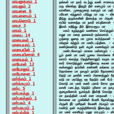
மாயனுக்கும் 1
தங்கள் மா நகர் கடந்து வண் சாயைய
மாயனும் 2
மரு விளங்கு இதழி நீள் வனமும் மா ம
வானிடை முறைமுறை வளரும் மா மதி 
மாயனை 6
பரியன கந்துகம் பரிந்து மா மத - வில
மாயனையும் 1
நீடுறு தருக்களின் நிரைத்த மா அதன்
மாயனொடு 1
எயில் வளைந்த மா நகரி எய்தினான் -
மாயா 3
இகல் எறிந்து நீள் இராயசூய மா

மாயும் 1
  மகம் உழந்ததும் வண்மை செய்ததும்
மாயை 14
சதுர மா மறை தலைவர்-தங்களால் - வ
முந்தை ஓதை மா முரசு உயர்த்தவன் -
மாயைகள் 1
மங்குல் சுற்றும் மா மண்டபத்திடை - வ
மாயையாய் 1
கண்டுகண்டு தன் கழல் வணங்கும் மா
மாயையின் 1
  மண்டலேசரும் மாலை மன்னரும் - வ
மாயையினால் 4
பூம் தண் மா மலர் பூவை கொங்கை த
மாயையும் 1
வாரம் வைத்த நெஞ்சினானும் வருக எ
கார் கொடுத்தும் எண்இலாத கவன மா
மாயோன் 12
கன்னனும் தம்மின் எண்ணி கங்கை ம
மாயோனும் 2
தொல்லை மா நகரும் நாடும் தோரணம் 
மாயோனை 1
நெடு மா நகரில் சனம் அனைத்தும் 
மார்க்கம் 1
வடு மா மரபிற்கு உற தேடும் மன் பேர்
மார்க்கமும் 1
கொடு மா மலர் கண் புனல் சோர குலை
வான் படைத்த நெடும் புரிசை மா நகர
மார்ப 5
குழைவினால் நுகர்தல் இன்றி கொற்ற 
மார்பகத்து 1
மா தவத்தின் பயன் என மாதவன் - வ
மார்பகத்தும் 1
சோனை மா முகிலின் மேனி தோன்றலும்
மார்பகம் 4
அருவி நீர் புனிதன் வேணி அமரும் ம
மார்பகமும் 1
ஈண்டு தன் கருத்தினோடு இயைந்த மா
மார்பத்தில் 1
மா மலர் வாளியும் மதுர சாபமும் - வி