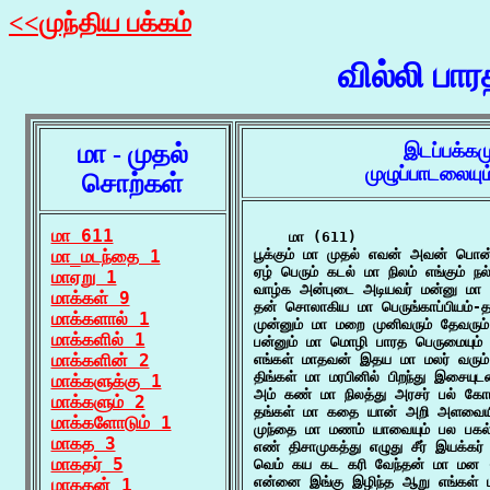
<<முந்திய பக்கம்
வில்லி பா
மா - முதல்
இடப்பக்கம
முழுப்பாடலையு
சொற்கள்
மா 611
    மா (611)

மா_மடந்தை 1
பூக்கும் மா முதல் எவன் அவன் பொன்
ஏழ் பெரும் கடல் மா நிலம் எங்கும் ந
மாஏறு 1
வாழ்க அன்புடை அடியவர் மன்னு மா 
மாக்கள் 9
தன் சொலாகிய மா பெருங்காப்பியம்-
மாக்களால் 1
முன்னும் மா மறை முனிவரும் தேவரும் 
மாக்களில் 1
பன்னும் மா மொழி பாரத பெருமையும் 
மாக்களின் 2
எங்கள் மாதவன் இதய மா மலர் வரும்
திங்கள் மா மரபினில் பிறந்து இசையுட
மாக்களுக்கு 1
அம் கண் மா நிலத்து அரசர் பல் கோ
மாக்களும் 2
தங்கள் மா கதை யான் அறி அளவையி
மாக்களோடும் 1
முந்தை மா மணம் யாவையும் பல பகல் 
மாகத 3
எண் திசாமுகத்து எழுது சீர் இயக்கர்
மாகதர் 5
வெம் கய கட கரி வேந்தன் மா மன -
என்னை இங்கு இழிந்த ஆறு எங்கள் ம
மாகதன் 1