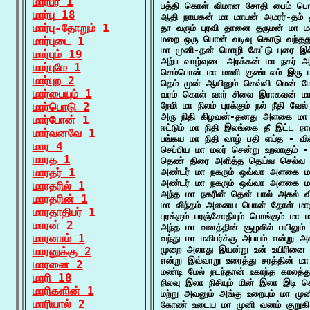
மார்பீர் 1
பத்தி கொள் விமான சோதி பைம் பொன
மார்பு 18
ஆதி நாயகன் மா மாயன் அமரர்-தம் த
மார்பு-தோறும் 1
தா வரும் புரவி தானை தருமன் மா 
மறை ஒரு பொன் வடிவு கொடு வந்தது 
மார்புடை 1
மா முனி-தன் மொழி கேட்டு புரை இல் 
மார்பும் 19
அற்ப வாழ்வுடை அரக்கன் மா நகர் அழ
மார்புமே 1
செம்பொன் மா மணி குண்டலம் இரு பு
மார்புற 2
தெம் முன் ஆயினும் செவ்வி மென் ப
மார்பையும் 1
வரம் கொள் வார் சிலை இராகவன் மா 
மார்பொடு 2
நேமி மா நிலம் புரக்கும் நல் நீதி வேல
அரு நிதி கிழவன்-தனது அளகை மா ந
மார்போன் 1
ஈட்டும் மா நிதி இலங்கை தீ இட்ட ந
மார்வனவே 1
பங்கய மா நிதி வாழ் பதி எய்த - வில
மார 4
செப்பிய மா மலர் சென்று உறலாகும் -
மாரத 1
தெண் திரை அளித்த தெய்வ செல்வ மா
மாரதர் 1
அண்டர் மா நகரும் ஒவ்வா அளகை மா
அண்டர் மா நகரும் ஒவ்வா அளகை மா
மாரதரில் 1
அந்த மா நகரின் தென் பால் அகல் விசு
மாரதரின் 1
மா விந்தம் அனைய பொன் தோள் மாரு
மாரதாதிபர் 1
புரக்கும் பரஞ்சோதியும் பொங்கும் ம
மாரன் 2
அந்த மா வனத்தின் சூழலில் பயிலும் 
மாரனாம் 1
வந்து மா மகிபர்க்கு அபயம் என்று அ
முறை அலாது இயன்று உன் உயிரினை மு
மாரனுக்கு 2
என்று இவ்வாறு உரைத்து சரத்தின் மா
மாரனை 2
மண்டி மேல் நடந்தான் உகாந்த காலத்த
மாரி 18
நிலவு இலா நிசியும் மின் இலா இடி கொ
மாரிகளின் 1
மற்று அவனும் அங்கு உறையும் மா முன
மாரியால் 2
கோண் உடைய மா முனி வனம் குறுகி