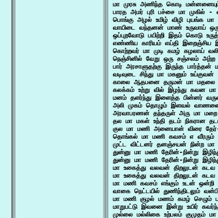
மா முரசு அணிந்த கொடி மன்னனையும்
பாரத அமர் புரி பச்சை மா முகில் - வ
பொங்கு அழல் உமிழ் விழி புயங்க மா
வாயிடை வந்தனன் மாண் உருவாய் ஒர
ஒப்புறவோடு பயிற்றி இதம் கொடு உருத
எண்ணிய காரியம் எய்தி இறைஞ்சிய இந
கொற்றவர் மா முடி கமழ் கழலாய் வலி 
நெஞ்சினில் வேறு ஒரு சஞ்சலம் அற்ற 
பார் அரசாளுதற்கு இருந்த பார்த்தன்
வடிவுடை சிந்து மா மகனும் உய்குவன் 
காலை ஆதபனை தருமன் மா மதலை கை
கலக்கம் உற்று வில் இழந்து கவன மா 
மனம் தளர்ந்து இளைத்த பின்னர் வர
அலி முகம் தொழும் இளவல் வாணனை 
அரவாபரணன் தந்தருள் அரு மா மறை
தல மா மகள் உந்தி தடம் நிகரான தடம
குல மா மணி அனையான் விரை தேர்-நி
தொங்கல் மா மணி கவசம் எ வீரரும் 
முட்ட விட்டனர் தனஞ்சயன் நின்ற மா
துன்னு மா மணி தேரின்-நின்று இழிந்த
துன்னு மா மணி தேரின்-நின்று இழிந்த
மா உகைத்து வலவன் திறலுடன் கடவ ம
மா உகைத்து வலவன் திறலுடன் கடவ ம
மா மணி கவசம் எங்கும் உடன் ஒன்றி ஒ
வாகை நெட்டயில் துணிந்திடலும் வன்ப
மா மணி குழல் மணம் கமழ் செழும் ப
மாறுபட்டு இவனை இன்று உயிர் கவர்ந்த
முல்லை மல்லிகை உற்பலம் குமுதம் மா