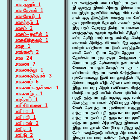
பசு கவர்ந்தனர் என பயிலும் மா தவ 
மாகதனும் 1
இ குலத்து இவன் அலாது இல்லை மா 
மாகதேசன் 1
மா இரும் தரணியில் மன்னு சில் பகல்
மாகதேயர் 1
முன் ஒரு தினத்தின் வனத்து மா வேட
மாகந்தம் 1
தவ முனிவரரும் தேவரும் ககனம் தங்கு
மாகம் 2
இரு பதம் தொழுது நின்ற மா மகனை 
மைந்தருக்கு உதவும் உதவியின் சிறிது
மாகம்-தனில் 1
வம்பு அவிழ் மலர் மாது என்பதே அன
மாகவிந்துவும் 1
வாசவன் அளித்த விமானம் மீது ஒருவ
மாகு 1
மன்றல் எய்தினன் மா நிலம் வாழ்த்தவ
மாங்கனி 2
வாளி வெம் பரி மா நெடும் தேருடை -
மாசு 24
தொங்கல் மா முடி சூடிய வேந்தனை -
அரவ மா நதி அன்னையும் தன் மகன் 
மாசுண 7
சோனை மா மதம் சோரும் கட தட - வ
மாசுணத்து 1
வம்பினால் மிகு மா மணம் சேர்த்தினா
மாசுணத்தோன் 3
புன்சொலானது இனி மா தவத்தின் மிக
மாசுணம் 6
அம்பை மானும் விழி அம்பை என்பவளு
மாசுணம்-தன்னை 1
இந்த மா மரபு அரும் பனிப்பகை சிரத
மீண்டு மா நதி வயின் மிசை புரியின் 
மாசுணற்கு 1
பருதி தந்த மா நதி மருங்கு ஒரு பகல
மாஞ்சார் 1
அழைத்த மா மகன் அப்பொழுது அவர
மாட்சியானை 1
சேண் அடைந்த மா முனிவரன் வருதலு
மாட்டா 1
முந்த மா தவம் புரி துருவாச மா முன
மாட்டார் 1
முந்த மா தவம் புரி துருவாச மா முன
மாட்டான் 2
வந்த மா தவன் அடிபணிந்து இவனை ந
இந்த மா தவன் மொழிப்படி புரிந்து கு
மாட்டி 1
செம் மனத்தொடு பயின்று அர_மகள் 
மாட்டு 2
இதைய மா மலர் களிக்க நின்று அன்பி