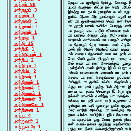
நெடிய மா முகிலும் நேர்ந்து நினக்கு
மாற்றம் 50
புடவி ஆளுதல் விட்டு நல் நெறி புரியும
மாற்றமும் 3
இகந்து மா தவம் முயறலே கடன் ஈறு
மாற்றலர் 1
தூரில் ஆசை அற துறந்தருள் சுருதி 
மாற்றலன் 1
வீர மா முனி-தன்னை வெம் கள வேள்வி
மா தூதர் மனம் களிக்க பொருது எனி
மாற்றலாய் 1
மா நகரும் வள நாடும் உரிமையும் தன்
மாற்றலார் 1
மா பாரதம் அகற்ற மற்று ஆர்-கொல் வ
மாற்றாத 1
வாராமல் காக்கலாம் மா பாரதம் என்றா
மாற்றி 15
மா தேவரும் தேடி காணா மலர் அடியோ
மாற்றிடு 1
மண் நீர் அனல் அனிலம் வான் வடிவு
மாற்றிடுவார் 1
மல் வரைய தோளான் வள மா நகர் கண
மேவு செம் துகிர் திரளும் மா மரகத வ
மாற்றிய 2
அம் கண் மா நகர் அனைத்தும் மும்மு
மாற்றியும் 1
முன்றிலின்-கண் நின்று இடம் பெறா அ
மாற்றியே 2
மல்லல் மாலையான் ஏவலால் மா நகர் ம
மாற்றினர் 1
செல்வ மா நகர் தெருவினை ஒப்பனை ச
மாற்றினார் 1
மின்னும் மா முகில் பல்லிய விதங்கள்
அந்த மா நகர் புகுந்த பின் அரசன் இல
மாற்றினால் 1
என்ன மா தவம் செய்தது இ சிறு குடி
மாற்றினாள் 1
தங்கள் பாடியில் வளர்ந்து மா மருதிடை
மாற்றினான் 3
கங்கை மா நதி கால் வழி கருணை அ
மாற்றினானே 1
குளிரும் மா மதி முகத்து ஒளிர் குமுத
மாற்றினை 1
மகர வாரிதி அகன்று மா மருங்குற அ
தரள வர்க்க வயிடூரிய புதிய கோமள 
மாற்று 4
  மரகதத்தின் ஒரு கோடி தூண் நிர
மாற்றுவார் 1
என் அகம்-தனை ஒழித்து நென்னலிடை இ
மாற்றுவாரே 1
முந்த மா நிலம் அனைத்தினுக்கும் உய