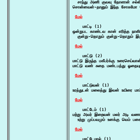
  சாந்து அணி குவவு தோளான் சல்லி
சொன்னவன்-தானும் இந்த சோகமோ தொ
மேல்
    மாட்டி (1)

ஒன்றுபட காண்டவ கான் எரித்த நாளில்
  குன்று-தொறும் குன்று-தொறும் இர
மேல்
    மாட்டு (2)

மாட்டு இருந்த மகீபர்க்கு உரைசெய்வான
மாட்டு வண் சுதை மண்டபத்து ஓதையும
மேல்
    மாட்டுவன் (1)

உரத்துடன் மலைத்து இவன் உயிரை மாட
மேல்
    மாட்டேம் (1)

மற்று அவர் இறைவன் மலர் அடி வணங்கி
  உற்று முப்பவமும் உனக்கு வெம் பகை
மேல்
    மாட்டேமால் (1)
