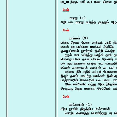
மா_மடந்தை களி கூர மண வினை ஒப்ப
மேல்
    மாஏறு (1)

அரி வய மாஏறு உயர்த்த சூரனும் அழல்
மேல்
    மாக்கள் (9)

புரிந்த தொல் யோக மாக்கள் புந்தி ந
மனன் உற பார்ப்பன மாக்கள் ஆகியே -
குழைவினால் நுகர்தல் இன்றி கொற்ற ம
  தழல் என உயிர்த்து மாழ்கி தனி தனி
பொறையுடனே தவம் புரியும் அவுணர் மாக
பல் குல மாக்கள் வாழ்வு கூர் வளந
மல்லல் மாலையான் ஏவலால் மா நகர் ம
  எல்லை நீள் மதில் வட்டம் யோசனை 
இரும் தனம் படைத்த மாக்கள் இன்பமு
பாஞ்சாலரின் கேகயரின் பல பாடை மாக
  ஆம் சார்பினில் வந்து அடைந்தோர்க
தெருமரு மிருக மாக்கள் செப்பினர் 
மேல்
    மாக்களால் (1)

சிற்ப நூலில் திருந்திய மாக்களால்

  பொற்பு அமைந்து பொலிந்தது அ பொ