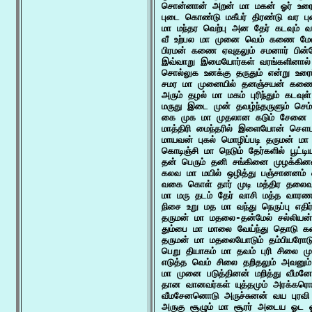
சொன்னான் அறன் மா மகன் ஓர் உரையு
புடை கொண்டு மகீபர் திரண்டு வர பு
மா மந்தர வெற்பு அன தேர் கடவும
வீ உற்பல மா முனை வெம் கணை மேல் வ
பிரமன் கணை ஏவுதலும் சமனார் பின்
இவ்வாறு இமையோர்கள் வரங்களினால் 
சொல்லுக உனக்கு தருதும் என்று உரை
சமர மா முனையில் தனஞ்சயன் கணையால்
அரும் தழல் மா மகம் புரிந்தும் கடவ
மருது இடை முன் தவழ்ந்தருளும் செம
கை முக மா முதலான கடும் சேனை பா
மாத்திரி மைந்தரில் இளையோன் சௌ
மாயவன் புகல் மொழிப்படி தருமன் மா
கொடிஞ்சி மா நெடும் தேர்களில் பூட்ட
தன் பெரும் தனி சங்கினை முழக்கின
கலவ மா மயில் ஒழித்து பஞ்சானனம் 
வகை கொள் தார் முடி மத்திர தலைவ
மா மரு தடம் தேர் வாசி மத்த வாரணங
நிசை உறு மத மா வந்து நெருப்பு எதிர
தருமன் மா மதலை-தன்மேல் சல்லியன்-
தும்பை மா மாலை வேய்ந்து தொடு க
தருமன் மா மதலையோடும் தம்பியரோடும
பெறு தியாகம் மா தவம் புரி சிலை மு
எடுத்த வெம் சிலை தறிதலும் அவனும்
மா முனை படுத்தினன் மறித்து வீமனே
தான வானவர்கள் யுத்தமும் அரக்கரொட
வீமசேனனொடு அருச்சுனன் வய புரவி 
அருகு சூழும் மா சூரர் அடைய ஓட ஓ