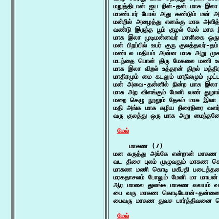
மறுத்திடான் ஐய நின்-தன் மாசு இல
மாண்டார் போல் அது கண்டும் மன் அவ
மன்றில் அழைத்து எனக்கு மாசு அளித
வண்டு இருந்த பூம் குழல் மேல் மாசு
மாசு இலா முடிமன்னவர் மாளிகை ஒருப
மன் பிறப்பில் உயர் குரு குலத்தவர்-
மண்டல மதியம் அன்ன மாசு அறு முகத
மடந்தை பொன் திரு மேகலை மணி உகவ
மாசு இலா விறல் உத்தரன் திறல் மத்தி
மாதிரமும் மை கடலும் மாநிலமும் முட்
மன் அவை-தன்னில் நின்ற மாசு இலா 
மாசு அற விளங்கும் மேனி வண் துழாய்
மறை கெழு நூலும் தேசும் மாசு இலா
மதி அங்க மாசு கழிய நிரைநிரை வளர
வரு குலத்து ஒரு மாசு அறு மைந்தனே
மேல்
    மாசுண (7)

மன கருத்து அங்கே என்றான் மாசுண
வட திசை புலம் முழுவதும் மாசுண க
மாசுண மணி கொடி மகீபதி படைத்தலை
மரகதாசலம் போலும் மேனி மா மாயன் ந
ஆர மாலை துலங்க மாசுண வலயம் வா
பை வரு மாசுண கொடியோன்-தன்னை நோக
பைவரு மாசுண துவச பார்த்திவனை கொ
மேல்