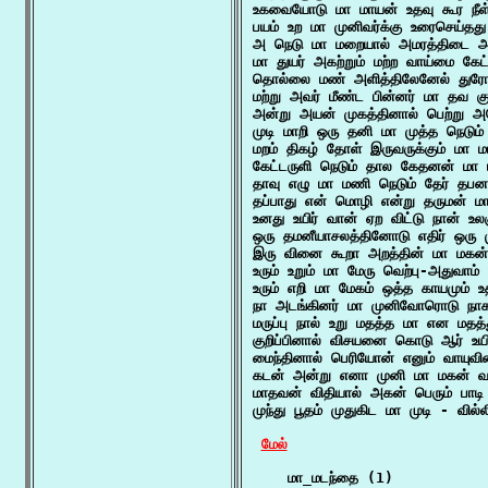
உகவையோடு மா மாயன் உதவு கூர நீள
பயம் உற மா முனிவர்க்கு உரைசெய்தது 
அ நெடு மா மறையால் அமரத்திடை அ
மா துயர் அகற்றும் மற்ற வாய்மை கே
தொல்லை மண் அளித்திலேனேல் துர
மற்று அவர் மீண்ட பின்னர் மா தவ கு
அன்று அயன் முகத்தினால் பெற்று அந
முடி மாறி ஒரு தனி மா முத்த நெடும் 
மறம் திகழ் தோள் இருவருக்கும் மா ம
கேட்டருளி நெடும் தால கேதனன் மா ம
தாவு எழு மா மணி நெடும் தேர் தபன
தப்பாது என் மொழி என்று தருமன் ம
உனது உயிர் வான் ஏற விட்டு நான் உ
ஒரு தமனீயாசலத்தினோடு எதிர் ஒரு மு
இரு வினை கூறா அறத்தின் மா மகன்
உரும் உறும் மா மேரு வெற்பு-அதுவா
உரும் எறி மா மேகம் ஒத்த காயமும் உத
நா அடங்கினர் மா முனிவோரொடு நாகர
மருப்பு நால் உறு மதத்த மா என மதத்த
குறிப்பினால் விசயனை கொடு ஆர் உயிர
மைந்தினால் பெரியோன் எனும் வாயுவி
கடன் அன்று எனா முனி மா மகன் வா
மாதவன் விதியால் அகன் பெரும் பாடி
முந்து பூதம் முதுகிட மா முடி - வில்ல
மேல்
    மா_மடந்தை (1)
