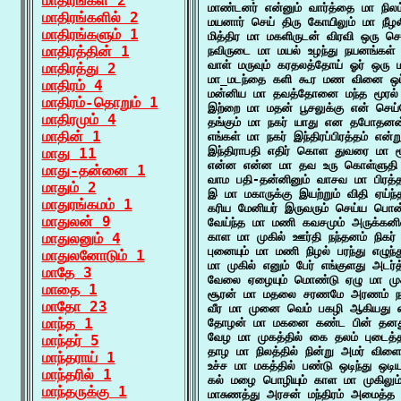
மாதிரங்கள் 2
மாண்டனர் என்னும் வார்த்தை மா நிலம
மாதிரங்களில் 2
மயனார் செய் திரு கோயிலும் மா நீழ
மாதிரங்களும் 1
மித்திர மா மகளிருடன் விரவி ஒரு செ
மாதிரத்தின் 1
நவிருடை மா மயல் உழந்து நயனங்கள் 
வாள் மருவும் கரதலத்தோய் ஓர் ஒரு ம
மாதிரத்து 2
மா_மடந்தை களி கூர மண வினை ஒப்ப
மாதிரம் 4
மன்னிய மா தவத்தோனை மந்த மூரல் ம
மாதிரம்-தொறும் 1
இற்றை மா மதன் பூசலுக்கு என் செய்
மாதிரமும் 4
தங்கும் மா நகர் யாது என தபோதனன்
மாதின் 1
எங்கள் மா நகர் இந்திரப்பிரத்தம் என
இந்திராபதி எதிர் கொள துவரை மா மூ
மாது 11
என்ன என்ன மா தவ உரு கொள்ளுதி எ
மாது-தன்னை 1
வாம பதி-தன்னினும் வாசவ மா பிரத்த
மாதும் 2
இ மா மகாருக்கு இயற்றும் விதி ஏய்ந்
மாதுரங்கமம் 1
கரிய மேனியர் இருவரும் செய்ய பொன
மாதுலன் 9
வேய்ந்த மா மணி கவசமும் அருக்கனி
மாதுலனும் 4
காள மா முகில் ஊர்தி நந்தனம் நிக
புனையும் மா மணி நிழல் பரந்து எழு
மாதுலனோடும் 1
மா முகில் எனும் பேர் எங்குளது அடர
மாதே 3
வேலை ஏழையும் மொண்டு ஏழு மா முகி
மாதை 1
சூரன் மா மதலை சரணமே அரணம் நமக
மாதோ 23
வீர மா முனை வெம் பகழி ஆகியது எ 
மாந்த 1
தோழன் மா மகனை கண்ட பின் தனத
வேழ மா முகத்தில் கை தலம் புடைத்த
மாந்தர் 5
தாழ மா நிலத்தில் நின்று அமர் விள
மாந்தராய் 1
உச்ச மா மகத்தில் பண்டு ஒடிந்து ஒடி
மாந்தரில் 1
கல் மழை பொழியும் காள மா முகிலும் 
மாந்தருக்கு 1
மாசுணத்து அரசன் மந்திரம் அமைத்