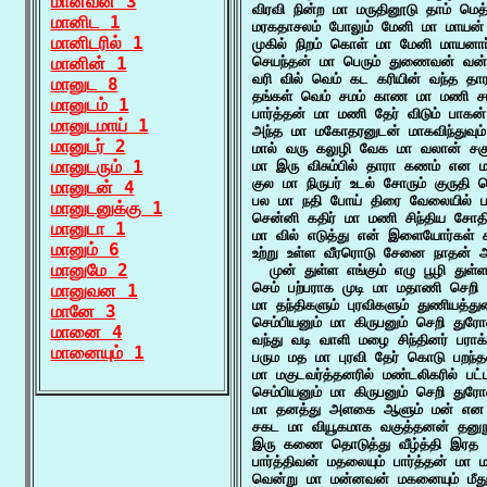
மானவன் 3
விரவி நின்ற மா மருதினூடு தாம் மெத
மானிட 1
மரகதாசலம் போலும் மேனி மா மாயன் ந
மானிடரில் 1
முகில் நிறம் கொள் மா மேனி மாயனார்
மானின் 1
செயந்தன் மா பெரும் துணைவன் வன் 
வரி வில் வெம் கட கரியின் வந்த தார
மானுட 8
தங்கள் வெம் சமம் காண மா மணி சய
மானுடம் 1
பார்த்தன் மா மணி தேர் விடும் பா
மானுடமாய் 1
அந்த மா மகோதரனுடன் மாகவிந்துவும்
மானுடர் 2
மால் வரு கலுழி வேக மா வலான் சகு
மானுடரும் 1
மா இரு விசும்பில் தாரா கணம் என மா
குல மா நிருபர் உடல் சோரும் குருதி 
மானுடன் 4
பல மா நதி போய் திரை வேலையில் பாய
மானுடனுக்கு 1
சென்னி கதிர் மா மணி சிந்திய சோதி
மானுடா 1
மா வில் எடுத்து என் இளையோர்கள் க
மானும் 6
உற்று உள்ள வீரரொடு சேனை நாதன் 
மானுமே 2
  முன் துள்ள எங்கும் எழு பூழி துள்
செம் பற்பராக முடி மா மதாணி செறி
மானுவன 1
மா தந்திகளும் புரவிகளும் துணியத்த
மானே 3
செம்பியனும் மா கிருபனும் செறி த
மானை 4
வந்து வடி வாளி மழை சிந்தினர் பரா
மானையும் 1
பரும மத மா புரவி தேர் கொடு பறந்த
மா மகுடவர்த்தனரில் மண்டலிகரில் பட
செம்பியனும் மா கிருபனும் செறி த
மா தனத்து அளகை ஆளும் மன் என வ
சகட மா வியூகமாக வகுத்தனன் தனுநூ
இரு கணை தொடுத்து வீழ்த்தி இரத
பார்த்திவன் மதலையும் பார்த்தன் மா 
வென்று மா மன்னவன் மகனையும் மீத