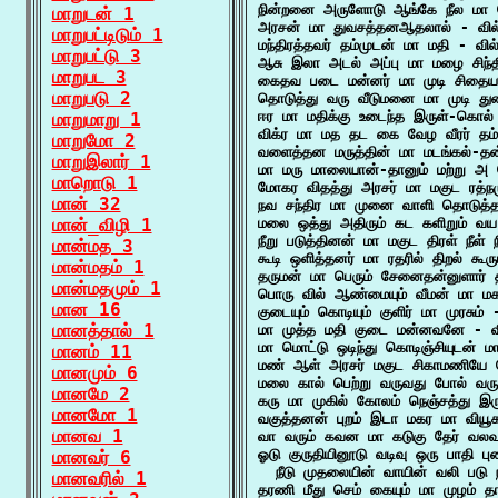
நின்றனை அருளோடு ஆங்கே நீல மா மே
மாறுடன் 1
அரசன் மா துவசத்தனஆதலால் - வில்
மாறுபட்டிடும் 1
மந்திரத்தவர் தம்முடன் மா மதி - வில
மாறுபட்டு 3
ஆசு இலா அடல் அப்பு மா மழை சிந்த
மாறுபட 3
கைதவ படை மன்னர் மா முடி சிதைய 
மாறுபடு 2
தொடுத்து வரு வீடுமனை மா முடி துண
ஈர மா மதிக்கு உடைந்த இருள்-கொல்
மாறுமாறு 1
விக்ர மா மத தட கை வேழ வீரர் தம்
மாறுமோ 2
வளைத்தன மருத்தின் மா மடங்கல்-த
மாறுஇலார் 1
மா மரு மாலையான்-தானும் மற்று அ 
மாறொடு 1
மோகர விதத்து அரசர் மா மகுட ரத்ந
மான் 32
நவ சந்திர மா முனை வாளி தொடுத்தா
மான்_விழி 1
மலை ஒத்து அதிரும் கட களிறும் வய 
நீறு படுத்தினன் மா மகுட திரள் நீள
மான்மத 3
கூடி ஒளித்தனர் மா ரதரில் திறல் கூ
மான்மதம் 1
தருமன் மா பெரும் சேனைதன்னுளார்
மான்மதமும் 1
பொரு வில் ஆண்மையும் வீமன் மா மகன்
மான 16
குடையும் கொடியும் குளிர் மா முரசும் 
மானத்தால் 1
மா முத்த மதி குடை மன்னவனே - வி
மா மொட்டு ஒடிந்து கொடிஞ்சியுடன் ம
மானம் 11
மண் ஆள் அரசர் மகுட சிகாமணியே ப
மானமும் 6
மலை கால் பெற்று வருவது போல் வர
மானமே 2
கரு மா முகில் கோலம் நெஞ்சத்து இருத
மானமோ 1
வகுத்தனன் புறம் இடா மகர மா வியூ
மானவ 1
வா வரும் கவன மா கடுகு தேர் வலவர
ஓடு குருதியினூடு வடிவு ஒரு பாதி ப
மானவர் 6
  நீடு முதலையின் வாயின் வலி படு நீ
மானவரில் 1
தரணி மீது செம் கையும் மா முழம் த