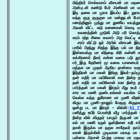
மித்திரர் செல்வமாம் விசயன் மா மத
அன்புடன் கண்டு பேர் அனிலன் மா 
இடி தலை மா முரசு இயம்ப இப துரக
வந்த குரு குருகுல மா மன்னுடன் போர
மனத்தினும் முந்து மா துணிய வயத்து
அவன் விட்ட சுடு கணைகள் கொடி மற
  கவனத்தின் முடுகி அடு பரி கொத
கரம் உற்ற சிலை கவசம் அற வெட்டி
  சரம் விட்டு ஒர் அயில் விசயன் இ
பாரில் பிறந்து சிறந்த இந்த பல் மா ந
இன்மைக்கு மா விந்தை கிரி கன்னி கர
சுக்கிரனார் நிகர் என்ன வகை படு த
ஈர்_இரு தேரினர் மூ வகை யானையர்
மத்தக மா முதல் ஆகிய நான்மை வரூ
இந்திரன் மா மகன் இங்கு இவர்-தம்ம
தன் எதிர் மா மயிலோன் என நின்ற 
தன் எதிர் மா மயிலோன் என நின்ற 
பார்த்தன் மா மகன் இரதம் மீது உயர்
சார மா மணி குண்டலங்கள் வயங்க 
வெல்ல வந்த துரோண மா முனி விறல் அ
கிருப மா முனி-தானும் மேதகு கிருதவன
ஒன்று பட மா இரதர் - வில்லி:
41 7
பனித்து உயிர் பொன்றி வீழ பார்த்த
நின்ற வில் விருதர் யாரும் நிருபன்
எல் மா மணி உருள் ஒன்றினை எறி சக்
தான் இருக்க மா நகுல சாதேவர் தாம்
வான் இருக்கின் முடிவான மரகத மா
பன்னக அரசன் பெற்ற பாவை மா மத