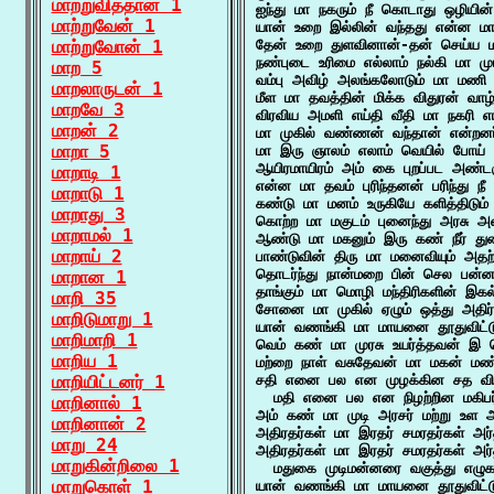
மாற்றுவித்தான் 1
ஐந்து மா நகரும் நீ கொடாது ஒழியின
மாற்றுவேன் 1
யான் உறை இல்லின் வந்தது என்ன மா
மாற்றுவோன் 1
தேன் உறை துளவினான்-தன் செய்ய ம
நண்புடை உரிமை எல்லாம் நல்கி மா முடி
மாற 5
வம்பு அவிழ் அலங்கலோடும் மா மணி ம
மாறலாருடன் 1
மீள மா தவத்தின் மிக்க விதுரன் வா
மாறவே 3
விரவிய அமளி எய்தி வீதி மா நகரி எங
மாறன் 2
மா முகில் வண்ணன் வந்தான் என்றனர
மாறா 5
மா இரு ஞாலம் எலாம் வெயில் போய்
ஆயிரமாயிரம் அம் கை புறப்பட அண்டர
மாறாடி 1
என்ன மா தவம் புரிந்தனன் பரிந்து நீ
மாறாடு 1
கண்டு மா மனம் உருகியே களித்திடும்
மாறாது 3
கொற்ற மா மகுடம் புனைந்து அரசு அளி
மாறாமல் 1
ஆண்டு மா மகனும் இரு கண் நீர் த
மாறாய் 2
பாண்டுவின் திரு மா மனைவியும் அதற
தொடர்ந்து நான்மறை பின் செல பன்ன
மாறான 1
தாங்கும் மா மொழி மந்திரிகளின் இகல்
மாறி 35
சோனை மா முகில் ஏழும் ஒத்து அதிர்ந
மாறிடுமாறு 1
யான் வணங்கி மா மாயனை தூதுவிட்டு
மாறிமாறி 1
வெம் கண் மா முரசு உயர்த்தவன் இ ம
மாறிய 1
மற்றை நாள் வசுதேவன் மா மகன் மண்ட
மாறியிட்டனர் 1
சதி எனை பல என முழக்கின சத வ
  மதி எனை பல என நிழற்றின மகிப
மாறினால் 1
அம் கண் மா முடி அரசர் மற்று உள
மாறினான் 2
அதிரதர்கள் மா இரதர் சமரதர்கள் அர
மாறு 24
அதிரதர்கள் மா இரதர் சமரதர்கள் அர்
மாறுகின்றிலை 1
  மதுகை முடிமன்னரை வகுத்து எழ
மாறுகொள் 1
யான் வணங்கி மா மாயனை தூதுவிட்டு