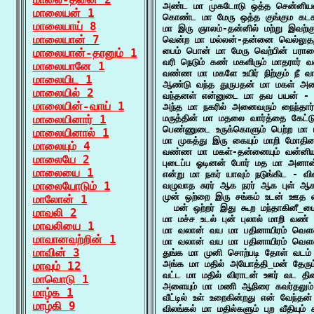
அண்ட மா முகடோடு ஒத்த சென்னியன்
மாலையன் 1
கொண்ட மா மேரு ஒத்த குங்கும கட
மாலையாய் 8
மா இரு ஞாலம்-தன்னில் மற்று இவற்க
மாலையான் 7
வென்ற மா மல்லன்-தன்னை வெல்லுதற்
பைம் பொன் மா மேரு வெற்பின் பரா
மாலையான்-தானும் 1
வரி நெடும் கண் மகளிரும் மாதரார்
மாலையானே 1
வண்ண மா மகளே உயிர் நிற்கும் நீ வ
மாலையிட 1
ஆண்டு வந்த துருபதன் மா மகள் அடை
மாலையில் 2
வந்தனள் என்னுடை மா தவ பயன் - வ
மாலையின்-வாய் 1
அந்த மா நகரில் அனைவரும் நைந்தார
மாலையினார் 1
மருத்தின் மா மதலை வார்த்தை கேட்ட
பெண்ணுடை உருக்கொளும் பெற்ற மா 
மாலையினால் 1
மா முகத்து இரு கையும் மாறி மோதின
மாலையும் 4
வண்ண மா மகள்-தன்னையும் வன்னியா
மாலையே 2
புடைப்ப ஓடினன் போர் மத மா அனான்
மாலையை 1
என்று மா நகர் யாவும் நடுங்கிட - வில
மாலையோடும் 1
வழுவாத சுரர் ஆக நரர் ஆக புள் ஆக
முன் ஒற்றை இரு சங்கம் உடன் ஊத எ
மாலோன் 1
  மன் ஒற்றர் இது கூற மந்தாகினீ_மை
மாவலி 2
மா மச்ச உடல் புன் புலால் மாறி வண
மாவலியை 1
மா வலான் வய மா பதினாயிரம் வௌவ
மாவானவற்றின் 1
மா வலான் வய மா பதினாயிரம் வௌவ
மாவின் 3
துங்க மா முனி சொற்படி தோள் வடம் ந
அங்க மா மதில் அயோத்தி_மன் தேரும
மாவும் 12
வட்ட மா மதில் விராடன் ஊர் வட தி
மாவொடு 1
அளையும் மா மணி ஆநிரை கவர்தலும்
மாழ்க 1
வீட்டில் உள் உறைகின்றது என் வேந்தன
மாழ்கி 9
விலங்கல் மா மதில்களும் புற வீதியும்