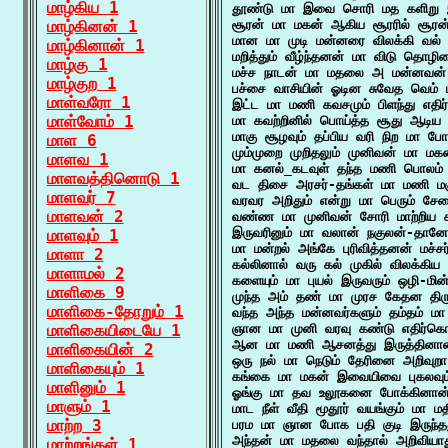
மாழ்கிய 1
தூண்டு மா இவை சொரி மத களிறு இ
மாழ்கினன் 1
சூரன் மா மகன் ஆகிய சூரரில் சூரன்
மான மா முடி மன்னரை விலக்கி வல் வ
மாழ்கினான் 1
மறித்தும் வீழ்ந்தனன் மா விடு தொழில
மாழ்கு 1
மச்ச நாடன் மா மதலை அ மன்னவன் 
மாழ்குற 1
பச்சை வாசியின் ஓடின சுவேத வெம் ப
மாள்வரோ 1
இட்ட மா மணி கவசமும் பிளந்து எதிர்ந
மாள்வோம் 1
மா கவற்றினில் பொய்த்த சூது ஆடிய 
மாகு சூழவும் தப்பிய வரி நிற மா போ
மாள 6
மும்முறை முறிதலும் முனிவன் மா மகன
மாளவ 1
மா கனல்_கடவுள் தந்த மணி பொலம் 
மாளவத்தினொடு 1
வட திசை அரசர்-தங்கள் மா மணி மக
மாளவர் 7
வரவர அறிதும் என்று மா பெரும் சே
மாளவன் 2
வண்ண மா முனிவன் சோரி மாற்றிய கா
இருவரினும் மா வலான் நகுலன்-தா
மாளவும் 1
மா மன்றல் அங்கே புரிவித்தனன் மச்ச
மாளா 2
கல்லினால் வரு கல் முகில் விலக்கி
மாளாமல் 2
களையும் மா புயல் இருவரும் ஒழி-மின
மாளிகை 9
முந்த அம் தண் மா முரச கேதன திரு
மாளிகை-தோறும் 1
வந்த அந்த மன்னவர்களும் தம்தம் ம
மாளிகையிடையே 1
ஞான மா முனி வரவு கண்டு எதிர்கொள
ஆன மா மணி ஆசனத்து இருத்தினான
மாளிகையின் 2
ஒரு நல் மா நெடும் தேரினை அறிவுறா
மாளிகையும் 1
கங்கை மா மகன் இவையிவை புகலவும்
மாளினும் 1
ஓங்கு மா தவ உலூகனை போக்கினான் 
மாளும் 1
மாட நீள் வீதி மூதூர் வயங்கும் மா ம
மாற்ற 3
பரம மா ஞான போக பதி குடி இருந்த
அந்தன் மா மதலை வந்தால் அறிவியாத
மாற்றங்கள் 1