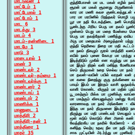
மாட்டுவன் 1
குந்திபோசன் மா மட மகள் எழில் ந
மாட்டேம் 1
சூரன் மா மகள் சூரனது அருளினால் 
மாட்டேமால் 1
வார மா மணி கவச குண்டலத்துடன் வர
பார மா மரபினில் பிறந்தவர் மொழி பழ
மாட்டோம் 1
பூர மா நதி பேடகத்திடை நனி பொதிந
மாட 6
பூண்டற்கு அரிய பெரு மா தவம் பூண
மாடத்து 3
முன்னம் பெறு மா மறை மேன்மை மொழி
மாடம் 4
பெரு மா தவத்தோன் பணித்து ஏவிய பி
மாடம்-தன்னிடை 1
அரு மா மறையால் அழைத்தாள் மற்று 
குந்தி தெரிவை நிறை மா மதி கூட்டம் 
மாடமே 1
மா நலம் திகழும் மூரல் மாத்திரி வனப்
மாடு 3
எயில் நலம் புனை கோபுர மா புரத்து
மாடையால் 1
இடித்திடும் முகில் என எழுந்து மா நக
மாண் 3
மா இரும் திறல் வலி மலிந்த மேனியான
மாண்டவர் 2
செம் திருமகள் உறை செல்வ மா நகர் 
மாண்டவர்-தம்மை 1
மா தவன்-வயின் பயில் வரதன் வன் தி
மா கலை நிறைந்து குரு தக்கிணை வலக
மாண்டவர்க்கு 1
பாயும் இபம் மா இரதம் வாசி ஒருவர்க
மாண்டனர் 2
வாளி கொண்ட விருதர் மா மதில் புறம
மாண்டாய் 1
பூ_மகற்கும் மிக்க மா முனிக்கு வாய
மாண்டார் 2
மா மகற்கும் விசயனுக்கும் மன்னு போ
மாணிக்க 1
வாரணாவத மா நகர் அங்கணே - வில
இந்த மா நகர் திருமனை இயற்றிடு நா
மாணுடை 1
திருந்து மா மதி பாண்டவர் செயலும் ம
மாத்திரி 2
மூள் கடும் கொடும் சின அனல் கண்
மாத்திரி-தன் 1
வேத்திரகீய மா நகரில் மேயினார் - வி
மாத்திரை 1
களிந்த வெற்பு உதவு நீல மா நதி அடு
மாதர் 35
சாக முட்டியின் அடர்த்து மா முனிவர் 