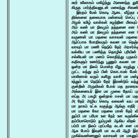
சுரர் உலோகம் மகிழ்ந்து அணைந்த த
கிருத பார்த்திவனுடன் மலைந்து சிகண
  இரதம் மேல் கொடி ஆடை வீழ்தர ஏக
திங்களை தலையாக மன்னவர் செப்பு ம
அழல் உமிழ் வாள்கள் சுழற்றின மீளவ
அம் கண் மா நிலமும் தந்தனை என ப
அம் கண் மா நிலமும் தந்தனை என ப
வருணன் மா மதலை வாசவன் மதலை மா
ஆர்ப்பாக மோதிவரும் கவன மா நெஞ்சு 
வாவும் மா மணி நெடும் தேர் அரசர்க்க
வல்லிய மா பணித்த தொழில் புரியின
சல்லியன் மா மனம் கொதித்து புருவம
கதிகளும் உணர்ந்து பூணும் கவன மா தெ
ஒன்ற மா நிலம் பொன்ற மீது எழுந்து 
முட்ட வந்து தம் பின் கொடாமல் மே
மாலினால் வரும் களிறு வாசி மா மன்ன
உந்தும் மா நெடும் தேர் இரண்டும் வ
குன்றின் அருவிகள் போல் மத தார
அங்கனையர் இள மா முலை தோய் புயம் 
எய்த அ பகழி ஒன்றால் ஈசன் மா மதல
அ தேர் அழிய கொடி வலவன் வய மா 
மா நாகம் உட்க வகுத்து ஆங்கு எதிர் 
மா மதலை கோ மதலை மான் தேர் வி
தும்பி மா பரிமா உள தேர் உள சுருங்கி
தம்பிமாரொடும் நும்முன் ஆகிய விறல
பம்பி மா நிலம் புரப்பதே கடன் என பா
ஆசு போம் இவுளி மா கடவி ஆழி இரத
முகில்வண்ணனும் வாசவன் மா மகனும