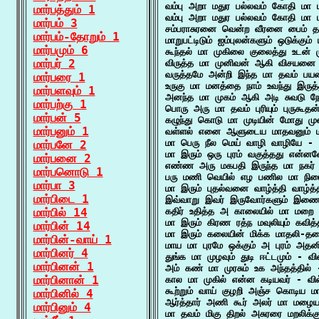
வம்பு அறா மதுர பல்லவம் கோதி மா ம
மார்பத்தும் 1
வம்பு அறா மதுர பல்லவம் கோதி மா ம
மார்பம் 3
சம்பராசுரனை வென்ற வீரனை பைம் தா
மார்பம்-தோறும் 1
மாறுபட்டிடும் ஐம்புலன்களும் ஒடுக்க
மார்பமும் 6
கூந்தல் மா முகிலை குலைத்து உடன் ம
மார்பர் 2
விருத்த மா முனிவன் ஆகி விசயனை 
வருத்தமே அன்றி இந்த மா தவம் பயன
மார்பரை 1
உருகு மா மனத்தை நாம் உவந்து இருத்
மார்பளவும் 1
அனந்த மா முகம் ஆகி அடி சுவடு நோ
மார்பற்கு 1
பொரு அரு மா தவம் புரியும் புருகூதன
மார்பன் 5
கழுந்து கொடு மா முடியின் மோது மு
மார்பனும் 1
வள்ளல் எனை ஆளுடைய மாதவனும் மா 
மா பெரு நீல மெய் வாழி வாழியே - வ
மார்பனே 2
மா இரும் ஒரு புரம் வகுத்தது என்னவ
மார்பனை 2
எண்ண அரு மகபதி இருந்த மா நகர் 
மார்பனொடு 1
பரு மணி வெயில் எழ பணில மா நிரை
மார்பா 3
மா இரும் புதல்வனை வாழ்த்தி வாழ்த்
மார்பிடை 1
இவ்வாறு இவர் இருவோர்களும் இணை 
மார்பில் 14
கதிர் உதித்த அ காலையில் மா மறை 
மா இரும் கிரண ரத்ந மவுலியும் கவித
மார்பின் 14
மா இரும் கலையின் மிக்க மாதலி-தனை
மார்பின்-வாய் 1
மாய மா புரமே ஒக்கும் அ புரம் அதனி
மார்பினர் 4
துங்க மா முழவும் துடி ஈட்டமும் - வி
மார்பினன் 1
அம் கண் மா முரசும் உக அந்தத்தில் 
மார்பினான் 1
கால மா முகில் என்ன கடியவர் - வில
கூற்றும் வாய் குழறி அஞ்ச கொடிய ம
மார்பினில் 4
ஆர்த்தார் அணி கூர் அலர் மா மழையா
மார்பினும் 4
மா தவம் மிகு திறல் அசுரரை மறலிக்க