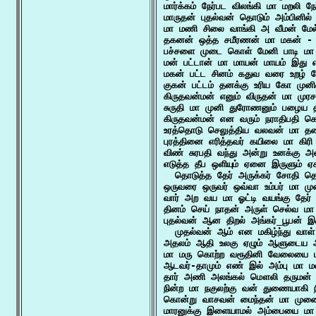
மார்க்கம் நேர்பட விலங்கி மா மறலி நே
மாருதன் புதல்வன் தொடும் அம்பினில்
மா மணி சிலை வாங்கி அ வீமன் மேல்
தகனன் ஒத்த சமீரணன் மா மகன் - வ
பச்சளை முடை கொள் மேனி பாடி மா 
மன் பட்டான் மா மாயன் மாயம் இது எ
மகன் பட்ட சினம் கதுவ வரை உறழ் 
குகன் பட்டம் தனக்கு உரிய கோ முனி
கிருதவன்மன் எனும் விருதன் மா முரச
சுருதி மா முனி துரோணனும் பழைய தி
கிருதவன்மன் என வரும் நராதிபதி கெட
உரத்தொடு செலுத்திய வலவன் மா தலை 
புரத்தினை எரித்தவர் கயிலை மா கிரி
விண் சுரபதி வந்து அன்று உனக்கு 
எடுத்த தீப ஒளியும் ஏனை இருளும் ஏ
  தொடுத்த தேர் அருக்கர் சோதி தொ
ஒருவரை ஒருவர் ஒவ்வா உம்பர் மா முன
வார் அற வய மா ஓட்டி வயங்கு தேர் 
தினம் செய் நாதன் அருள் செல்வ 
புதல்வன் ஆன திறல் அங்கர்_பூபன் இர
  முதல்வன் ஆம் என மகிழ்ந்து வாள் 
அதலம் ஆதி உலகு ஏழும் ஆளுடைய அர
மா மரு கொற்ற வரூதினி வேலையை மர
ஆடவர்-தாமும் எண் இல் அம்பு மா ம
தார் அணி அலங்கல் மௌலி தருமன்
நின்ற மா நகுலற்கு வன் துணையாகி நி
கொன்று வாசவன் மைந்தன் மா முனை
மாரனுக்கு இளையாமல் அம்பையை மா த