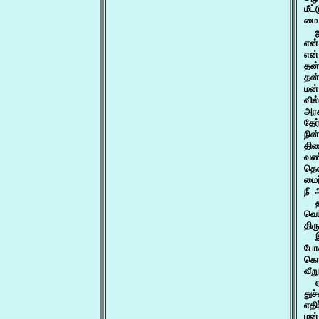
மீட
மை 
  ஐ
என்
என்
தன்
தன்
மன்
வில
அரச
தேர
நின
திண
வண்
தெவ
மைந
நீ 
  த
வெம
திர
  இ
போன
கொன
வீற
  ஏ
துச
எதி
மன்