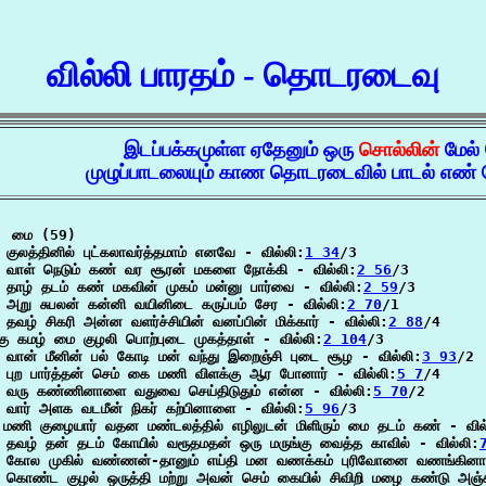
வில்லி பாரதம் - தொடரடைவு
இடப்பக்கமுள்ள ஏதேனும் ஒரு
சொல்லின்
மேல்
முழுப்பாடலையும் காண தொடரடைவில் பாடல் எண் ம
  மை (59)

குலத்தினில் புட்கலாவர்த்தமாம் எனவே - வில்லி:
1 34
/3

 வாள் நெடும் கண் வர சூரன் மகளை நோக்கி - வில்லி:
2 56
/3

தாழ் தடம் கண் மகவின் முகம் மன்னு பார்வை - வில்லி:
2 59
/3

அறு சுபலன் கன்னி வயினிடை கருப்பம் சேர - வில்லி:
2 70
/1

தவழ் சிகரி அன்ன வளர்ச்சியின் வனப்பின் மிக்கார் - வில்லி:
2 88
/4

ுகு கமழ் மை குழலி பொற்புடை முகத்தாள் - வில்லி:
2 104
/3

வான் மீனின் பல் கோடி மன் வந்து இறைஞ்சி புடை சூழ - வில்லி:
3 93
/2

புற பார்த்தன் செம் கை மணி விளக்கு ஆர போனார் - வில்லி:
5 7
/4

 வரு கண்ணினாளை வதுவை செய்திடுதும் என்ன - வில்லி:
5 70
/2

வார் அளக வடமீன் நிகர் கற்பினாளை - வில்லி:
5 96
/3

 மணி குழையார் வதன மண்டலத்தில் எழிலுடன் மிளிரும் மை தடம் கண் - வில
தவழ் தன் தடம் கோயில் வரூதமதன் ஒரு மருங்கு வைத்த காவில் - வில்லி:
 கோல முகில் வண்ணன்-தானும் எய்தி மன வணக்கம் புரிவோனை வணங்கினா
கொண்ட குழல் ஒருத்தி மற்று அவன் செம் கையில் சிவிறி மழை கண்டு அஞ்ச