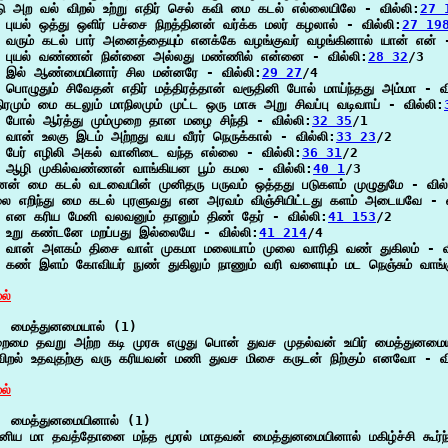
டு அற வல் விறல் உற்று எதிர் செல் கவி மை கடல் எல்லையிலே - வில்லி:
27 
புயல் ஒத்து ஒளிர் பச்சை நிறத்தினன் வர்க்க மலர் கழலால் - வில்லி:
27 19
வரும் கடல் பார் அனைத்தையும் எனக்கே வழங்குவர் வழங்கினால் யான் என் -
 புயல் வண்ணன் நின்னை அல்லது மண்ணில் என்னை - வில்லி:
28 32
/3

 இல் ஆண்மையினார் சில மன்னரே - வில்லி:
29 27
/4

பொழுதும் சிவேதன் எதிர் மத்திரத்தான் வரூதினி போல் மாய்ந்தது அம்மா - வி
ிரமும் மை கடலும் மாநிலமும் முட்ட ஒரு மாசு அறு சிவப்பு வடிவாய் - வில்லி:
போல் ஆர்த்து மும்முறை தான மழை சிந்தி - வில்லி:
32 35
/1

வான் உலகு இடம் அற்றது வய வீரர் நெருக்கால் - வில்லி:
33 23
/2

 பேர் எழிலி அகல் வானிடை வந்த எல்லை - வில்லி:
36 31
/2

 ஆழி முகில்வண்ணன் வாங்கியன பூம் கமல - வில்லி:
40 1
/3

ன் மை கடல் வடவையின் முனிதரு பருவம் ஒத்தது படுகளம் முழுதுமே - வில்
 எறிந்து மை கடல் புரளுவது என அரவம் விஞ்சியிட்டது களம் அடையவே - வ
என கரிய மேனி வலவனும் தானும் திண் தேர் - வில்லி:
41 153
/2

 உறு கண்டனே மறப்பது இல்லையே - வில்லி:
41 214
/4

 வான் அளகம் திசை வாள் முகமா மலையாம் முலை வாரிதி வண் துகிலம் - வி
கண் இளம் கோவியர் நுண் துகிலும் நாணும் வரி வளையும் மட நெஞ்சும் வாங்க
ல்
  மைத்துனமையால் (1)

ைமை தவறு அற்ற கடி முரசு எழுது பொன் துவச முதல்வன் உயிர் மைத்துனமைய
ிறல் உதவுதற்கு வரு கரியவன் மணி துவச மிசை கருடன் நிற்கும் எனவோ - வி
ல்
  மைத்துனமையினால் (1)

னிய மா தவத்தோனை மந்த மூரல் மாதவன் மைத்துனமையினால் மகிழ்ச்சி கூர்ந்