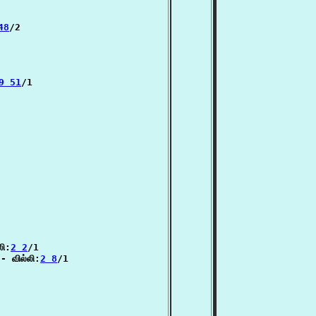
48
/2

9 51
/1

லி:
2 2
/1

- வில்லி:
2 8
/1
