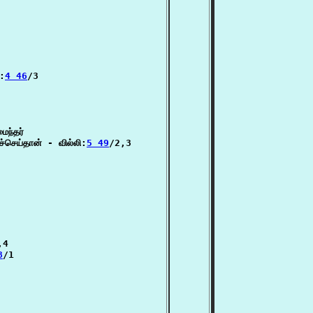
ி:
4 46
/3

ந்தர்

்செய்தான் - வில்லி:
5 49
/2,3

4

8
/1
