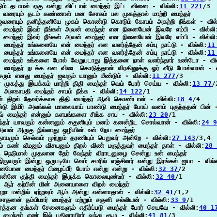
்டும் தடாமல் ஏகு என்று விட்டாள் மைந்தர் இட்ட வினை - வில்லி:
11 221
/3

வரையும் தடம் கண்ணாள் மன சோகம் பல முகத்தால் மாற்றி மைந்தர்

வரையும் தனித்தனியே முகம் கொண்டு கொடும் கோபம் அகற்றி நீங்கள் - வில்
 மைந்தர் இவர் நீங்கள் அவன் மைந்தர் என நினையேன் இவரே எம்பி - வில்லி
 மைந்தர் இவர் நீங்கள் அவன் மைந்தர் என நினையேன் இவரே எம்பி - வில்லி
 மைந்தர் உங்களையே என் மைந்தர் என வளர்த்தேன் சம்பு நாட்டு - வில்லி:
11
 மைந்தர் உங்களையே என் மைந்தர் என வளர்த்தேன் சம்பு நாட்டு - வில்லி:
11
 மைந்தர் உங்களை போல் வேறுபடாது இத்தனை நாள் வளர்ந்தார் உண்டோ - வில
் மைந்தர் நடக்க என விடை கொடுத்தான் விரகினுக்கு ஓர் வீடு போல்வான் - வ
ரும் எனது மைந்தர் ஐவரும் யானும் மீண்டும் - வில்லி:
11 277
/3

் முகத்து இயக்கம் மாற்றி திதி மைந்தர் வெம் போர் செய்ய - வில்லி:
13 77
/2
் அளகாபதி மைந்தர் சாபம் நீக்க - வில்லி:
14 122
/1

் திறல் தேவர்க்காக திதி மைந்தர் ஆவி கொண்டான் - வில்லி:
18 4
/4

டு இமிர் அலங்கல் மாலையாய் பாண்டு மைந்தர் போய் வனம் புகுந்ததன் பின் -
் மைந்தர் என்னும் களபங்களை சிங்க சாப - வில்லி:
23 20
/1

்தர் யாவரும் கன்னனும் சகுனியும் மனம் கனன்றிட சொல்வான் - வில்லி:
24 9
அவன் அருகு நில்லாது ஒழியின் உன் நேய மைந்தர்

ாயமும் செல்வம் முற்றும் தரணியும் பெறுவர் அன்றே - வில்லி:
27 143
/3,4

் கண் வீமனும் விசயனும் திறல் விண் மருத்துவர் மைந்தர் தாள் - வில்லி:
28 
ு நெடுமால் முதலான தேர் வேந்தர் விராடனுழை சென்று உன் மைந்தர்

ருவரும் இன்று ஒருபடியே வெம் சமரில் எஞ்சினர் என்று இரங்கல் ஐயா - வில்
போன மைந்தர் பிழைப்பீர் போம் என்று என்று - வில்லி:
32 37
/2

்னே குந்தி மைந்தர் இருக்க கொலையுண்டீர் - வில்லி:
32 40
/1

ு ஆர் கற்பின் மின் அனையாளை விறல் மைந்தர்

றா மன்றில் ஏற்றவும் ஆம் அன்று என்னாதாள் - வில்லி:
32 41
/1,2

்சாதனன் தம்பிமார் மைந்தர் மற்றும் சகுனி சல்லியன் - வில்லி:
33 9
/1

ர்த்தன தங்கள் சேனைகளும் எதிர்ப்படு மைந்தர் போர் செயவே - வில்லி:
40 1
 மைந்தர் எண் இல் பதினாயிரர் வந்து சூழ - வில்லி:
41 81
/3
