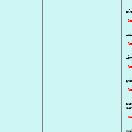
   
வந்
மே
  
மா
மே
   
மற்
மே
  
ஓங்
மே
  
மைந
என
மே
   
மைந