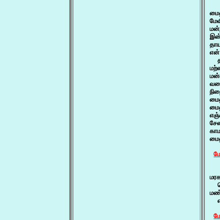
  
மைத
மே
மன்
இன்
தா
என்
  த
மற்
மன்
வளை
நிற
மைத
மைத
எஞ்
சேன
காம
மைத
மே
  
மரக
  
மண
  
மே