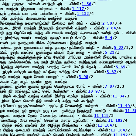
 அறு குருகுல மன்னன் மைந்தர் ஓர் - வில்லி:
1 56
/1

ன மைந்தர் இருவரை ஈன்றனள் - வில்லி:
1 117
/2

்தர் தங்கள் வள நகர் மன்னினார் - வில்லி:
1 132
/4

 ஆர் புயத்தில் விளையாடும் மகிழ்ச்சி மைந்தர்

இல்லாதவர்க்கு மனைவாழ்வின் இனிமை என் ஆம் - வில்லி:
2 58
/3,4

ையுடை இரவி_மைந்தர் இருவரும் நினைவின் வந்தார் - வில்லி:
2 84
/4

டு நறு நெய்யொடு அந்த விடலையும் மைந்தர் அனைவரும் உண்டு தம் - வில்ல
கு இவர்க்கு உரைப்ப மைந்தர் ஐவரும் யாயும் கேட்டு - வில்லி:
5 4
/2

கண் நல் தவத்தால் மிக்க அன்னையை இருத்தி மைந்தர்

ாங்கள் முன் துணையாய் வந்த தாபதர்-தம்மோடு எய்தி - வில்லி:
5 22
/1,2

யில் குந்தி மைந்தர் ஐவர்க்கும் உரியள் ஆம் என்று - வில்லி:
5 23
/1

வலுக்கும் தவத்தினுக்கும் உரிய வேள்வி பார்ப்பன மாக்களின் இடையே பாண்டு மை
னு உருக்கொண்டு உரு மாறி இருந்த தன்மை அறிந்தருளி அலாயுதனோடு அருளிச
 இருந்து அன்னை மைந்தர் உரைத்த சொல் கேட்டு தேவர் - வில்லி:
5 65
/1

் இருள் கங்குல் மைந்தர் கட்டுரை கசிந்து கேட்டாள் - வில்லி:
5 67
/4

்டு மைந்தர் எனும் சொல் பரவலும் - வில்லி:
5 98
/2

்கம் ஆற வரும் ஐவரின் ஐவர் மைந்தர்

ூதங்கள் ஐந்தில் குணம் ஐந்தும் பொலிந்தவா போல் - வில்லி:
7 87
/2,3

்தர் நீர் நால்வரும் மகம் செய் வேந்தனே - வில்லி:
10 97
/1

 திறல் மைந்தர் வாழ்வு வாங்கி இன்று எமக்கு தந்தால் - வில்லி:
11 34
/3

 இலா இசை கொள் நீதி பாண்டவர் வந்து உன் மைந்தர்

ழியிலாய் ஒழுகும்வண்ணம் மருட்டி நீ கொணர்தி என்றான் - வில்லி:
11 49
/3,
ும் மைந்தர் ஓர் ஐவரும் ஒரு புடை தனித்து இருந்துழி வண்டு - வில்லி:
11 5
ுளுடை மைந்தர் தோள் அணைந்த மங்கையர் - வில்லி:
11 115
/3

ன்னபோது நேய மைந்தர் சொன்ன சொல் மறுப்பரோ - வில்லி:
11 182
/4

் பிறந்த தம்பி மைந்தர் பீடு அழிந்து இரங்கவே - வில்லி:
11 184
/1

் பிறந்த தமையன் மைந்தர் மொய்ம்பினால் அடர்ப்பரோ - வில்லி:
11 184
/2

யுமே இவனால் மைந்தர் அரும் பெரும் செல்வம் என்பார் - வில்லி:
11 192
/3
