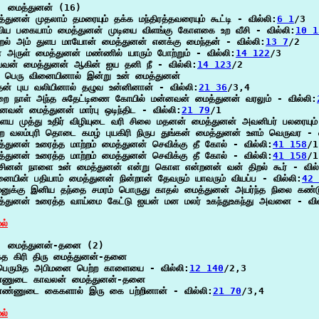
  மைத்துனன் (16)

்துனன் முதலாம் தமரையும் தக்க மந்திரத்தவரையும் கூட்டி - வில்லி:
6 1
/3

விய பகையாம் மைத்துனன் முடியை விளங்கு கோளகை உற வீசி - வில்லி:
10 1
றல் அம் துளப மாயோன் மைத்துனன் எனக்கு மைந்தன் - வில்லி:
13 7
/2

 அருள் மைத்துனன் மண்ணில் யாரும் போற்றும் - வில்லி:
14 122
/3

யவன் மைத்துனன் ஆகின் ஐய தனி நீ - வில்லி:
14 123
/2

 பெரு வினையினால் இன்று உன் மைத்துனன்

ன் புய வலியினால் தழுவ உன்னினான் - வில்லி:
21 36
/3,4

றை நாள் அந்த சுதேட்டிணை கோயில் மன்னவன் மைத்துனன் வரலும் - வில்லி:
னவன் மைத்துனன் மார்பு ஒடிந்திட - வில்லி:
21 79
/1

ய முத்து உதிர் விழியுடை வரி சிலை மதனன் மைத்துனன் அவனிபர் பலரையும்
ை வலம்புரி தொடை கமழ் புயகிரி நிருப துங்கன் மைத்துனன் உளம் வெருவர - வ
்துனன் உரைத்த மாற்றம் மைத்துனன் செவிக்கு தீ கோல் - வில்லி:
41 158
/1

்துனன் உரைத்த மாற்றம் மைத்துனன் செவிக்கு தீ கோல் - வில்லி:
41 158
/1

சினன் நாளை உன் மைத்துனன் என்று கொள என்றனன் வன் திறல் கூர் - வில்
ையின் பதியாம் மைத்துனன் நின்றான் தேவரும் யாவரும் வியப்ப - வில்லி:
42 
னுக்கு இனிய தந்தை சமரம் பொருது காதல் மைத்துனன் அயர்ந்த நிலை கண்ட
்துனன் உரைத்த வாய்மை கேட்டு ஐயன் மன மலர் உகந்துஉகந்து அவனை - வில
ல்
  மைத்துனன்-தனை (2)

த கிரி திரு மைத்துனன்-தனை

பெருமித அபிமனை பெற்ற காளையை - வில்லி:
12 140
/2,3

்ணுடை காவலன் மைத்துனன்-தனை

எண்ணுடை கைகளால் இரு கை பற்றினான் - வில்லி:
21 70
/3,4

ல்