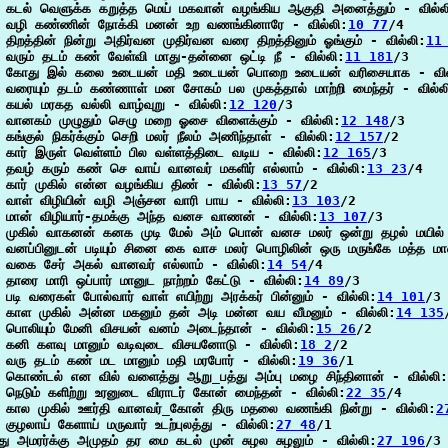
 கடல் வெளுக்க கறுத்த மெய் மகவான் வழங்கிய ஆகுதி அனைத்தும் - வில்ல
 வழி கண்ணின் நோக்கி மனன் உற வணங்கினாரே - வில்லி:
10 77
/4

திறத்தின் நின்று அதிர்வன முதிர்வன வரை திறத்தினும் ஓங்கும் - வில்லி:
11
வரும் தடம் கண் வேள்வி மாது-தன்னை ஒட்டி நீ - வில்லி:
11 181
/3

 கோது இல் கலை உடையன் மதி உடையன் பொறை உடையன் வரிசையாக - வில
வரையும் தடம் கண்ணாள் மன சோகம் பல முகத்தால் மாற்றி மைந்தர் - வில்ல
கயல் மரகத வல்லி வாழ்வுறு - வில்லி:
12 120
/3

வானகம் முழுதும் செழு மறை ஓசை விளைக்கும் - வில்லி:
12 148
/3

கங்குல் நிகர்க்கும் செறி மலர் நீலம் அணிந்தாள் - வில்லி:
12 157
/2

கார் இருள் வெள்ளம் பில வள்ளத்திடை வடிய - வில்லி:
12 165
/3

தவழ் கரும் கண் செ வாய் வானவர் மகளிர் எல்லாம் - வில்லி:
13 23
/4

கார் முகில் என்ன வழங்கிய திண் - வில்லி:
13 57
/2

வாள் விழியின் வழி அஞ்சன வாரி பாய - வில்லி:
13 103
/2

 மான் விழியார்-தமக்கு அந்த வனச வாணன் - வில்லி:
13 107
/3

முகில் வாகனன் கனக முடி மேல் அம் பொன் வனச மலர் ஒன்று தழல் மயில் ம
வனப்பினுடன் படியும் சினை கை வாச மலர் பொழிலின் ஒரு மருங்கே மத்த மாவ
 வகை சேர் அகல் வானவர் எல்லாம் - வில்லி:
14 54
/4

தாரை மாரி ஒப்பார் மானுட நாற்றம் கேட்டு - வில்லி:
14 89
/3

படி வரைகள் போல்வார் வாள் எயிற்று அரக்கர் பின்னும் - வில்லி:
14 101
/3

 காள முகில் அன்ன மகனும் தன் அடி மன்ன வய வீமனும் - வில்லி:
14 135
 பொலியும் மேனி விசயன் வனம் அடைந்தான் - வில்லி:
15 26
/2

 கனி களவு மானும் வடிவுடை விசயனோடு - வில்லி:
18 2
/2

வரு தடம் கண் மட மானும் மதி மரபோர் - வில்லி:
19 36
/1

கொண்டல் என வில் வளைத்து ஆறு_பத்து அம்பு மழை சிந்தினான் - வில்லி:
நெடும் களிற்று உரனுடை விராடர் கோன் மைந்தன் - வில்லி:
22 35
/4

 கால முகில் ஊர்தி வானவர்_கோன் திரு மதலை வணங்கி நின்று - வில்லி:
2
குழலாய் கேளாய் மருவார் உடற்புலத்து - வில்லி:
27 48
/1

்து அமரர்க்கு அமுதம் தர மை கடல் முன் சுழல சுழலும் - வில்லி:
27 196
/3
