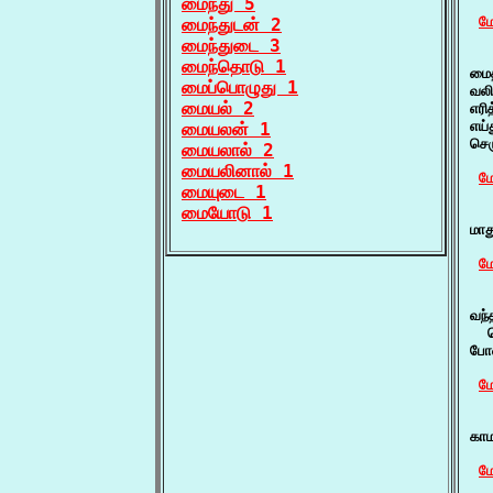
மைந்து 5
மே
மைந்துடன் 2
மைந்துடை 3
   
மைந்தொடு 1
மைத
மைப்பொழுது 1
வலி
மையல் 2
எரி
எய
மையலன் 1
செர
மையலால் 2
மையலினால் 1
மே
மையுடை 1
மையோடு 1
   
மாத
மே
   
வந்
  
போன
மே
   
கா
மே