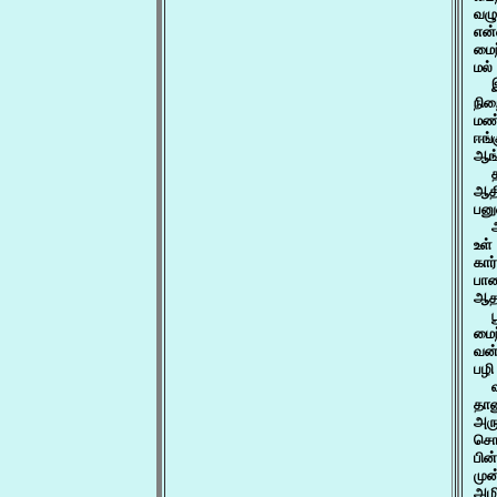
வழு
என்
மைந
மல்
  
நிற
மண்
ஈங்
ஆங்
  த
ஆதி
பனு
  அ
உள்
கார
பாண
ஆதங
  ப
மைந
வன்
பழி
  வ
தான
அர
சொ
பின
முன
அழி