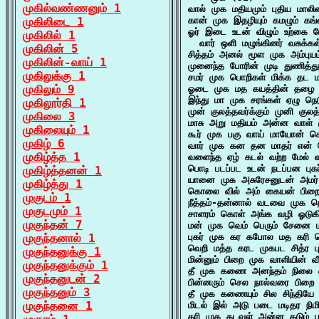
முகில்வண்ணனும் 1
வால் முக மதியமும் புதிய மாலி
முகிலிடை 1
கான் முக இதழியும் கமழும் கங
ஓர் இடை உடன் விழும் உற்கை ப
முகிலில் 1
  வார் ஒளி மழுங்கினர் வசுக்க
முகிலின் 5
சித்தம் அனல் மூள முக அம்புயம
முகிலின்-வாய் 1
முனைந்த போரின் முடி துணித்த
முகிலுக்கு 1
சமர் முக பொறிகள் மிக்க தட மத
முகிலும் 9
ஓடை முக மத கயத்தின் தழை ச
இந்து மா முக சரங்கள் ஏழு ந
முகிலூர்தி 1
முன் குலத்தவர்க்கும் முனி குல
முகிலை 3
மாசு அறு மதியம் அன்ன வாள் 
முகிலையும் 1
கூர் முக பகு வாய் மாயோன் கொ
முகிழ் 6
வார் முக கன தன மாதர் என் ச
முகிழ்த்த 1
வளைந்த ஏழ் கடல் வற்ற மேல் 
பொடி படப்பட உடன் நடப்பன புகர
முகிழ்த்தனன் 1
யானை முக அசுரேசனுடன் அமர்
முகிழ்த்து 1
கொலை வில் அம் கையன் பிறை 
முகுடம் 1
நீத்தம்-தன்னால் வடவை முக நெ
முகுடமும் 1
சாளரம் கொள் அங்க வழி ஓடுகி
முகுந்தன் 7
மன் முக வெம் பெரும் சேனை 
முகுந்தனால் 1
புகர் முக கர கபோல மத கரி 
வெறி மத்த கரட முகபட சித்ர 
முகுந்தனுக்கு 1
மின்னும் பிறை முக வாளியின் வீழ
முகுந்தனுக்கும் 1
தீ முக கணை அனந்தம் நிலை ஒன
முகுந்தனுடன் 2
பின்னரும் செல நால்வரை பிறை 
முகுந்தனும் 3
தீ முக கணையும் சில சிந்தியே 
முகுந்தனை 1
மிடல் இல் அடு படை மடிதர நிமி
கரி முக கடவுள் அன்ன கடும் பர