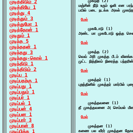
    முகடுற (2)

முடித்திடும் 2
மஞ்சின் நீடு உரும் ஒலி என ப
முடித்தியே 1
பயில் படை நடக்க அகல் முகடு
முடித்து 4
முடித்தும் 3
மேல்
முடித்துமோ 1
    முகடோடு (1)

முடித்தோன் 1
அண்ட மா முகடோடு ஒத்த சென்ன
முடிதும் 1
முடிந்த 5
மேல்
முடிந்ததன் 1
முடிந்தது 3
    முகத்த (2)

வெவ் அரி முகத்த பீடம் விளங்க
முடிந்தது-கொல் 1
முட்ட நித்திலம் நிரைத்த பந்தர
முடிந்திடு 1
முடிந்திடும் 2
மேல்
முடிப்ப 1
    முகத்தர் (1)

முடிப்பதற்கு 1
புறத்தினில் முகத்தர் மார்பில்
முடிப்பது 1
முடிப்பதும் 1
மேல்
முடிப்பர் 1
முடிப்பல் 1
    முகத்தவனை (1)

தீ முகத்தவனை அ செம்மல் மீளவ
முடிப்பன் 4
முடிப்பன 1
மேல்
முடிப்பார் 3
முடிப்பான் 8
    முகத்தன (1)

முடிப்பிக்க 1
கணை பல வீரர் முகத்தன தோ