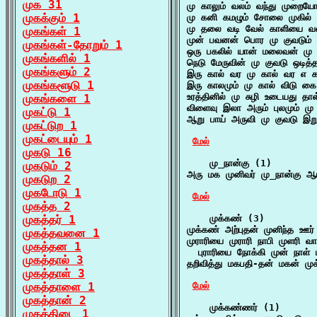
முக 31
மு காலும் வலம் வந்து முறைய
முகக்கும் 1
மு கனி கமழும் சோலை முகில் 
மு தலை வடி வேல் காளியை வணங்
முகங்கள் 1
முன் பவனன் பொர மு குவடும் த
முகங்கள்-தோறும் 1
ஒரு பகலில் யான் மலைவன் மு 
முகங்களில் 1
நெடு மேருவின் மு குவடு ஒடித்த
முகங்களும் 2
இரு கால் வர மு கால் வர எ கா
முகங்களூடு 1
இரு காலமும் மு கால் விடு கை 
உரத்தினில் மு சுழி உடையது தா
முகங்களை 1
விளைவு இலா அரும் புலமும் மு
முகட்டு 1
ஆறு பாய் அருவி மு குவடு இ
முகட்டுற 1
முகட்டையும் 1
மேல்
முகடு 16
    மு_நான்கு (1)

முகடும் 2
அரு மக முனிவர் மு_நான்கு ஆய
முகடுற 2
முகடோடு 1
மேல்
முகத்த 2
முகத்தர் 1
    முக்கண் (3)

முக்கண் அற்புதன் முனிந்த ஊர்
முகத்தவனை 1
முராரியை முராரி நாபி முளரி வ
முகத்தன 1
  புராரியை நோக்கி முன் நாள் பு
முகத்தால் 3
தறிவித்து மகபதி-தன் மகன் மு
முகத்தாள் 3
முகத்தாளை 1
மேல்
முகத்தான் 2
    முக்கண்ணர் (1)

முகத்திடை 1