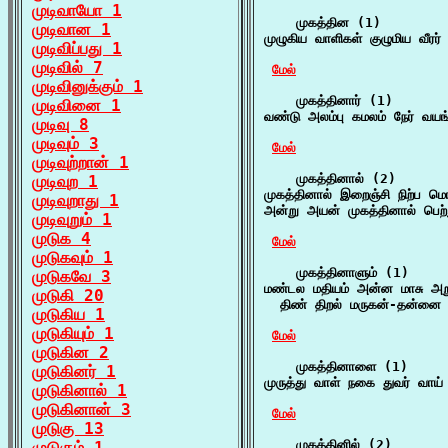
முடிவாயோ 1
    முகத்தின (1)

முடிவான 1
முழுகிய வாளிகள் குழுமிய வீர
முடிவிப்பது 1
முடிவில் 7
மேல்
முடிவினுக்கும் 1
    முகத்தினார் (1)

முடிவினை 1
வண்டு அலம்பு கமலம் நேர் வயங்
முடிவு 8
முடிவும் 3
மேல்
முடிவுற்றான் 1
    முகத்தினால் (2)

முடிவுற 1
முகத்தினால் இறைஞ்சி நிற்ப மொ
முடிவுறாது 1
அன்று அயன் முகத்தினால் பெற்
முடிவுறும் 1
முடுக 4
மேல்
முடுகவும் 1
    முகத்தினாளும் (1)

முடுகவே 3
மண்டல மதியம் அன்ன மாசு அறு 
முடுகி 20
  திண் திறல் மருகன்-தன்னை 
முடுகிய 1
முடுகியும் 1
மேல்
முடுகின 2
    முகத்தினாளை (1)

முடுகினர் 1
முருத்து வாள் நகை துவர் வாய்
முடுகினால் 1
முடுகினான் 3
மேல்
முடுகு 13
    முகத்தினில் (2)

முடுகும் 1