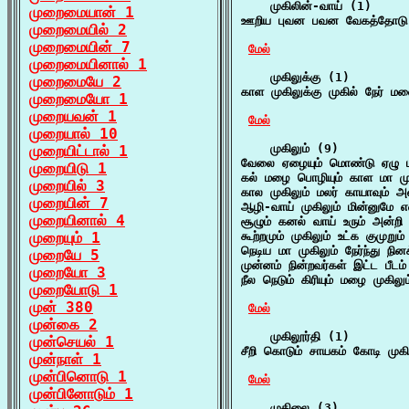
    முகிலின்-வாய் (1)

முறைமையான் 1
ஊறிய புவன பவன வேகத்தோடு உ
முறைமையில் 2
முறைமையின் 7
மேல்
முறைமையினால் 1
    முகிலுக்கு (1)

முறைமையே 2
காள முகிலுக்கு முகில் நேர் 
முறைமையோ 1
முறையவன் 1
மேல்
முறையால் 10
    முகிலும் (9)

முறையிட்டால் 1
வேலை ஏழையும் மொண்டு ஏழு மா
முறையிடு 1
கல் மழை பொழியும் காள மா முகி
முறையில் 3
கால முகிலும் மலர் காயாவும் அ
முறையின் 7
ஆழி-வாய் முகிலும் மின்னுமே எ
முறையினால் 4
சூழும் கனல் வாய் உரும் அன்றி 
முறையும் 1
கூற்றமும் முகிலும் உட்க குமுறு
நெடிய மா முகிலும் நேர்ந்து நி
முறையே 5
முன்னம் நின்றவர்கள் இட்ட பீடம
முறையோ 3
நீல நெடும் கிரியும் மழை முகிலு
முறையோடு 1
முன் 380
மேல்
முன்கை 2
    முகிலூர்தி (1)

முன்செயல் 1
சீறி கொடும் சாயகம் கோடி முகி
முன்நாள் 1
முன்பினொடு 1
மேல்
முன்பினோடும் 1
    முகிலை (3)
