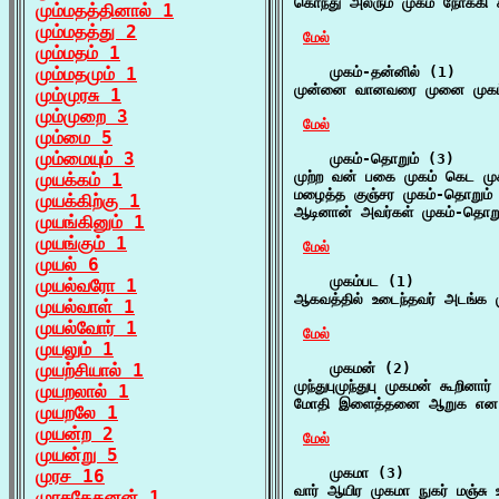
கொந்து அலரும் முகம் நோக்கி க
மும்மதத்தினால் 1
மும்மதத்து 2
மேல்
மும்மதம் 1
மும்மதமும் 1
    முகம்-தன்னில் (1)

முன்னை வானவரை முனை முகம்-தன
மும்முரசு 1
மும்முறை 3
மேல்
மும்மை 5
மும்மையும் 3
    முகம்-தொறும் (3)

முற்ற வன் பகை முகம் கெட முக
முயக்கம் 1
மழைத்த குஞ்சர முகம்-தொறும் 
முயக்கிற்கு 1
ஆடினான் அவர்கள் முகம்-தொறும
முயங்கினும் 1
முயங்கும் 1
மேல்
முயல் 6
    முகம்பட (1)

முயல்வரோ 1
ஆகவத்தில் உடைந்தவர் அடங்க மு
முயல்வாள் 1
முயல்வோர் 1
மேல்
முயலும் 1
முயற்சியால் 1
    முகமன் (2)

முந்துபுமுந்துபு முகமன் கூறினார்
முயறலால் 1
மோதி இளைத்தனை ஆறுக என ப
முயறலே 1
முயன்ற 2
மேல்
முயன்று 5
    முகமா (3)

முரச 16
வார் ஆயிர முகமா நுகர் மஞ்சு
முரசகேதனன் 1