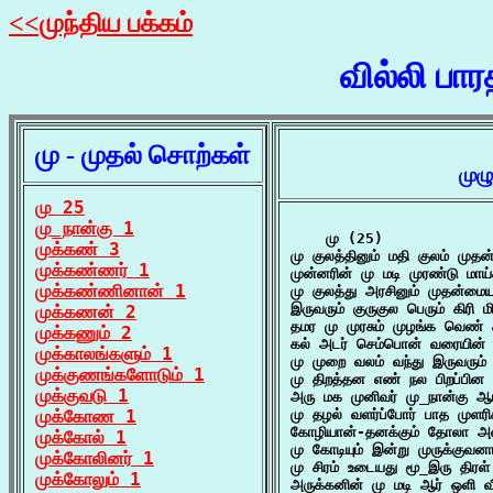
<<முந்திய பக்கம்
வில்லி பா
மு - முதல் சொற்கள்
முழ
மு 25
மு_நான்கு 1
    மு (25)

முக்கண் 3
மு குலத்தினும் மதி குலம் முத
முக்கண்ணர் 1
முன்னரின் மு மடி முரண்டு மாய
முக்கண்ணினான் 1
மு குலத்து அரசினும் முதன்மைய
இருவரும் குருகுல பெரும் கிரி
முக்கணன் 2
தமர மு முரசும் முழங்க வெண் ச
முக்கணும் 2
கல் அடர் செம்பொன் வரையின் ம
முக்காலங்களும் 1
மு முறை வலம் வந்து இருவரும
முக்குணங்களோடும் 1
மு திறத்தன எண் நல பிறப்பின
முக்குவடு 1
அரு மக முனிவர் மு_நான்கு ஆய
முக்கோண 1
மு தழல் வளர்ப்போர் பாத முளர
கோழியான்-தனக்கும் தோலா அவு
முக்கோல் 1
மு கோடியும் இன்று முருக்குவனா
முக்கோலினர் 1
மு சிரம் உடையது மூ_இரு திரள
முக்கோலும் 1
அருக்கனின் மு மடி ஆர் ஒளி வீச