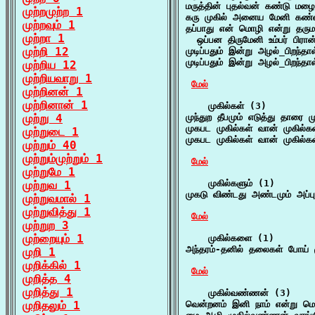
மருத்தின் புதல்வன் கண்டு மழை
முற்றமுற்ற 1
கரு முகில் அனைய மேனி கண்
முற்றவும் 1
தப்பாது என் மொழி என்று தரும
முற்றா 1
  ஒப்பன திருமேனி உம்பர் பிரா
முற்றி 12
முடிப்பதும் இன்று அழல்_பிறந்தா
முடிப்பதும் இன்று அழல்_பிறந்தா
முற்றிய 12
முற்றியவாறு 1
மேல்
முற்றினன் 1
முற்றினான் 1
    முகில்கள் (3)

முற்று 4
முந்துற தீபமும் எடுத்து தாரை 
முகபட முகில்கள் வான் முகில்
முற்றுடை 1
முகபட முகில்கள் வான் முகில்
முற்றும் 40
முற்றும்முற்றும் 1
மேல்
முற்றுமே 1
    முகில்களும் (1)

முற்றுவ 1
முகடு விண்டது அண்டமும் அப்பு
முற்றுவமால் 1
முற்றுவித்து 1
மேல்
முற்றுற 3
முற்றையும் 1
    முகில்களை (1)

அந்தரம்-தனில் தலைகள் போய் 
முறி 1
முறிக்கில் 1
மேல்
முறித்த 4
முறித்து 1
    முகில்வண்ணன் (3)

முறிதலும் 1
வென்றனம் இனி நாம் என்று மெ