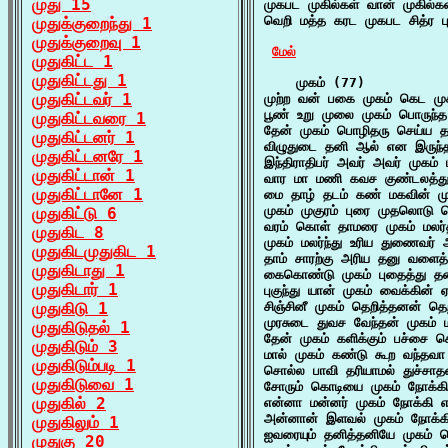
முது 15
முகபட முகில்கள் வான் முகில்
வெறி மத்த கரட முகபட சித்ர 
முதுக்குறைந்து 1
முதுக்குறைவு 1
மேல்
முதுகிட்ட 1
முதுகிட்டது 1
    முகம் (77)

முதுகிட்டவர் 1
முற்ற வன் பகை முகம் கெட முக
பூண் உறு முலை முகம் பொருந்த
முதுகிட்டவரை 1
தேன் முகம் பொழிதரு செய்ய த
முதுகிட்டனர் 1
விழுதுடை தனி ஆல் என இருந்
முதுகிட்டனரே 1
இந்திராதிபர் அவர் அவர் முகம்
முதுகிட்டான் 1
வார மா மணி கவச குண்டலத்துட
முதுகிட்டானே 1
மை தாழ் தடம் கண் மகவின் மு
முகம் முகுரம் புரை முதலொடு 
முதுகிட்டு 6
வரம் கொள் தாமரை முகம் மலர்த்
முதுகிட 8
முகம் மலர்ந்து உரிய துணைவர
முதுகிடமுதுகிட 1
தாம் சாரற்கு அரிய தனு வளைத்
முதுகிடாது 1
கைகொண்டு முகம் புதைத்து தன
முதுகிடார் 1
புகுந்து யான் முகம் வைக்கின் 
முதுகிடு 1
சிஞ்சினீ முகம் தெறித்தனன் தெ
முரசுடை துவச வேந்தன் முகம் ம
முதுகிடுதல் 1
தேன் முகம் களிக்கும் பச்சை 
முதுகிடும் 3
மால் முகம் கண்டு கூற வந்தவா 
முதுகிடும்படி 1
சொல்ல பாவி தரியாமல் துச்சா
முதுகிடுவை 1
சோரும் கொடியை முகம் நோக்கி
முதுகில் 2
என்னா மன்னர் முகம் நோக்கி எ
அன்னான் இளவல் முகம் நோக்கி
முதுகிலும் 1
ஐவரையும் தனித்தனியே முகம் க
முதுகு 20