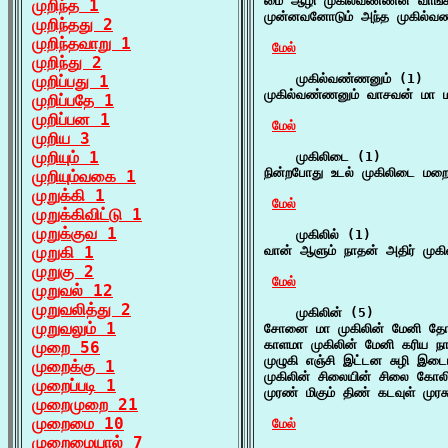
மை ஆழி முகில்வண்ணன் வாங்க
முறிந்த 1
முன்னவனோடும் அந்த முகில்வ
முறிந்தது 2
முறிந்தவாறு 1
மேல்
முறிந்து 2
    முகில்வண்ணனும் (1)

முறிப்பது 1
முகில்வண்ணனும் வாசவன் மா ம
முறிப்பதே 1
முறிப்பன 1
மேல்
முறிய 3
முறியும் 1
    முகிலிடை (1)

நின்றபோது உடல் முகிலிடை மறைந
முறியும்வகை 1
முறுக்கி 1
மேல்
முறுக்கிவிட்டு 1
முறுக்குவ 1
    முகிலில் (1)

முறுகி 1
வான் ஆளும் நாதன் அதிர் முகி
முறுகு 2
மேல்
முறுவல் 12
முறுவலித்து 2
    முகிலின் (5)

முறுவலும் 1
சோனை மா முகிலின் மேனி தோன்
காளமா முகிலின் மேனி கரிய நாய
முறை 56
முழுகி எஞ்சி இட்டன சுழி இடை
முறைக்கு 1
முகிலின் சிலையின் சிலை கோல
முறைப்படி 1
முரண் மிகும் திண் கடவுள் ம
முறைமுறை 21
முறைமை 10
மேல்
முறைமையால் 7