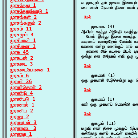
எ முகமும் தம் முகமா இலையும் 
முரசகேது 1
மை வான் அளகம் திசை வாள் ம
முரசகேதுவோடு 1
முரசங்கள் 2
மேல்
முரசங்களும் 2
    முகமாக (4)

முரசம் 11
ஆயிரம் கரத்து அதிபதி புகழ்ந்த
முரசமும் 3
  போய் இரந்து இவை உரைத்த பின்
முரசினன் 1
காரணம் உணர்ந்தோர் வேள்வி க
முரசினை 1
யானை என்று உரைக்கும் நால் வ
  தானை அம் கடலை மிடல் உற வ
முரசு 45
ஒன்று என அநேகம் ஏவி ஒரு மு
முரசுடன் 2
முரசுடை 3
மேல்
முரசுடையோனை 1
முரசும் 6
    முகமாகி (1)

ஒரு முகமாகி மேற்சென்று உறு ச
முரண் 36
முரண்கொள் 2
மேல்
முரண்டு 4
முரண்படு 1
    முகமாய் (1)

முரணால் 1
கார் ஒரு முகமாய் மொண்டு கண
முரணிய 2
மேல்
முரணு 2
முரணுடன் 3
    முகமும் (11)

முரணுடை 3
மருவி எண் திசை முகமும் நிற
கன்றிவரு கனல் கடவுள் கையில்
முரணுற 1