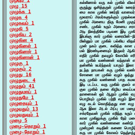
முழவும் 1
கல்லினால் வரு கல் முகில் வி
முழு 15
குருந்து ஒசித்தருள் முகில் உ
முழுக்க 1
மை கால முகில் ஊர்தி வானவர்
முழுக 4
மூவராய் அவர்களுக்கும் முதல்வ
முகில் அனைய திரு மேனி முகுந
முழுகவும் 1
சண்ட முகில் உரும் அனைய சராச
முழுகி 5
அடி நிலத்திலே படிவன இடி முக
முழுகிய 2
இயங்கு கார் முகில் வரையின்-
முழுகின 4
மின்னும் மா முகில் பல்லிய வித
முழுகினள் 1
முன் நகம் குடை கவித்த காள ம
மல் இரண்டினையும் இருவர் ஆகி
முழுகினார் 1
எதிர் முகில் தவழும் கோயில் எர
முழுகினான் 1
மா முகில் வண்ணன் வந்தான் எ
முழுகு 1
தன்னில் உயர்ந்தவர் யாரும் இலா
முழுகும் 2
நடந்த நாயகன் கரு முகில் வண
முழுது 16
சோனை மா முகில் ஏழும் ஒத்து அ
முழுதுடை 4
கரு முகில் வண்ணன் பாத கமலத்தி
இடி படப்பட வரு முகில் குலம்
முழுதும் 41
குல முகில் தலை கிழிய வைப்பன
முழுதுமாய் 1
தானைகள் ஒர் ஆறும் முகில் ஏ
முழுதுமே 1
பொழியும் முகில் பற்றி எழும்
முழுதையும் 1
எழு கடல் கொதித்தது என எழு ப
முழுவதும் 13
ஆசு இலா அடல் அப்பு மா மழை 
சக்ரதேவன் முகில் எறிந்த உரும
முழுவதுவும் 1
காள முகிலுக்கு முகில் நேர் 
முழை 5
கார் முகில் வண்ணனை கண்டு 
முழை-தொறும் 1
முன்முன் கடிதின் கணை பொழிந்த
முழை-தோறும் 1
கரு மா முகில் கோலம் நெஞ்சத்து