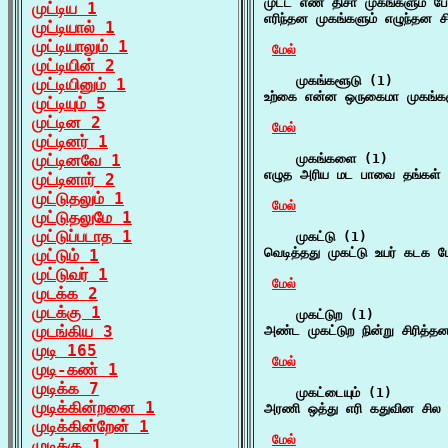
முட்ட எண் திசா முகங்களும் ப
முட்டிய 1
எரிந்தன முகங்களும் எழுந்தன 
முட்டியால் 1
முட்டியாலும் 1
மேல்
முட்டியின் 2
    முகங்களூடு (1)

முட்டியினும் 1
உற்கை என்ன ஒருகைமா முகங்கள
முட்டியும் 5
முட்டின 2
மேல்
முட்டினர் 1
முட்டினவே 1
    முகங்களை (1)

எழுத அரிய மட பாவை தங்கள் ம
முட்டினார் 2
முட்டுதலும் 1
மேல்
முட்டுதலுமே 1
முட்டுப்படாத 1
    முகட்டு (1)

வெடித்தது முகட்டு உயர் கடக 
முட்டும் 1
முட்டுவர் 1
மேல்
முடக்க 2
முடக்கு 1
    முகட்டுற (1)

முடங்கிய 3
அண்ட முகட்டுற நின்று சிரித்த
முடி 165
மேல்
முடி-கண் 1
முடிக்க 7
    முகட்டையும் (1)

முடிக்கின்றனை 1
அரணி ஒத்து எரி கதுவின சில
முடிக்கின்றேன் 1
மேல்
முடிக்கு 1