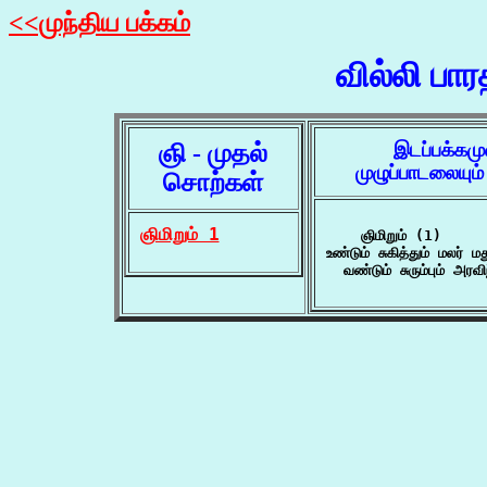
<<முந்திய பக்கம்
வில்லி பா
ஞி - முதல்
இடப்பக்கம
முழுப்பாடலையு
சொற்கள்
ஞிமிறும் 1
    ஞிமிறும் (1)

உண்டும் சுகித்தும் மலர் 
  வண்டும் சுரும்பும் 