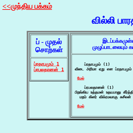
<<முந்திய பக்கம்
வில்லி பா
ப் - முதல்
இடப்பக்கமுள
முழுப்பாடலையும்
சொற்கள்
ப்ரதாபமும் 1
    ப்ரதாபமும் (1)

ப்ரபலதானன் 1
விடை அரிமா ஏறு என ப்ரதாபமும் வ
மேல்
    ப்ரபலதானன் (1)

பிறங்கிய உத்தமன் உதயபானு கீர்த
  மறம் கிளர் விக்ரமவாகு சுசீலன
மேல்