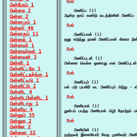
மேல்
பின்போம் 1
பின்றை 2
    பிணிப்ப (1)

ஆன்ற தாய் கண்டு வடத்தினின் பிணிப்ப 
பின்ன 2
பின்னமும் 1
மேல்
பின்னர் 46
பின்னரும் 11
    பிணிப்பான் (1)

பின்னல் 1
தனு எடுத்து நாண் பிணிப்பான் கிளரா நி
பின்னவர் 1
மேல்
பின்னவர்கள் 1
பின்னவன் 3
    பிணிப்புடன் (1)

பின்னி 1
பின்னை வெல்ல ஒணாது என பிணிப்புடன் ம
பின்னிட்டதே 1
மேல்
பின்னிட்டவர்க்கு 1
பின்னிட்டிடு 1
    பிணிப்பும் (1)

பின்னிட்டு 2
மல் படு புயகிரி வட பிணிப்பும் அற்று - வ
பின்னிட 4
மேல்
பின்னிடபின்னிட 1
பின்னிடாது 1
    பிணியால் (1)

பின்னிய 4
துன்பம் பயந்த பிணியால் அழி தோற்றம் மா
பின்னும் 35
பின்னுற 2
மேல்
பின்னே 2
    பிணியின் (1)

பின்னை 32
மூத்தவர் இளையோர் வேத முனிவரர் பிணிய