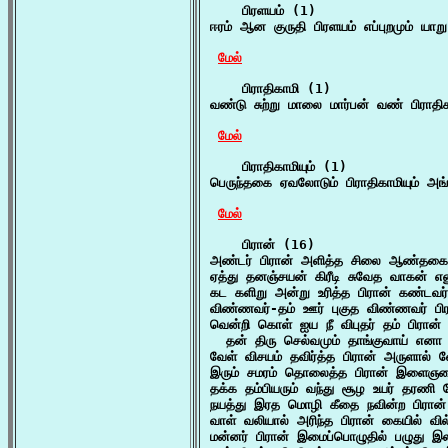
    பிரளயம் (1)

ஈரம் ஆன குருதி பிரளயம் எப்புறமும் யாற
மேல்
    பிராதிகாமி (1)

வண்டு சுற்று மாலை மார்பன் வண் பிராதி
மேல்
    பிராதிகாமியும் (1)

பெருந்தகை ஏவலோடும் பிராதிகாமியும் அங்
மேல்
    பிரான் (16)

அண்டர் பிரான் அளித்த சிலை ஆண்தகைய
ஏத்து தனஞ்சயன் கிரீடி சுவேத வாகன் என
கட களிறு அன்று உரித்த பிரான் கண்டவ
விண்ணவர்-தம் ஊர் புகுத விண்ணவர் பிர
வென்றி கொள் ஐய நீ விபுதர் தம் பிரான்

  தன் திரு செல்வமும் தாங்குவாய் எனா 
வேள் விசயம் தவிர்த்த பிரான் அருளால் வ
இரும் சமரம் தொலைத்த பிரான் இளைஞரைய
தக்க தம்பியரும் வந்து சூழ உயர் தரணி மே
நயத்து இரத மொழி கீதை நவின்ற பிரான் 
வாள் வலியால் அரிந்த பிரான் கையில் வில
மன்னர் பிரான் இமைப்பொழுதில் பழுது இ