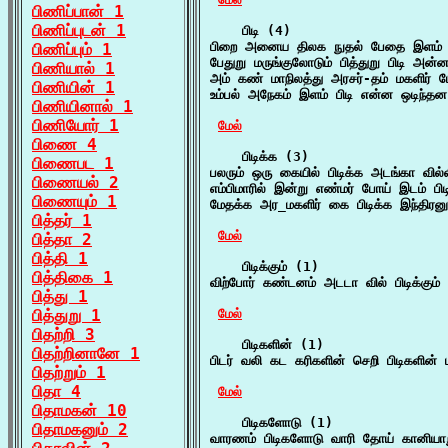
பிணிப்பான் 1
பிணிப்புடன் 1
    பிடி (4)

பிறை அனைய திலக நுதல் பேதை இளம் பிட
பிணிப்பும் 1
பேதுறு மருங்குலோடும் பித்துறு பிடி அன்ன
பிணியால் 1
அம் கண் மாநிலத்து அரசர்-தம் மகளிர் ப
பிணியின் 1
உம்பல் அநேகம் இளம் பிடி என்ன ஒடிந்த
பிணியினால் 1
பிணியோர் 1
மேல்
பிணை 4
    பிடிக்க (3)

பிணைபட 1
பலரும் ஒரு கையில் பிடிக்க அடங்கா வி
பிணையல் 2
எம்பிமாரில் இன்று எண்மர் போய் இடம் பி
பிணையும் 1
மேதக்க அர_மகளிர் கை பிடிக்க இந்திரன
பித்தர் 1
மேல்
பித்தா 2
பித்தி 1
    பிடிக்கும் (1)

பித்திகை 1
விற்போர் கண்டனம் அடடா வில் பிடிக்கும
பித்து 1
பித்துறு 1
மேல்
பிதற்றி 3
    பிடிகளின் (1)

பிதற்றினானே 1
பிடர் வலி கட கரிகளின் செறி பிடிகளின் 
பிதற்றும் 1
பிதா 4
மேல்
பிதாமகன் 10
    பிடிகளோடு (1)

பிதாமகனும் 2
வாரணம் பிடிகளோடு வாரி தோய் கானியாறு