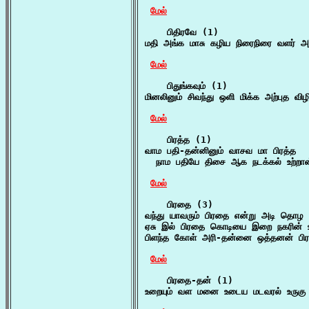
மேல்
    பிதிரவே (1)

மதி அங்க மாசு கழிய நிரைநிரை வளர் அ
மேல்
    பிதுங்கவும் (1)

மினலினும் சிவந்து ஒளி மிக்க அற்புத விழ
மேல்
    பிரத்த (1)

வாம பதி-தன்னினும் வாசவ மா பிரத்த

  நாம பதியே திசை ஆக நடக்கல் உற்றான
மேல்
    பிரதை (3)

வந்து யாவரும் பிரதை என்று அடி தொழ 
ஏசு இல் பிரதை கொடியை இறை நகரின் உய்
பிளந்த கோள் அரி-தன்னை ஒத்தனன் பிர
மேல்
    பிரதை-தன் (1)

உறையும் வள மனை உடைய மடவரல் உருகு 