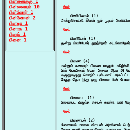
பின்னைக்கு 1
பின்னையும் 10
மேல்
பின்னோர் 1
    பிணியினால் (1)

பின்னோன் 2
அன்றுதொட்டு இவன் ஐம் முதல் பிணியினா
பினதா 1
பினாக 1
மேல்
பினும் 1
    பிணியோர் (1)

பினை 1
துன்று பிணியோர் துறந்தோர் அடங்காதோர்
மேல்
    பிணை (4)

மன்னும் கலையும் பிணை மானும் மகிழ்ச்சி
பின் போயினள் மென் பிணை ஆன அ பேத
அழுதுஅழுது கொடும் புலி-வாய் அகப்பட்
பேதுற தொடர்ந்து ஒரு பிணை பின் போனத
மேல்
    பிணைபட (1)

பிணைபட விழுந்த செயல் கண்டு நனி பேது
மேல்
    பிணையல் (2)

பிணையல் மாலை விசயன் அண்ணல் பெற்றி
கோல மணி குழைகளினும் குழையாக பிணை