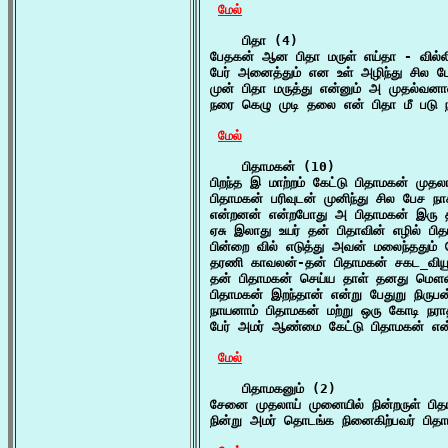
மேல்
    பிதா (4)

பேதகன் ஆன பிதா மருள் எய்தா - வில்ல
பேர் அனைத்தும் என உள் அழிந்து சில ப
முன் பிதா மருத்து என்னும் அ முதல்வனால
நரை கெழு முடி தலை என் பிதா மீ படு ந
மேல்
    பிதாமகன் (10)

பிறந்த இ மாற்றம் கேட்டு பிதாமகன் முதல
பிதாமகன் பரிவுடன் முனிந்து சில பேச நா
என்றனன் என்றபோது அ பிதாமகன் இரு தா
ஏசு இலாது உயர் தன் பிதாவின் எழில் பி
பின்றை வில் எடுத்து அவன் மலைந்ததும் 
தரணி காவலன்-தன் பிதாமகன் சகட_வியூக
தன் பிதாமகன் செய்ய தாள் தனது மௌலி 
பிதாமகன் இறந்தான் என்று பேதுறு நிருபன
நாயனாம் பிதாமகன் மற்று ஒரு கோடி நராத
பேர் அமர் ஆண்மை கேட்டு பிதாமகன் 
மேல்
    பிதாமகனும் (2)

சேனை முதலாய் முனையில் நின்றருள் பிதா
நின்று அமர் தொடங்க நினைகிற்பவர் பிதா