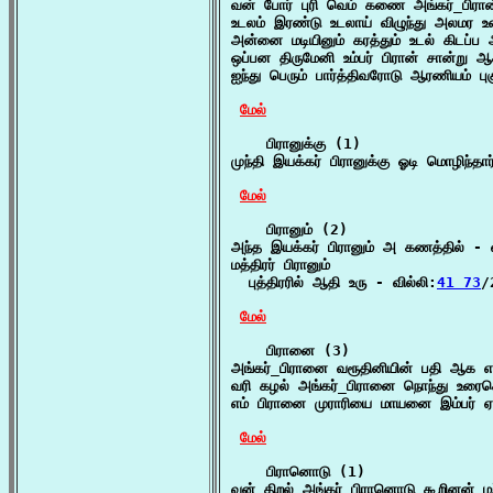
வன் போர் புரி வெம் கணை அங்கர்_பிரான
உடலம் இரண்டு உடலாய் விழுந்து அலமர உத
அன்னை மடியினும் கரத்தும் உடல் கிடப்ப
ஒப்பன திருமேனி உம்பர் பிரான் சான்று 
ஐந்து பெரும் பார்த்திவரோடு ஆரணியம் புக
மேல்
    பிரானுக்கு (1)

முந்தி இயக்கர் பிரானுக்கு ஓடி மொழிந்தார
மேல்
    பிரானும் (2)

அந்த இயக்கர் பிரானும் அ கணத்தில் - வ
மத்திரர் பிரானும்

  புத்திரரில் ஆதி உரு - வில்லி:
41 73
/
மேல்
    பிரானை (3)

அங்கர்_பிரானை வரூதினியின் பதி ஆக எ
வரி கழல் அங்கர்_பிரானை நொந்து உரைச
எம் பிரானை முராரியை மாயனை இம்பர் ஏழ
மேல்
    பிரானொடு (1)

வன் திறல் அங்கர்_பிரானொடு கூறினன் ம