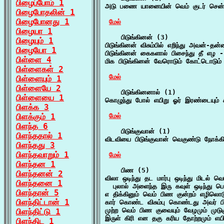
பிழைப்போம் 1
அடு பணை யானையின் வெம் குடர் சென்ற
பிழைபோதலின் 1
பிழைபோனது 1
மேல்
பிழையா 1
    பிடுங்கினன் (3)

பிழையும் 1
பிடுங்கினன் விசும்பில் எறிந்து அவன்-
பிழையோ 1
பிடுங்கினன் கைகளால் பிசைந்து தீ எழ -
பிள்ளை 4
மிக பிடுங்கினன் வேரொடும் கோட்டொடும் 
பிள்ளைகள் 2
மேல்
பிள்ளையும் 1
பிள்ளையே 2
    பிடுங்கினனால் (1)

பிள்ளையை 1
கொழுந்து போல் எயிறு ஓர் இரண்டையும் க
பிளக்க 3
பிளக்கும் 1
மேல்
பிளந்த 6
    பிடுங்குவான் (1)

பிளந்ததால் 1
விடவியை பிடுங்குவான் வெகுண்டு நோக்க
பிளந்தது 3
பிளந்தவாறும் 1
மேல்
பிளந்தன 1
    பிண (5)

பிளந்தனன் 2
விலா ஒடிந்து தட மார்பு ஒடிந்து மிடல் வெ
பிளந்தனை 1
  புலால் அளைந்த இரு கவுள் ஒடிந்து பொ
பிளந்தான் 5
எ திக்கினும் வெம் பிண குன்றம் எழிலொட
பிளந்திட்டான் 1
கார் கொண்ட விசும்பு கொண்டது அவர் 
முற்ற வெம் பிண குவையும் வேழமும் முடுக
பிளந்திட்டு 1
இருள் கிரி என தகு கரிய தோற்றமும் எய
பிளந்திட 1