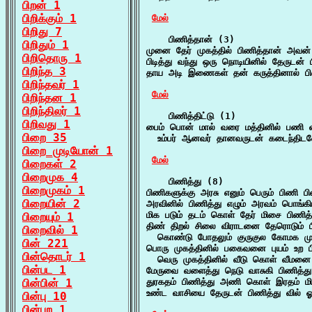
பிறன் 1
பிறிக்கும் 1
மேல்
பிறிது 7
    பிணித்தான் (3)

பிறிதும் 1
முனை தேர் முகத்தில் பிணித்தான் அவன
பிறிதொரு 1
பிடித்து வந்து ஒரு நொடியினில் தேருடன் 
பிறிந்த 3
தாய அடி இணைகள் தன் கருத்தினால் பிண
பிறிந்தவர் 1
மேல்
பிறிந்தன 1
பிறிந்திலர் 1
    பிணித்திட்டு (1)

பிறிவது 1
பைம் பொன் மால் வரை மத்தினில் பணி வடம
பிறை 35
  உம்பர் ஆனவர் தானவருடன் கடைந்திடவ
பிறை_முடியோன் 1
மேல்
பிறைகள் 2
பிறைமுக 4
    பிணித்து (8)

பிறைமுகம் 1
பிணிகளுக்கு அரசு எனும் பெரும் பிணி ப
பிறையின் 2
அரவினில் பிணித்து எழும் அரவம் பொங்கி
மிக படும் தடம் கொள் தேர் மிசை பிணித்
பிறையும் 1
திண் திறல் சிலை விராடனை தேரொடும் பி
பிறைவில் 1
  கொண்டு போதலும் குருகுல கோமக மு
பின் 221
பொரு முகத்தினில் பகைவனை புயம் உற பி
பின்தொடர் 1
  வெரு முகத்தினில் வீடு கொள் வீமனை 
பின்பட 1
மேருவை வளைத்து நெடு வாசுகி பிணித்
பின்பின் 1
துரகதம் பிணித்து அணி கொள் இரதம் 
உண்ட வாசியை தேருடன் பிணித்து வில் ஓர
பின்பு 10
பின்புற 1