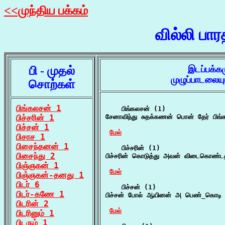
<<முந்திய பக்கம்
வில்லி பா
பி - முதல்
இடப்பக்க
முழுப்பாடலைய
சொற்கள்
பிங்கலசன் 1
    பிங்கலசன் (1)

பிச்சரின் 1
சேனாவிந்து சுதக்கணன் பொன் தேர் பிங்
பிச்சன் 1
மேல்
பிசாச 1
பிசைந்தனன் 1
    பிச்சரின் (1)

பிசைந்து 2
பிச்சரின் கொடுத்து அவன் விடைகொண்டத
பிஞ்ஞகன் 1
மேல்
பிஞ்ஞகன்-தனது 1
பிடர் 6
    பிச்சன் (1)

பிடர்-கணே 1
பிச்சன் போல் ஆயினன் அ பெண்_கொடி மெய
பிடரின் 2
மேல்
பிடரினும் 1
பிடரும் 1