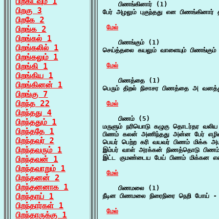
பிறகிடவும் 1
    பிணங்கினார் (1)

பிறகு 3
பேர் அழலும் புகுந்தது என பிணங்கினார் த
பிறகே 2
மேல்
பிறங்க 2
பிறங்கல் 1
    பிணங்கும் (1)

பிறங்கலில் 1
செய்த்தலை கயலும் வாளையும் பிணங்கும் 
பிறங்கலும் 1
பிறங்கி 1
மேல்
பிறங்கிய 1
    பிணத்தை (1)

பிறங்கினன் 1
பெரும் திறல் நிசாசர பிணத்தை அ வனத்த
பிறங்கு 7
பிறந்த 22
மேல்
பிறந்தது 4
    பிணம் (5)

பிறந்ததும் 1
மருளும் நரியொடு கழுகு தொடர்தர வலிய 
பிறந்ததே 1
பிணம் கலன் அணிந்தது அன்ன பேர் எழில்
பிறந்தவர் 2
பெயர் பெற்ற கரி வயவர் பிணம் மிக்க அம
பிறந்தவரும் 1
இம்பர் வாள் அரக்கன் நிணத்தொடு பிணம
இட்ட குமண்டைய பேய் பிணம் மிக்கன என
பிறந்தவன் 1
பிறந்தவாறும் 1
மேல்
பிறந்தனன் 2
பிறந்தனனாக 1
    பிணமலை (1)

பிறந்தாய் 1
நீடின பிணமலை நிரைநிரை நெறி போய் - 
பிறந்தார்கள் 1
மேல்
பிறந்தாருக்கு 1