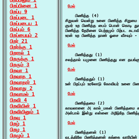
பிறப்பினை 1
மேல்
பிறப்பு 9
    பிணித்த (4)

பிறப்புடை 1
சிறுவன் வென்று உனை பிணித்த சிறுமை
பிறப்புடைய 1
குமர் உற பிணித்த பைம் பொன் கொடி து
பிறப்பும் 6
பிணித்த தேரினை பெற்றமும் பிற்பட கடாவ
பிறப்பையும் 2
உரன் உற பிணித்த நாண் ஓசை வீசவும் - 
பிறர் 21
மேல்
பிறர்க்கு 1
பிறரால் 1
    பிணித்தது (1)

பிறருக்கு 1
சலத்தால் யமுனை பிணித்தது என தயங்கு
பிறரும் 3
மேல்
பிறவா 1
பிறவாத 1
    பிணித்ததும் (1)

பிறவாதார் 1
உன் பிறப்பும் உரலோடு கோவியர் உனை பிணி
பிறவாது 2
பிறவாமல் 1
மேல்
பிறவி 4
    பிணித்தமை (2)

பிறவியின் 1
காவலானை அ கால்_மகன் பிணித்தமை கண
பிறவியினும் 1
அன்பால் இன்று என்னை அறிந்தே பிணித்
பிறவு 1
மேல்
பிறழ் 1
பிறழ 1
    பிணித்தனன் (1)

பிறழும் 1
வடத்திலே பிணித்தனன் கங்கை வாரியின் 