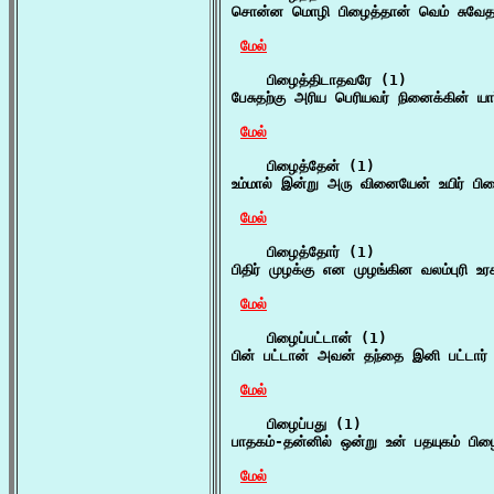
சொன்ன மொழி பிழைத்தான் வெம் சுவேத து
மேல்
    பிழைத்திடாதவரே (1)

பேசுதற்கு அரிய பெரியவர் நினைக்கின் 
மேல்
    பிழைத்தேன் (1)

உம்மால் இன்று அரு வினையேன் உயிர் பிழை
மேல்
    பிழைத்தோர் (1)

பிதிர் முழக்கு என முழங்கின வலம்புரி உர
மேல்
    பிழைப்பட்டான் (1)

பின் பட்டான் அவன் தந்தை இனி பட்டார்
மேல்
    பிழைப்பது (1)

பாதகம்-தன்னில் ஒன்று உன் பதயுகம் பிழ
மேல்