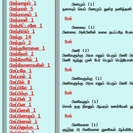
பிறந்தாலும் 1
    பிணமும் (1)

பிறந்தாள் 5
தசையும் வெம் பிணமும் துன்ற தனித்தனி 
பிறந்தாளும் 1
மேல்
பிறந்தான் 1
பிறந்திட்டானே 1
    பிணவை (1)

பிறந்திடும் 1
பிணவை அன்பினின் கலை நயப்பதே பேதை 
பிறந்து 14
மேல்
பிறந்தும் 2
பிறந்துளோனை 1
    பிணி (2)

பிறந்தோர் 2
பிணிகளுக்கு அரசு எனும் பெரும் பிணி ப
பிறந்தோரில் 1
பிணி உழந்து முன் பேர் பெறும் பெற்றியான
பிறந்தோனாதலின் 1
மேல்
பிறப்பதே 1
பிறப்பால் 1
    பிணிகளுக்கு (1)

பிறப்பில் 8
பிணிகளுக்கு அரசு எனும் பெரும் பிணி ப
பிறப்பிலே 1
மேல்
பிறப்பிற்கு 1
பிறப்பின் 3
    பிணிகளும் (1)

பிறப்பின 1
சொல் தகு நிலனும் ஆயுவும் உணர்வேன் துய
பிறப்பினன் 1
பிறப்பினாலும் 1
மேல்
பிறப்பினாள் 1
    பிணிகளை (1)

பிறப்பினுக்கு 1
சூழ்ந்த அ பிணிகளை துணிகள் ஆக்கியே
பிறப்பினும் 1