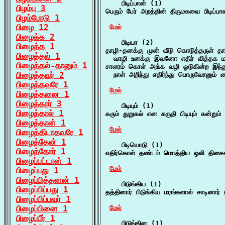
    பிடிப்பான் (1)

பிழம்பு 3
பெரும் பேர் அறத்தின் திருமகவை பிடிப்ப
பிழம்போடு 1
பிழை 12
மேல்
பிழைக்க 2
    பிடியா (2)

பிழைத்த 1
தாழி-தனக்கு முன் வீடு கொடுத்தருள் 
பிழைத்தல் 1
  வாழி உனக்கு இவனோ எதிர் வித்தக 
பிழைத்தல்-தானும் 1
சாளரம் கொள் அங்க வழி ஓடுகின்ற இந்த
பிழைத்தவர் 2
  நாள் அறிந்து எதிர்ந்து பொருவோனும் 
பிழைத்தவரே 1
மேல்
பிழைத்தனை 1
பிழைத்தார் 3
    பிடியும் (1)

பிழைத்தால் 1
கரும் துறுகல் என கருதி பிடியும் கன்று
பிழைத்தான் 1
மேல்
பிழைத்திடாதவரே 1
பிழைத்தேன் 1
    பிடியொடு (1)

பிழைத்தோர் 1
எதிர்கொள் தண்டம் மொத்திய ஒலி திசைக
பிழைப்பட்டான் 1
மேல்
பிழைப்பது 1
பிழைப்பித்தனன் 1
    பிடுங்கிய (1)

பிழைப்பிப்பது 1
தத்தினார் பிடுங்கிய மரங்களால் சாடினார
பிழைப்பிப்பவர் 1
பிழைப்பினை 1
மேல்
பிழைப்பீர் 1
    பிடுங்கின (1)
