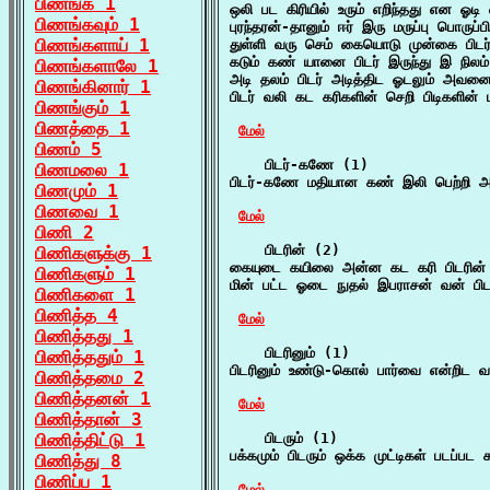
பிணங்க 1
ஒலி பட கிரியில் உரும் எறிந்தது என ஓடி 
பிணங்கவும் 1
புரந்தரன்-தானும் ஈர் இரு மருப்பு பொருப்
பிணங்களாய் 1
துள்ளி வரு செம் கையொடு முன்கை பிடர
கடும் கண் யானை பிடர் இருந்து இ நிலம
பிணங்களாலே 1
அடி தலம் பிடர் அடித்திட ஓடலும் அவனை
பிணங்கினார் 1
பிடர் வலி கட கரிகளின் செறி பிடிகளின் 
பிணங்கும் 1
பிணத்தை 1
மேல்
பிணம் 5
    பிடர்-கணே (1)

பிணமலை 1
பிடர்-கணே மதியான கண் இலி பெற்றி அ
பிணமும் 1
பிணவை 1
மேல்
பிணி 2
    பிடரின் (2)

பிணிகளுக்கு 1
கையுடை கயிலை அன்ன கட கரி பிடரின் 
பிணிகளும் 1
மின் பட்ட ஓடை நுதல் இபராசன் வன் பி
பிணிகளை 1
பிணித்த 4
மேல்
பிணித்தது 1
    பிடரினும் (1)

பிணித்ததும் 1
பிடரினும் உண்டு-கொல் பார்வை என்றிட வ
பிணித்தமை 2
பிணித்தனன் 1
மேல்
பிணித்தான் 3
பிணித்திட்டு 1
    பிடரும் (1)

பக்கமும் பிடரும் ஒக்க முட்டிகள் படப்பட
பிணித்து 8
பிணிப்ப 1
மேல்