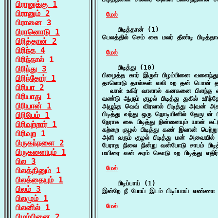
பிரானுக்கு 1
பிரானும் 2
மேல்
பிரானை 3
    பிடித்தான் (1)

பிரானொடு 1
பெலத்தில் செம் கை மலர் தீண்டி பிடித்தா
பிரித்தான் 2
பிரிந்த 4
மேல்
பிரிந்தால் 1
    பிடித்து (10)

பிரிந்து 3
பிழைத்த கார் இருள் பிழம்பினை வளைந்து 
பிரிந்தோர் 1
தாளொடு தாள்கள் வலி உற தன் பொன் தட 
பிரியா 2
  வாள் உகிர் வாளால் கனகனை பிளந்த 
பிரியாது 1
வண்டு ஆரும் குழல் பிடித்து துகில் உரிந
பிரியான் 1
அழுந்த வெவ் விரலால் பிடித்து அவன் அ
பிரியேம் 1
பிடித்து வந்து ஒரு நொடியினில் தேருடன் 
நேராக கை பிடித்து நின்னையும் யான் கட
பிரிவுற்றார் 1
கற்றை குழல் பிடித்து கண் இலான் பெற்ற
பிரிவுற 1
அளி வரும் குழல் பிடித்து மன் அவையில்
பிருகந்நளை 2
பேராத நிலை நின்று வன்போடு சாபம் பிடித
பிருகனையும் 1
மயிரை வன் கரம் கொடு உற பிடித்து எதிர் 
பில 3
மேல்
பிலத்தினும் 1
பிலத்தையும் 1
    பிடிப்பாய் (1)

பிலம் 3
இன்றே நீ போய் இடம் பிடிப்பாய் எண்ணா
பிலமும் 1
மேல்
பிலனில் 1
பிழம்பினை 2