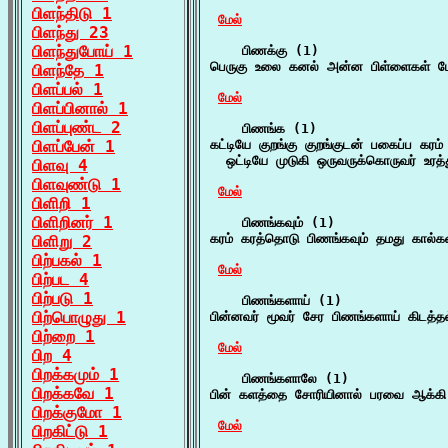
பிளந்திடு 1
மேல்
பிளந்து 23
பிளந்துபோய் 1
    பிணக்கு (1)

பெருகு உலை கனல் அன்ன பிள்ளைகள் பேசு
பிளந்தே 1
பிளப்பல் 1
மேல்
பிளப்பினால் 1
பிளப்புண்ட 2
    பிணங்க (1)

பிளப்பேன் 1
கட்டியே குறங்கு குறங்குடன் பகைப்ப கரம
  ஒட்டியே முடுகி ஒருவருக்கொருவர் உரத
பிளவு 4
பிளவுண்டு 1
மேல்
பிளிறி 1
பிளிறினர் 1
    பிணங்கவும் (1)

கரம் கரத்தொடு பிணங்கவும் தமது கால்கள
பிளிறு 2
பிற்பகல் 1
மேல்
பிற்பட 4
பிற்படு 1
    பிணங்களாய் (1)

பிற்பொழுது 1
பின்னவர் மூவர் சேர பிணங்களாய் கிடத்த
பிற்றை 1
மேல்
பிற 4
பிறக்கமும் 1
    பிணங்களாலே (1)

பிறக்கவே 1
பின் களத்தை சோரியினால் பரவை ஆக்கி ப
பிறக்குமோ 1
மேல்
பிறகிட்டு 1