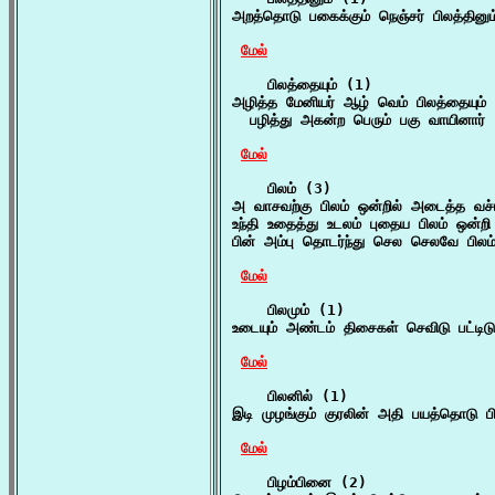
அறத்தொடு பகைக்கும் நெஞ்சர் பிலத்தினு
மேல்
    பிலத்தையும் (1)

அழித்த மேனியர் ஆழ் வெம் பிலத்தையும்

  பழித்து அகன்ற பெரும் பகு வாயினார் 
மேல்
    பிலம் (3)

அ வாசவற்கு பிலம் ஒன்றில் அடைத்த வச்
உந்தி உதைத்து உடலம் புதைய பிலம் ஒன்றி
பின் அம்பு தொடர்ந்து செல செலவே பிலம
மேல்
    பிலமும் (1)

உடையும் அண்டம் திசைகள் செவிடு பட்டிடு
மேல்
    பிலனில் (1)

இடி முழங்கும் குரலின் அதி பயத்தொடு 
மேல்
    பிழம்பினை (2)
