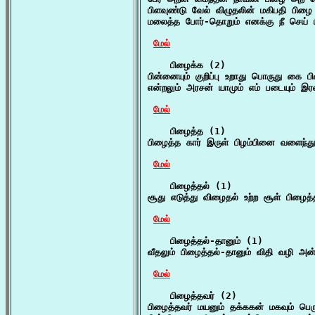
பிளவுண்டு வேல் விழுதலின் மகிபதி ப
மலைத்த போர்-தொறும் எனக்கு நீ செய் 
மேல்
    பிழைக்க (2)

பின்னையும் குறிப்பு உறாது பொருது கை ப
என்றலும் அரசன் யாமும் எம் படையும் 
மேல்
    பிழைத்த (1)

பிழைத்த கார் இருள் பிழம்பினை வளைந்து 
மேல்
    பிழைத்தல் (1)

சூது எடுத்து விழைதல் உற்ற சூள் பிழை
மேல்
    பிழைத்தல்-தானும் (1)

வீதலும் பிழைத்தல்-தானும் விதி வழி அன்
மேல்
    பிழைத்தவர் (2)

பிழைத்தவர் மயனும் தக்ககன் மகவும் பெர