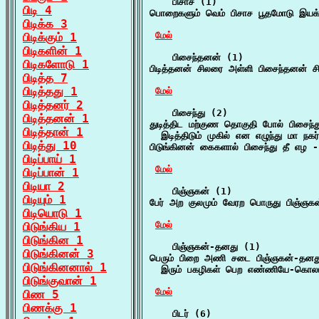
    பிசாச (1)

பிடி 4
பொறைகளும் வெம் பிசாச பூதமோடு இயக்கர
பிடிக்க 3
மேல்
பிடிக்கும் 1
பிடிகளின் 1
    பிசைந்தனன் (1)

பிடிகளோடு 1
பிடித்தனன் சிலரை அள்ளி பிசைந்தனன் 
பிடித்த 7
பிடித்தது 1
மேல்
பிடித்தனர் 2
    பிசைந்து (2)

பிடித்தனன் 1
துடித்திட மற்குண தொகுதி போல் பிசைந்து
பிடித்தான் 1
  இடித்திடும் முகில் என எழுந்து மா நகர
பிடித்து 10
பிடுங்கினன் கைகளால் பிசைந்து தீ எழ -
பிடிப்பாய் 1
மேல்
பிடிப்பான் 1
பிடியா 2
    பிஞ்ஞகன் (1)

பிடியும் 1
பேர் அற குலமும் வேரற பொருது பிஞ்ஞகன்
பிடியொடு 1
மேல்
பிடுங்கிய 1
பிடுங்கின 1
    பிஞ்ஞகன்-தனது (1)

பிடுங்கினன் 3
பெரும் பிறை அணி சடை பிஞ்ஞகன்-தனது
பிடுங்கினனால் 1
  இரும் பகழிகள் பெற எண்ணியே-கொலாம
பிடுங்குவான் 1
மேல்
பிண 5
பிணக்கு 1
    பிடர் (6)
