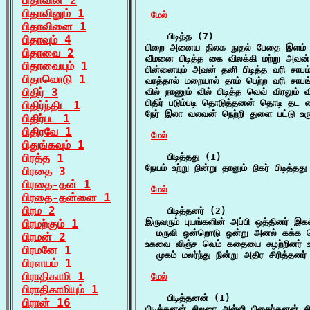
பிதாவின் 2
பிதாவினும் 1
மேல்
பிதாவினை 1
    பிடித்த (7)

பிதாவும் 4
பிறை அனைய திலக நுதல் பேதை இளம் பிட
பிதாவை 2
வீமனை பிடித்த கை விலக்கி மற்று அவன்
பிதாவையும் 1
பின்னையும் அவன் தனி பிடித்த வரி சாபம
பிதாவொடு 1
வரத்தால் மறையால் தாம் பெற்ற வரி சாபங்
பிதிர் 3
வில் நாணும் வில் பிடித்த வெவ் விரலும் வ
பிதிர் படும்படி தொடுத்தனன் தொடி தட கை
பிதிர்ந்திட 1
நேர் இலா வலவன் நெற்றி துளை பட்டு உர
பிதிர்பட 1
பிதிரவே 1
மேல்
பிதுங்கவும் 1
பிரத்த 1
    பிடித்தது (1)

நேயம் உற்று நின்று தானும் நிகர் பிடித்
பிரதை 3
பிரதை-தன் 1
மேல்
பிரதை-தன்னை 1
பிரம 2
    பிடித்தனர் (2)

இருவரும் புயங்களின் அப்பி ஒத்தினர் இகல்
பிரமற்கும் 1
  மருவி ஒன்றொடு ஒன்று அனல் கக்க மொ
பிரமன் 2
உகவை விஞ்ச வெம் கதையை சுழற்றினர் உயர்
பிரமனே 1
  முகம் மலர்ந்து நின்று அதிர சிரித்தனர
பிரளயம் 1
பிராதிகாமி 1
மேல்
பிராதிகாமியும் 1
    பிடித்தனன் (1)

பிரான் 16
பிடித்தனன் சிலரை அள்ளி பிசைந்தனன் 