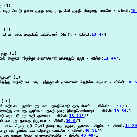
 (1)

்த மகுடமொடு தலை தத்த ஒரு ரசத கிரி தத்தி விழுவது எனவே - வில்லி:
40
ந (1)

் கிரண ரத்ந மவுலியும் கவித்தான் அன்றே - வில்லி:
13 4
/4

த்து (1)

ில் அருண ரத்நத்து அணிகொள் உத்தரமும் ஏற்றி - வில்லி:
11 44
/3

நமுடன் (1)

தத்து அரசர் மா மகுட ரத்நமுடன் மூளைகள் தெறிக்க அடியா - வில்லி:
30 2
(16)

 கதியுடை துரங்க ரத கச பதாதியொடு தகு சினம் - வில்லி:
10 51
/3

இசைத்த கச ரத துரங்கம பதாதி சூழ இறைகொள்ளவும் - வில்லி:
10 54
/1

ு எழு பரி ரத கதி குலைய - வில்லி:
13 133
/3

ம் கச ரத துரகத நிருபரை - வில்லி:
34 9
/1

ும் வாள் அரசர் ஏறி அணி நின்ற ரத குஞ்சர துரங்கம் விழவே - வில்லி:
38 20
தத்து ரத துரங்க கய விதத்து வயவரே - வில்லி:
40 31
/4

ட்ட ரத துரங்க வேழ வாகனத்தொடும் - வில்லி:
40 40
/1
