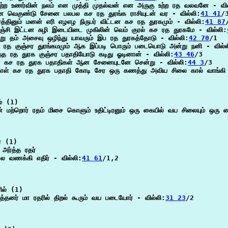
உற்ற உணர்வின் நலம் என முத்தி முதல்வன் என அருகு உற்ற ரத வலவனே - வில
 வெகுண்டு சேனை பலபல கச ரத துரங்க ராசியுடன் வர - வில்லி:
41 41
/3
த்தினும் மனன் எரி எழஎழ நிருபர் விட்டன கச ரத துரகமும் - வில்லி:
41 87
எஞ்சி இட்டன சுழி இடையிடை முகிலின் வெம் குரல் கச ரத துரகமே - வில்லி:
ு தம் அசைவு ஒழிந்து யாவரும் இப ரத துரகத்தோடு - வில்லி:
42 70
/1

ட ரத குஞ்சர துரங்கமமும் ஆக இப்படி பொரும் படையொடு அன்று நனி - வில்ல
ரந்த ரத துரக குஞ்சர பதாதியோடு கடிது ஓடினான் - வில்லி:
43 46
/3

ழு கச ரத துரக பதாதிகள் ஆன சேனையுடனே சென்று - வில்லி:
44 3
/3

ொள் கச ரத துரக பதாதி கோடி சேர ஒரு கணத்து அவிய சிலை கால் வாங்கி 
் (1)

டன் மற்றொர் ரதம் மிசை கொளும் உதிட்டிரனும் ஒரு கையில் வய சிலையும் ஒரு 
் (1)

 அர்த்த ரதர்

பல வணக்கி எதிர் - வில்லி:
41 61
/1,2

ில் (1)

ித்தனர் மா ரதரில் திறல் கூரும் வய படையோர் - வில்லி:
31 23
/2
