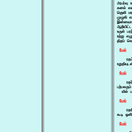
அயர்வு 
கனல் என
ஞெலி மர
முழுகி 
இன்னவாற
ஆறியிட்
உருள் ப
உற்று எ
திறம் க
மேல்
    ரதம
உறுதியு
மேல்
    ரதர
பற்பலரும்
  வில் 
மேல்
    ரதர
கூடி ஒள
மேல்