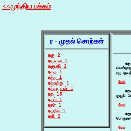
<<முந்திய பக்கம்
ர - முதல் சொற்கள்
ரகு 2
ரகுகுல 1
    ரகு
ரகுபதி 1
வென்றான
ரசத 1
ரகு குல
ரத்ந 1
மேல்
ரத்நத்து 1
ரத்நமுடன் 1
    ரகு
ரத 16
குருதி 
ரதம் 1
ரதர் 1
மேல்
ரதரில் 1
    ரகு
ரவி 2
பொருதனர
மேல்