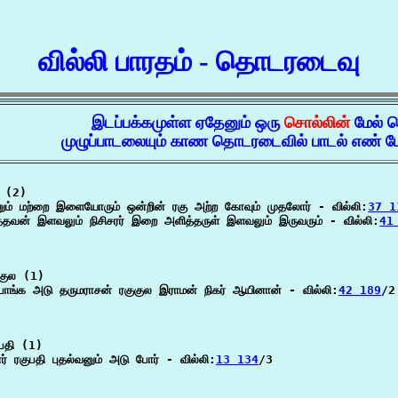
வில்லி பாரதம் - தொடரடைவு
இடப்பக்கமுள்ள ஏதேனும் ஒரு
சொல்லின்
மேல் 
முழுப்பாடலையும் காண தொடரடைவில் பாடல் எண் மே
 (2)

ும் மற்றை இளையோரும் ஒன்றின் ரகு அற்ற கோவும் முதலோர் - வில்லி:
37 1
த்தவன் இளவலும் நிசிசரர் இறை அளித்தருள் இளவலும் இருவரும் - வில்லி:
41
குல (1)

பொங்க அடு தருமராசன் ரகுகுல இராமன் நிகர் ஆயினான் - வில்லி:
42 189
/2

பதி (1)

் ரகுபதி புதல்வனும் அடு போர் - வில்லி:
13 134
/3
