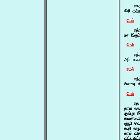
    ரசத
கிரி தத
மேல்
    ரத்
மா இரும
மேல்
    ரத்ந
அம் கைய
மேல்
    ரத்
மோகர வி
மேல்
    ரத 
தாள வண்
குன்று 
கவனமொட
சூழி வெ
கூறி வர
கால் வி
விட்டவி