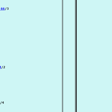
 66
/3

4
/2

/4
