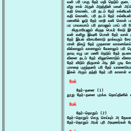
வன் பரி பாகு தேர் மதி நெடும் குடை
வீறு சால் அருள் அறத்தின் மகன் அப
கதி கொண்ட பரி தடம் தேர் சல்லியன்
கதி கொண்ட பரி தடம் தேர் சல்லியன்
மனனில் ஓடு தேர் மாறி வலி கொள் ப
பர பாவகமாம் பரி தாமனும் பாய் பரி தே
  கிருபாரியனும் கிருத பெயர் கேடு 
வன் களிறு இவுளி பொன் தேர் வாள் ம
தேர் இயல் விசயனோடு நால்வரும் சே
மான் திகழ் தேர் முதலான வாகனங்களொ
வில்லாலும் வாளாலும் வேலாலும் பரி ந
தாவு எழு மா மணி நெடும் தேர் தபன
வினை தடம் தேர் விதுரனொடும் விரைவ
தேர் விடும் திருமால் அடி நீள் முடி 
பாசறை புகுந்தனர் பரி தேர் யானையொட
இகல் அரும் தந்தி தேர் பரி காலாள் 
மேல்
    தேர்-தனை (1)

நூறு தேர்-தனை புரக்க நொய்தினில் க
மேல்
    தேர்-தொறும் (2)

தேர்-தொறும் செரு செய்யும் அ தேவர
தேர்-தொறும் அமர் புரி அவுணர்கள் த