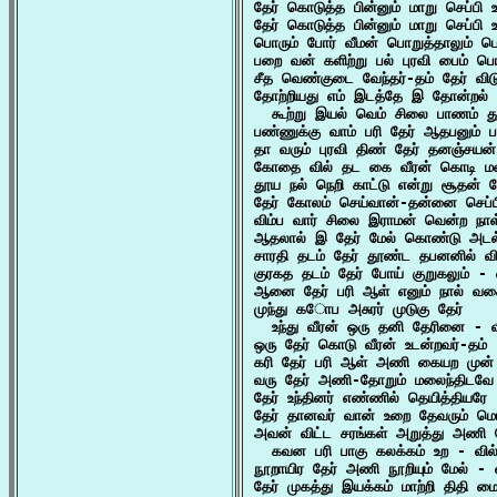
தேர் கொடுத்த பின்னும் மாறு செப்பி 
தேர் கொடுத்த பின்னும் மாறு செப்பி 
பொரும் போர் வீமன் பொறுத்தாலும் ப
பறை வன் களிற்று பல் புரவி பைம் பொன
சீத வெண்குடை வேந்தர்-தம் தேர் விடு
தோற்றியது எம் இடத்தே இ தோன்றல் 
  கூற்று இயல் வெம் சிலை பாணம் த
பண்ணுக்கு வாம் பரி தேர் ஆதபனும் ப
தா வரும் புரவி திண் தேர் தனஞ்சய
கோதை வில் தட கை வீரன் கொடி மண
தூய நல் நெறி காட்டு என்று சூதன் த
தேர் கோலம் செய்வான்-தன்னை செப்பி
விம்ப வார் சிலை இராமன் வென்ற நாள
ஆதலால் இ தேர் மேல் கொண்டு அடல்
சாரதி தடம் தேர் தூண்ட தபனனில் விசு
குரகத தடம் தேர் போய் குறுகலும் - 
ஆனை தேர் பரி ஆள் எனும் நால் வக
முந்து கோப அசுரர் முடுகு தேர்

  உந்து வீரன் ஒரு தனி தேரினை - வ
ஒரு தேர் கொடு வீரன் உடன்றவர்-தம் 
கரி தேர் பரி ஆள் அணி கையற முன் 
வரு தேர் அணி-தோறும் மலைந்திடவே 
தேர் உந்தினர் எண்ணில் தெயித்தியரே 
தேர் தானவர் வான் உறை தேவரும் மெய
அவன் விட்ட சரங்கள் அறுத்து அணி த
  கவன பரி பாகு கலக்கம் உற - வில்
நூறாயிர தேர் அணி நூறியும் மேல் - வ
தேர் முகத்து இயக்கம் மாற்றி திதி ம