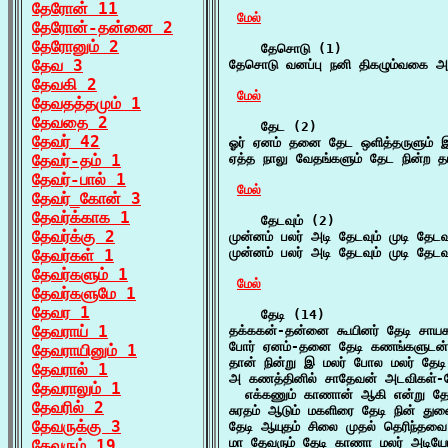
தேரோன் 11
மேல்
தேரோன்-தன்னை 2
தேரோனும் 2
    தேசொடு (1)

தேவ 3
தேசொடு வனப்பு நனி திகழும்வகை அ
தேவகி 2
மேல்
தேவதத்தமும் 1
தேவதை 2
    தேட (2)

தேவர் 42
ஓர் ஏனம் தனை தேட ஒளித்தருளும் இ
தேவர்-தம் 1
ஏத்த நாலு வேதங்களும் தேட நின்ற தா
தேவர்-பால் 1
மேல்
தேவர்_கோன் 3
தேவர்க்காக 1
    தேடவும் (2)

தேவர்க்கு 2
முன்னம் பலர் அடி தேடவும் முடி தேடவ
முன்னம் பலர் அடி தேடவும் முடி தேடவ
தேவர்கள் 1
தேவர்களும் 1
மேல்
தேவர்களுமே 1
தேவர 1
    தேடி (14)

தேவராய் 1
தக்ககன்-தன்னை கூயினர் தேடி சாயக 
போர் ஏனம்-தனை தேடி கணங்களுடன் புற
தேவராயினும் 1
தான் நின்று இ மலர் போல மலர் தேடி 
தேவரால் 1
அ கணத்தினில் சாதேவன் அடவிகள்-தோ
தேவராலும் 1
  எக்கணும் காணான் ஆகி என்று தோய
தேவரில் 2
சுரதம் ஆடும் மகளிரை தேடி நின் துண
தேவருக்கு 3
தேடி ஆயுதம் சிலை முதல் தெரிந்தவ
மா தேவரும் தேடி காணா மலர் அடியோ
தேவரும் 19