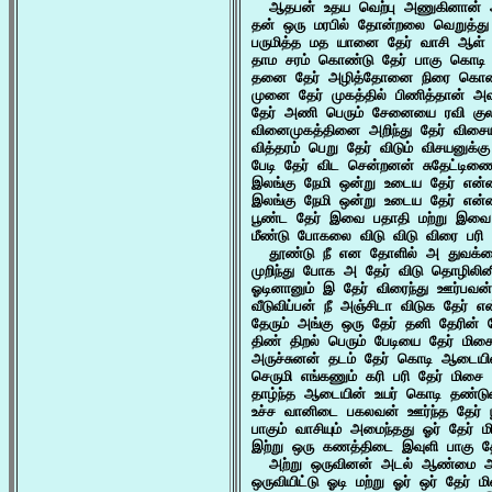
  ஆதபன் உதய வெற்பு அணுகினான் 
தன் ஒரு மரபில் தோன்றலை வெறுத்து 
பருமித்த மத யானை தேர் வாசி ஆள் 
தாம சரம் கொண்டு தேர் பாகு கொடி வ
தனை தேர் அழித்தோனை நிரை கொண்டு
முனை தேர் முகத்தில் பிணித்தான் 
தேர் அணி பெரும் சேனையை ரவி குல
வினைமுகத்தினை அறிந்து தேர் விசைய
வித்தரம் பெறு தேர் விடும் விசயனுக்
பேடி தேர் விட சென்றனன் சுதேட்டிண
இலங்கு நேமி ஒன்று உடைய தேர் என்ன
இலங்கு நேமி ஒன்று உடைய தேர் என்ன
பூண்ட தேர் இவை பதாதி மற்று இவை
மீண்டு போகலை விடு விடு விரை பரி த
  தூண்டு நீ என தோளில் அ துவக்கைய
முறிந்து போக அ தேர் விடு தொழிலின
ஓடினானும் இ தேர் விரைந்து ஊர்பவன்
வீடுவிப்பன் நீ அஞ்சிடா விடுக தேர் எ
தேரும் அங்கு ஒரு தேர் தனி தேரின் ம
திண் திறல் பெரும் பேடியை தேர் மிச
அருச்சுனன் தடம் தேர் கொடி ஆடையி
செருமி எங்கணும் கரி பரி தேர் மிசை 
தாழ்ந்த ஆடையின் உயர் கொடி தண்டுட
உச்ச வானிடை பகலவன் ஊர்ந்த தேர் ப
பாகும் வாசியும் அமைந்தது ஓர் தேர் ம
இற்று ஒரு கணத்திடை இவுளி பாகு தேர
  அற்று ஒருவினன் அடல் ஆண்மை அங
ஒருவியிட்டு ஓடி மற்று ஓர் ஒர் தேர் 