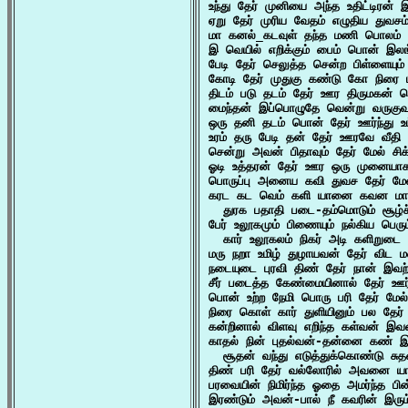
உந்து தேர் முனியை அந்த உதிட்டிரன்
ஏறு தேர் முரிய வேதம் எழுதிய துவசம
மா கனல்_கடவுள் தந்த மணி பொலம் 
இ வெயில் எறிக்கும் பைம் பொன் இலங்
பேடி தேர் செலுத்த சென்ற பிள்ளையும்
கோடி தேர் முதுகு கண்டு கோ நிரை மீ
திடம் படு தடம் தேர் ஊர திருமகன் 
மைந்தன் இப்பொழுதே வென்று வருகுவன
ஒரு தனி தடம் பொன் தேர் ஊர்ந்து உம்
உரம் தரு பேடி தன் தேர் ஊரவே வீதி உ
சென்று அவன் பிதாவும் தேர் மேல் 
ஓடி உத்தரன் தேர் ஊர ஒரு முனையா
பொருப்பு அனைய கவி துவச தேர் மேல
கரட கட வெம் களி யானை கவன மான்
  துரக பதாதி படை-தம்மொடும் சூழ்ச
பேர் உலூகமும் பிணையும் நல்கிய பெரும்
  கார் உலூகலம் நிகர் அடி களிறுட
மரு நறா உமிழ் துழாயவன் தேர் விட 
நடையுடை புரவி திண் தேர் நான் இவற
சீர் படைத்த கேண்மையினால் தேர் ஊர
பொன் உற்ற நேமி பொரு பரி தேர் மே
நிரை கொள் கார் துளியினும் பல தேர
கன்றினால் விளவு எறிந்த கள்வன் இவன
காதல் நின் புதல்வன்-தன்னை கண் 
  சூதன் வந்து எடுத்துக்கொண்டு சு
திண் பரி தேர் வல்லோரில் அவனை யார
பரவையின் நிமிர்ந்த ஓதை அமர்ந்த பின
இரண்டும் அவன்-பால் நீ கவரின் இரும