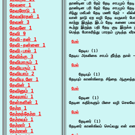
தாண்டின பரி தேர் தேடி சாபமும் தேடி
தேவரை 1
தாண்டின பரி தேர் தேடி சாபமும் தேடி
தேவரோடு 1
சிந்து மகீபன் தேடி மணி தேர் - வில்
தேவவிரதன் 1
வான் நாடு ஏற வழி தேடி வருவார் ப
தேவன் 3
காற்று இருந்த இடம் தேடி கணை பலவு
தேவனே 1
கூற்று இருந்த பதி தேடி குடி இருக
மெத்த மோகரித்து பாரதம் முடித்த வீ
தேவி 9
தேவி-தன் 1
மேல்
தேவி-தன்னை 1
தேவி-பால் 1
    தேடிய (1)

தேடிய அகலிகை சாபம் தீர்த்த தாள் -
தேவிக்கு 3
தேவிமாரும் 1
மேல்
தேவியரும் 1
தேவியாம் 2
    தேடியும் (1)

தேவியுடனே 1
தேடியும் காண்கிலாத சிந்தை ஆகுலத்த
தேவின் 1
மேல்
தேவினும் 1
தேவுமாய் 1
    தேடின (1)

தேள்களின் 1
தேடின கதிர்களும் மிசை வழி செலவே
தேற்ற 1
மேல்
தேற்றத்தேற்ற 1
தேற்றவும் 1
    தேடினர் (1)

தேற்றார் 1
தேடினர் காண்கிலம் செய்வது என் என
தேற்றான் 1