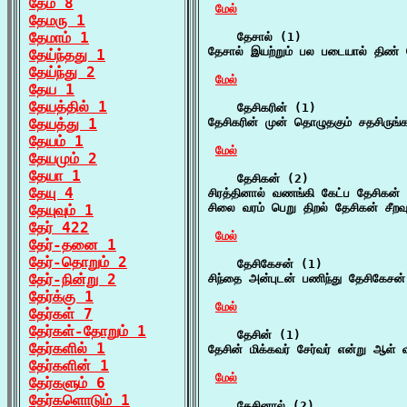
தேம் 8
மேல்
தேமரு 1
தேமாம் 1
    தேசால் (1)

தேசால் இயற்றும் பல படையால் திண்
தேய்ந்தது 1
தேய்ந்து 2
மேல்
தேய 1
தேயத்தில் 1
    தேசிகரின் (1)

தேயத்து 1
தேசிகரின் முன் தொழுதகும் சதசிருங்க
தேயம் 1
மேல்
தேயமும் 2
தேயா 1
    தேசிகன் (2)

தேயு 4
சிரத்தினால் வணங்கி கேட்ப தேசிகன் 
சிலை வரம் பெறு திறல் தேசிகன் சீறவு
தேயுவும் 1
தேர் 422
மேல்
தேர்-தனை 1
தேர்-தொறும் 2
    தேசிகேசன் (1)

தேர்-நின்று 2
சிந்தை அன்புடன் பணிந்து தேசிகேசன்
தேர்க்கு 1
மேல்
தேர்கள் 7
தேர்கள்-தோறும் 1
    தேசின் (1)

தேர்களில் 1
தேசின் மிக்கவர் சேர்வர் என்று ஆள் 
தேர்களின் 1
மேல்
தேர்களும் 6
தேர்களொடும் 1
    தேசினால் (2)
