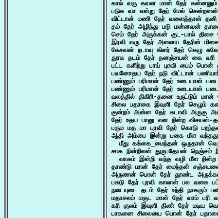
கால் வரு கவன மான் தேர் கன்னனும்
படுக வா என்று தேர் மேல் சென்றனன்
விட்டான் மணி தேர் வளைத்தான் தனி 
தம் தேர் அழிந்து படு மன்னவன் தா
செம் தேர் அருக்கன் குட-பால் திசை ச
இரவி வரு தேர் அனைய தேரின் மிசை
கேசவன் நடாவு கிளர் தேர் கெழு சுவ
துரக தடம் தேர் தனஞ்சயன் கை வரி
பட்ட களிற்று பாய் புரவி பைம் பொன் 
பவனோதய தேர் நடு விட்டான் பணியார்-த
பண்ணும் பரிமான் தேர் உடையான் படை
பண்ணும் பரிமான் தேர் உடையான் படை
வலத்தில் திகிரி-தனை உருட்டும் மான் 
சிலை பதாகை இவுளி தேர் செழும் கன
குன்றம் அன்ன தேர் கடாவி அருகு அ
தேர் உதய பானு என நின்ற விசயன்-த
பரும மத மா புரவி தேர் கொடு பறந்த
ஆதி அம்பை இன்று பகை மீள வந்தது எ
  மீது கங்கை_மைந்தன் ஒருதான் வெற
சாக நின்றிலன் துருபதேயன் நெஞ்சம்
  வாகம் இன்றி வந்த வழி மீள நின்ற 
தாண்டு மான் தேர் மைந்தன் சஞ்சயனை
அருணன் பொன் தேர் தூண்ட அருக்கன
பகடு தேர் புரவி காலாள் பல வகை ப
நடையுடை தடம் தேர் உந்தி நாகரும் ப
மதாசலம் மகுட மான் தேர் வாம் பரி 
கரி குலம் இவுளி திண் தேர் மடிய 
பாகனை சிலையை பொன் தேர் பதாகையை