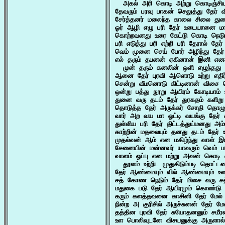
  அகல் அரி கொடி அற்று கொடிஞ்சியு
தேவரும் பரவு பாகன் செலுத்து தேர்
சேர்த்தனர் மலைந்த காலை சிலை துணிவ
ஓர் ஆழி எழு பரி தேர் உடையானை ம
கொற்றவனது உரை கேட்டு கொடி நெடும்
பரி எடுத்து பரி எற்றி பரி தேரால் த
வெம் முனை செய் போர் அழிந்து தேர் அ
எல் தரும் தபனன் ஏகினான் இனி எனக்
  முன் தரும் கனலின் ஒளி எழுந்தது
ஆனை தேர் புரவி ஆளொடு உற்று எதிர
சென்று வீமனொடு கிட்டினான் விசை க
ஒன்று பத்து நூறு ஆயிரம் கோடியாம்
துனை வரு தடம் தேர் துரகதம் களிறு
தொடுத்த தேர் அருக்கர் சோதி தொழுத
வார் அற வய மா ஓட்டி வயங்கு தேர் 
துள்ளிய பரி தேர் திட்டத்துய்மனது அம
காற்றின் மதலையும் தனது தடம் தேர் உ
முதல்வன் ஆம் என மகிழ்ந்து வாள் இர
சேனையின் மன்னவர் யாவரும் வெம் பரி
வாளம் ஒப்பு என மற்று அவன் கொடி 
  தூளம் உற்றிட முதுகிடும்படி தொட
தேர் ஆண்மையும் வில் ஆண்மையும் உட
சத் கோண நெடும் தேர் மிசை வரு சத
மதுகை படு தேர் ஆயிரமும் கொண்டு எ
கரும் களத்தவனை காசினி தேர் மேல்
நின்ற அ குரிசில் அருச்சுனன் தேர் ம
தத்தின புரவி தேர் சுயோதனனும் சமீர
உள பொலிவுடனே விசயனுக்கு அருளால்