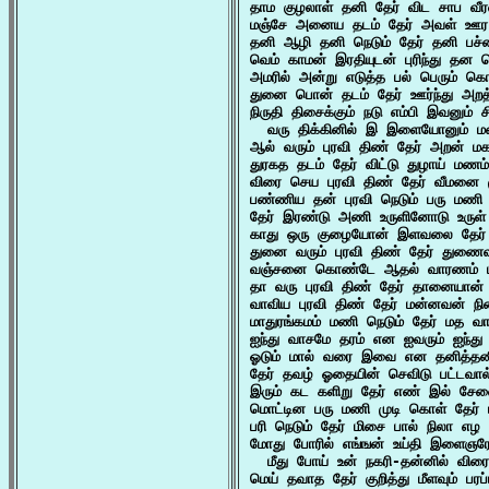
தாம குழலாள் தனி தேர் விட சாப வீர
மஞ்சே அனைய தடம் தேர் அவள் ஊர 
தனி ஆழி தனி நெடும் தேர் தனி பச்ச
வெம் காமன் இரதியுடன் புரிந்து தன
அமரில் அன்று எடுத்த பல் பெரும் கொ
துனை பொன் தடம் தேர் ஊர்ந்து அறத்த
நிருதி திசைக்கும் நடு எம்பி இவனும்
  வரு திக்கினில் இ இளையோனும் ம
ஆல் வரும் புரவி திண் தேர் அறன் ம
துரகத தடம் தேர் விட்டு துழாய் மண
விரை செய புரவி திண் தேர் வீமனை ம
பண்ணிய தன் புரவி நெடும் பரு மணி 
தேர் இரண்டு அணி உருளினோடு உருள் 
காது ஒரு குழையோன் இளவலை தேர் ம
துனை வரும் புரவி திண் தேர் துணைவ
வஞ்சனை கொண்டே ஆதல் வாரணம் மண
தா வரு புரவி திண் தேர் தானையான்
வாவிய புரவி திண் தேர் மன்னவன் நின
மாதுரங்கமம் மணி நெடும் தேர் மத வா
ஐந்து வாசமே தரம் என ஐவரும் ஐந்து
ஓடும் மால் வரை இவை என தனித்தனி
தேர் தவழ் ஓதையின் செவிடு பட்டவால
இரும் கட களிறு தேர் எண் இல் சேன
மொட்டின பரு மணி முடி கொள் தேர் ப
பரி நெடும் தேர் மிசை பால் நிலா எழ 
மோது போரில் எங்ஙன் உய்தி இளைஞரோடு
  மீது போய் உன் நகரி-தன்னில் விர
மெய் தவாத தேர் குறித்து மீளவும் பரப