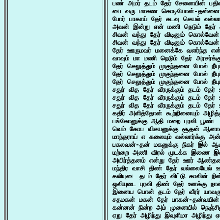
பண் அமர் தடம் தேர் சேனையின் பதி
பை வரு மாசுண கொடியோன்-தன்னை நோக
போர் பாகாய் தேர் கடவு செயல் வல்லா
அவன் இன்று என் மணி நெடும் தேர் 
சிவன் வந்து தேர் விடினும் கொல்வேன
சிவன் வந்து தேர் விடினும் கொல்வேன
தேர் ஊருமவர் மனைக்கே வளர்ந்த என்
வாவும் மா மணி நெடும் தேர் அரசர்க்கு
தேர் செலுத்தும் முகுந்தனை போல் நீய
தேர் செலுத்தும் முகுந்தனை போல் நீய
தேர் செலுத்தும் முகுந்தனை போல் நீய
சதுர் வித தேர் வீரருக்கும் தடம் தே
சதுர் வித தேர் வீரருக்கும் தடம் தே
சதுர் வித தேர் வீரருக்கும் தடம் தே
கதிர் அளித்தோன் கூற்றினையும் அழி
பங்கோனுக்கு ஆதி மறை புரவி பூண்ட
வெம் கோப விசயனுக்கு சூதன் ஆனான் 
மாந்தராய் எ கலையும் வல்லார்க்கு அ
பகலவன்-தன் மகனுக்கு நிகர் இல் ஆ
மற்றை அணி விரல் முடக்க இணை இலா
அயிர்த்தனம் என்று தேர் ஊர் ஆண்தக
மந்திர வாசி திண் தேர் வல்லையேல் ஊ
கலியுடை தடம் தேர் விட்டு காலின் நி
ஒலியுடை புரவி திண் தேர் உனக்கு 
இனைய பொன் தடம் தேர் வீரர் யாவர
சதமகன் மகன் தேர் பாகன்-தன்வயின்
கன்னன் நின்ற அம் முனையில் நெஞ்சின
ஏறு தேர் அழிந்து இவுளிமா அழிந்து 