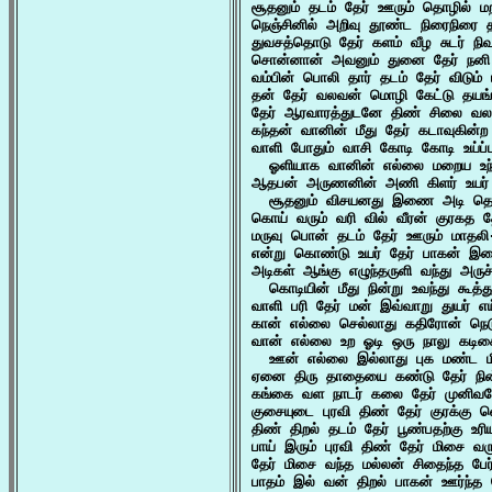
சூதனும் தடம் தேர் ஊரும் தொழில் மற
நெஞ்சினில் அறிவு தூண்ட நிரைநிரை த
துவசத்தொடு தேர் களம் வீழ சுடர் நி
சொன்னான் அவனும் துனை தேர் நனி 
வம்பின் பொலி தார் தடம் தேர் விடும்
தன் தேர் வலவன் மொழி கேட்டு தயங்க
தேர் ஆரவாரத்துடனே திண் சிலை வலா
கந்தன் வானின் மீது தேர் கடாவுகின
வாளி போதும் வாசி கோடி கோடி உய்ப்ப
  ஓளியாக வானின் எல்லை மறைய உந்தி
ஆதபன் அருணனின் அணி கிளர் உயர் த
  சூதனும் விசயனது இணை அடி தொழ
கொய் வரும் வரி வில் வீரன் குரகத 
மருவு பொன் தடம் தேர் ஊரும் மாதல
என்று கொண்டு உயர் தேர் பாகன் இசை
அடிகள் ஆங்கு எழுந்தருளி வந்து அருச்
  கொடியின் மீது நின்று உவந்து கூத்த
வாளி பரி தேர் மன் இவ்வாறு துயர் 
கான் எல்லை செல்லாது கதிரோன் நெடு
வான் எல்லை உற ஓடி ஒரு நாலு கடிகைக
  ஊன் எல்லை இல்லாது புக மண்ட மிக
ஏனை திரு தாதையை கண்டு தேர் நின்ற
கங்கை வள நாடர் கலை தேர் முனிவரோ
குசையுடை புரவி திண் தேர் குரக்கு
திண் திறல் தடம் தேர் பூண்பதற்கு உ
பாய் இரும் புரவி திண் தேர் மிசை வர
தேர் மிசை வந்த மல்லன் சிதைந்த பேர்
பாதம் இல் வன் திறல் பாகன் ஊர்ந்த த