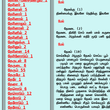
தேரின்-மிசைநின்றும் 1
மேல்
தேரினர் 1
தேரினன் 5
    தேசுக்கு (1)

திண்மைக்கு இவனே நெறிக்கு இவனே 
தேரினார் 1
தேரினால் 1
மேல்
தேரினாலும் 1
தேரினான் 2
    தேசுடை (2)

தேரினில் 2
தேசுடை திகிரி செம் கண் மால் கரு
தேசுடை அருக்கன் எதிர் மூடு பனி ஒ
தேரினின் 1
தேரினுக்கு 1
மேல்
தேரினும் 2
தேரினை 14
    தேசும் (10)

தேரினோடும் 1
செவ்வியும் அழகும் தேசும் செய்ய பூம்
குடியும் மானமும் செல்வமும் பெருமையும
தேருடன் 8
  படியும் மா மறை ஒழுக்கமும் புகழும்
தேருடை 6
மாய்ந்தவே அறமும் தேசும் மனுநெறி வழ
தேரும் 55
மன்னும் ஆண்மையும் தேசும் சிறந்துள
தேருமே 1
பல்கிய கிளையும் தேசும் பார்த்திவன் வ
தேரே 1
திறமும் தேசும் வாழ்வும் சீரும் கேள்வி
ஒரு பகல் முழுதும் தங்கள் ஊக்கமும் உர
தேரை 4
  பொரு படை வலியும் காட்டி போதக பூ
தேரொடு 6
பிறந்த தினம் முதலாக பெற்றெடுத்த விடல
தேரொடும் 12
  சிறந்தனை என்று உனை கொண்டே தெ
தேரோடு 2
மறை கெழு நூலும் தேசும் மாசு இலா 
தேரோடும் 1
திண்ணிய அறிவும் சீரும் செல்வமும் திற
  எண்ணிய பொருள்கள் யாவும் இயற்ற
தேரோய் 1