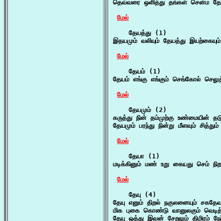
தெவ்வரை ஒளித்து தங்கள் சென்ம தேயத
மேல்
    தேயத்து (1)

இதயமும் வலியும் தேயத்து இயற்கையும்
மேல்
    தேயம் (1)

தேயம் எங்கு எங்கும் செங்கோல் செலுத்
மேல்
    தேயமும் (2)

கருத்து நின் தம்முற்கு உண்மையின் த
தேயமும் பரந்து நின்று மீளவும் சித்தும
மேல்
    தேயா (1)

மடிக்கினும் மண் உறு கையது செம் 
மேல்
    தேயு (4)

தேயு எனும் திறல் நகுலனையும் சகதே
மிக புகை கொண்டு வானுலகும் வெடித
தேயு ஒத்து இவன் சேறலும் திமிரம் ந