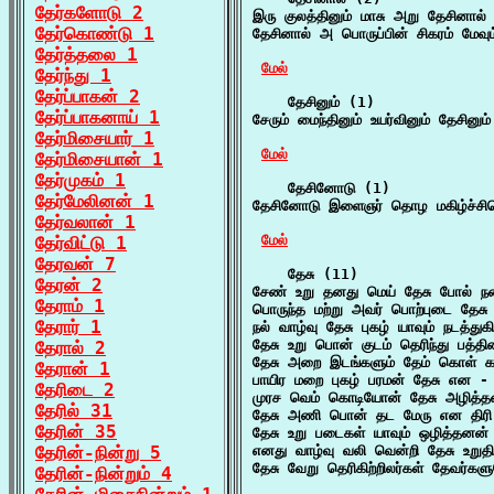
தேர்களோடு 2
இரு குலத்தினும் மாசு அறு தேசினால்
தேர்கொண்டு 1
தேசினால் அ பொருப்பின் சிகரம் மேவ
தேர்த்தலை 1
மேல்
தேர்ந்து 1
தேர்ப்பாகன் 2
    தேசினும் (1)

தேர்ப்பாகனாய் 1
சேரும் மைந்தினும் உயர்வினும் தேசினும்
தேர்மிசையார் 1
மேல்
தேர்மிசையான் 1
தேர்முகம் 1
    தேசினோடு (1)

தேர்மேலினன் 1
தேசினோடு இளைஞர் தொழ மகிழ்ச்சி
தேர்வலான் 1
மேல்
தேர்விட்டு 1
தேரவன் 7
    தேசு (11)

தேரன் 2
சேண் உறு தனது மெய் தேசு போல் ந
தேராம் 1
பொருந்த மற்று அவர் பொற்புடை தேசு 
தேரார் 1
நல் வாழ்வு தேசு புகழ் யாவும் நடத்துகி
தேசு உறு பொன் குடம் தெரிந்து பத்தி
தேரால் 2
தேசு அறை இடங்களும் தேம் கொள் கா
தேரான் 1
பாயிர மறை புகழ் பரமன் தேசு என - 
தேரிடை 2
முரச வெம் கொடியோன் தேசு அழித்த
தேரில் 31
தேசு அணி பொன் தட மேரு என திரி 
தேரின் 35
தேசு உறு படைகள் யாவும் ஒழித்தனன் த
தேரின்-நின்று 5
எனது வாழ்வு வலி வென்றி தேசு உறுதி
தேசு வேறு தெரிகிற்றிலர்கள் தேவர்கள
தேரின்-நின்றும் 4