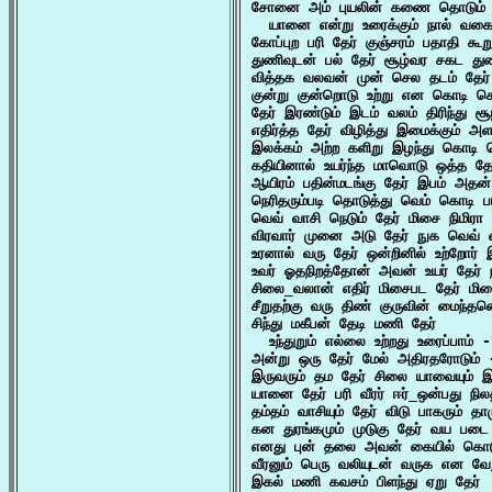
சோனை அம் புயலின் கணை தொடும் பத
  யானை என்று உரைக்கும் நால் வகை 
கோப்புற பரி தேர் குஞ்சரம் பதாதி கூ
துணிவுடன் பல் தேர் சூழ்வர சகட து
வித்தக வலவன் முன் செல தடம் தேர்
குன்று குன்றொடு உற்று என கொடி கொ
தேர் இரண்டும் இடம் வலம் திரிந்து 
எதிர்த்த தேர் விழித்து இமைக்கும் 
இலக்கம் அற்ற களிறு இழந்து கொடி 
கதியினால் உயர்ந்த மாவொடு ஒத்த தே
ஆயிரம் பதின்மடங்கு தேர் இபம் அதன்
நெரிதரும்படி தொடுத்து வெம் கொடி ப
வெவ் வாசி நெடும் தேர் மிசை நிமிரா
விரவார் முனை அடு தேர் நுக வெவ் வ
உரனால் வரு தேர் ஒன்றினில் உற்றோர் 
உவர் ஓதநிறத்தோன் அவன் உயர் தேர் 
சிலை_வலான் எதிர் மிசைபட தேர் மி
சீறுதற்கு வரு திண் குருவின் மைந்தன
சிந்து மகீபன் தேடி மணி தேர்

  உந்துறும் எல்லை உற்றது உரைப்பாம் -
அன்று ஒரு தேர் மேல் அதிரதரோடும் -
இருவரும் தம தேர் சிலை யாவையும் இழ
யானை தேர் பரி வீரர் ஈர்_ஒன்பது நில
தம்தம் வாசியும் தேர் விடு பாகரும் தா
கன துரங்கமும் முடுகு தேர் வய படை
எனது புன் தலை அவன் கையில் கொடுப
வீரனும் பெரு வலியுடன் வருக என வே
இகல் மணி கவசம் பிளந்து ஏறு தேர்
