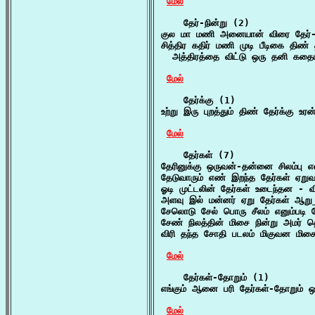
மேல்
    தேர்-நின்று (2)

குல மா மணி அனையான் விரை தேர்-நின
சித்திர கதிர் மணி முடி பீடிகை திண் த
  அத்திரத்தை விட்டு ஒரு தனி கதைய
மேல்
    தேர்க்கு (1)

உற்று இரு புறத்தும் திண் தேர்க்கு 
மேல்
    தேர்கள் (7)

தேரினுக்கு ஒருவன்-தன்னை சிலம்பு 
தேடுவாரும் எண் இறந்த தேர்கள் ஏறுவ
ஓடி முட்டலின் தேர்கள் உடைந்தன - வி
அளவு இல் மன்னர் ஏறு தேர்கள் ஆறு_
சேலொடு சேல் பொரு சீலம் எனும்படி 
சேண் நிலத்தின் மிசை நின்று அமர் த
விரி தந்த சோதி படலம் மிகுவன மிச
மேல்
    தேர்கள்-தோறும் (1)

எங்கும் ஆனை பரி தேர்கள்-தோறும் ஒள
மேல்