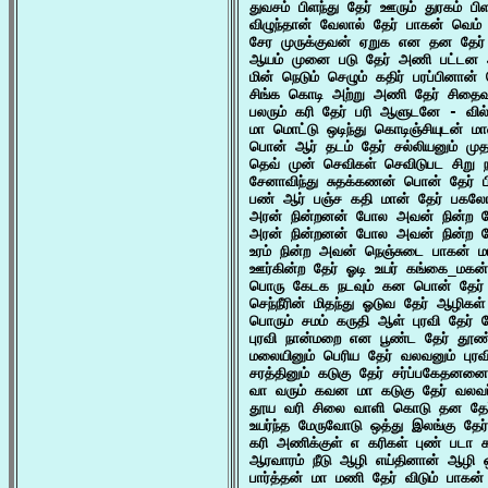
துவசம் பிளந்து தேர் ஊரும் துரகம் ப
விழுந்தான் வேலால் தேர் பாகன் வெம் 
சேர முருக்குவன் ஏறுக என தன தேர்
ஆயம் முனை படு தேர் அணி பட்டன 
மின் நெடும் செழும் கதிர் பரப்பினான்
சிங்க கொடி அற்று அணி தேர் சிதைவுற
பலரும் கரி தேர் பரி ஆளுடனே - வில
மா மொட்டு ஒடிந்து கொடிஞ்சியுடன் மா
பொன் ஆர் தடம் தேர் சல்லியனும் முத
தெவ் முன் செவிகள் செவிடுபட சிறு ந
சேனாவிந்து சுதக்கணன் பொன் தேர் ப
பண் ஆர் பஞ்ச கதி மான் தேர் பகல
அரன் நின்றனன் போல அவன் நின்ற த
அரன் நின்றனன் போல அவன் நின்ற த
உரம் நின்ற அவன் நெஞ்சுடை பாகன் ம
ஊர்கின்ற தேர் ஓடி உயர் கங்கை_மகன்
பொரு கேடக நடவும் கன பொன் தேர் 
செந்நீரின் மிதந்து ஓடுவ தேர் ஆழிகள்
பொரும் சமம் கருதி ஆள் புரவி தேர் 
புரவி நான்மறை என பூண்ட தேர் தூண்
மலையினும் பெரிய தேர் வலவனும் புரவி
சரத்தினும் கடுகு தேர் சர்ப்பகேதனன
வா வரும் கவன மா கடுகு தேர் வலவர
தூய வரி சிலை வாளி கொடு தன தேர்
உயர்ந்த மேருவோடு ஒத்து இலங்கு த
கரி அணிக்குள் எ கரிகள் புண் படா க
ஆரவாரம் நீடு ஆழி எய்தினான் ஆழி 
பார்த்தன் மா மணி தேர் விடும் பாக