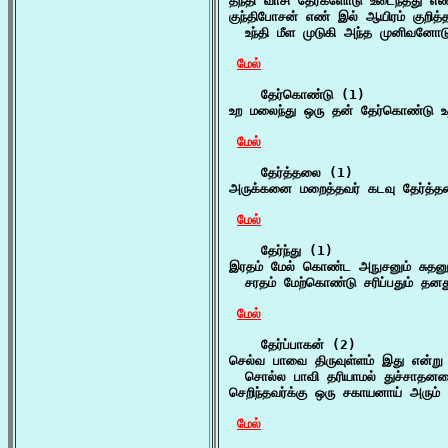
தந்தி வாசி தேர்களோடு உடைந்தது எ
குந்திபோசன் எண் இல் ஆயிரம் குறித்
  உந்தி மீள முடுகி அந்த முனிவனோட
மேல்
    தேர்கொண்டு (1)

உற மலைந்து ஒரு தன் தேர்கொண்டு உத
மேல்
    தேர்த்தலை (1)

அருக்கனை மறைத்தவர் கடவு தேர்த்த
மேல்
    தேர்ந்து (1)

இரதம் மேல் கொண்ட அநுசனும் சுதனும்
  சரதம் மேற்கொண்டு சரிப்பதும் தனத
மேல்
    தேர்ப்பாகன் (2)

செல்வ பாவை திருவுள்ளம் இது என்று அ
  சொல்ல பாவி தரியாமல் துச்சாதனன
செறிந்தவர்க்கு ஒரு சகாயனாய் அரும் து
மேல்