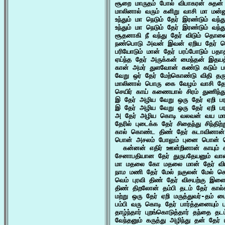
சூறை மாருதம் போல் விபாகரன் சுதன்
மாலினால் வரும் களிறு வாசி மா மன்ன
உந்தும் மா நெடும் தேர் இரண்டும் வ
உந்தும் மா நெடும் தேர் இரண்டும் வ
சூதனாகி நீ வந்து தேர் விடும் தொ
நண்பொடு அவன் இவன் ஏறிய தேர் கொ
பரியோடும் மான் தேர் பரப்போடும் பதா
ஏய்ந்த தேர் அருக்கன் மைந்தன் இதயத்
கான் அமர் துளவோன் கண்டு கடும் பரி
வேறு ஒர் தேர் மேற்கொண்டு விதி தர
மாலினால் பொரு கை வேழம் வாசி தேர
செயிர் காய் கணையால் சிரம் துணிந்த
இ தேர் அழிய வேறு ஒரு தேர் ஏறி ப
இ தேர் அழிய வேறு ஒரு தேர் ஏறி ப
அ தேர் அழிய கொடி வலவன் வய மா அ
தேரில் புடைக்க தேர் சிதைந்து சிந்தி
கால் கொண்ட திண் தேர் கடாவினான்
பொன் அசலம் போலும் புனை பொன் கொ
  கன்னன் எதிர் ஊன்றினான் காயும் 
சேனாபதியான தேர் துருபதேயனும் வான
மா மதலை கோ மதலை மான் தேர் விட
நாம மணி தேர் மேல் நகுலன் மேல் செ
வெம் புரவி திண் தேர் விசயற்கு இள
திண் திறலோன் தம்பி தடம் தேர் கால
மற்று ஒரு தேர் ஏறி மருத்துவர்-தம் ம
பம்பி வரு கொடி தேர் பார்த்தனையும் 
தாழ்ந்தார் புறங்கொடுத்தார் தந்தை த
வேந்தனும் கருத்து அழிந்து தன் தேர