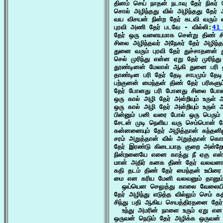
தினம் செய் நாதன் நடாவு தேர் நிகர் 
சொல் அழிந்தது வில் அழிந்தது தேர்
வய விசயன் நின்ற தேர் கடவி வரும்
புரவி அணி தேர் படவே - வில்லி:
41
தேர் ஒரு வளையமாக சென்று திண் ச
சிலை அழிந்தவர் அநேகர் தேர் அழிந்த
துனை வரும் புரவி தேர் துச்சாதனன
செல் முரிந்து என்ன ஏறு தேர் முரிந்
தூண்டினன் மேலாள் ஆகி துனை பரி தட
தாண்டின பரி தேர் தேடி சாபமும் தேடி
பற்குனன் மைந்தன் திண் தேர் பரிகளும்
தேர் போனது பரி போனது சிலை போனத
ஒரு கால் அழி தேர் அன்றியும் உருள்
ஒரு கால் அழி தேர் அன்றியும் உருள்
பின்னும் பனி வரை போல் ஒரு பெரும்
சேடன் முடி நெளிய வரு செம்பொன் 
கன்னனையும் தேர் அழித்தான் கந்தன
சரம் அறுத்தான் வில் அறுத்தான் கொட
தேர் இரண்டு கிடையாத குறை அன்றோ 
நின்றனையே எனை காத்து நீ ஏகு என்று
மான் அதிர் கனக திண் தேர் வலவனா
கதி தடம் திண் தேர் மைந்தன் உயிரை 
மை என கரிய மேனி வலவனும் தானும் 
  ஒய்யென செலுத்து காலை வேலையின
தேர் அழிந்து எடுத்த வில்லும் செம் க
சிந்து பதி ஆகிய செயத்திரதனை தேர்

  உந்து அமரின் நாளை உரும் ஏறு என 
ஒருவன் நெடும் தேர் அழிக்க ஒருவன