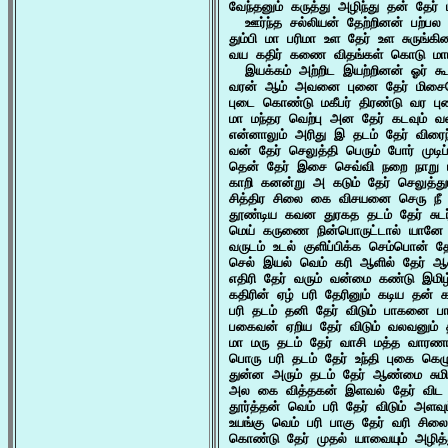
வேந்தனும் கருத்து அழிந்து தன் தேர
  ஊர்ந்த சல்லியன் தேற்றினன் பற்ப
தும்பி மா பரிமா உள தேர் உள சுருங்கி
வய கதிர் கணை விதங்கள் கொடு மாயன
  இயக்கம் அற்றிட இயற்றினன் ஓர் கூ
வரன் ஆம் அவனை புனை தேர் மிசையே 
புடை கொண்டு மகீபர் திரண்டு வர பு
மா மந்தர வெற்பு அன தேர் கடவும்
என்னாலும் அரிது இ தடம் தேர் விரைந
வன் தேர் செலுத்தி பெரும் போர் முடிப
தென் தேர் இசை செவ்வி நறை நாறு ம
காறி கனன்று அ கடும் தேர் செலுத்தும
சித்திர சிலை கை விசயனை செரு நீ ஒ
தூண்டிய கவன துரகத தடம் தேர் சுட
மெய் கருணை நின்பொருட்டால் யானே 
வருடம் உடல் குளிப்பிக்க செம்பொன் த
செல் இயல் வெம் கரி ஆளில் தேர் ஆளி
எதிரி தேர் வரும் வன்மை கண்டு இமிழ
கதிரின் ஏழ் பரி தேரினும் கடிய தன்
பரி தடம் தனி தேர் விடும் பாகனை ப
பகைவன் ஏறிய தேர் விடும் வலவனும் திக
மா மரு தடம் தேர் வாசி மத்த வாரணங்
பொரு பரி தடம் தேர் உந்தி புகை க
துன்ன அரும் தடம் தேர் ஆண்மை சுமி
அல கை வித்தகன் இளவல் தேர் விட வ
தூர்த்தன் வெம் பரி தேர் விடும் அளவ
உயங்கு வெம் பரி பாகு தேர் வரி சில
கொண்டு தேர் முதல் யாவையும் அழித்த