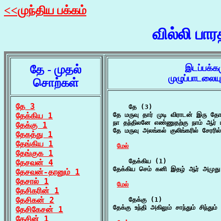
<<முந்திய பக்கம்
வில்லி பா
தே - முதல்
இடப்பக்க
முழுப்பாடலைய
சொற்கள்
தே 3
    தே (3)

தேக்கிய 1
தே மருவு தார் முடி விராடன் இரு தோ
நா தந்திலனே எண்ணுதற்கு நாம் ஆர்
தேக்கு 1
தே மருவு அலங்கல் குலிங்கரில் சேரரில
தேகத்து 1
தேங்கிய 1
மேல்
தேங்குக 1
    தேக்கிய (1)

தேசவன் 4
தேக்கிய செம் கனி இதழ் ஆர் அமுது உண
தேசவன்-தானும் 1
தேசால் 1
மேல்
தேசிகரின் 1
தேசிகன் 2
    தேக்கு (1)

தேக்கு உந்தி அகிலும் சாந்தும் சிந்தும
தேசிகேசன் 1
தேசின் 1