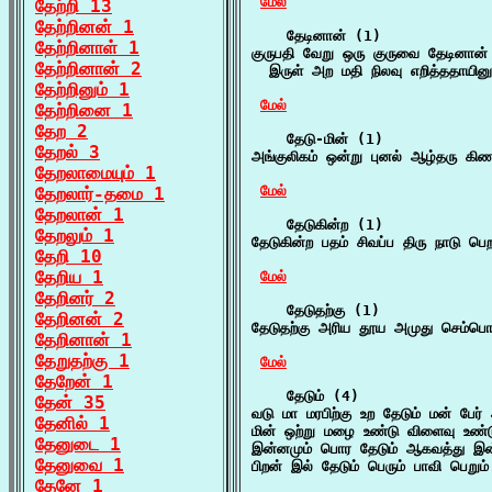
மேல்
தேற்றி 13
தேற்றினன் 1
    தேடினான் (1)

தேற்றினாள் 1
குருபதி வேறு ஒரு குருவை தேடினான்

தேற்றினான் 2
  இருள் அற மதி நிலவு எறித்ததாயினு
தேற்றினும் 1
மேல்
தேற்றினை 1
தேற 2
    தேடு-மின் (1)

தேறல் 3
அங்குலிகம் ஒன்று புனல் ஆழ்தரு கிண
தேறலாமையும் 1
மேல்
தேறலார்-தமை 1
தேறலான் 1
    தேடுகின்ற (1)

தேறலும் 1
தேடுகின்ற பதம் சிவப்ப திரு நாடு ப
தேறி 10
தேறிய 1
மேல்
தேறினர் 2
    தேடுதற்கு (1)

தேறினன் 2
தேடுதற்கு அரிய தூய அமுது செம்பொன
தேறினான் 1
தேறுதற்கு 1
மேல்
தேறேன் 1
    தேடும் (4)

தேன் 35
வடு மா மரபிற்கு உற தேடும் மன் பேர்
தேனில் 1
மின் ஒற்று மழை உண்டு விளைவு உண்ட
தேனுடை 1
இன்னமும் பொர தேடும் ஆகவத்து இ
தேனுவை 1
பிறன் இல் தேடும் பெரும் பாவி பெறும்
தேனே 1