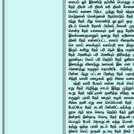
சையம் ஓர் இரண்டு தம்மில் பொருது எ
தேர் திரள் பரி திரள் கரி திரள் சேன
மொய் கணை பிற்பட முந்து தேர் உந்தவு
செற்றனன் சென்றனன் தேரொடும் தேர்
உந்து தேர் மீது கொண்டு ஓடலும் ஒரு
திடம் கொள் தோள் அங்கர்_கோன் முத
சென்ற தேர் யாவையும் தன் ஒரு தேரி
இலக்கணகுமரனும் தனது தேர் ஏறினான
திண் தேர் என்னப்பட்ட எலாம் சிதைக
செ வாய் வைக்கும் வலம்புரி கை திர
இரும் களிறு தேர் பரி ஆள் இரு மருங்
தேர் அணியும் பரி அணியும் திரிகத்த க
தூண்டிய வெம் பரி நெடும் தேர் த
இரைத்து விரைந்து உலாவல் இல என ச
அனைத்து உருளும் சதாவியிட அடுக்கு 
பின்ன ஆறு பட்டன பிறங்கு தேர் பதாத
சிந்தி வாளி மழைகள் ஓடு சிலை வளைத்
  உந்தி வாரி மேகம் என்ன அமர் செய
ஏறு தேர் அழிந்து சாபம் இற்று முற்று
கூறு தேர் உதிட்டிரன் குனித்த விற்கு 
கருதும் புரவி தேர் ஊரும் கழல் காவல
சிங்க தனி ஏறு என செம்பொன் தேர் ம
பேரப்பேர தேர் கடவி பின்னிட்டவர்க்கு
தூசு ஆர் உரக கொடி நெடும் தேர் துர
நின்றார் நின்றபடி கொடி தேர் நிருபன
பொரும் போர் அரசருடன் வந்த பொன் த
தத்து ஒத்த புரவி தடம் தேர் மன் என்
தினம் செய் நாதன் நடாவு தேர் நிகர் 