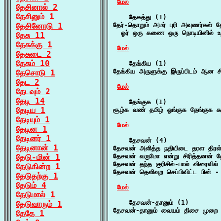
மேல்
தேசினால் 2
தேசினும் 1
    தேகத்து (1)

தேசினோடு 1
தேர்-தொறும் அமர் புரி அவுணர்கள் தே
  ஓர் ஒரு கணை ஒரு நொடியினில் உ
தேசு 11
தேசுக்கு 1
மேல்
தேசுடை 2
தேசும் 10
    தேங்கிய (1)

தேங்கிய அருளுக்கு இருப்பிடம் ஆன ச
தேசொடு 1
தேட 2
மேல்
தேடவும் 2
தேடி 14
    தேங்குக (1)

தேடிய 1
சூழ்க வண் தமிழ் ஓங்குக தேங்குக சு
தேடியும் 1
மேல்
தேடின 1
தேடினர் 1
    தேசவன் (4)

தேடினான் 1
தேசவன் அளித்த நதியிடை தரள திரள் 
தேடு-மின் 1
தேசவன் வருமோ என்று சிரித்தனன் த
தேசவன் தந்த குரிசில்-பால் விரைவி
தேடுகின்ற 1
தேசவன் தெளிவுற செப்பிவிட்ட பின் - 
தேடுதற்கு 1
தேடும் 4
மேல்
தேடுமால் 1
    தேசவன்-தானும் (1)

தேடுவாரும் 1
தேசவன்-தானும் வையம் திசை முறை த
தேதே 1