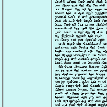
திரண்டு வரினும் வெம் சமரில் திண் தே
பண் அமை தடம் தேர் மீது கொண்டு 
பட்ட போதகம் தேர் பரி ஆள் எனும் ப
யானை தேர் பரி ஆள் எனும் திறத்தின
தூண்டும் வெம் பரி தேர் துரியோதனன்
வெம் பரி தடம் தேர் வேழம் வேல் சி
ஆடல் வெம் பரி தேர் யானை அனீகின
யானையொடு தேர் புரவி ஆள் இவை 
பூண்ட வெம் பரி தேர் மீது அ பொய் 
அடி இழந்தவர் ஆதபன் தேர் விடும் - 
ஏசு இலாது உயர் தன் பிதாவின் எழில் 
  வாசி நாலும் விழ தொடுத்தனன் வாள
தண்டினால் எதிர் சென்று தேர் அணி 
சேதியா ஒரு கைகொடு ஏறிய தேர் எடுத்
தேர் அழிந்து கொடிஞ்சியும் பல சின்
ஊரும் ஒரு தேர் அனிலம் ஒக்கும் என 
கோடு சிலை வாளி பல கொண்டு இவன்
  நீடு கொடி ஆடையை நிலத்துற அழித
உடைந்த தடம் தேர் உருள்கள் உகு குருத
திரு நெடுமால் முதலான தேர் வேந்தர்
அப்பொழுது காண்டற்கு வருகின்றான் எ
கடைந்த குன்றொடு ஒத்த தேர் கடாவி
வீமனும் தனது தேர் மேல் கொண்டு ஆங
வீடுமன் மனத்து அனைய தேர் வலவனை 
நாகமொடு எடுத்து இவுளி தேர் சிதறி 
தேசுடை அருக்கன் எதிர் மூடு பனி ஒ
வாள் அபிமனுக்கும் ஒரு தேர் விசயனுக்
கால் ஆர் திண் தேர் வீடுமனும் வகுத்