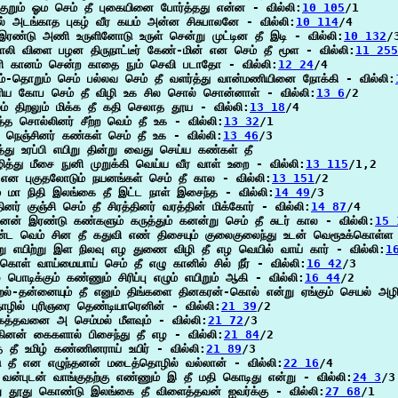
குறும் ஓம செம் தீ புகையினை போர்த்தது என்ன - வில்லி:
10 105
/1

ால் அடங்காத புகழ் வீர கயம் அன்ன சிசுபாலனே - வில்லி:
10 114
/4

 இரண்டு அணி உருளினோடு உருள் சென்று முட்டின தீ இடி - வில்லி:
10 132
/3
சாலி விளை பழன திருநாட்டீர் கேண்-மின் என செம் தீ மூள - வில்லி:
11 255
ிரி கானம் சென்ற காதை நும் செவி படாதோ - வில்லி:
12 24
/4

ரம்-தொறும் செம் பல்லவ செம் தீ வளர்த்து வான்மணியினை நோக்கி - வில்லி:
னிய கோப செம் தீ விழி உக சில சொல் சொன்னாள் - வில்லி:
13 6
/2

மும் திறலும் மிக்க தீ கதி செலாத தூய - வில்லி:
13 18
/4

்த சொல்லினர் சீற்ற வெம் தீ உக - வில்லி:
13 32
/1

ு நெஞ்சினர் கண்கள் செம் தீ உக - வில்லி:
13 46
/3

்து உரப்பி எயிறு தின்று வைது செய்ய கண்கள் தீ

ித்து மீசை நுனி முறுக்கி வெய்ய வீர வாள் உறை - வில்லி:
13 115
/1,2

ு என புகுதலோடும் நயனங்கள் செம் தீ கால - வில்லி:
13 151
/2

ம் மா நிதி இலங்கை தீ இட்ட நாள் இசைந்த - வில்லி:
14 49
/3

தினர் குஞ்சி செம் தீ சிரத்தினர் வரத்தின் மிக்கோர் - வில்லி:
14 87
/4

னன் இரண்டு கண்களும் கருத்தும் கனன்று செம் தீ சுடர் கால - வில்லி:
15 
ட வெம் சின தீ கதுவி எண் திசையும் குலைகுலைந்து உடன் வெரூஉக்கொள்ள 
று எயிற்று இள நிலவு எழ துணை விழி தீ எழ வெயில் வாய் கார் - வில்லி:
1
 கொள் வாய்மையாய் செம் தீ எழு கானில் சில் நீர் - வில்லி:
16 42
/3

 பொடிக்கும் கண்ணும் சிரிப்பு எழும் எயிறும் ஆகி - வில்லி:
16 44
/2

றல்-தன்னையும் தீ எனும் திங்களை தினகரன்-கொல் என்று ஏங்கும் செயல் அழிந
ொழில் புரிஞரை தெண்டியாரெனின் - வில்லி:
21 39
/2

ுகத்தவனை அ செம்மல் மீளவும் - வில்லி:
21 72
/3

்கினன் கைகளால் பிசைந்து தீ எழ - வில்லி:
21 84
/2

த தீ உமிழ் கண்ணினராய் உயிர் - வில்லி:
21 89
/3

ு தீ என எழுந்தனன் மடைத்தொழில் வல்லான் - வில்லி:
22 16
/4

 வன்புடன் வாங்குதற்கு எண்ணும் இ தீ மதி கொடிது என்று - வில்லி:
24 3
/3

ு தூது கொண்டு இலங்கை தீ விளைத்தவன் ஐவர்க்கு - வில்லி:
27 68
/1
