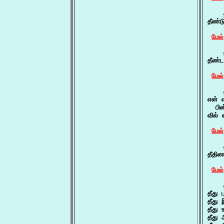
    த
தீண்
மேல்
    த
தீண்ட
மேல்
    
என் எ
  பின
வில்
மேல்
    த
தீதின
மேல்
    த
தீது 
தீது
தீது
தீது 