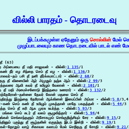
வில்லி பாரதம் - தொடரடைவு
இடப்பக்கமுள்ள ஏதேனும் ஒரு
சொல்லின்
மேல் ச
முழுப்பாடலையும் காண தொடரடைவில் பாடல் எண் மேல
தீ (63)

ற அம்பையை தீ மதி சாலுவன் - வில்லி:
1 135
/1

கண் நீர் எழ சிந்தை செம் தீ எழ - வில்லி:
1 136
/3

ாலவர்-தம் பசி தீ நனி தீர்க்கமாட்டார் - வில்லி:
2 60
/2

தரு தீ வினையின் ஆர் அமுதும் நஞ்சு ஆம் - வில்லி:
2 99
/3

்த்தவரை ஆவி கவர் தீ உமிழும் வேலான் - வில்லி:
2 101
/1

்த தீ மதி அமைச்சனோடு இறந்தமை உணரார் - வில்லி:
3 132
/2

திரத்தேரோன்-தன்னை தேவர் கோன் மதலை செம் தீ

்திரத்து இருந்தை தேரோன் ஆக்கினன் இமைப்பின் அம்மா - வில்லி:
5 8
/3,4

-கண் செம் கண் தீ உமிழும் முகத்தான் மாதே பகதத்தன் - வில்லி:
5 44
/3

ித்த செம் தீ கரி ஆக முரசு உயர்த்த - வில்லி:
5 93
/3

மங்கல செம் சுடர் தீ வலம் சூழுவித்தார் - வில்லி:
5 94
/4

றங்கள் செங்காந்தளும் அசோகமும் செங்குறிஞ்சியும் சேர - வில்லி:
9 15
/2

றத்தினும் புகுந்து தீ சூழ்தலின் ஏகுதற்கு இடம் இன்றி - வில்லி:
9 19
/1

கள்-தோறும் வாழ் சிகாவல கலாபம் மேல் செறிதரு தீ சோதி - வில்லி:
9 21
/