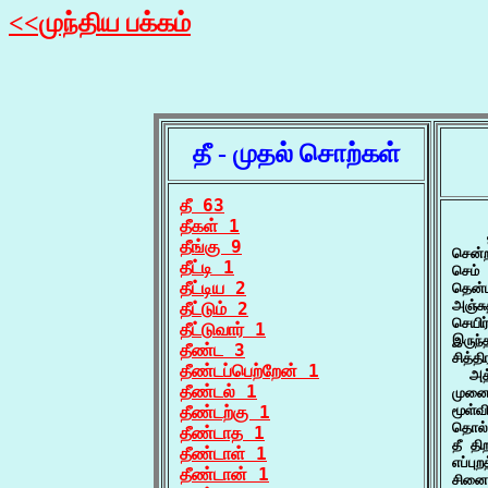
<<முந்திய பக்கம்
தீ - முதல் சொற்கள்
தீ 63
தீகள் 1
    
தீங்கு 9
சென்
தீட்டி 1
செம் 
தீட்டிய 2
தென்ப
அஞ்சு
தீட்டும் 2
செயிர
தீட்டுவார் 1
இருந
தீண்ட 3
சித்
தீண்டப்பெற்றேன் 1
  அத
தீண்டல் 1
முனை
தீண்டற்கு 1
மூள்வ
தொல் 
தீண்டாத 1
தீ தி
தீண்டாள் 1
எப்பு
தீண்டான் 1
சினை