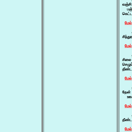
வஞ்சி
  பஞ
கெட்ட
மேல்
    த
சிந்த
மேல்
    
சிலை
செழு
தீண்
மேல்
    த
தேன் 
  ஊன்
மேல்
    
தீண்ட
மேல்