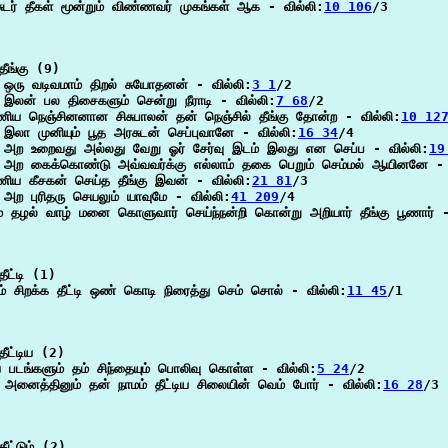
சுடர் தீகள் மூன்றும் விண்ணவர் முகங்கள் ஆக - வில்லி:
10 106
/3

ீங்கு (9)

ு ஒரு வடிவமாம் திறல் சுயோதனன் - வில்லி:
3 1
/2

ு இலன் பல திசைகளும் சென்று நீராடி - வில்லி:
7 68
/2

ணிய நெஞ்சினனான சிசுபாலன் தன் நெஞ்சில் தீங்கு தோன்ற - வில்லி:
10 12
ு இலா முனியும் பூத அரசுடன் செப்புவானே - வில்லி:
16 34
/4

கு அற உறைவது அல்லது வேறு ஓர் சேர்வு இடம் இலது என செப்ப - வில்லி:
19
கு அற கைக்கொண்டு அவ்வவர்க்கு எல்லாம் தகை பெறும் செம்மல் ஆயினனே - 
ணிய கீசகன் செய்த தீங்கு இவன் - வில்லி:
21 81
/3

ு அற புரிதரு செயலும் யாவுமே - வில்லி:
41 209
/4

ம் தழல் வாழ் மனை கொளுவார் செய்ந்நன்றி கொன்று அறியார் தீங்கு பூணார் -
ீட்டி (1)

் சிறக்க தீட்டி ஒண் கொடி நிரைத்து செம் சொல் - வில்லி:
11 45
/1

ீட்டிய (2)

ிய படங்களும் தம் சிந்தையும் பொலிவு கொள்ள - வில்லி:
5 24
/2

 அனைத்தினும் தன் நாமம் தீட்டிய சிலையின் வெம் போர் - வில்லி:
16 28
/3

ீட்டும் (2)
