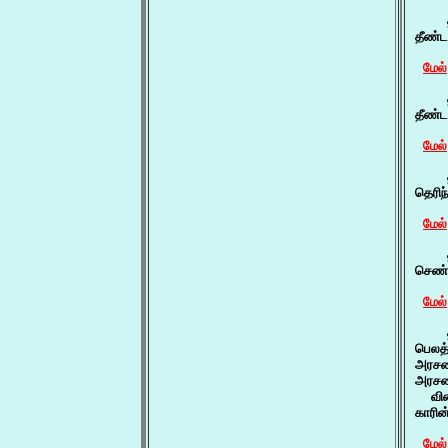
    த
தீண்ட
மேல்
    
தீண்ட
மேல்
    
தெரி
மேல்
    
செண்
மேல்
    த
பெலத்
அரசவ
அரசவை
  வி
காரி
மேல்