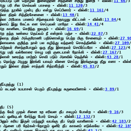
அகப்படு புன் தொழில் இளைஞரின் சிந்தனை சிறிது இன்றி - வில்லி:
11 66
/3

 அறு பரி சில செல்வன் பாசறை - வில்லி:
11 120
/3

எடுத்த நூலில் முன்பு தீய என்று செப்பினார் - வில்லி:
11 161
/4

 இலா திறல் சித்திரசேனனை - வில்லி:
13 40
/1

 இலா அமோக பாணம் சிந்தையால் தொழுது விட்டான் - வில்லி:
13 84
/4

 இலாய் இது கேட்க என செப்புவன் மாதோ - வில்லி:
14 41
/4

 அற கானிடை செறிந்த ஐவரும் - வில்லி:
16 69
/1

 அற தந்த உண்மை தெய்வம் நீ என்றால் பஞ்ச - வில்லி:
22 87
/3

 இலாத திறல் அக்குரோணி பதினொன்று பெற்ற மிகு சேனையும் - வில்லி:
27 9
இலாவகை குறித்த நாள் பல கழித்து வந்தனர் செகத்தினில் - வில்லி:
27 109
/
 அற்றவர் சினந்தபோதும் ஒரு தீது இலாதவர் செயிர்ப்பரோ - வில்லி:
27 123
/4

 அறு மதி வல்லோரை செழு மதி குடையான் நோக்கி - வில்லி:
27 167
/1

இலான் உரைத்த மாற்றம் செவி படும் அளவில் நெஞ்சில் - வில்லி:
43 28
/1

தை நொந்து அழுது இரங்கி யாவும் வினை செய்து இரங்குவது தீது எனா - வில்ல
ஏதும் இல்லா திறல் சாத்தகி சித்ரகீர்த்தி - வில்லி:
45 83
/2

ீப்புறத்து (1)

ும் கடவுள் உபயாசன் பெரும் தீப்புறத்து சுருவையினால் - வில்லி:
3 89
/1

தீப (5)

த்த வேர் முதல் சினை உற எரிவன தீப சலமும் போன்ற - வில்லி:
9 16
/3

ெய் ஒளியுடன் சேர்ந்து போர் செயும் - வில்லி:
12 132
/3

னும் கரிய இருள் பரந்துழி வயங்கு தீப நெடு வாளினால் - வில்லி:
42 183
/2

ும் ஆனை பரி தேர்கள்-தோறும் ஒளிர் தீப காகளம் எடுக்கவே - வில்லி:
42 18
்த தீப ஒளியும் ஏனை இருளும் ஏக ஏழு மா - வில்லி:
43 2
/1
