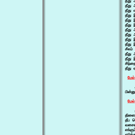
தீது 
தீது
தீது 
தீது
தீது
தீது
தீது
தீது
தீது
தீது 
சீலம்
தீது
தீது 
சிந்
தீது 
மேல்
    த
பின்ன
மேல்
    
திளை
தீப ம
வசையி
எங்க
எடுத