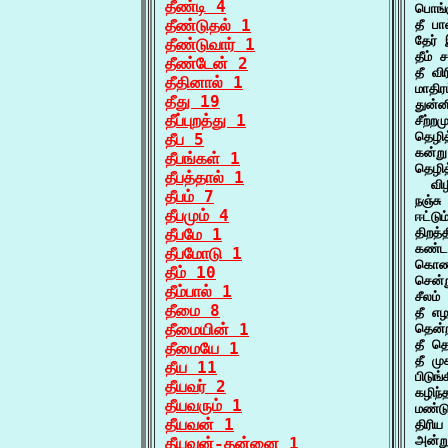
தீண்டி 4
பொங்
தீண்டுதல் 1
தீ ப
தேர்
தீண்டுவார் 1
தீம் 
தீண்டேன் 2
தீ வ
தீதினால் 1
மாதி
தீது 19
துன்
தீப்புறத்து 1
சீற்ற
தெழித
தீப 5
கன்ற
தீபங்கள் 1
தெழித
தீபத்தால் 1
  விழ
தீபம் 7
நஞ்ச
தீபமும் 4
ஈட்டு
தீபமே 1
திறத்
கண்ட
தீபமோடு 1
கொண்
தீம் 10
சென்
தீம்பால் 1
சீலம்
தீமை 8
தீ எழ
தீமையின் 1
தென்
தீ த
தீமையே 1
தீ ம
தீய 11
பிடுங
தீயவர் 2
கழிந்
தீயவரும் 1
மண்ட
தீயவன் 1
திரிய
அன்ற
தீயவன்-தன்னை 1