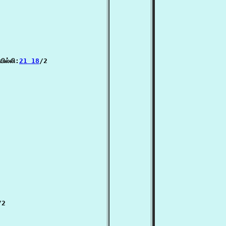
ில்லி:
21 18
/2

/2
