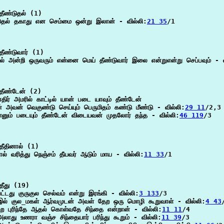
ீண்டுதல் (1)

டுதல் தகாது என செம்மை ஒன்று இலான் - வில்லி:
21 35
/1

ீண்டுவார் (1)

ல் அன்றி ஒருவரும் என்னை மெய் தீண்டுவார் இலை என்றுஎன்று செப்பவும் - வ
தீண்டேன் (2)

திர் அமரில் காட்டில் யான் படை யாவும் தீண்டேன்

் அவன் வெகுண்டு செய்யும் பெருமிதம் கண்டு மீண்டு - வில்லி:
29 11
/2,3

 எனும் படையும் தீண்டேன் விடையவன் முதலோர் தந்த - வில்லி:
46 119
/3

ீதினால் (1)

ால் வரித்து நெஞ்சம் தீயவர் ஆடும் மாய - வில்லி:
11 33
/1

ீது (19)

பட்டது குருகுல செல்வம் என்று இரங்கி - வில்லி:
3 133
/3

 இல் குல_மகள் ஆர்வமுடன் அவள் தேற ஒரு மொழி கூறுவாள் - வில்லி:
4 43
 உற புரிந்தே ஆதல் கொள்வதே சிந்தை என்றான் - வில்லி:
11 11
/4

அலாது உணரா வஞ்ச சிந்தையார் பரிந்து கூறும் - வில்லி:
11 39
/3
