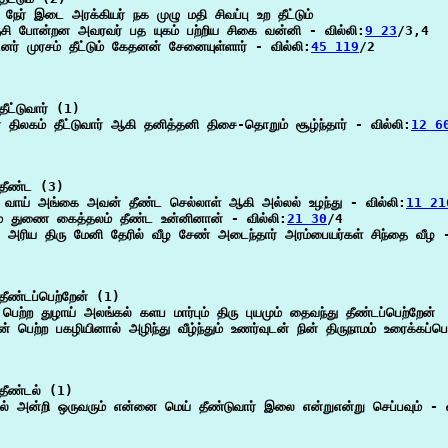
 நேர் இடை அரக்கியர் நக முழு மதி சிவப்பு உற தீட்டும்

்சி போன்றன அவரவர் பத யுகம் பற்றிய சிகை வன்னி - வில்லி:
9 23
/3,4

னர் முரசம் தீட்டும் கேதனன் சேனையுள்ளார் - வில்லி:
45 119
/2

ீட்டுவார் (1)

ுர திலகம் தீட்டுவார் ஆகி தனித்தனி திசை-தொறும் சூழ்ந்தார் - வில்லி:
12 6
தீண்ட (3)

 வாய் அங்கை அவன் தீண்ட செல்லாள் ஆகி அல்லல் உழந்து - வில்லி:
11 21
ம் துணை கைத்தலம் தீண்ட உன்னினான் - வில்லி:
21 30
/4

ட அரிய திரு மேனி தேரில் வீழ சேண் அடைந்தார் அரம்பையர்கள் சிந்தை வீழ -
ீண்டப்பெற்றேன் (1)

பெற்ற துழாய் அலங்கல் களப மார்பும் திரு புயமும் தைவந்து தீண்டப்பெற்றேன்

 பெற்ற பகழியினால் அழிந்து வீழ்ந்தும் உணர்வுடன் நின் திருநாமம் உரைக்கப்பெ
தீண்டல் (1)

ல் அன்றி ஒருவரும் என்னை மெய் தீண்டுவார் இலை என்றுஎன்று செப்பவும் - வ