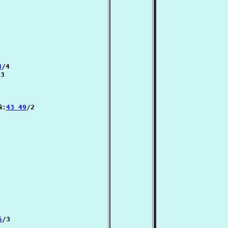
8
/4

3

ி:
43 49
/2

5
/3
