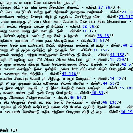
்த ஏழ் கடல் வற்ற மேல் வடவையின் முக தீ

ளர்ந்தது ஆம் என கிளர்ந்தன இரவியின் கிரணம் - வில்லி:
27 96
/3,4

லம் செய அடர்ப்பன் என்று நனி சீறினான் முறைமை மாறினான் - வில்லி:
27 1
அராவினை உயர்த்த கோவும் விழி தீ எனும்படி செயிர்த்து உளே - வில்லி:
27 117
 கால் வளைத்து தீ வாய் வெம் சரம் கொண்டு அடையார் சிரம் கொண்டான் - 
ார் கண்ட சிந்துரம் யாவும் தீ அம்பின் - வில்லி:
32 36
/2

லாது உவமை வேறு இல் என தீய நின் - வில்லி:
34 1
/3

ு அங்கம் முற்றும் மனம் தீ எழ மேல் நடந்தான் - வில்லி:
36 26
/3

பதியாக என்றான் தீ வாய் நாக கொடியோன் - வில்லி:
38 51
/4

ர்த்தன செம் கை வாளொடு அயில் விழித்தன கண்கள் தீ உமிழ - வில்லி:
40 1
கனுடன் தீ மூழ்க தவிர்ந்த நல் தவனும் மீள - வில்லி:
41 152
/1

துனன் உரைத்த மாற்றம் மைத்துனன் செவிக்கு தீ கோல் - வில்லி:
41 158
/1

ழி தீ உருமேறு என நீடு அவை அரசர் செவிப்பட ஓர் - வில்லி:
41 230
/1

றம் சூழ நடுவண் நிற்பது போல் செயத்திரதனை இடை நிறுத்தி - வில்லி:
42 5
/
ுக கணை அனந்தம் நிலை ஒன்றில் முனை சேர விட்டனன் விடும் பொழுதின் அந்
க கணையும் சில சிந்தியே - வில்லி:
42 146
/4

கையில் சிலையும் கோலி தீ விழித்து உடன்று சேர்ந்தார் - வில்லி:
44 12
/4

வழி தீ எழ முறுவல் பரப்ப விரித்தன வெண் நிலவே - வில்லி:
44 53
/2

வு இலா அரும் புலமும் மு தீ இலா வேதியர் மனை வாழ்வும் - வில்லி:
45 18
ரு கானம் என்ன தனி தனி செரு செய்தாரே - வில்லி:
46 33
/4

னத்து அரசனை சிலீமுகங்களின் - வில்லி:
46 60
/3

ன தீய நெஞ்சன் செவி சுட சில சொல் சொல்வான் - வில்லி:
46 130
/4

 எழவே தீ விழிப்பர் மார்பொடு புனை கிரி போலே தடிப்பர் தோள் இணை - வில்
ியா உடையான் அவனோடு எதிர் சந்தியா வெகுளா விழி தீ எழ - வில்லி:
46 19
ீகள் (1)
