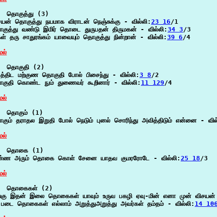
  தொகுத்து (3)

சயன் தொகுத்து நயமாக விராடன் நெஞ்சுக்கு - வில்லி:
23 16
/1

குத்து வண்டு இமிர் தொடை துருபதன் திருமகன் - வில்லி:
34 3
/3

கள் தரு சாதுரங்கம் யாவையும் தொகுத்து நின்றான் - வில்லி:
39 6
/4

ேல்
  தொகுதி (2)

டித்திட மற்குண தொகுதி போல் பிசைந்து - வில்லி:
3 8
/2

குதி கொண்ட நும் துணைவர் கூறினார் - வில்லி:
11 129
/4

ேல்
  தொகும் (1)

கும் தராதல இறுதி போல் நெடும் புனல் சொரிந்து அவித்திடும் என்னை - வில
ேல்
  தொகை (1)

்ண அரும் தொகை கொள் சேனை யாதவ குமரரோடே - வில்லி:
25 18
/3

ேல்
  தொகைகள் (2)

்கு இதன் இலை தொகைகள் யாவும் உருவ பகழி ஏவு-மின் எனா முன் விசயன் 
படை தொகைகள் எல்லாம் அறுத்துஅறுத்து அவர்கள் தம்தம் - வில்லி:
14 10