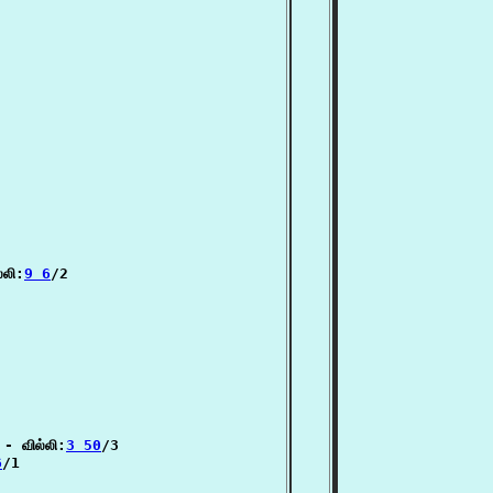
்லி:
9 6
/2

- வில்லி:
3 50
/3

6
/1
