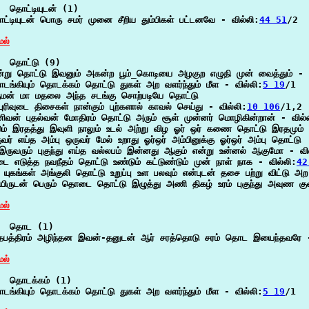
  தொட்டியுடன் (1)

ட்டியுடன் பொரு சமர் முனை சீறிய தும்பிகள் பட்டனவே - வில்லி:
44 51
/2

ேல்
  தொட்டு (9)

்று தொட்டு இவனும் அகன்ற பூம்_கொடியை அழகுற எழுதி முன் வைத்தும் - வ
டங்கியும் தொடக்கம் தொட்டு துகள் அற வளர்ந்தும் மீள - வில்லி:
5 19
/1

ுமன் மா மதலை அந்த சடங்கு சொற்படியே தொட்டு

புரிவுடை திசைகள் நான்கும் புற்களால் காவல் செய்து - வில்லி:
10 106
/1,2

னிவன் புதல்வன் மோதிரம் தொட்டு அரும் சூள் முன்னர் மொழிகின்றான் - வில்
ும் இரதத்து இவுளி நாலும் உடல் அற்று விழ ஓர் ஒர் கணை தொட்டு இரதமும் 
ுவர் எய்த அம்பு ஒருவர் மேல் உறாது ஓர்ஒர் அம்பினுக்கு ஓர்ஒர் அம்பு தொட்டு

இருவரும் புகுந்து எய்த வல்லபம் இன்னது ஆகும் என்று உன்னல் ஆகுமோ - வி
டை எடுத்த நவநீதம் தொட்டு உண்டும் கட்டுண்டும் முன் நாள் நாக - வில்லி:
42
 யுகங்கள் அங்குலி தொட்டு உறுப்பு உள பலவும் என்புடன் தசை பற்று விட்டு அற
யிருடன் பெரும் தொடை தொட்டு இழுத்து அணி திகழ் உரம் புகுந்து அவுண கு
ேல்
  தொட (1)

பத்திரம் அழிந்தன இவன்-தனுடன் ஆர் சரத்தொடு சரம் தொட இயைந்தவரே -
ேல்
  தொடக்கம் (1)

டங்கியும் தொடக்கம் தொட்டு துகள் அற வளர்ந்தும் மீள - வில்லி:
5 19
/1
