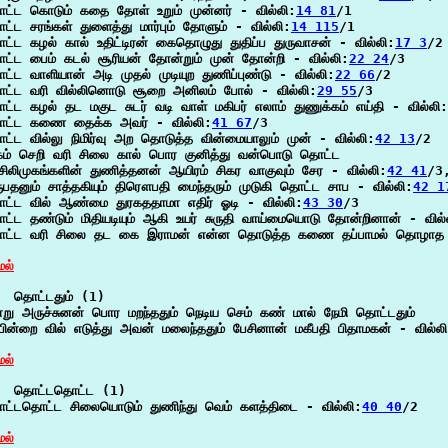
ட்ட கொடும் கதை தோள் உறும் முன்னர் - வில்லி:
14 81
/1

ட்ட சரங்கள் துளைத்து மார்பும் தோளும் - வில்லி:
14 115
/1

ட்ட கழல் கால் உதிட்டிரன் கைதொழுது துதிப்ப துருவாசன் - வில்லி:
17 3
/2

ட்ட பைம் கடல் சூரியன் தோன்றும் முன் தோன்றி - வில்லி:
22 24
/3

ட்ட வாளியான் அடி முதல் முடியுற துணிப்புண்டு - வில்லி:
22 66
/2

ட்ட வரி வில்லினொடு சூறை அனிலம் போல் - வில்லி:
29 55
/3

ட்ட கழல் தட மகுட சுடர் வடி வாள் மகிபர் எலாம் துணுக்கம் எய்தி - வில்லி:
ட்ட கணை தைக்க அவர் - வில்லி:
41 67
/3

ட்ட வில்லு நிமிர்வு அற தொடுத்த வின்மையாலும் முன் - வில்லி:
42 13
/2

கம் செறி வரி சிலை கால் பொர குனித்து வன்பொடு தொட்ட

சிலிமுகங்களின் துணித்தனன் ஆயிரம் சிகர வாகுவும் சேர - வில்லி:
42 41
/3,
ருபதனும் சாத்தகியும் திரௌபதி மைந்தரும் முடுகி தொட்ட சாப - வில்லி:
42 1
ட்ட வில் ஆண்மை துரகததாமா எதிர் ஓடி - வில்லி:
43 30
/3

ட்ட தண்டும் மிதியடியும் ஆகி உயர் சுருதி வாய்மையொடு தோன்றினான் - வில்
ட்ட வரி சிலை தட கை இராமன் என்ன தொடுத்த கணை தப்பாமல் தொழாத வே
ேல்
  தொட்டதும் (1)

ன்று அருச்சுனன் பொர மறந்ததும் நெடிய செம் கண் மால் நேமி தொட்டதும்

பின்றை வில் எடுத்து அவன் மலைந்ததும் பேசினான் மகீபதி பிதாமகன் - வில்ல
ேல்
  தொட்டதொட்ட (1)

ட்டதொட்ட சிலையொடும் துணிந்து வெம் களத்திடை - வில்லி:
40 40
/2

ேல்