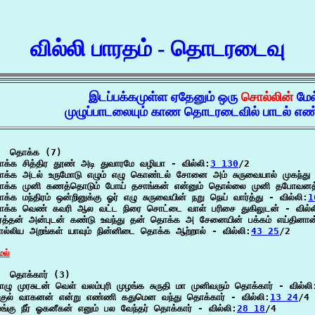
வில்லி பாரதம் - தொடரடைவு
இடப்பக்கமுள்ள ஏதேனும் ஒரு
சொல்லின்
மேல
முழுப்பாடலையும் காண தொடரடைவில் பாடல் எண்
  தொக்க (7)

க்க சித்திர தூண் அடி துவாரமே வழியா - வில்லி:
3 130
/2

க்க அடல் உருமோடு எழும் எழு கொண்டல் சோனை அம் சுருவையால் முகந்து 
க்க முனி கணத்தொடும் போய் தசாங்கன் என்னும் தொல்லை முனி தபோவனத்தின்
க்க மந்திரம் ஒன்றினுக்கு ஓர் எழு சுருவையின் நறு நெய் வார்த்து - வில்லி:
1
க்க வெண் கவரி ஆல வட்ட நிரை சொட்டை வாள் பரிசை துகிலுடன் - வில்ல
ர்த்தன் அன்புடன் கண்டு உவந்து தன் தொக்க அ சேனையின் பக்கம் எய்தினான
ல்லிய அறங்கள் யாவும் நின்னிடை தொக்க ஆற்றால் - வில்லி:
43 25
/2

ேல்
  தொக்கார் (3)

ழு முரசுடன் வெள் வலம்புரி முழங்க சுருதி மா முனிவரும் தொக்கார் - வில்லி
்குல் வாகனன் என்று எண்ணி கதுமென வந்து தொக்கார் - வில்லி:
13 24
/4

லங்கு நீர் ஓகனீகன் எனும் பல வேந்தர் தொக்கார் - வில்லி:
28 18
/4
