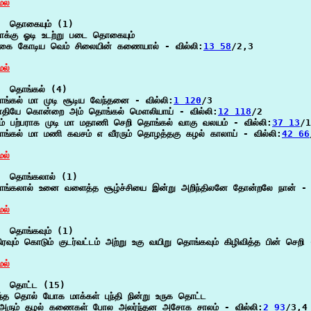
ேல்
  தொகையும் (1)

க்கு ஓடி உடற்று படை தொகையும்

கை கோடிய வெம் சிலையின் கணையால் - வில்லி:
13 58
/2,3

ேல்
  தொங்கல் (4)

ங்கல் மா முடி சூடிய வேந்தனை - வில்லி:
1 120
/3

தியே கொன்றை அம் தொங்கல் மௌலியாய் - வில்லி:
12 118
/2

ம் பற்பராக முடி மா மதாணி செறி தொங்கல் வாகு வலயம் - வில்லி:
37 13
/1

ங்கல் மா மணி கவசம் எ வீரரும் தொழத்தகு கழல் காலாய் - வில்லி:
42 66
ேல்
  தொங்கலால் (1)

ங்கலால் உனை வளைத்த சூழ்ச்சியை இன்று அறிந்திலனே தோன்றலே நான் - வ
ேல்
  தொங்கவும் (1)

ிரவும் கொடும் குடர்வட்டம் அற்று உகு வயிறு தொங்கவும் கிழிவித்த பின் செறி 
ேல்
  தொட்ட (15)

ரிந்த தொல் யோக மாக்கள் புந்தி நின்று உருக தொட்ட

அரும் தழல் கணைகள் போல அலர்ந்தன அசோக சாலம் - வில்லி:
2 93
/3,4
