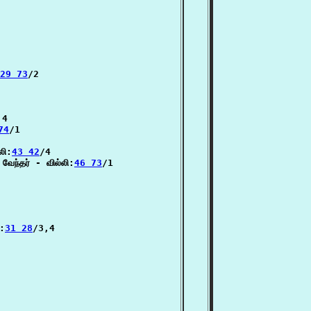
29 73
/2

4

74
/1

லி:
43 42
/4

ந்தர் - வில்லி:
46 73
/1

ி:
31 28
/3,4
