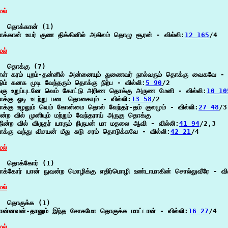
ேல்
  தொக்கான் (1)

க்கான் உயர் குண திக்கினில் அகிலம் தொழு சூரன் - வில்லி:
12 165
/4

ேல்
  தொக்கு (7)

ள் கரம் புறம்-தன்னில் அன்னையும் துணைவர் நால்வரும் தொக்கு வைகவே - வ
டும் கனக முடி வேந்தரும் தொக்கு நிற்ப - வில்லி:
5 90
/2

்கு உறுப்புடனே வெம் கோட்டு அரிண தொக்கு அருண மேனி - வில்லி:
10 10
க்கு ஓடி உடற்று படை தொகையும் - வில்லி:
13 58
/2

க்கு உழலும் வெம் கோன்மை தொல் வேந்தர்-தம் குலமும் - வில்லி:
27 48
/3

ன்ற வில் முனியும் மற்றும் வேந்தராய் அருகு தொக்கு

நின்ற வில் விருதர் யாரும் நிருபன் மா மதலை ஆவி - வில்லி:
41 94
/2,3

க்கு வந்து விசயன் மீது சுடு சரம் தொடுக்கவே - வில்லி:
42 21
/4

ேல்
  தொக்கோர் (1)

க்கோர் யான் நுவன்ற மொழிக்கு எதிர்மொழி உண்டாமாகின் சொல்லுவீரே - வில
ேல்
  தொகுக்க (1)

ன்னவன்-தானும் இந்த சோகமோ தொகுக்க மாட்டான் - வில்லி:
16 27
/4

ேல்