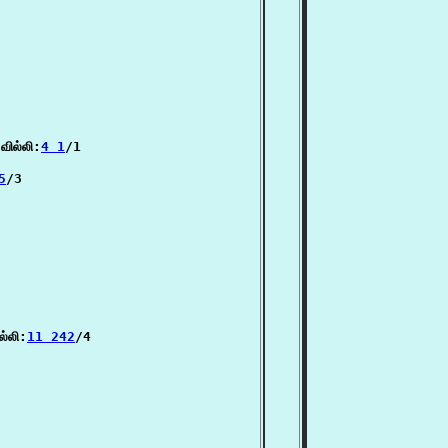
ில்லி:
4 1
/1

5
/3

்லி:
11 242
/4
