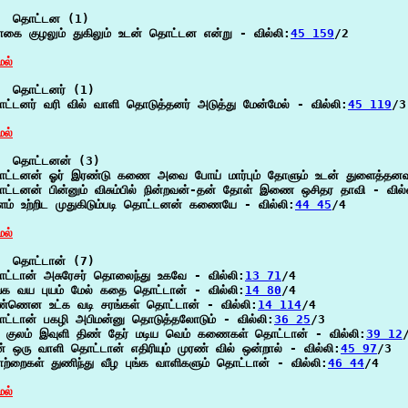
  தொட்டன (1)

கை குழலும் துகிலும் உடன் தொட்டன என்று - வில்லி:
45 159
/2

ேல்
  தொட்டனர் (1)

ட்டனர் வரி வில் வாளி தொடுத்தனர் அடுத்து மேன்மேல் - வில்லி:
45 119
/3

ேல்
  தொட்டனன் (3)

ட்டனன் ஓர் இரண்டு கணை அவை போய் மார்பும் தோளும் உடன் துளைத்தனவா
ட்டனன் பின்னும் விசும்பில் நின்றவன்-தன் தோள் இணை ஒசிதர தாவி - வில்
ளம் உற்றிட முதுகிடும்படி தொட்டனன் கணையே - வில்லி:
44 45
/4

ேல்
  தொட்டான் (7)

ட்டான் அசுரேசர் தொலைந்து உகவே - வில்லி:
13 71
/4

ங்க வய புயம் மேல் கதை தொட்டான் - வில்லி:
14 80
/4

ண்ணென உட்க வடி சரங்கள் தொட்டான் - வில்லி:
14 114
/4

ட்டான் பகழி அபிமன்னு தொடுத்தலோடும் - வில்லி:
36 25
/3

ி குலம் இவுளி திண் தேர் மடிய வெம் கணைகள் தொட்டான் - வில்லி:
39 12
/
ன் ஒரு வாளி தொட்டான் எதிரியும் முரண் வில் ஒன்றால் - வில்லி:
45 97
/3

ற்றைகள் துணிந்து வீழ புங்க வாளிகளும் தொட்டான் - வில்லி:
46 44
/4

ேல்