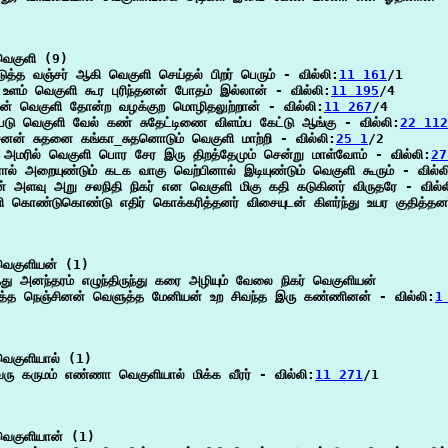
ெகுளி (9)

டுத்த வஞ்சர் ஆகி வெகுளி செய்தல் பிறர் பெரும் - வில்லி:
11 161
/1

ு உளம் வெகுளி கூர புரிந்தனன் போதம் இல்லான் - வில்லி:
11 195
/4

ன் வெகுளி தோன்ற வழக்குற மொழிதலுற்றான் - வில்லி:
11 267
/4

 படு வெகுளி வேல் கண் சுதேட்டிணை விளம்ப கேட்டு ஆங்கு - வில்லி:
22 112
னன் சுதனை கங்கா_சுதனொடும் வெகுளி மாற்றி - வில்லி:
25 1
/2

் அமரில் வெகுளி பொர சேர இரு திறத்தேமும் சென்று மாள்வோம் - வில்லி:
27
ினால் அறையுண்டும் கடக வாகு வெற்பினால் இடியுண்டும் வெகுளி கூரும் - வில்ல
ின் அளவு அறு சலநிதி நிகர் என வெகுளி மிகு கதி கடுகினர் விருதரே - வில்ல
ி கொண்டுகொண்டு எதிர் கொக்கரித்தனர் விசையுடன் கிளர்ந்து உயர குதித்தனர
ெகுளியன் (1)

்து அனந்தரம் எழுந்திருந்து கரை அழியும் வேலை நிகர் வெகுளியன்

த்த நெஞ்சினன் வெளுத்த மேனியன் உற சிவந்த இரு கண்ணினன் - வில்லி:
1
ெகுளியால் (1)

வரு கருமம் எண்ணா வெகுளியால் மிக்க வீரர் - வில்லி:
11 271
/1

ெகுளியான் (1)
