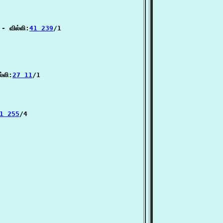
- வில்லி:
41 239
/1

்லி:
27 11
/1

1 255
/4


