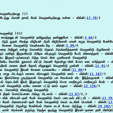
ெகுண்டிடுவது (1)

ிடத்து அசனி நாகர் மேல் வெகுண்டிடுவது என்ன - வில்லி:
13 78
/1

ெகுண்டு (43)

 மைந்தனுடன் வெகுண்டு நவிலுதற்கு நண்ணுமோ - வில்லி:
3 66
/2

்பு ஆடு நுதல் சிவந்த விழியன் ஆகி விழியிலான் மகன் கழற வெகுண்டு மேன்மே
 சேனை வெகுண்டு வென்கண்டதே - வில்லி:
5 99
/4

ுறை அறிதும் என்று கொண்டு அறவும் அகங்கரித்தனன் வெகுண்டு அழலோன் -
ும் மனிதர் இருவரோடு அநேக விபுதரும் வெகுண்டு போர் விளைத்தார் - வில்ல
கிய இருவர்-தம்மையும் அந்த வெம் சின முனிவரன் வெகுண்டு

ங்கிய கோயில் துவாரம் விட்டு அவனி தோன்று-மின் போய் என சபித்தான் - வி
் திரள் மாலை திண் தோள் விதுரனும் வெகுண்டு முன்னி - வில்லி:
11 41
/2

ில வெகுண்டு இவன் சேனை யானையே - வில்லி:
11 98
/4

ு மாறு அடக்கும் வாகை விசயனும் வெகுண்டு உளம் - வில்லி:
11 167
/3

 இளம்பிறை முடித்தவன் வெகுண்டு பல கோல்கள் விட இந்த்ரகுமரன் - வில்ல
மர் தொடங்கி இவர் இருவரும் வெகுண்டு பொர மாதிரமும் மாநிலமும் மேல் - வி
்ப்பன் வெகுண்டு ஏவிய கணை பட்டு உளம் உருகா - வில்லி:
12 156
/3

டை கொண்டு விரைந்து வெகுண்டு

 திறல் மொய்ம்பனை அங்கு அடலால் - வில்லி:
13 67
/2,3

 வில் விசயன்-தன் மேல் வெகுண்டு வெம் படைகள் விட்டார் - வில்லி:
13 79
் வேள் அனையான்-தன் மேல் வெகுண்டு வெம் கடலின் பொங்கி - வில்லி:
13
வெகுண்டு அழன்று மேன்மேல் அலை கடல் போல ஆர்த்து - வில்லி:
14 102
/1
்த வாள் அரக்கன் தருக்கு நெஞ்சு ஒடிந்து வெகுண்டு இவன்-தனை தளி மீண்டும்