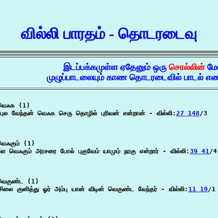
வில்லி பாரதம் - தொடரடைவு
இடப்பக்கமுள்ள ஏதேனும் ஒரு
சொல்லின்
மே
முழுப்பாடலையும் காண தொடரடைவில் பாடல் எண்
வெஃக (1)

புல வேந்தன் வெஃக செரு தொழில் புரிவன் என்றான் - வில்லி:
27 148
/3

ெஃகும் (1)

ே வெஃகும் அரசரை போல் புகுவேம் யாமும் நரகு என்றார் - வில்லி:
39 41
/4

ெகுண்ட (1)

சிலை குனித்து ஓர் அம்பு யான் விடின் வெகுண்ட வேந்தர் - வில்லி:
11 19
/1
