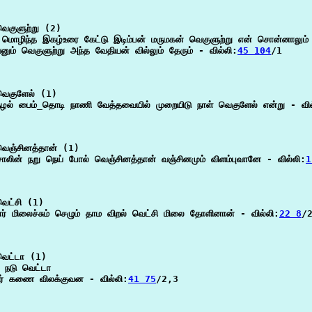
ெகுளுற்று (2)

மொழிந்த இகழ்உரை கேட்டு இடிம்பன் மருமகன் வெகுளுற்று என் சொன்னாலும் 
னும் வெகுளுற்று அந்த வேதியன் வில்லும் தேரும் - வில்லி:
45 104
/1

ெகுளேல் (1)

குழல் பைம்_தொடி நாணி வேத்தவையில் முறையிடு நாள் வெகுளேல் என்று - வில
ெஞ்சினத்தான் (1)

சாலின் நறு நெய் போல் வெஞ்சினத்தான் வஞ்சினமும் விளம்புவானே - வில்லி:
1
ெட்சி (1)

ோர் மிலைச்சும் செழும் தாம விறல் வெட்சி மிலை தோளினான் - வில்லி:
22 8
/2
ெட்டா (1)

 நடு வெட்டா

் கணை விலக்குவன - வில்லி:
41 75
/2,3
