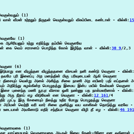
ெகுள்வதும் (1)

 வாள் வீமன் உற்றதும் நிருதன் வெகுள்வதும் விசும்பிடை கண்டான் - வில்லி:
1
ெகுளவே (1)

ை ஆசிரியனும் உற்று எதிர்ந்து தம்மில் வெகுளவே

் கை வெம் சராசனம் பொழிந்த கோல் இழிந்த வான் - வில்லி:
30 9
/2,3

ெகுளா (6)

இடுமாறு என விழுந்தன விழுந்ததனை விசயன் நனி கண்டு வெகுளா - வில்லி
 தவமே புரி இளைப்பு அற மனத்தின் மிகு பரிவுடையன் ஆகி வெகுளா

 திசையும் வென்று அனல் அளித்த சிலை நாணி அற எயினர் பதி எய்தனன் அ
யும் அதிர்ந்து சுழல்கின்ற பொழுதத்து இமைய இன்ப மயில் கேள்வன் வெகுளா

 இசை புனைந்த மணி நூபுர விசால ஒளி நண்ணு பத நாள்மலரினால் - வில்லி:
ுற்று அரு நீறாய் எழ விடுவேன் என வெகுளா - வில்லி:
12 161
/4

திர் முட்டி இரு சேனையும் நிலத்து உதிர மோது பொழுதத்து வெகுளா

் அபிமன் வெற்றி வரி வார் சிலை குனித்து வய வாளிகள் தொடுத்து வரவே - 
யா உடையான் அவனோடு எதிர் சந்தியா வெகுளா விழி தீ எழ - வில்லி:
46 19
வெகுளாவகை (1)

துர வாய்மையால் வெகுளாவகை அடிகள் இவை கேண்-மினோ என ஓதினான் - 