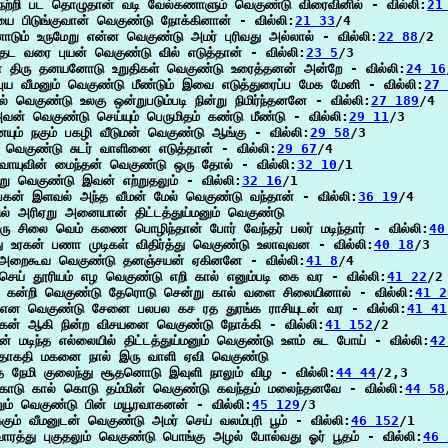
நெற்றி பட தொழுதான் வடி வேல்கணாளும் வெகுண்டு விரைவினில் - வில்லி:
21
யை பிடுங்குவான் வெகுண்டு நோக்கினான் - வில்லி:
21 33
/4

ொடும் உருமேறு என்ன வெகுண்டு அமர் புரிவது அல்லால் - வில்லி:
22 88
/2

தட வரை புயன் வெகுண்டு வில் எடுத்தான் - வில்லி:
23 5
/3

ன் திரு தனயனோடு உறுதிகள் வெகுண்டு உரைத்தனன் அன்றே - வில்லி:
24 16
புய வீமனும் வெகுண்டு மீண்டும் இவை எடுத்துரைப்ப மேக மேனி - வில்லி:
27 
ல் வெகுண்டு உலகு ஒன்றுபடும்படி நின்று நிமிர்ந்தனனே - வில்லி:
27 189
/4

அவன் வெகுண்டு செய்யும் பெருமிதம் கண்டு மீண்டு - வில்லி:
29 11
/3

ையும் நகும் பகழி வீடுமன் வெகுண்டு ஆங்கு - வில்லி:
29 58
/3

ம் வெகுண்டு சுடர் வாளினை எடுத்தான் - வில்லி:
29 67
/4

வாயுவின் மைந்தன் வெகுண்டு ஒரு தோல் - வில்லி:
32 10
/1

று வெகுண்டு இவன் எற்றுதலும் - வில்லி:
32 16
/1

பகன் இளவல் அந்த வீமன் மேல் வெகுண்டு வந்தான் - வில்லி:
36 19
/4

ில் அரிஏறு அனையான் திட்டத்துய்மனும் வெகுண்டு

ு சிலை வெம் கணை பொழிந்தான் போர் வேந்தர் பலர் மடிந்தார் - வில்லி:
40
்து உரகன் பணா முடிகள் விதிர்த்து வெகுண்டு உலாவுவன - வில்லி:
40 18
/3

 அறைகூவ வெகுண்டு தனஞ்சயன் ஏகினனே - வில்லி:
41 8
/4

செய் தூரியம் எழ வெகுண்டு எறி கால் எனும்படி கை வர - வில்லி:
41 22
/2

ை கன்றி வெகுண்டு தேரொடு சென்று கால் வளை சிலையினால் - வில்லி:
41 2
என வெகுண்டு சேனை பலபல கச ரத துரங்க ராசியுடன் வர - வில்லி:
41 41
மகன் ஆகி நின்ற விசயனை வெகுண்டு நோக்கி - வில்லி:
41 152
/2

ன் மடிந்த எல்லையில் திட்டத்துய்மனும் வெகுண்டு உளம் சுட போய் - வில்லி:
42
தாகதி மகனை நால் இரு வாளி ஏவி வெகுண்டு

 நேமி குலைந்து சூதனொடு இவுளி நாலும் விழ - வில்லி:
44 44
/2,3

டு கால் கொடு தம்மின் வெகுண்டு கவந்தம் மலைந்தனவே - வில்லி:
44 58
ம் வெகுண்டு பின் மயூரவாகனன் - வில்லி:
45 129
/3

்கும் வீமனுடன் வெகுண்டு அமர் செய் வலம்புரி பூம் - வில்லி:
46 152
/1

ுவாரத்து புகுதலும் வெகுண்டு பொங்கு அழல் போல்வது ஓர் பூதம் - வில்லி:
46 