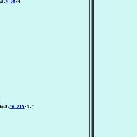
லி:
4 50
/4



ில்லி:
46 215
/3,4
