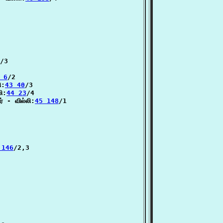
/3

 6
/2

ி:
43 40
/3

ி:
44 23
/4

் - வில்லி:
45 148
/1

 146
/2,3
