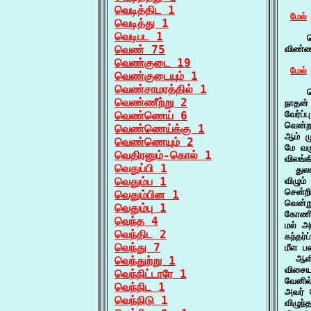
வெடித்திட 1
மேல்
வெடித்து 1
வெடிபட 1
    வ
வெண் 75
விண்ண
வெண்குடை 19
மேல்
வெண்குடையும் 1
வெண்சாமரத்தில் 1
    வ
வெண்ணீற்று 2
நாதன்
வெண்ணெய் 6
வேர்ப
வென்ற
வெண்ணெய்க்கு 1
ஆம் ம
வெண்ணெயும் 2
மே வர
வெதிரனும்-கொல் 1
விலங்
வெதுப்பி 1
  துல
வெதும்ப 1
விழும
சென்ற
வெதும்பின 1
வென்ற
வெதும்பு 1
கோணிய
வெந்த 4
மல் அ
வெந்திட 2
கந்தர
வெந்து 7
மீள ப
  ஆளி
வெந்துற்று 1
விசைய
வெந்நிட்டாரே 1
வேனில
வெந்நிட 1
அவர் 
வெந்நிடு 1
விழுந