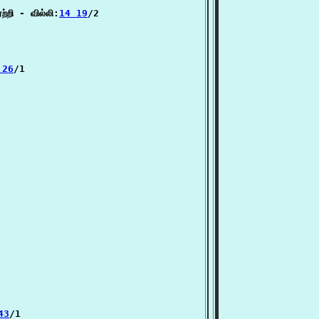
்றி - வில்லி:
14 19
/2

 26
/1

43
/1
