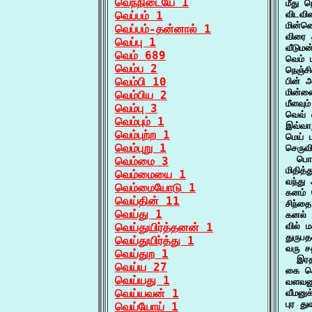
வெந்நிடையே 1
மீது 
வெப்பம் 1
விடவி
மின்ன
வெப்பம்-தன்னால் 1
விரை 
வெப்பு 1
வீடும
வெம் 689
வெம் 
வெம்ப 2
நெஞ்சி
வெம்பி 10
பின் 
மின்ன
வெம்பிய 2
மீளவு
வெம்பு 3
வெவ் 
வெம்பும் 1
இவ்வா
வெம்புற்ற 1
மெய் 
வெம்புறு 1
செருவ
  பொர
வெம்மை 3
மிதித
வெம்மையை 1
வந்து
வெம்மையோடு 1
கனம் 
வெய்தின் 11
சிந்த
வெய்து 1
கனல் 
வெய்துயிர்த்தனன் 1
வில் 
துருபத
வெய்துயிர்த்து 1
வரு ச
வெய்துற 1
  இரத
வெய்ய 27
கை கொ
வெய்யது 1
வளவனு
வெய்யவன் 1
வீமனுக
புர த
வெய்யோய் 1