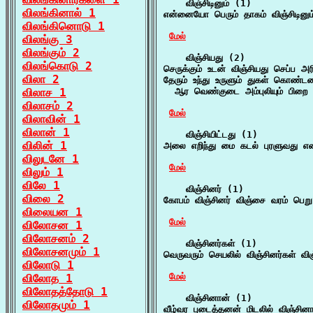
    விஞ்சிடினும் (1)

விலங்கினால் 1
என்னையோ பெரும் தாகம் விஞ்சிடினு
விலங்கினொடு 1
மேல்
விலங்கு 3
விலங்கும் 2
    விஞ்சியது (2)

விலங்கொடு 2
செருக்கும் உடன் விஞ்சியது செப்ப அ
விலா 2
தேரும் உந்து உருளும் துகள் கொண்ட
விலாச 1
  ஆர வெண்குடை அம்புலியும் பிறை 
விலாசம் 2
மேல்
விலாவின் 1
விலான் 1
    விஞ்சியிட்டது (1)

விலின் 1
அலை எறிந்து மை கடல் புரளுவது எ
விலுடனே 1
மேல்
விலும் 1
விலே 1
    விஞ்சினர் (1)

விலை 2
கோபம் விஞ்சினர் விஞ்சை வரம் பெறு
விலையன 1
மேல்
விலோசன 1
விலோசனம் 2
    விஞ்சினர்கள் (1)

விலோசனமும் 1
வெருவரும் செயலில் விஞ்சினர்கள் வி
விலோடு 1
மேல்
விலோத 1
விலோதத்தோடு 1
    விஞ்சினான் (1)

விலோதமும் 1
வீழ்வர புடைத்தனன் மிடலில் விஞ்சின