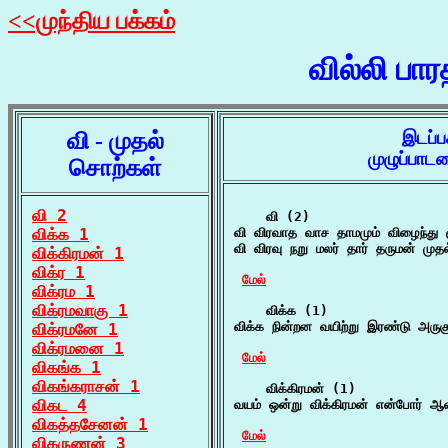
<<முந்திய பக்கம்
வில்லி பா
வி - முதல்
இடப்ப
முழுப்பாட
சொற்கள்
வி 2
    வி (2)

விக்க 1
வி விரவாத வாச தாமமும் விழைந்து ச
வி விரவு நறு மலர் தார் தருமன் முதல
விக்கிரமன் 1
விக்ர 1
மேல்
விக்ரம 1
விக்ரமவாகு 1
    விக்க (1)

விக்க நின்றன வயிற்று இரண்டு அருகு
விக்ரமனே 1
விக்ரமனை 1
மேல்
விகங்க 1
விகங்கராசன் 1
    விக்கிரமன் (1)

விகட 4
வயம் ஒன்று விக்கிரமன் என்போர் ஆவி
விகத்தசேனன் 1
மேல்
விகருணன் 3