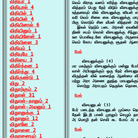
விதியா 1
வெம் கிராத வனம் எரித்த விசயனுக்க
விதியால் 4
வித்தரம் பெறு தேர் விடும் விசயனுக
விதியில் 1
உத்தரையும் வில் விசயனுக்கு உரியள் 
வரி வெம் சிலை கை விசயனுக்கு மாறா
விதியின் 4
மிகு கொடும் சின வீமன் விந்தரன் அப
விதியினால் 6
  இகல் நெடும் படை அரசன் ஏவலின்
விதியினும் 1
திண் சயம் கொள் விசயனுக்கு சிந்து
விதியினேன் 1
உள பொலிவுடனே விசயனுக்கு அருளால
விதியினை 3
வெம் கோப விசயனுக்கு சூதன் ஆனான்
விதியும் 1
மேல்
விதியுமே 1
விதியை 3
    விசயனுக்கும் (4)

விதிர்த்தன 1
மா மகற்கும் விசயனுக்கும் மன்னு ப
விதிர்த்து 4
வாள் அபிமனுக்கும் ஒரு தேர் விசயனுக
விருத்தன் வில் வளைத்த ஆண்மை வி
விதிருண்டு 1
மற்று அரா அணை துறந்த மாயனுக்கும் 
விது 2
  சொற்று அராபதம் நெருங்க தொடை 
விதுரற்கும் 2
விதுரன் 31
மேல்
விதுரன்-தானும் 2
    விசயனுடன் (3)

விதுரன்-அவனும் 1
பேர் படைத்த விசயனுடன் மும்மை நெடு
விதுரனுக்கு 1
தேன் இடறி பாண் முரலும் செழும் தா
விதுரனும் 12
அ மொழி தன் செவி சுட போய் அ கண
விதுரனே 2
மேல்
விதுரனை 2
விதுரனையும் 1