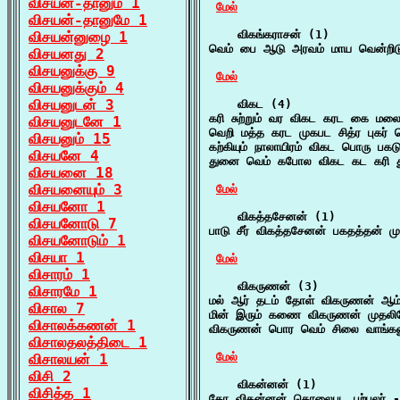
விசயன்-தானும் 1
மேல்
விசயன்-தானுமே 1
    விகங்கராசன் (1)

விசயன்னுழை 1
வெம் பை ஆடு அரவம் மாய வென்றிடு
விசயனது 2
விசயனுக்கு 9
மேல்
விசயனுக்கும் 4
விசயனுடன் 3
    விகட (4)

கரி சுற்றும் வர விகட கரட கை ம
விசயனுடனே 1
வெறி மத்த கரட முகபட சித்ர புகர
விசயனும் 15
கற்கியும் நாலாயிரம் விகட பொரு பகடு
விசயனே 4
துனை வெம் கபோல விகட கட கரி து
விசயனை 18
விசயனையும் 3
மேல்
விசயனோ 1
    விகத்தசேனன் (1)

விசயனோடு 7
பாடு சீர் விகத்தசேனன் பகதத்தன் ம
விசயனோடும் 1
விசயா 1
மேல்
விசாரம் 1
    விகருணன் (3)

விசாரமே 1
மல் ஆர் தடம் தோள் விகருணன் ஆம் 
விசால 7
மின் இரும் கணை விகருணன் முதலியோ
விசாலக்கணன் 1
விகருணன் பொர வெம் சிலை வாங்கலு
விசாலதலத்திடை 1
மேல்
விசாலயன் 1
விசி 2
    விகன்னன் (1)

விசித்த 1
கோ விகன்னன் கொலைபட பற்பலர் - 