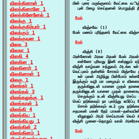
விலக்கினான் 1
மின் புரை மருங்குலாய் வேட்கை விஞ்
  புன் பிழை செய்தனன் பொறுத்தி ந
விலக்கினானே 1
விலக்கினேனேல் 1
மேல்
விலக்கு 1
விலக்குகிற்பார் 1
    விஞ்சவே (1)

விலக்கும் 1
மேல் மணம் புரிந்தனர் வேட்கை விஞ்
விலக்குவன 1
மேல்
விலக 3
விலகா 1
    விஞ்சி (8)

விலகி 4
அன்னோன் அகல அவன் மேல் அவள் 
விலகின 1
  என்னோ புரிவது இனி என்றலும் ஏந்த
விஞ்சி வாழ்வன சத்துவம் அடங்க உள் 
விலகினார் 1
வெட்புலம் தன்னில் சோகம் மிஞ்சவே த
விலகினான் 1
  உள் புலன் அழிந்து பின்போம் உள்ளம
விலகு 1
இருக்கும் வழி மா மழையும் எ விளைவும
விலங்கர் 1
  தருக்கினுடன் யானை முதல் தானைக
விலங்கல் 3
தருக்கினுடன் யானை முதல் தானைகளும
  செருக்கும் உடன் விஞ்சியது செப்ப
விலங்கலுக்கு 1
மெய் நடுங்கவும் நா புலர்ந்து உயிர்ப்பு 
விலங்கான் 1
  சொல் நடுங்கவும் சுடர் முடி நடுங்க
விலங்கி 4
சதமகன் மகன் தேர் பாகன்-தன்வயின்
விலங்கிய 1
  விதுரனும் அமர் செய்யாமல் வெம் ச
விலங்கியது 1
விஞ்சி முனை-தொறும் வாள் அசுரே
விலங்கின் 2
மேல்
விலங்கினம் 1
விலங்கினார்களை 1