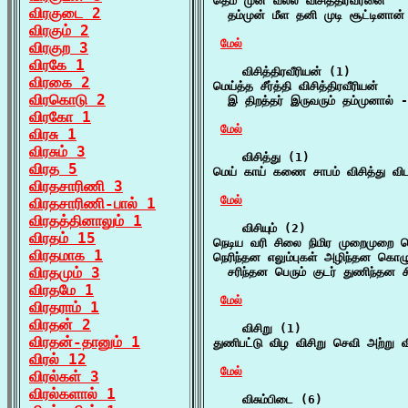
தெம் முன் வல்ல விசித்திரவீரனை

விரகுடை 2
  தம்முன் மீள தனி முடி சூட்டினான்
விரகும் 2
மேல்
விரகுற 3
விரகே 1
    விசித்திரவீரியன் (1)

விரகை 2
மெய்த்த சீர்த்தி விசித்திரவீரியன்

விரகொடு 2
  இ திறத்தர் இருவரும் தம்முனால் -
விரகோ 1
மேல்
விரசு 1
விரசும் 3
    விசித்து (1)

விரத 5
மெய் காய் கணை சாபம் விசித்து விட
விரதசாரிணி 3
மேல்
விரதசாரிணி-பால் 1
விரதத்தினாலும் 1
    விசியும் (2)

விரதம் 15
நெடிய வரி சிலை நிமிர முறைமுறை நெ
விரதமாக 1
நெரிந்தன எலும்புகள் அழிந்தன கொழும்
விரதமும் 3
  சரிந்தன பெரும் குடர் துணிந்தன ச
விரதமே 1
மேல்
விரதராம் 1
விரதன் 2
    விசிறு (1)

விரதன்-தானும் 1
துணிபட்டு விழ விசிறு செவி அற்ற
விரல் 12
மேல்
விரல்கள் 3
விரல்களால் 1
    விசும்பிடை (6)
