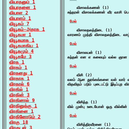
வியாதனும் 1
வியாதனை 1
    விசாலக்கணன் (1)

வியாள 2
சுந்தரன் விசாலக்கணன் வீர வாசி ப
வியாளம் 1
மேல்
வியூகம் 7
வியூகம்-அதாக 1
    விசாலதலத்திடை (1)

வியூகமா 1
வாரணம் முத்தி விசாலதலத்திடை வா
வியூகமாக 1
மேல்
வியூகமாகிய 1
வியூகமும் 4
    விசாலயன் (1)

வியூகமே 3
கந்தன் என எ கலையும் வல்ல ஞான க
விரக 1
மேல்
விரகம் 1
விரகனது 1
    விசி (2)

விரகாக 1
வலம் ஆன துரங்கங்களை வள் வார் வி
விரகால் 6
விதவிதம் படும் புடைபட்டு இடிப்புற வ
விரகில் 1
மேல்
விரகின் 3
விரகினால் 9
    விசித்த (1)

விரகினுக்கு 1
வில் முன்பு உடையோன் ஒரு வில்லின் 
விரகினை 1
மேல்
விரகினோடும் 2
விரகு 18
    விசித்திரவீரனை (1)

விரகுடன் 3