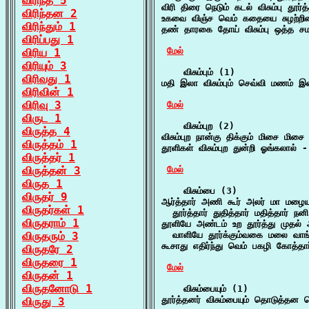
விரிந்த 5
விரி திரை நெடும் கடல் விசும்பு தூர்
விரிந்தன 2
உகவை விஞ்ச வெம் கதையை சுழற்றினர் 
விரிந்தும் 1
தண் தாரகை தோய் விசும்பு ஒத்த சமர
விரிப்பது 1
மேல்
விரிய 1
விரியும் 3
    விசும்பும் (1)

விரிவது 1
மதி இலா விசும்பும் செவ்வி மணம் இ
விரிவின் 1
விரிவு 3
மேல்
விருட 1
    விசும்புற (2)

விருத்த 4
விசும்புற நான்கு திக்கும் மிசை மிச
விருத்தம் 1
தூளிகள் விசும்புற துன்றி ஓங்கலால் -
விருத்தர் 1
விருத்தன் 3
மேல்
விருத 1
    விசும்பை (3)

விருதர் 9
ஆர்த்தார் அணி கூர் அலர் மா மழையா
விருதர்கள் 1
  தூர்த்தார் துதித்தார் மதித்தார் நன
விருதராம் 1
தூளியே அண்டம் உற தூர்த்து முதல் அ
விருதரும் 3
  வாளியே தூர்க்கும்வகை மலை வாங்
கூசாது எதிர்ந்து வெம் பகழி கோத்தார
விருதரே 2
விருதரை 1
மேல்
விருதன் 1
விருதனோடு 1
    விசும்பையும் (1)

தூர்த்தனர் விசும்பையும் தொடுத்த
விருது 3