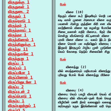
விருதுக்கு 1
மேல்
விருதுகள் 1
விருதுடை 2
    விசை (10)

விருதும் 1
தேரும் விசை கூர் இவுளியும் செறி 
வடி வாள் முனை அசையா விசை வரு ச
விருதொடு 1
பவனன் அன்று குத்தின கிரி என வி
விருந்தர் 1
காற்றினால் விசை உற கழன்று போயின
விருந்தராய் 1
சிலை_வலான் எதிர் மிசைபட தேர் மி
விருந்தா 1
சென்று வீமனொடு கிட்டினான் விசை 
விருந்தினால் 1
புரவி மிசை விசை பட வலம் இடம் நிக
விசை கொள் பல கதியினும் விரைவு உற
விருந்தினுக்கு 1
இருவர் இரதமும் அழிய முன் முடுகி
விருந்து 11
வெம் கோதை நெடும் சிலையின் சிறு
விருந்துகளே 1
விருந்துறு 1
மேல்
விருப்ப 1
    விசைத்து (2)

விருப்பம் 1
வில் மைந்தரையும் மதியாமல் விரைந்து
விருப்பமோ 1
புரிவது போல் மேல் விசைத்து மீமிசை
விருப்பினால் 1
விருப்பினுடனே 1
மேல்
விருப்பு 2
    விசைய (4)

விருப்புடன் 2
விசைய வெம் பகழி விசயன் வெவ் வி
விருப்பொடு 1
விசைய வில் விசயன்-தன் மேல் வெகு
விரும்ப 1
விழியின் மணி நிகர் வலவனும் வலவ
விரும்பலுற்றும் 1
சுரர்களும் உருக இரங்கினான் வரி 
விரும்பி 5