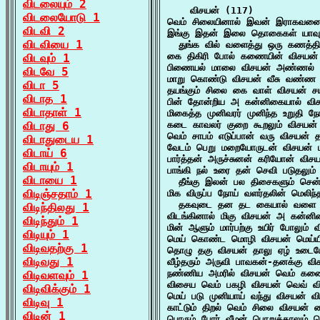
விடலையும் 2
    விசயன் (117)

விடலையோடு 1
வெம் சிலையினால் இவன் இராகவனை ஒ
விடவி 2
இங்கு இதன் இலை தொகைகள் யாவும் 
விடவியை 1
  துங்க வில் வளைத்து ஒரு கணத்த
கை திகிரி போல் கணையின் விசயன்
விடவும் 1
பிணையல் மாலை விசயன் அண்ணல் பெற
விடவே 5
மாறு கொண்டு விசயன் வீசு வண்ண 
விடா 5
தயங்கும் சிலை கை வாள் விசயன் சயம
விடாத 1
பின் தோன்றிய அ கன்னிகையால் விசய
விடாதாள் 1
மிகைத்த முனிவரர் முனிந்த உறுதி ந
விடாது 6
கடை காவலர் குறை கூறலும் விசயன் 
வெம் சாபம் எடுப்பான் வரு விசயன் 
விடாதுடைய 1
வேடம் பெறு மறையோருடன் விசயன் பு
விடாய் 6
பார்த்தன் அருச்சுனன் கரியோன் விச
விடாயும் 1
பாங்கி நல் உரை தன் செவி படுதலும் 
விடாயை 1
  தீங்கு இலன் பல திசைகளும் சென்ற
விடிஞ்சதாம் 1
மிக விருப்ப நோய் வளர்தலின் மெலிந
  தகவுடை தன தட கையால் வளை கர
விடிந்திலது 1
விடங்கினால் மிகு விசயன் அ கன்னி
விடிந்தும் 1
மின் ஆளும் மார்பற்கு உயிர் போலும் 
விடியும் 1
மெய் கொண்ட மொழி விசயன் மெய்யின
விடிவதற்கு 1
தொழு தகு விசயன் தாலு ஏழ் உடையோன
விடிவது 1
வீழ்தரும் அருவி பாவகன்-தனக்கு வ
நண்ணிய அமரில் விசயன் வெம் கணையால
விடிவளவும் 1
விசைய வெம் பகழி விசயன் வெவ் வி
விடிவிக்கும் 1
மெய் படு முனியாய் வந்து விசயன் வ
விடிவு 1
காட்டும் திறல் வெம் சிலை விசயன் க
விடின் 1
பொரும் போர் வீமன் பொறுத்தாலும் 