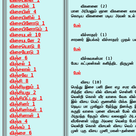
விசையனை 1
விசையில் 1
    விகனனை (2)

விசையின் 4
மான அபிமனும் ஞான விகனனை வாளி
கொடிய விகனனை மடிய அவன் உடல் கொட
விசையினில் 1
விசையினோடு 1
மேல்
விசையினோடும் 1
விசையுடன் 10
    விச்சாதரர் (1)

சாரணர் இயக்கர் விச்சாதரர் முதல் ப
விசையுடனே 2
விசையொடு 8
மேல்
விசையோடு 3
விஞ்ச 6
    விச்சுவகன்மா (1)

விஞ்சல் 1
மேய கட்புலன்கள் களித்திட திருமுன்
விஞ்சலால் 1
மேல்
விஞ்சவே 1
விஞ்சி 8
    விசய (10)

விஞ்சிடினும் 1
மெத்து இசை பனி நிலா எழ சமர விசய
விஞ்சியது 2
சித்திர விசய வில் விசயன் சென்னி ம
வென்றி கொள் வீர வாகை வேக வில் 
விஞ்சியிட்டது 1
இல் விசய மெய் குணனில் மிக்க இள
விஞ்சினர் 1
நெடிய மா முகிலும் நேர்ந்து நினக்க
விஞ்சினர்கள் 1
கருதி வாகை புனை விசயன் மேல் விச
விஞ்சினான் 1
அருமந்த தேரும் விசய வலவனும் அடல்
விஞ்சு 4
வீமசேனன் மற்று அவரை வென்ற போர்
வென்றி கொள் விசயன் விசய வெம் க
விஞ்சும் 1
முன் புகு விசய முனி_மகன்-தன்னை 
விஞ்சை 6