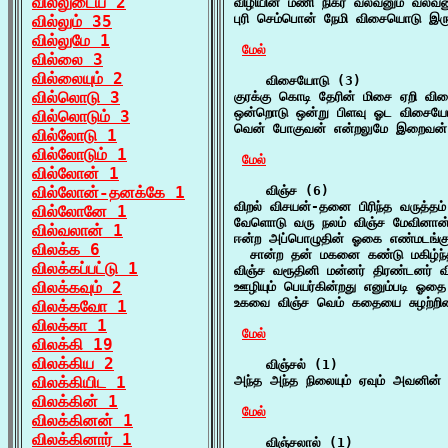
வில்லுடைய 2
விழியின் மணி நிகர் வலவனும் வலவ
புரி செம்பொன் நேமி விசையொடு இர
வில்லும் 35
வில்லுமே 1
மேல்
வில்லை 3
வில்லையும் 2
    விசையோடு (3)

வில்லொடு 3
குரக்கு கொடி தேரின் மிசை ஏறி வி
ஒன்றொடு ஒன்று பிளவு ஓட விசையோடு
வில்லொடும் 3
வென் போகுவன் என்றலுமே இறைவன் 
வில்லோடு 1
வில்லோடும் 1
மேல்
வில்லோன் 1
வில்லோன்-தனக்கே 1
    விஞ்ச (6)

விறல் விசயன்-தனை பிரிந்த வருத்தம
வில்லோனே 1
வேளொடு வரு நலம் விஞ்ச மேவினான்
வில்வலான் 1
ஈன்ற அப்பொழுதின் ஓகை எண்மடங்க
விலக்க 6
  சான்ற தன் மகனை கண்டு மகிழ்ந்த
விலக்கப்பட்டு 1
விஞ்ச வரூதினி மன்னர் திரண்டனர் 
விலக்கவும் 2
ஊழியும் பெயர்கின்றது எனும்படி ஓத
உகவை விஞ்ச வெம் கதையை சுழற்றினர் 
விலக்கவோ 1
விலக்கா 1
மேல்
விலக்கி 19
விலக்கிய 2
    விஞ்சல் (1)

விலக்கியிட 1
அந்த அந்த நிலையும் ஏவும் அவனின்
விலக்கின் 1
மேல்
விலக்கினன் 1
விலக்கினார் 1
    விஞ்சலால் (1)
