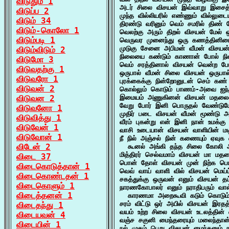
விடுதும் 1
அடர் சிலை விசயன் இவ்வாறு இசைத்
விடுப்ப 2
முந்த வில்லியரில் எண்ணும் வில்லுட
விடும் 34
திரண்டு வரினும் வெம் சமரில் திண் த
விடும்-கொலோ 1
வெலற்கு அரும் திறல் விசயன் மேல் ஒ
விடும்படி 1
வெருவர முனைந்து ஒரு கணத்தினிட
முடுகு சேனை அபிமன் வீமன் விசயன
விடும்விடும் 2
நிலையை கண்டும் காணான் போல் நின்
விடுமோ 3
வெம் சரத்தினால் விசயன் வென்ற போ
விடுவதற்கு 1
ஒருபால் வீமன் சிலை விசயன் ஒருபால
விடுவரோ 1
புரக்கைக்கு நின்றோனுடன் செம் கண் 
விடுவன் 2
கொல்லும் கொடும் பாணம்-அவை ஐந்த
விடுவன 2
இமையம் அணுகினன் விசயன் மதலையை
வேறு போர் இனி பொருதல் வேண்டுமோ 
விடுவனோ 1
முதிர் படை விசயன் வீமன் மூண்டு அம
விடுவித்து 1
வீரம் புகன்று என் இனி நான் உமக்கு
விடுவேன் 1
வாசி உடையான் விசயன் வாளியின் மடிந
விடுவோன் 1
நீ நில் அஞ்சல் நின் கணையும் ஏவுக 
விடேன் 2
  கூனல் அங்கி தந்த சிலை கோலி அ
மித்திரர் செல்வமாம் விசயன் மா மத
விடை 37
பொன் தோள் விசயன் முன் நிற்க பொர
விடைகொடுத்தான் 1
வெவ் வாய் வாளி வில் விசயன் மெய்
விடைகொண்டதன் 1
சகத்துக்கு ஒருவன் எனும் விசயன் தம
விடைகொளும் 1
நாரணகோபாலர் எனும் நராதிபரும் வாள
விடைத்தனன் 1
  காரணமா அறைகூவி கடும் கொடும் க
சரம் விட்டு ஒர் அயில் விசயன் இரத
விடைதந்து 1
வயம் உற்ற சிலை விசயன் உடலத்தின் 
விடையவன் 4
வஞ்ச சகுனி மைந்தரையும் மலைந்தா
விடையின் 1
நல் முகம் பெறு விசயன் மைந்தனும் நா