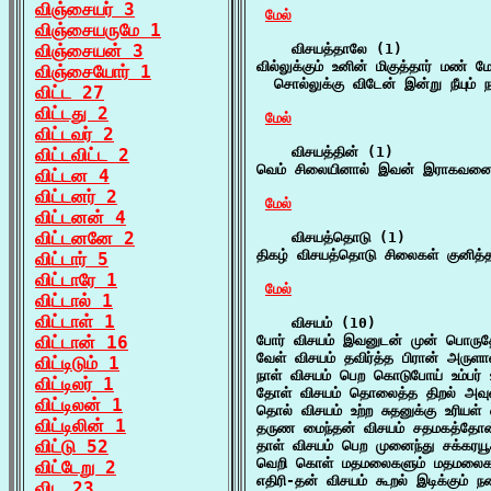
விஞ்சையர் 3
மேல்
விஞ்சையருமே 1
விஞ்சையன் 3
    விசயத்தாலே (1)

வில்லுக்கும் உனின் மிகுத்தார் மண் 
விஞ்சையோர் 1
  சொல்லுக்கு விடேன் இன்று நீயும் 
விட்ட 27
விட்டது 2
மேல்
விட்டவர் 2
    விசயத்தின் (1)

விட்டவிட்ட 2
வெம் சிலையினால் இவன் இராகவனை ஒ
விட்டன 4
விட்டனர் 2
மேல்
விட்டனன் 4
விட்டனனே 2
    விசயத்தொடு (1)

திகழ் விசயத்தொடு சிலைகள் குனித
விட்டார் 5
விட்டாரே 1
மேல்
விட்டால் 1
விட்டாள் 1
    விசயம் (10)

விட்டான் 16
போர் விசயம் இவனுடன் முன் பொருதோர
வேள் விசயம் தவிர்த்த பிரான் அருளா
விட்டிடும் 1
நாள் விசயம் பெற கொடுபோய் உம்பர் 
விட்டிலர் 1
தோள் விசயம் தொலைத்த திறல் அவுணர
விட்டிலன் 1
தொல் விசயம் உற்ற சுதனுக்கு உரியள்
விட்டிலின் 1
தருண மைந்தன் விசயம் சதமகத்தோன்
விட்டு 52
தாள் விசயம் பெற முனைந்து சக்கரயூக
வெறி கொள் மதமலைகளும் மதமலைகளும
விட்டேறு 2
எதிரி-தன் விசயம் கூறல் இடிக்கும் 
விட 23