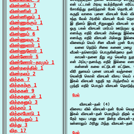
என் பட்டான் அரவு உயர்த்தோன் எரிப
விண்ணில் 7
சோகித்து தளர்ந்தான் மேல் தொடே
விண்ணின் 3
கருதி வாகை புனை விசயன் மேல் விச
விண்ணினும் 1
உந்த வேல் அமரில் விசயன் மேல் தொடுக
விண்ணுக்கும் 1
இ தினம் இரவி_சிறுவனும் விசயன் ஏவ
விண்ணுடை 1
ஒரு பகல் விசயன் மார்பம் ஊடுருவ ஒ
எனக்கு எதிர் விசயன் அல்லது இல்ல
விண்ணும் 6
எனக்கு எதிர் விசயன் அல்லது இல்ல
விண்ணுலகு 2
விளையும் வெம் சின வீமன் முன் போ
விண்ணுளார் 1
  வளை நெடும் சிலை கணை_மழை பொழ
விண்ணுளோர் 1
வீமன்-தனொடும் பொருகின்றமை தன் வ
விண்ணோர் 5
  காமன்-தனை நீறு எழ வென்ற நுதல
விண்ணோர்-தாமும் 1
என் அம்பு-தனக்கு எதிர் இல்லை என
  கன்னன் கலை எட்டுடன் எட்டுடை வ
விண்தலத்தில் 1
விரி துளவம் புனை மாயன் வஞ்சனை 
விண்தலம் 2
வென்றி கொள் விசயன் விசய வெம் க
வித்தக 7
இகல் விசயன் உறுதி உற அஞ்சரீகம் 
வித்தகற்கு 1
முந்தி எதிர் பொரும் விசயன் தொடுத்
வித்தகன் 9
மேல்
வித்தகனுடன் 1
வித்தகனும் 3
    விசயன்-தன் (4)

வித்தரம் 1
விசைய வில் விசயன்-தன் மேல் வெகு
வித்தரமோடு 1
இகல் விசயன்-தன் மொழியும் திறல் வீ
வித்திடினும் 1
தேர் உதய பானு என நின்ற விசயன்-
உன்னாலும் அரிது அந்த விசயன்-தன் 
வித்து 3
வித 17
மேல்