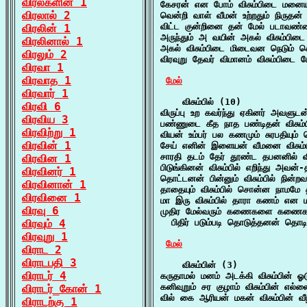
விரல்களின் 1
கேசரன் என போம் விசும்பிடை மனையா
விரலால் 2
வென்றி வாள் வீமன் உற்றதும் நிருதன்
விட்ட குன்றினை தன் மேல் படாவண்ண
விரலின் 1
அருந்தும் அ வயின் அகல் விசும்பிடை
விரலினால் 1
அகல் விசும்பிடை மிடைவன நெடும் 
விரலும் 2
விரவுறு தேவர் விமானம் விசும்பிடை
விரவா 1
விரவாத 1
மேல்
விரவார் 1
    விசும்பில் (10)

விரவி 6
விருப்பு உற கவர்ந்து ஏகினர் அவளுடன்
விரவிய 3
பண்ணுடை கீத நாத பண்டிதன் விசும்
விரவிற்று 1
வியன் உம்பர் பல கணமும் சுரபதியும் 
விரவின் 1
சேய் எனின் இளையன் வீமனை விசும்பி
சாரதி தடம் தேர் தூண்ட தபனனில் விச
விரவின 1
பிடுங்கினன் விசும்பில் எறிந்து அவ
விரவினர் 1
தொட்டனன் பின்னும் விசும்பில் நி
விரவினான் 1
தாதையும் விசும்பில் சொன்ன நாமமே 
விரவினை 1
மா இரு விசும்பில் தாரா கணம் என மா
விரவு 6
முதிர மேல்வரும் கணைகளை கணைகளா
விரவும் 4
  பிதிர் படும்படி தொடுத்தனன் தொடி
விரவுறு 1
மேல்
விராட 2
விராடபதி 3
    விசும்பின் (3)

விராடர் 4
கருதாமல் மனம் அடக்கி விசும்பின் ஓ
கனிவுறும் சர குழாம் விசும்பின் எல்ல
விராடர்_கோன் 1
வில் கை ஆரியன் மகன் விசும்பின் வீழ
விராடற்கு 1