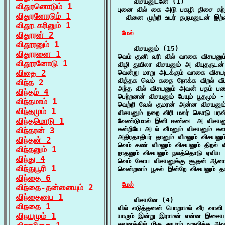
    விசயனுடனே (1)

விதுரனொடும் 1
புனை வில் கை அடு பகழி திசை சுற
விதுரனோடும் 1
  வினை முற்றி உயர் தருமனுடன் இற
விதூடகரினும் 1
மேல்
விதூரன் 2
விதூரனும் 1
    விசயனும் (15)

விதூரனை 1
வெம் குனி வரி வில் வாகை விசயனும்
விதூரனோடு 1
விழி துயிலா விசயனும் அ விபுதருடன் 
விதை 2
வென்று மாறு அடக்கும் வாகை விசயன
வித்தக வெம் கதை நோக்க விறல் வீ
விந்த 2
அந்த வில் விசயனும் அவன் பதம் பணி
விந்தம் 4
பெற்றனன் விசயனும் பேயும் பூதமும் -
விந்தமாம் 1
வெற்றி வேல் குமரன் அன்ன விசயனும
விந்தமும் 1
விசயனும் நறை விரி மலர் கொடு பரவ
விந்தமொடு 1
வேண்டுமால் இனி ஈண்டை அ விசயனும
கன்றியே அடல் வீமனும் விசயனும் களம
விந்தரன் 3
அதிரதாதிபர் தானும் வீமனும் விசயனும
விந்தன் 2
வெம் கண் வீமனும் விசயனும் திறல் வ
விந்தனும் 1
நாதனும் விசயனும் நலத்தொடு ஏவிய 
விந்து 4
வெம் கோப விசயனுக்கு சூதன் ஆனான்
விந்துபூரி 1
வென்றனம் பூசல் இன்றே விசயனும் த
விந்தை 6
மேல்
விந்தை-தன்னையும் 2
விந்தையை 1
    விசயனே (4)

விநதை 1
வில் எடுத்தனன் பொறாமல் வீர வாளி
விநயமும் 1
யாரும் இன்று இராமன் என்ன இசைய 
சவனத்தில் மிகு துயரம் உறுவிக்க அ