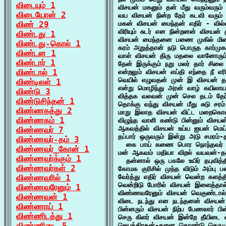
விடையும் 1
விசயன் மகனும் தன் மீது வரும்வரும் 
விடையோன் 2
வய விசயன் நின்ற தேர் கடவி வரும
விண் 29
மகன் விசயன் மைந்தன் எதிர் - வில்
விரியும் சுடர் என நின்றனன் விசயன்
விண்டது 1
விசயன் மைந்தனை பணை முகில் மிசை
விண்டது-கொல் 1
கரம் அறுத்தான் நடு பொருத கார்மு
விண்டன 1
வாள் விசயன் திரு மதலை வானோரும் வ
விண்டார் 1
தேன் இருக்கும் நறு மலர் தார் சி
விண்டால் 1
என்றலும் விசயன் எய்தி எந்தை நீ எர
வெயில் எழுவதன் முன் இ விசயன் த
விண்டிலள் 1
என்று மொழிந்து அரன் வாழ் கயிலாயம
விண்டு 3
வித்தக வலவன் முன் செல தடம் தேர
விண்டுசிந்தன் 1
தொக்கு வந்து விசயன் மீது சுடு சர
விண்ணகத்து 2
மாறு இலாத விசயன் விட்ட மறைகொள்
விண்ணகம் 1
விழுந்த வாளி கண்டு பின்னும் விசயன்
ஆகவத்தில் விசயன் உய்ய ஐயன் மெய்ய
விண்ணவர் 7
தப்பார் ஒருவரும் இன்று அடு சமரம்-
விண்ணவர்-தம் 3
  கை பாய் கணை பொர நொந்தவர் கழ
விண்ணவர்_கோன் 1
மன் ஆகவம் மதியா விறல் வயவன்-த
விண்ணவர்க்கும் 1
  தன்னால் ஒரு பகலே உயிர் தபுவித
விண்ணவர்கள் 2
கோமக குரிசில் முந்த விடும் அம்பு
விண்ணவரில் 1
வேர்த்து எதிர் விசயன் வென்ற களத்த
வென்றிடு போரில் விசயன் இளைத்தால
விண்ணவரேனும் 1
விண்ணவரேனும் விசயன் வெகுண்டால்
விண்ணவன் 1
விடை நடந்து என நடந்தனன் விசயன் 
விண்ணாய் 1
பின்னரும் விசயன் நிற்ப பேணலார் பி
விண்ணிடத்து 1
செரு கிளர் விசயன் இன்றே தீயிடை வ
விண்ணிடை 5
செயத்திரதன்-தனை கொண்டு செருமுனை