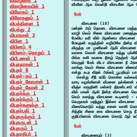
விநாழிகை 1
வீமனே ஆக வென்றி விசயனே ஆக வெ
விநாழிகையில் 1
விநோதம் 1
மேல்
விநோதனும் 1
விபத்தினை 1
    விசயனை (18)

மன்றல் அம் தொடை விசயனை மறந்தது
விபத்து 2
வாழி வெம் சிலை விசயனை மறைத்தன
விபாகரன் 3
மேவிய வரி வில் ஆண்மை விசயனை நல
விபின 1
மேவுதன் கருத்தின் வழியிலே நின்ற வ
விபினம் 4
விருத்த மா முனிவன் ஆகி விசயனை 
விபினம்-தொறும் 1
வாகை கொள் விசயனை வந்து புல்லிய
மிக்க களி உவகை நிகழ் நெஞ்சர் ஆ
விபீடணன் 1
வெருநர் மேல் விடா விசயனை நீ அல
விபுதநாதன் 1
வாங்கு வெம் சிலை விசயனை விரைவி
விபுதர் 8
என்று கூற விறல் அங்கர்_பூபதியும் 
விபுதர்-தம் 1
  சென்று சீறி உயிர் கொள்ள வல்லவர்
விபுதர்_கோமான் 1
வாயு வழங்கினன் வீமனை நல்கினன் 
விபுதர்_கோன் 2
விஞ்ச வரூதினி மன்னர் திரண்டனர் 
வில் மகன் ஆகி நின்ற விசயனை வெக
விபுதர்க்கு 1
வெம் களத்து விசயனை கூடினார் - வ
விபுதர்க்கும் 1
வெருவரல் மறந்தும் இல்லா விசயனை 
விபுதர்களுக்கு 1
விரைவொடும் வந்து எனை வாளி கொண்
விபுதர்பதி 1
சித்திர சிலை கை விசயனை செரு நீ 
விபுதருக்கும் 1
குறிப்பினால் விசயனை கொடு ஆர் உயிர
விபுதருடன் 1
மேல்
விபுதரும் 1
விபுதாதிபர் 1
    விசயனையும் (3)
