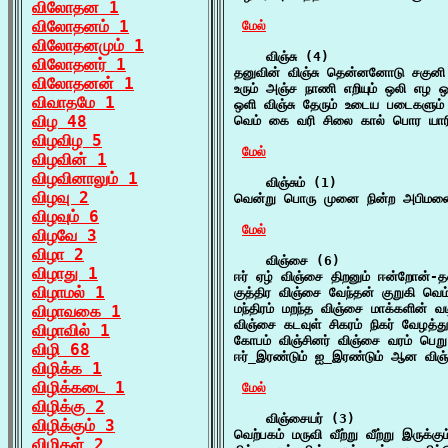
விலோதன 1
விலோதனம் 1
மேல்
விலோதனமும் 1
    விஞ்சு (4)

விலோதனர் 1
தனுவின் விஞ்சு தென்னனோடு சகுனி
விலோதனன் 1
உரும் அஞ்ச நாணி எறியும் ஒலி எழ 
விவாதமே 1
ஒளி விஞ்சு தேரும் உடைய படைகளும் 
விழ 48
வெம் கை வரி சிலை கால் பொர யாரின
விழவிழ 5
மேல்
விழவின் 1
விழவினாலும் 1
    விஞ்சும் (1)

விழவு 2
வென்று பொரு முனை நின்ற அபிமனை 
விழவும் 6
மேல்
விழவே 3
விழா 2
    விஞ்சை (6)

விழாது 1
ஈர் ஏழ் விஞ்சை திறனும் ஈன்றோன்-தன
விழாமல் 1
குத்திர விஞ்சை வேந்தன் குறுகி வெ
மந்திரம் மறந்த விஞ்சை மாக்களின் வட
விழாவகை 1
விஞ்சை கடவுள் சிகரம் நிகர் வேழத்
விழாவில் 1
கோபம் விஞ்சினர் விஞ்சை வரம் பெறு
விழி 68
ஈர்_இரண்டும் ஐ_இரண்டும் ஆன விஞ்
விழிக்க 1
விழிக்கடை 1
மேல்
விழிக்கு 2
    விஞ்சையர் (3)

விழிக்கும் 3
வெற்பகம் மருவி வீற்று வீற்று இருக்க
விழிகள் 2