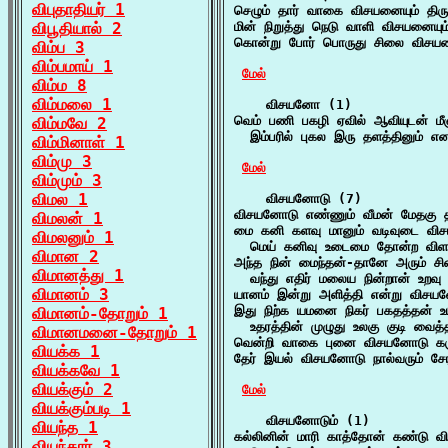
விபுதாதியர் 1
செழும் தார் வாகை விசயனையும் திரு
விபூதியால் 2
மின் நிறுத்து நெடு வாளி விசயனையும
கொன்று போர் பொருது சிலை விசயன
விம்ப 3
விம்பமாய் 1
மேல்
விம்ம 8
விம்மலை 1
    விசயனோ (1)

வெம் பணி பகழி ஏவில் ஆவியுடன் ம
விம்மவே 2
  இம்பரில் புகல இரு தளத்தினும் என
விம்மினாள் 1
விம்மு 3
மேல்
விம்மும் 3
விமல 1
    விசயனோடு (7)

விசயனோடு எண்ணும் வீமன் மேதகு தர
விமலன் 1
மை கனி களவு மானும் வடிவுடை வி
விமலனும் 1
  மெய் கனிவு உடைமை தோன்ற விளம்ப
விமான 2
அந்த நின் மைந்தன்-தானே அரும் ச
விமானத்து 1
  வந்து எதிர் மலைய நின்றான் உறவு 
விமானம் 3
யானம் இன்று அளித்தி என்று விசய
இது நிற்க யமனை நிகர் பகதத்தன் உ
விமானம்-தோறும் 1
  உதரத்தின் முழுது உலகு குடி வைத
விமானமனை-தோறும் 1
வென்றி வாகை புனை விசயனோடு கரு
வியக்க 1
தேர் இயல் விசயனோடு நால்வரும் சே
வியக்கவே 1
வியக்கும் 2
மேல்
வியக்கும்படி 1
    விசயனோடும் (1)

வியந்த 1
கல்லினின் மாரி காத்தோன் கண்டு வி
வியந்தார் 3