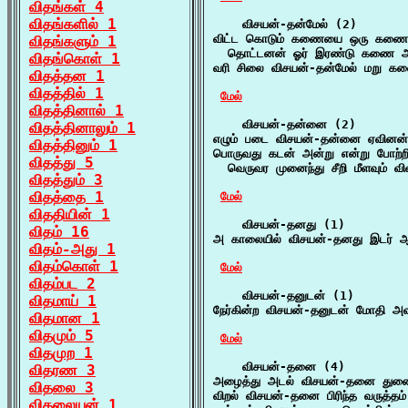
விதங்கள் 4
விதங்களில் 1
    விசயன்-தன்மேல் (2)

விட்ட கொடும் கணையை ஒரு கணையால்
விதங்களும் 1
  தொட்டனன் ஓர் இரண்டு கணை அவை
விதங்கொள் 1
வரி சிலை விசயன்-தன்மேல் மறு க
விதத்தன 1
விதத்தில் 1
மேல்
விதத்தினால் 1
    விசயன்-தன்னை (2)

விதத்தினாலும் 1
எழும் படை விசயன்-தன்னை ஏவினன்
விதத்தினும் 1
பொருவது கடன் அன்று என்று போற்ற
விதத்து 5
  வெருவர முனைந்து சீறி மீளவும் வி
விதத்தும் 3
விதத்தை 1
மேல்
விததியின் 1
    விசயன்-தனது (1)

விதம் 16
அ காலையில் விசயன்-தனது இடர் ஆ
விதம்-அது 1
விதம்கொள் 1
மேல்
விதம்பட 2
    விசயன்-தனுடன் (1)

விதமாய் 1
நேர்கின்ற விசயன்-தனுடன் மோதி அவ
விதமான 1
விதமும் 5
மேல்
விதமுற 1
    விசயன்-தனை (4)

விதரண 3
அழைத்து அடல் விசயன்-தனை துணை
விதலை 3
விறல் விசயன்-தனை பிரிந்த வருத்தம
விதலையன் 1