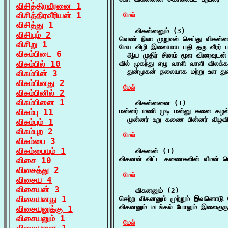
விசித்திரவீரனை 1
விசித்திரவீரியன் 1
மேல்
விசித்து 1
    விகன்னனும் (3)

விசியும் 2
வெண் நிலா முறுவல் செய்து விகன்னனு
விசிறு 1
மேய விழி இலையாய பதி தரு வீரர் பல
விசும்பிடை 6
  ஆய முதிர் சினம் மூள விரைவுடன் 
விசும்பில் 10
வில் முகந்து எழு வாளி வாளி விலக்க
  துன்முகன் தலையாக மற்று உள துண
விசும்பின் 3
விசும்பினது 2
மேல்
விசும்பினில் 2
விசும்பினை 1
    விகன்னனை (1)

விசும்பு 11
மன்னர் மணி முடி மன்னு கனை கழ
  முன்னர் உறு கணை பின்னர் விழவ
விசும்பும் 1
விசும்புற 2
மேல்
விசும்பை 3
விசும்பையும் 1
    விகனன் (1)

விகனன் விட்ட கணைகளின் வீமன் மெ
விசை 10
விசைத்து 2
மேல்
விசைய 4
விசையன் 3
    விகனனும் (2)

விசையனது 1
செற்ற விகனனும் முற்றும் இவனொடு ச
விகனனும் மடங்கல் போலும் இளைஞரும
விசையனுக்கு 1
விசையனும் 1
மேல்