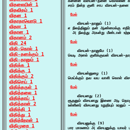
கன்னன் விசயன்-தனை கொல்லின் கடல
விதலையின் 1
சரம் நின்ற குனி சாப விசயன்-தனை க
விதவிதம் 1
மேல்
விதன 1
விதாதாவொடு 1
    விசயன்-தானும் (1)

விதார 1
எ நிலத்தினும் தன் ஆண்மைக்கு எதிர
விதான 1
  அ நிலத்து அகன்று மீண்டான் உற்ற
விதானம் 2
மேல்
விதி 24
விதி-கொல் 1
    விசயன்-தானுமே (1)

விதி-தனக்கும் 1
வெடி அனல் குளிக்குவன் விசயன்-தா
விதி-தானும் 1
மேல்
விதிக்க 1
விதிக்கு 1
    விசயன்னுழை (1)

விதிக்கும் 2
மெய்க்கும் தவ வய வாளி கொள் விச
விதிசெய் 1
விதித்தருள் 1
மேல்
விதித்தலை 1
    விசயனது (2)

விதித்தாய் 1
சூதனும் விசயனது இணை அடி தொழு
விதித்தான் 2
உள்ளினர் விசயனது உறுதியும் உரனும் 
விதித்தி 1
விதித்து 1
மேல்
விதித்தோன் 1
    விசயனுக்கு (9)

விதிமுறை 1
பார மாசுணம் அ விசயனுக்கு யாவர்