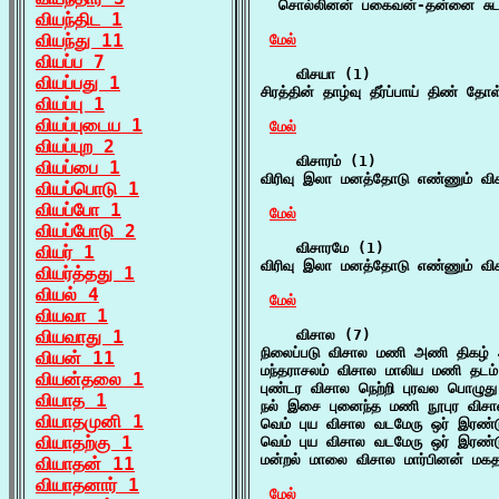
  சொல்லினன் பகைவன்-தன்னை சுடர் 
வியந்திட 1
வியந்து 11
மேல்
வியப்ப 7
    விசயா (1)

வியப்பது 1
சிரத்தின் தாழ்வு தீர்ப்பாய் திண் த
வியப்பு 1
வியப்புடைய 1
மேல்
வியப்புற 2
    விசாரம் (1)

வியப்பை 1
விரிவு இலா மனத்தோடு எண்ணும் வி
வியப்பொடு 1
வியப்போ 1
மேல்
வியப்போடு 2
    விசாரமே (1)

வியர் 1
விரிவு இலா மனத்தோடு எண்ணும் வி
வியர்த்தது 1
வியல் 4
மேல்
வியவா 1
வியவாது 1
    விசால (7)

நிலைப்படு விசால மணி அணி திகழ் அ
வியன் 11
மந்தராசலம் விசால மாலிய மணி தடம்
வியன்தலை 1
புண்டர விசால நெற்றி புரவல பொழுத
வியாத 1
நல் இசை புனைந்த மணி நூபுர விசா
வியாதமுனி 1
வெம் புய விசால வடமேரு ஒர் இரண்
வியாதற்கு 1
வெம் புய விசால வடமேரு ஒர் இரண்
மன்றல் மாலை விசால மார்பினன் மகத
வியாதன் 11
வியாதனார் 1
மேல்