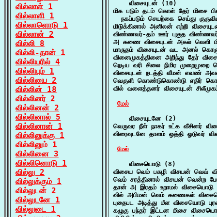
    விசையுடன் (10)

வில்லாள் 1
மிக படும் தடம் கொள் தேர் மிசை பிண
வில்லாளி 1
  நகப்படும் செயற்கை செய்து குருவ
வில்லாளொடு 1
மிடுக்கினால் அனிலன் எற்றி விசையுட
வில்லான் 2
விண்ணவர்-தம் ஊர் புகுத விண்ணவர்
அ கணை விசையுடன் அகல் வெளி மி
வில்லி 8
மாருதம் விசையுடன் வட அனல் கொளு
வில்லி-தான் 1
வினைமுகத்தினை அறிந்து தேர் விசை
வில்லியரில் 4
நெடிய வரி சிலை நிமிர முறைமுறை நெ
வில்லியும் 1
விசையுடன் நடத்தி வீமன் எவண் அவன
வில்லியை 2
வெகுளி கொண்டுகொண்டு எதிர் கொக்கர
வில்லின் 18
வில் வளைத்தனர் விசையுடன் சிலீமுகம்
வில்லினர் 2
மேல்
வில்லினன் 2
வில்லினால் 5
    விசையுடனே (2)

வில்லினான் 1
வெருவர நீள் நாகர் உட்க வீசினர் வி
விரைவுடனே தாளம் ஒத்தி ஓடுவர் விச
வில்லினுக்கு 1
வில்லினும் 1
மேல்
வில்லினை 3
வில்லினொடு 1
    விசையொடு (8)

வில்லு 2
விசைய வெம் பகழி விசயன் வெவ் வி
வெம் சரத்தினால் விசயன் வென்ற போ
வில்லுக்கும் 1
தான் அ இரதம் உறாமல் விசையொடு தத
வில்லுடன் 2
வில் அபிமன் வெம் கணைகள் விசையொ
வில்லுடனே 1
புதைபட அடித்து மீள விசையொடு புர
வில்லுடை 1
கழுகு பந்தர் இட்டன மிசை விசையொ