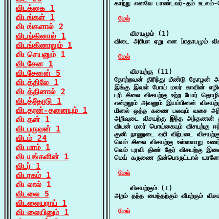
காற்று எனவே பாண்டவர்-தம் உடலம்-
விடக்கை 1
விடங்கள் 1
மேல்
விடங்களால் 2
    விசயமும் (1)

விடங்கினால் 1
விடை அரிமா ஏறு என ப்ரதாபமும் விசய
விடங்கினாலும் 1
விடசெயனும் 1
மேல்
விடசேன 1
    விசயற்கு (11)

விடசேனன் 5
தோற்றவன் திரிந்து மீண்டு தோழன் 
விடத்திலே 1
இங்கு இவள் போய் மலர் காவின் எழில
விடத்தினால் 2
புரி சிலை விசயற்கு உற்ற போர் தொழில
விடத்தோடு 1
என்றலும் அவனும் இயம்பினன் விசயற
விடதரன்-தனையும் 1
மினல் ஒத்த கணை பலவும் வசை அற்ற
விடதன் 1
அறிவுடை விசயற்கு இந்த அந்தணன் த
வியன் மலர் பொய்கையும் விசயற்கு ஈந
விடபருவன் 1
குனி நாணுடை வரி விற்படை விசயற்கு 
விடம் 24
வெம் சிலை விசயற்கு உள்ளவாறு உணர்த்
விடமாம் 1
வெம் புரவி திண் தேர் விசயற்கு இள
விடயங்களின் 1
மெய் கருணை நின்பொருட்டால் யானே 
விடர் 1
மேல்
விடரகம் 1
விடலால் 1
    விசயற்கும் (1)

விடலை 5
அறம் தந்த மைந்தற்கும் வீமற்கும் விச
விடலையராய் 1
மேல்
விடலையினும் 1