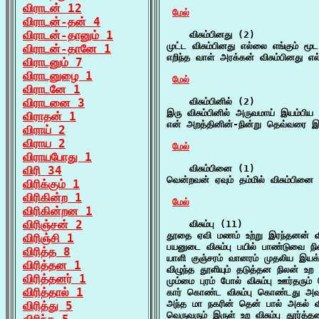
விராடன் 12
மேல்
விராடன்-தன் 4
விராடன்-தானும் 1
    விசும்பினது (2)

முட்ட விசும்பினது எல்லை எங்கும் மூ
விராடன்-தானே 1
எறிந்த வாள் அரக்கன் விசும்பினது 
விராடனும் 7
விராடனுழை 1
மேல்
விராடனே 1
விராடனை 3
    விசும்பினில் (2)

இரு விசும்பினில் அருவமாய் இயம்பிய 
விராதன் 1
என் அறத்தினின்-நின்று தெவ்வரை இரு
விராய் 2
விராய 2
மேல்
விராயபோது 1
    விசும்பினை (1)

விரி 34
வென்றவன் ஏவும் தம்மில் விசும்பின
விரிக்கும் 1
விரிகின்ற 1
மேல்
விரிகின்றன 1
விரிஞ்சன் 2
    விசும்பு (11)

தூதை ஏவி மணம் உற்று இரந்தனன் வி
விரிஞ்சி 1
பயனுடை விசும்பு பயில் பாண்டுவை நி
விரித்த 8
யாளி குஞ்சரம் வானரம் முதலிய இயக்கி
விரித்தன 1
விழுந்த தூளியும் தடுத்தன நிலன் உற வி
விரித்தனர் 1
மும்மை புரம் போல் விசும்பு ஊர்தரும்
விரித்தால் 1
கார் கொண்ட விசும்பு கொண்டது அவ
அந்த மா நகரின் தென் பால் அகல் விசு
விரித்து 5
வெருவரும் இருள் உற விசும்பு தூர்த்த