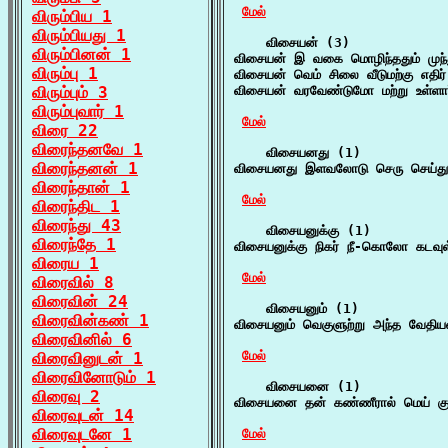
மேல்
விரும்பிய 1
விரும்பியது 1
    விசையன் (3)

விரும்பினன் 1
விசையன் இ வகை மொழிந்ததும் முந்து
விரும்பு 1
விசையன் வெம் சிலை வீடுமற்கு எதி
விரும்பும் 3
விசையன் வரவேண்டுமோ மற்று உள்ளா
விரும்புவார் 1
மேல்
விரை 22
விரைந்தனவே 1
    விசையனது (1)

விரைந்தனன் 1
விசையனது இளவலோடு செரு செய்து வ
விரைந்தான் 1
மேல்
விரைந்திட 1
விரைந்து 43
    விசையனுக்கு (1)

விரைந்தே 1
விசையனுக்கு நிகர் நீ-கொலோ கடவுள
விரைய 1
மேல்
விரைவில் 8
விரைவின் 24
    விசையனும் (1)

விரைவின்கண் 1
விசையனும் வெகுளுற்று அந்த வேதியன்
விரைவினில் 6
மேல்
விரைவினுடன் 1
விரைவினோடும் 1
    விசையனை (1)

விரைவு 2
விசையனை தன் கண்ணீரால் மெய் குளி
விரைவுடன் 14
விரைவுடனே 1
மேல்