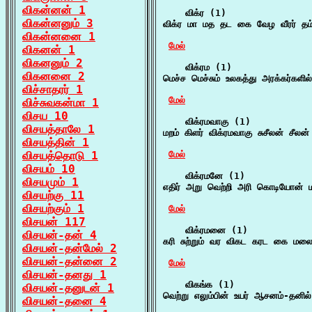
விகன்னன் 1
    விக்ர (1)

விகன்னனும் 3
விக்ர மா மத தட கை வேழ வீரர் தம்
விகன்னனை 1
மேல்
விகனன் 1
விகனனும் 2
    விக்ரம (1)

விகனனை 2
மெச்ச மெச்சும் உலகத்து அரக்கர்களில்
விச்சாதரர் 1
மேல்
விச்சுவகன்மா 1
விசய 10
    விக்ரமவாகு (1)

விசயத்தாலே 1
மறம் கிளர் விக்ரமவாகு சுசீலன் சீல
விசயத்தின் 1
விசயத்தொடு 1
மேல்
விசயம் 10
    விக்ரமனே (1)

விசயமும் 1
எதிர் அறு வெற்றி அரி கொடியோன் 
விசயற்கு 11
விசயற்கும் 1
மேல்
விசயன் 117
    விக்ரமனை (1)

விசயன்-தன் 4
கரி சுற்றும் வர விகட கரட கை ம
விசயன்-தன்மேல் 2
விசயன்-தன்னை 2
மேல்
விசயன்-தனது 1
    விகங்க (1)

விசயன்-தனுடன் 1
வெற்று எலும்பின் உயர் ஆசனம்-தனில
விசயன்-தனை 4