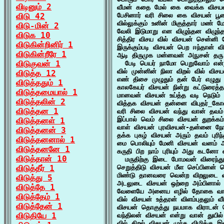
விடினும் 2
வீமன் கதை மேல் கை வைக்க விசயன்
விடு 42
பேசினார் வரி சிலை கை விசயன் பூண
வில்லுக்கும் உனின் மிகுத்தார் மண்
விடு-மின் 2
வேலி இடுமாறு என விழுந்தன விழுந
விடுக 10
சித்திர விசய வில் விசயன் சென்னி ம
விடுகின்றினிர் 1
இருக்கும்படி விசயன் பெற ஈந்தான் 
விடுகின்றீரே 1
ஆடி திருமுக மன்னவன் அநுசன் தரு 
விடுகுவன் 1
  பேடி பெயர் நாமோ பெறுவோம் என்ற
வில் முன்னின் நிலா விறல் வில் விசய
விடுத்த 12
எண் திசை முழுதும் தன் பேர் எழுது
விடுத்ததும் 1
காலகேயர் விசயன் நின்று கட்டுரைத்த
விடுத்தமையால் 1
மானவன் விசயன் உய்த்த வடி நெடும்
விடுத்தலின் 2
வித்தக விசயன் தன்னை விபுதர்_கோ
விடுத்தன 1
வரி சிலை விசயன் வந்து வான் தவம் ப
இப்பால் வெம் சிலை விசயன் துறக்கம
விடுத்தனள் 1
வாள் விசயன் புரவிசயன்-தன்னை நோக்கி
விடுத்தனன் 3
தக்க புகழ் விசயன் அரும் தவம் புரி
விடுத்தனனால் 1
மை பொலியும் மேனி விசயன் வனம் அ
விடுத்தனனே 1
கருதி பிற நாம் புரியும் அது கடனோ 
விடுத்தான் 10
  மருதிற்கு இடை போமவன் விரைந்த
விடுத்தீர் 1
செறுத்திடு விசயன் மீள செப்பினன் 
மிண்டு தானவரை வென்ற விறலுடை வ
விடுத்து 5
அடலுடை விசயன் ஒற்றை அம்பினால் ம
விடுத்தே 1
வேளையே அனைய எழில் தோகை வாகை
விடுத்தேம் 1
வில் விசயன் உத்தரன் விளம்புதலும் வீ
விடுத்தேன் 1
விசயன் தொகுத்து நயமாக விராடன் நெ
விடுதியே 1
வந்திலன் விசயன் என்று வான் துயில்
வில் திறல் விசயன் முந்த விழிக்கு 