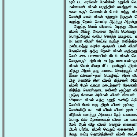
உரம் பட சரங்கள் மேன்மேல் உறுக்கி வெ
மன்னவன் வீமன் மருத்தின் மைந்தன் எ
காள கரும் கொண்டல் போல் வந்து வீம
வென்றி வாள் வீமன் உற்றதும் நிருதன் 
எழுந்து தோள் கொட்டி ஆர்த்து அழன்று
  அழுந்த வெவ் விரலால் பிடித்து அவ
வீமன் அங்கு அவனை தேற்றி மெலிவுறு
பொருப்பினும் வலிய கொற்ற புயமுடை வீ
அ உரை வீமன் கேட்டு ஆங்கு அமித்தி
மண்டலத்து அரசே ஒருவன் யான் வீமன
மேருவொடு ஒத்த தோள் வீமன் குத்தலும
வெம் கை யானையின் மிடல் வீமன் வெற
வெருவரும் மற்போர் கடந்த மடையன்-த
வீமன் வெம் சிறை மீட்ட நாளினும் திற
பரிந்து அறன் தரு காளை சொற்றதும் வீம
இகல் விசயன்-தன் மொழியும் திறல் வீம
மிகு கொடும் சின வீமன் விந்தரன் அபி
வீமன் மேல் வரவர உடைந்தனர் மேவலார்க
விரித்த வெண்குடை மன்னர் சூழ்தர வீ
முடுகு சேனை அபிமன் வீமன் விசயன் 
உக்ரமாக வீமன் வந்த உறுதி கண்டு அந
வெம்பி மேல் வரு திறல் வீமன் மும்மத 
வென்னிடு கட கரி வீரன் வீமன் முன் -
வீடுமன் மனத்து அனைய தேர் வலவனை க
பொரு வில் ஆண்மையும் வீமன் மா மகன் 
மேல் ஆள் விழ வீமன் வெறும் கைகளால
மிடல் பற்றிய வீமன் வெறும் கைகளால் 
வேறு அம்பு தொடுத்திலன் வீமன் அவன்