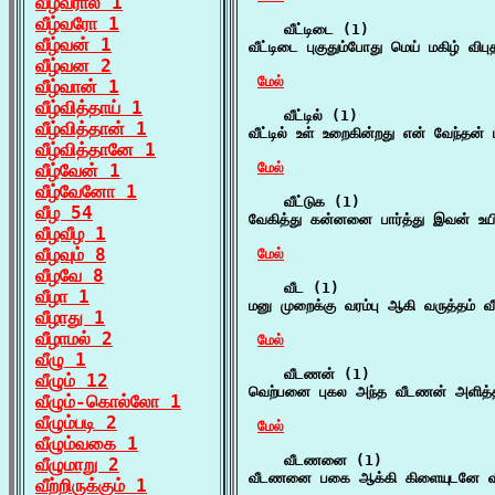
வீழ்வரால் 1
வீழ்வரோ 1
    வீட்டிடை (1)

வீழ்வன் 1
வீட்டிடை புகுதும்போது மெய் மகிழ் விப
வீழ்வன 2
மேல்
வீழ்வான் 1
வீழ்வித்தாய் 1
    வீட்டில் (1)

வீழ்வித்தான் 1
வீட்டில் உள் உறைகின்றது என் வேந்தன்
வீழ்வித்தானே 1
மேல்
வீழ்வேன் 1
வீழ்வேனோ 1
    வீட்டுக (1)

வீழ 54
வேகித்து கன்னனை பார்த்து இவன் உய
வீழவீழ 1
வீழவும் 8
மேல்
வீழவே 8
    வீட (1)

வீழா 1
மனு முறைக்கு வரம்பு ஆகி வருத்தம் வ
வீழாது 1
வீழாமல் 2
மேல்
வீழு 1
    வீடணன் (1)

வீழும் 12
வெற்பனை புகல அந்த வீடணன் அளித்த 
வீழும்-கொல்லோ 1
வீழும்படி 2
மேல்
வீழும்வகை 1
    வீடணனை (1)

வீழுமாறு 2
வீடணனை பகை ஆக்கி கிளையுடனே வீழ்
வீற்றிருக்கும் 1