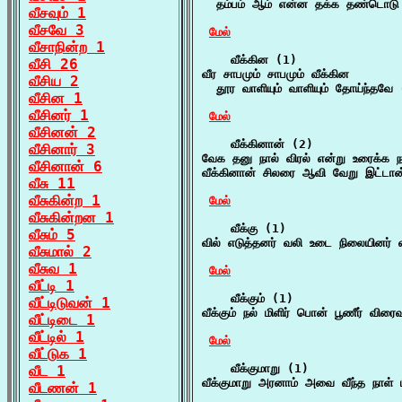
  தம்பம் ஆம் என்ன தக்க தண்டொடு 
வீசவும் 1
வீசவே 3
மேல்
வீசாநின்ற 1
    வீக்கின (1)

வீசி 26
வீர சாபமும் சாபமும் வீக்கின

வீசிய 2
  தூர வாளியும் வாளியும் தோய்ந்தவே 
வீசின 1
வீசினர் 1
மேல்
வீசினன் 2
    வீக்கினான் (2)

வீசினார் 3
வேக தனு நால் விரல் என்று உரைக்க நா
வீசினான் 6
வீக்கினான் சிலரை ஆவி வேறு இட்டான
வீசு 11
வீசுகின்ற 1
மேல்
வீசுகின்றன 1
    வீக்கு (1)

வீசும் 5
வில் எடுத்தனர் வலி உடை நிலையினர் வ
வீசுமால் 2
வீசுவ 1
மேல்
வீட்டி 1
    வீக்கும் (1)

வீட்டிடுவன் 1
வீக்கும் நல் மிளிர் பொன் பூணீர் விரை
வீட்டிடை 1
வீட்டில் 1
மேல்
வீட்டுக 1
    வீக்குமாறு (1)

வீட 1
வீக்குமாறு அரனாம் அவை வீந்த நாள் 
வீடணன் 1