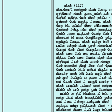
    வீமன் (117)

விசயனோடு எண்ணும் வீமன் மேதகு தரு
குத்தினான் இவன் குணப_வல்சி தன் க
மேதினி மதித்த போர் வீமன் நல்கிய - 
குன்றால் மெய் வகுத்து அனைய வீமன் 
வேறு இட புவியின் மிசை எறிந்தனனால் 
நென்னல் அங்கு எய்த வீமன் நகைத்தத
நெடும் பணை புயத்தால் வென்ற நிகர் இ
விசையன் இ வகை மொழிந்ததும் முந்துற
உருமினும் கொடிய வீமன் உருத்து இனி 
யானே என்றும் வீமன் முதல் இளையோர் 
பொரும் போர் வீமன் பொறுத்தாலும் பொ
வீமன் கதை மேல் கை வைக்க விசயன் 
வித்தக வெம் கதை நோக்க விறல் வீமன
மந்திரமும் அடல் வீமன் மானம் இலாது 
செம் மலையின் திகழ் சிகர திண் தோள்
மெய் வனப்பும் அடல் வலியும் மிகுத்த 
மிகைத்த வாள் அரி போல் வரும் வீமன்
தம் முன் ஆயினும் நா தவறா அடல் வீம
உரம் கொள் வீமன் அ மாருதி உரைத்த
வீமன் வாயுவின் புதல்வன் யான் என்ற
மீட்டும் நல் வரம் ஒன்று முன் வேண்டின
  ஈட்டும் மா நிதி இலங்கை தீ இட்ட 
என்று அடல் வீமன் இசைத்திடும் முன்ன
கால் அளவு அல்லது கண்டிலன் வீமன் -
சுருக்குக என்று துதித்தனன் வீமன் - வ
வீக்கினான் சிலரை ஆவி வேறு இட்டான