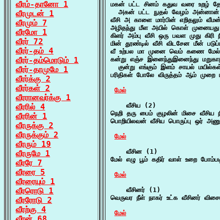
வீரம்-தானோ 1
மகன் பட்ட சினம் கதுவ வரை உறழ் த
  அகன் பட்ட நுதல் வேழம் அன்னான் மே
வீரமுடன் 1
வீசி அ காளை மார்பின் எறிதலும் வீமன
வீரமும் 7
அழிதந்து மீள அயில் கொள் முனையது 
வீரமோ 1
கிளர் அம்பு வீசி ஒரு பவள முது கிரி
வீரர் 72
மின் தூண்டில் வீசி விடசேன மீன் படுப
வீரர்-தம் 4
வீ உற்பல மா முனை வெம் கணை மேல் வீ
வீரர்-தம்மொடும் 1
கன்று எஞ்ச இனைந்துஇனைந்து மறுகாந
  குன்று எங்கும் இளம் சாயல் மயில்கள
வீரர்-தாமுமே 1
பரிதிகள் போலே விருத்தம் ஆம் முறை ப
வீரர்க்கு 2
வீரர்கள் 2
மேல்
வீரரானவர்க்கு 1
    வீசிய (2)

வீரரில் 4
நெறி தரு பைம் குழலின் மிசை வீசிய நீர
வீரரின் 1
பொறியிலவன் வீசிய பொருப்பு ஒர் அண
வீரருக்கு 2
வீரருக்கும் 2
மேல்
வீரரும் 19
    வீசின (1)

வீரருமே 1
மேல் எழு பூம் கதிர் வாள் உறை போம்ப
வீரரே 7
வீரரை 5
மேல்
வீரரையும் 1
வீரரொடு 1
    வீசினர் (1)

வெருவர நீள் நாகர் உட்க வீசினர் விச
வீரரோடு 2
வீரற்கு 4
மேல்
வீரன் 68