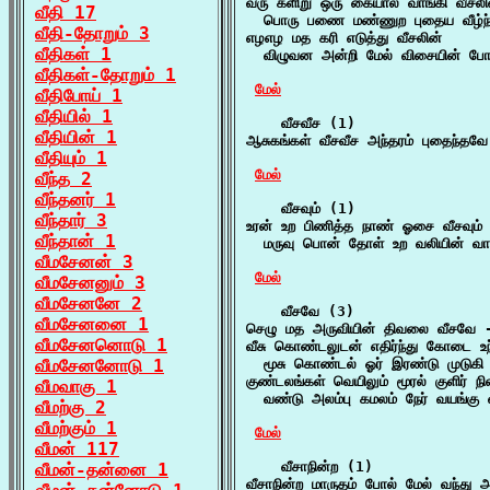
வரு களிறு ஒரு கையால் வாங்கி வீசலின
வீதி 17
  பொரு பணை மண்ணுற புதைய வீழ்ந்
வீதி-தோறும் 3
எழஎழ மத கரி எடுத்து வீசலின்

வீதிகள் 1
  விழுவன அன்றி மேல் விசையின் ப
வீதிகள்-தோறும் 1
மேல்
வீதிபோய் 1
வீதியில் 1
    வீசவீச (1)

வீதியின் 1
ஆசுகங்கள் வீசவீச அந்தரம் புதைந்தவே
வீதியும் 1
மேல்
வீந்த 2
வீந்தனர் 1
    வீசவும் (1)

வீந்தார் 3
உரன் உற பிணித்த நாண் ஓசை வீசவும்

வீந்தான் 1
  மருவு பொன் தோள் உற வலியின் வாங்
வீமசேனன் 3
மேல்
வீமசேனனும் 3
வீமசேனனே 2
    வீசவே (3)

வீமசேனனை 1
செழு மத அருவியின் திவலை வீசவே -
வீமசேனனொடு 1
வீசு கொண்டலுடன் எதிர்ந்து கோடை உந்
வீமசேனனோடு 1
  மூசு கொண்டல் ஓர் இரண்டு முடுகி
குண்டலங்கள் வெயிலும் மூரல் குளிர் நில
வீமவாகு 1
  வண்டு அலம்பு கமலம் நேர் வயங்கு வ
வீமற்கு 2
வீமற்கும் 1
மேல்
வீமன் 117
    வீசாநின்ற (1)

வீமன்-தன்னை 1
வீசாநின்ற மாருதம் போல் மேல் வந்து 