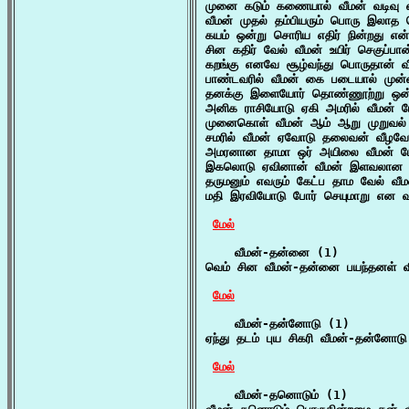
முனை கடும் கணையால் வீமன் வடிவு எல
வீமன் முதல் தம்பியரும் பொரு இலாத
கயம் ஒன்று சொரிய எதிர் நின்றது என்
சின கதிர் வேல் வீமன் உயிர் செகுப்
கறங்கு எனவே சூழ்வந்து பொருதான் வ
பாண்டவரில் வீமன் கை படையால் முன்னம
தனக்கு இளையோர் தொண்ணூற்று ஒன்பதி
அனிக ராசியோடு ஏகி அமரில் வீமன் ம
முனைகொள் வீமன் ஆம் ஆறு முறுவல் வ
சமரில் வீமன் ஏவோடு தலைவன் வீழவே 
அமரனான தாமா ஒர் அயிலை வீமன் மே
இகலொடு ஏவினான் வீமன் இளவலான போ
தருமனும் எவரும் கேட்ப தாம வேல் வீ
மதி இரவியோடு போர் செயுமாறு என வல
மேல்
    வீமன்-தன்னை (1)

வெம் சின வீமன்-தன்னை பயந்தனள் விர
மேல்
    வீமன்-தன்னோடு (1)

ஏந்து தடம் புய சிகரி வீமன்-தன்னோட
மேல்
    வீமன்-தனொடும் (1)
