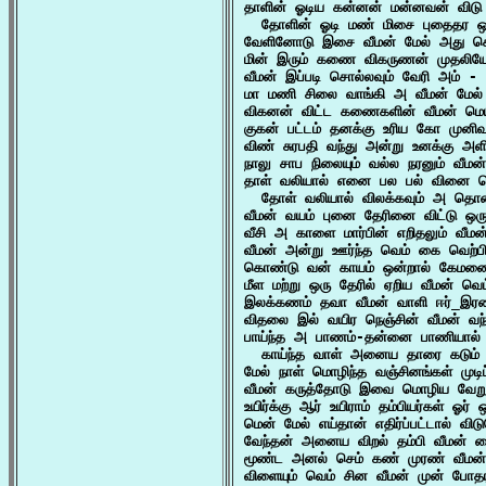
தாளின் ஓடிய கன்னன் மன்னவன் விடு தம
  தோளின் ஓடி மண் மிசை புதைதர 
வேளினோடு இசை வீமன் மேல் அது செல
மின் இரும் கணை விகருணன் முதலியோர
வீமன் இப்படி சொல்லவும் வேரி அம் - 
மா மணி சிலை வாங்கி அ வீமன் மேல் 
விகனன் விட்ட கணைகளின் வீமன் மெய
குகன் பட்டம் தனக்கு உரிய கோ முனிவ
விண் சுரபதி வந்து அன்று உனக்கு அ
நாலு சாப நிலையும் வல்ல நரனும் வீமன்
தாள் வலியால் எனை பல பல் வினை செ
  தோள் வலியால் விலக்கவும் அ தொட
வீமன் வயம் புனை தேரினை விட்டு ஒர
வீசி அ காளை மார்பின் எறிதலும் வீமன
வீமன் அன்று ஊர்ந்த வெம் கை வெற்பி
கொண்டு வன் காயம் ஒன்றால் கேமனை
மீள மற்று ஒரு தேரில் ஏறிய வீமன் வெம
இலக்கணம் தவா வீமன் வாளி ஈர்_இரண
விதலை இல் வயிர நெஞ்சின் வீமன் வந்த
பாய்ந்த அ பாணம்-தன்னை பாணியால் திம
  காய்ந்த வாள் அனைய தாரை கடும் க
மேல் நாள் மொழிந்த வஞ்சினங்கள் முடிப
வீமன் கருத்தோடு இவை மொழிய வேறு உ
உயிர்க்கு ஆர் உயிராம் தம்பியர்கள் ஓர
மென் மேல் எய்தான் எதிர்ப்பட்டால் வி
வேந்தன் அனைய விறல் தம்பி வீமன் க
மூண்ட அனல் செம் கண் முரண் வீமன
விளையும் வெம் சின வீமன் முன் போத