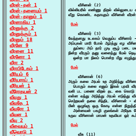
வீரன்-தன் 1
    வீசினன் (2)

வில்லியரில் எண்ணு திறல் வில்லுட
வீரன்-தனையும் 1
வீறு கொண்ட கதாயுதம் வீசினன் வீரன்
வீரன்-தானும் 1
வீரனாகிய 1
மேல்
வீரனுக்கு 2
வீரனுக்கும் 1
    வீசினார் (3)

வேந்தனது உடலகம் வெதும்ப வீசினார் -
வீரனும் 18
அம்புகள் மாரி போல் ஆர்த்து எழ வீசினா
வீரனே 9
  தும்பை அம் தார் முடி சூழ் படை மன
வீரனை 11
நின்ற வீரரும் தனு வளைத்து மேல் நெடிய
வீரனோ 1
  ஒன்ற மா நிலம் பொன்ற மீது எழுந்து
வீரா 2
மேல்
வீராபிடேகம் 1
வீரியம் 6
    வீசினான் (6)

வீரியராய் 1
அரும் கலை அயல் உற அதிர்ந்து வீசினா
வீரியன் 1
  பொரும் கலை எனும் இகல் புரவி வீ
வீரோதயன் 2
வலி பட பணை விறல் தட கை கொடு மாற
என்ன வந்து அடுத்து அயல் எடுத்து வீ
வீவது 1
செற்றவன் தலை சிந்திட வீசினான் - வ
வீவதே 1
மின் ஒழுங்கு ஒரு கோடி என்ன நிறுத்த
வீவரோ 1
  அன்னவன் பகழி குலங்கள் அநேக ம
வீவன 1
உருவ வீசினான் மாமன் உதவியா ஒர் கூ
வீவு 2
மேல்
வீவையும் 1
வீவொடு 1
    வீசு (11)
