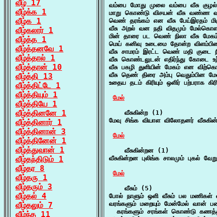
வீழ் 17
வம்பை மோது முலை வம்பை வீசு குழல் 
வீழ்க்க 1
மாறு கொண்டு விசயன் வீசு வண்ண வ
வீழ்க 1
வெண் தரங்கம் என வீசு பேய்இரதம் மி
வீசு அறல் வன நதி விதமும் மேல்கொள
வீழ்கலார் 1
மின் தாரை பட வெண் நிலா வீசு மேகம
வீழ்த்த 1
மெய் கனிவு உடைமை தோன்ற விளம்பினா
வீழ்த்தனவே 1
வீசு சாமரம் இரட்ட வெண் மதி குடை ந
வீழ்த்தால் 1
வீசு கொண்டலுடன் எதிர்ந்து கோடை உந
வீழ்த்தான் 10
வீசு பகழி துளியின் மேகம் என விற்க
வீசு தெண் திரை அம்பு வெதும்பின மே
வீழ்த்தி 13
உதைய தடம் கிரியும் ஒளிர் பற்பராக கிர
வீழ்த்திட்டே 1
வீழ்த்தியும் 1
மேல்
வீழ்த்தியே 1
வீழ்த்தினனே 1
    வீசுகின்ற (1)

மேவு சிங்க வியாள விலோதனர் வீசுகின
வீழ்த்தினார் 1
வீழ்த்தினான் 3
மேல்
வீழ்த்தினேன் 1
வீழ்த்துவான் 1
    வீசுகின்றன (1)

வீழ்தந்திடும் 1
வீசுகின்றன புலிங்க சாலமும் புகல் வே
வீழ்தர 8
மேல்
வீழ்தரு 1
வீழ்தரும் 3
    வீசும் (5)

வீழ்தல் 4
போல் நாளும் ஒளி வீசும் பல மணிகள் 
வரங்களும் மறையும் மேன்மேல் வான் படை
வீழ்தலும் 7
  கரங்களும் சரங்கள் கொண்டு கணத்
வீழ்ந்த 11