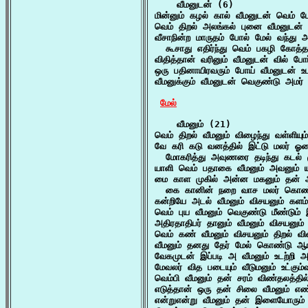
    வீமனுடன் (6)

மின்னும் கழல் கால் வீமனுடன் வெம் 
வெம் திறல் அலங்கல் புனை வீமனுடன்
வீசாநின்ற மாருதம் போல் மேல் வந்து அ
  கூசாது எதிர்ந்து வெம் பகழி கோத்தா
விதித்தான் வரினும் வீமனுடன் வில் போர
ஒரு பதினாயிரவரும் போய் வீமனுடன் உட
வீமனுக்கும் வீமனுடன் வெகுண்டு அமர் ச
மேல்
    வீமனும் (21)

வெம் திறல் வீமனும் விழைந்து வள்ளியும
வே கரி கடு வனத்தில் இட்டு மலர் ஓடை
  மோகரித்து அவுணரை தடிந்து கடல் ம
யாளி வெம் பதாகை வீமனும் அவனும் யா
மை காள முகில் அன்ன மகனும் தன் அ
  கை கானின் நறை வாச மலர் கொண்ட
கன்றியே அடல் வீமனும் விசயனும் களம்
வெம் புய வீமனும் வெகுண்டு மீண்டும
அதிரதாதிபர் தானும் வீமனும் விசயனும்
வெம் கண் வீமனும் விசயனும் திறல் விண
வீமனும் தனது தேர் மேல் கொண்டு ஆங
வேகமுடன் இப்படி அ வீமனும் உடற்றி 
மேவலர் வித படையும் வீடுமனும் உட்கும்
வெம்பி வீமனும் தன் சரம் விண்தலத்தில
எடுத்தான் ஒரு தன் சிலை வீமனும் எ
என்றுஎன்று வீமனும் தன் இளையோரும் 