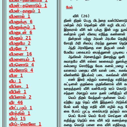
வீமன்-தன்னோடு 1
வீமன்-தனொடும் 1
மேல்
வீமன்-தானும் 1
வீமனால் 1
    வீசி (26)

திண் திறல் பெரு மிடற்றை வன்பினொடு
வீமனுக்கு 6
மன்றல் அம் தென்றல் வீசி வழி விடாய
வீமனுக்கும் 1
இறகரால் வீசி உள் புக்கு இன் மது நுக
வீமனுடன் 6
கன்றால் முன் விளவு எறிந்த கண்ணன் 
வீமனும் 21
  நின்றான் மற்று அவன் அயலே தெறித்து
வீமனுமே 2
சோதி அரி சிலம்பு அரற்ற துணை நெடு
  ஆதி அரவிந்தை என நிருபன் மகள் வ
வீமனே 7
மேவிய பகையாம் மைத்துனன் முடியை 
வீமனை 16
  ஆவிகள் அனைத்தும் நிறைந்து ஒளி 
வீமனையும் 1
சுவாதமே வீசி எல்லா உலகையும் துளக்கு
வீமனொடு 4
கல்மழை சொரிந்து வேக கனல்_மழை வீச
வீமனோடு 4
வானகம் மறைய வீசி வான் படை கலங்க
வீமா 1
விண்ணில் இயக்கர் படை கலங்கள் வீசி

  எண் இலர் சுற்றும் வளைத்து எதிர்ந்
வீய 1
கட்டினன் குறங்கை குறங்கினால் வீசி க
வீயிடை 1
உதைத்தனர் வீசி வன்போடு உரம் கொடு க
வீயின் 1
சந்தன அளறும் வாச தண் பனிநீரும் வீச
வீயினால் 2
  வெம் திறல் வேந்தன்-தன்னை மெய் ம
வீர 46
ஏற்றிய நறு நெய் வீசி இந்தனம் அடுக்க
மேல் வலி உற்று எதிர் வீசி எழில் கரு 
வீரட்டமும் 1
கை போய் முட்டி கையொடு தம்தம் கால்
வீரத்தில் 1
  மெய் போல் வெம் போர் செய்தன வீர
வீரம் 15
கதித்து நெடும் கை வீசி உடு கணத்தை
வீரம்-கொலோ 1
கதை கொடு பனை கை வீசி எதிர்வரு 