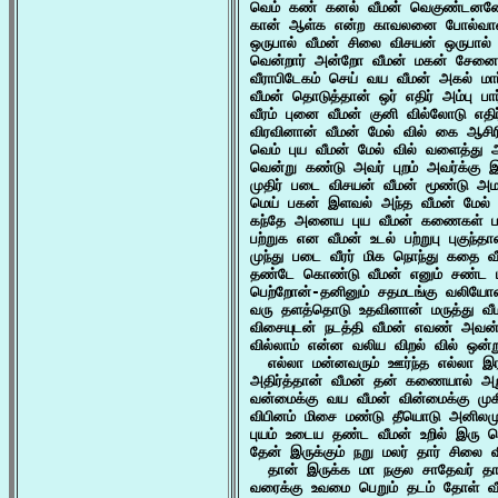
வெம் கண் கனல் வீமன் வெகுண்டனனே
கான் ஆள்க என்ற காவலனை போல்வான் 
ஒருபால் வீமன் சிலை விசயன் ஒருபால் 
வென்றார் அன்றோ வீமன் மகன் சேனையில
வீராபிடேகம் செய் வய வீமன் அகல் மார
வீமன் தொடுத்தான் ஒர் எதிர் அம்பு ப
வீரம் புனை வீமன் குனி வில்லோடு எதிர
விரவினான் வீமன் மேல் வில் கை ஆசி
வெம் புய வீமன் மேல் வில் வளைத்து ஆ
வென்று கண்டு அவர் புறம் அவர்க்கு 
முதிர் படை விசயன் வீமன் மூண்டு அமர
மெய் பகன் இளவல் அந்த வீமன் மேல் 
கந்தே அனைய புய வீமன் கணைகள் பட்
பற்றுக என வீமன் உடல் பற்றுபு புகுந்தா
முந்து படை வீரர் மிக நொந்து கதை வீ
தண்டே கொண்டு வீமன் எனும் சண்ட ப
பெற்றோன்-தனினும் சதமடங்கு வலியோன்
வரு தளத்தொடு உதவினான் மருத்து வீ
விசையுடன் நடத்தி வீமன் எவண் அவன் 
வில்லாம் என்ன வலிய விறல் வில் ஒன்று
  எல்லா மன்னவரும் ஊர்ந்த எல்லா இர
அதிர்த்தான் வீமன் தன் கணையால் அறு
வன்மைக்கு வய வீமன் வின்மைக்கு முக
விபினம் மிசை மண்டு தீயொடு அனிலமும
புயம் உடைய தண்ட வீமன் உறில் இரு ப
தேன் இருக்கும் நறு மலர் தார் சிலை
  தான் இருக்க மா நகுல சாதேவர் தாம
வரைக்கு உவமை பெறும் தடம் தோள் வீ