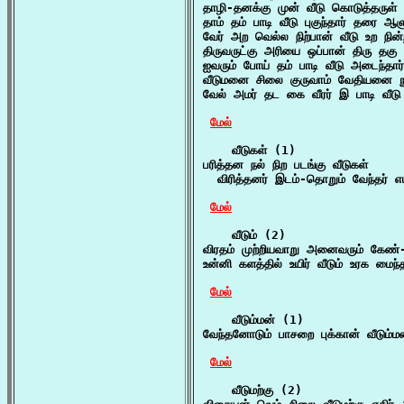
தாழி-தனக்கு முன் வீடு கொடுத்தருள
தாம் தம் பாடி வீடு புகுந்தார் தரை ஆள
வேர் அற வெல்ல நிற்பான் வீடு உற நின
திருவருட்கு அரியை ஒப்பான் திரு தகு வ
ஐவரும் போய் தம் பாடி வீடு அடைந்தார
வீடுமனை சிலை குருவாம் வேதியனை நும
வேல் அமர் தட கை வீரர் இ பாடி வீடு
மேல்
    வீடுகள் (1)

பரித்தன நல் நிற படங்கு வீடுகள்

  விரித்தனர் இடம்-தொறும் வேந்தர் எய
மேல்
    வீடும் (2)

விரதம் முற்றியவாறு அனைவரும் கேண்-ம
உன்னி களத்தில் உயிர் வீடும் உரக மைந்
மேல்
    வீடும்மன் (1)

வேந்தனோடும் பாசறை புக்கான் வீடும்ம
மேல்
    வீடுமற்கு (2)
