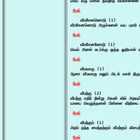
மெய் வரு சொல் தவறாத வீமசேனனை ஒழ
மேல்
    வீமசேனனொடு (1)

வீமசேனனொடு அருச்சுனன் வய புரவி வ
மேல்
    வீமசேனனோடு (1)

வெவ் அனல் சுடர்க்கு ஒத்த ஓதியாள்
மேல்
    வீமவாகு (1)

ஆனா வீமவாகு எனும் அடல் வாள் நிருப
மேல்
    வீமற்கு (2)

வீமற்கு எதிர் நின்று அவன் வில் அறவும
யாயை வெறுத்தனன் பின்னை விதியை 
மேல்
    வீமற்கும் (1)

அறம் தந்த மைந்தற்கும் வீமற்கும் விசயற
மேல்