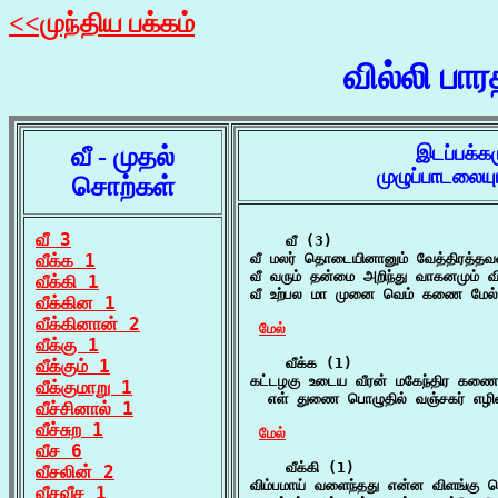
<<முந்திய பக்கம்
வில்லி பா
வீ - முதல்
இடப்பக்க
முழுப்பாடலைய
சொற்கள்
வீ 3
    வீ (3)

வீக்க 1
வீ மலர் தொடையினானும் வேத்திரத்தவ
வீ வரும் தன்மை அறிந்து வாகனமும் வி
வீக்கி 1
வீ உற்பல மா முனை வெம் கணை மேல் வீ
வீக்கின 1
வீக்கினான் 2
மேல்
வீக்கு 1
    வீக்க (1)

வீக்கும் 1
கட்டழகு உடைய வீரன் மகேந்திர கணையா
வீக்குமாறு 1
  எள் துணை பொழுதில் வஞ்சகர் எழில
வீச்சினால் 1
வீச்சுற 1
மேல்
வீச 6
    வீக்கி (1)

வீசலின் 2
விம்பமாய் வளைந்தது என்ன விளங்கு ப
வீசவீச 1