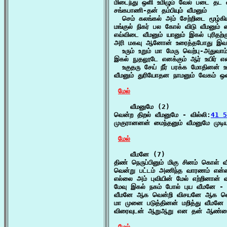
மிடைந்து ஒளி உமிழும் வேல் படை தட 
சங்கபாணி-தன் தம்பியும் வீமனும்

  செம் கலங்கல் அம் சேற்றிடை மூழ்கி
மங்குல் நிகர் பல கோல் விடு வீமனும
எவ்விடை வீமனும் யானும் இகல் புரிதற்
அரி மகவு ஆனோன் உரைத்தபோது இவன் 
  உரும் உறும் மா மேரு வெற்பு-அதுவ
இகல் நுதலூடே எனக்கும் ஆர் உயிர் என
  உகுதரு சேய் நீர் பரக்க மோதினன் 
வீமனும் துரியோதன நாமனும் வேகம் ஒன்
மேல்
    வீமனுமே (2)

வென்ற திறல் வீமனுமே - வில்லி:
41 5
முகுரானனன் மைந்தனும் வீமனுமே முடி
மேல்
    வீமனே (7)

திண் நெருப்பினும் மிகு சினம் கொள் 
வென்று பட்டம் அணிந்த வாரணம் என்
எல்லை அம் புவியின் மேல் எற்றினான் 
மேவு இகல் நகம் போல் புய வீமனே - 
வீமனே ஆக வென்றி விசயனே ஆக வெற்
மா முனை படுத்தினன் மறித்து வீமனே 
விரைவுடன் ஆறுஆறு என தன் ஆண்மையை
மேல்