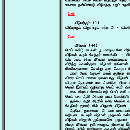
விசையன் வெம் சிலை வீடுமற்கு எதிர
உகவை-தன்னொடு வீடுமற்கு உறும் உதவி
மேல்
    வீடுமற்கும் (1)

வீடுமற்கும் விதுரற்கும் ஏற்க அ - வில்ல
மேல்
    வீடுமன் (44)

மெய் மகிழ் கடவுள் பூ_மழையுடனே வீடு
வீடுமன் கழல் வேந்தர் வணங்கிட - வில
வில் படை திறல் வீடுமன் வாய்மையால் 
விரித்த வெண்குடை வீடுமன் ஏகினான் 
மீனகேதனனை வென்று தன் கொடிய விரதம
  மான வேல் நிருபன் மகள் குறித்த தி
விரை செய் மாலை புனையாது வீடுமன் மற
விரதம் ஆபரணம் என அணிந்த திறல் வீட
வெவ் இராவும் ஒழியாது வெம் சமர் வி
  கை விராய சிலையோடு மெய் வலி கவர
வெம் பை ஆடு அரவம் மாய வென்றிடு வ
  தும்பை ஆடு அமரில் மாய வெல்ல 
வேதியர் குரவர் வில் விதுரன் வீடுமன்

  ஆதியர் துணைவர் அ நகர் உளார்கள்
மதியுடை கடவுள் வீடுமன் முதலாம் மன்ன
வீடுமன் விதுரன் துரோணனே முதலாம் 
நின்ற வீடுமன் துரோணனும் நினைவு இத
சொல் பயில் நான்மறை துவசன் வீடுமன்
