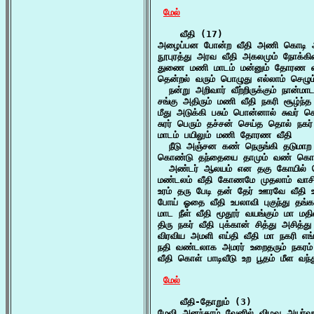
மேல்
    வீதி (17)

அழைப்பன போன்ற வீதி அணி கொடி ஆ
நூபுரத்து அரவ வீதி அகலமும் நோக்கி
துணை மணி மாடம் மன்னும் தோரண வீத
தென்றல் வரும் பொழுது எல்லாம் செழும்
  நன்று அறிவார் வீற்றிருக்கும் நான்
சங்கு அதிரும் மணி வீதி நகரி சூழ்ந
மீது அடுக்கி பசும் பொன்னால் சுவர் 
சுரர் பெரும் தச்சன் செய்த தொல் நகர் 
மாடம் பயிலும் மணி தோரண வீதி

  நீடு அஞ்சன கண் நெருங்கி தடுமாற 
கொண்டு தந்தையை தாமும் வண் கொடி 
  அண்டர் ஆலயம் என தகு கோயில் செ
மண்டலம் வீதி கோணமே முதலாம் வாசி
உரம் தரு பேடி தன் தேர் ஊரவே வீதி உ
போய் ஓதை வீதி உபலாவி புகுந்து தங்க
மாட நீள் வீதி மூதூர் வயங்கும் மா மத
திரு நகர் வீதி புக்கான் சித்து அசித்
விரவிய அமளி எய்தி வீதி மா நகரி எங்
நதி வண்டலாக அமரர் உறைதரும் நகரம் 
வீதி கொள் பாடிவீடு உற பூதம் மீள வந்
மேல்
    வீதி-தோறும் (3)

மேவி அனந்தரம் வேனில் விழவு அயர்வா