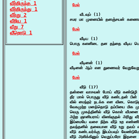
வீற்றிருந்த 1
மேல்
வீற்றிருந்து 1
வீற்று 2
    வீடவும் (1)

சமர மா முனையில் தனஞ்சயன் கணையால் 
வீறிய 1
வீறு 7
மேல்
வீறொடு 1
    வீடிய (1)

பொரு களனிடை தன தந்தை வீடிய பொழு
மேல்
    வீடினன் (1)

வீடினன் ஆம் என துணைவர் வேறுவேறு
மேல்
    வீடு (17)

தன்னை வாசவன் போய் வீடு கண்டுழ
தீர மால் பொருது வீடு கண்டதன் பின் 
வில் மைந்தர் நடக்க என விடை கொடுத்
வேகமுற்ற மனத்தொடு தம்பியை மிக மு
வெரு முகத்தினில் வீடு கொள் வீமனை 
அற்ற ஞானியராய் விளங்குதல் அரிது வீட
இம்மையே வசை நிற்க வீடு உற எண்ணி ந
தவந்தனில் தலையான வீடு உறு தவம் எ
வீடு கண்டவர்க்கு இயம்பவும் வேண்டு
வீடு அளிக்கினும் வெறுப்பரோ இதனை வ