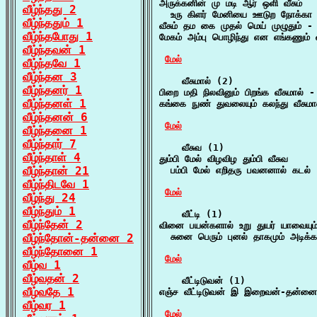
அருக்கனின் மு மடி ஆர் ஒளி வீசும்

வீழ்ந்தது 2
  உரு கிளர் மேனியை ஊடுற நோக்கா 
வீழ்ந்ததும் 1
வீசும் தம கை முதல் மெய் முழுதும் - 
வீழ்ந்தபோது 1
மேகம் அம்பு பொழிந்து என எங்கணும் வீ
வீழ்ந்தவன் 1
மேல்
வீழ்ந்தவே 1
வீழ்ந்தன 3
    வீசுமால் (2)

வீழ்ந்தனர் 1
பிறை மதி நிலவினும் பிறங்க வீசுமால் -
வீழ்ந்தனள் 1
கங்கை நுண் துவலையும் கலந்து வீசுமா
வீழ்ந்தனன் 6
மேல்
வீழ்ந்தனை 1
வீழ்ந்தார் 7
    வீசுவ (1)

வீழ்ந்தாள் 4
தும்பி மேல் விழவிழ தும்பி வீசுவ

வீழ்ந்தான் 21
  பம்பி மேல் எறிதரு பவனனால் கடல் 
வீழ்ந்திடவே 1
மேல்
வீழ்ந்து 24
வீழ்ந்தும் 1
    வீட்டி (1)

வீழ்ந்தேன் 2
வினை பயன்களால் உறு துயர் யாவையும் வ
வீழ்ந்தோன்-தன்னை 2
  சுனை பெரும் புனல் தாகமும் அடிக்
வீழ்ந்தோனை 1
மேல்
வீழ்வ 1
வீழ்வதன் 2
    வீட்டிடுவன் (1)

வீழ்வதே 1
எஞ்ச வீட்டிடுவன் இ இறைவன்-தன்னையு
வீழ்வர 1
மேல்