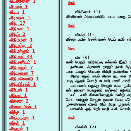
வீடணனை 1
மேல்
வீடவும் 1
வீடிய 1
    வீச்சினால் (1)

வீச்சினால் அறையுண்டும் கடக வாகு வெற
வீடினன் 1
வீடு 17
மேல்
வீடுகள் 1
வீடும் 2
    வீச்சுற (1)

வீடும்மன் 1
வீச்சுற பயில் தென்றலால் மெய் உயிர் எ
வீடுமற்கு 2
மேல்
வீடுமற்கும் 1
வீடுமன் 44
    வீச (6)

வீடுமனிடம் 1
எண் பெறும் உயிர்கட்கு எல்லாம் இதம் 
  நண்புடை அனலன்-தானும் நலம் மிகு
வீடுமனும் 7
நறை கமழும் பொலம் சிவிறி நண்ணிய செம
வீடுமனை 7
  அறை கழல் வெம் சிலை தட கை அருச
வீடுமனொடு 1
பாகு ஆரும் மொழி மடவார் மணி கவரி இ
வீடுவிப்பன் 1
  கார்காலம் புகுந்து செழும் காள மு
வீடேன் 1
எள் துணை பொழுதில் வஞ்சகர் எழிலியி
வீணே 1
  வட்ட வார் சிலையினானும் மண்டு அழ
செய் காற்றும் செழும் தரளம் நிலவு வீ
வீணை 2
முனைகொள் வீமன் ஆம் ஆறு முறுவல் வ
வீணையின் 1
  மனனில் ஓடு தேர் மாறி வலி கொள்
வீத்த 1
வீத்ததற்கு 1
மேல்
வீதல் 1
    வீசலின் (2)

வீதலும் 1