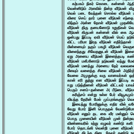
  கற்பகம் நிகர் கொடை கன்னன் ஆதி
வென்னிடும் அளவில் நின்ற வீடுமன் வி
வெல் படை வேந்தன் சொல்ல வீடுமன் ம
விரை செய் தார் புனை வீடுமன் எந்த
விந்தம் அன்ன தோள் வீடுமன் முதலிய
வீடுமன் திரு தனயனோடு உறுதிகள் வெ
வீடுமன் கிருபன் கன்னன் வில் கை ஆச
ஒன்பது இப்படி ஏவி வீடுமன் மெய் நடுங
விட்ட பரிமா இரத வீடுமன் எதிர்ந்தான் 
மின்னையும் நகும் பகழி வீடுமன் வெகு
விளைந்தது சிவேதனுடன் வீடுமன் இளை
ஏறு அனைய வீடுமன் இளைத்தபடி கண்ட
வீடுமன் மகீபனோடு நடுவண் வந்து மேவ
வீடுமன் மனத்து அனைய தேர் வலவனை க
மீளவும் வளைத்த சிலை வீடுமன் அதிர்த
வேலை அமுதுக்கு வரு வானவர்கள் ஒத்த
கான் எரி துற்று என வீடுமன் இப்படி க
ஈறு படுத்தினன் வீடுமன் விட்டவர் யாவ
பெரும் சனம்-தன்னை அ பீடுடை வீடுமன
  கரிஞ்சம் என்று உள்ள பேர் வியூகமும
வியந்த தேரின் மேல் முப்புரங்களும் வெ
  இயைந்து போரினுக்கு எதிர வில்_வல
வேறு போர் இனி பொருதல் வேண்டுமோ வி
வீடுமன் எனும் தட கை வீர மன்னும் வெ
பொரு முனையின் வீடுமன் முன் நின்றவர
விண்ணவரில் உற்று எழுவர் கண்டு களி 
போர் தொடங்கி வென்றி புனை வீடுமன
வீடுமன் கிடந்த கிடை தேவர் கண்டு உ