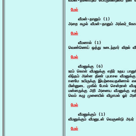
வீமன்-தனொடும் பொருகின்றமை தன் வி
மேல்
    வீமன்-தானும் (1)

அறை கழல் வீமன்-தானும் அங்கர்_கோன
மேல்
    வீமனால் (1)

வெண்ணெய் ஒத்து உடைந்தார் விறல் வீ
மேல்
    வீமனுக்கு (6)

உரம் கொள் வீமனுக்கு எதிர் உதய பானு
விந்தம் அன்ன திண் புயாசல வீமனுக்கு
ஈனமே உயிருக்கு இயற்கையதலினால் எ
மின்னுடை முகில் போல் சென்றான் வீ
மன்னருக்கு அரி அனைய வீமனுக்கு எதி
வெம் கழு முனையில் விழாமல் ஓர் அளிய
மேல்
    வீமனுக்கும் (1)

வீமனுக்கும் வீமனுடன் வெகுண்டு அமர் ச
மேல்