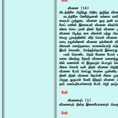
    வீமனை (16)

விடத்திலே அழிந்து அறிவு ஒழிந்த வீம
  வடத்திலே பிணித்தனன் கங்கை வாரி
வையம் முற்றுடை வீமனை ஒரு தனி வண
சேய் எனின் இளையன் வீமனை விசும்பில
விரை செய புரவி திண் தேர் வீமனை மு
வீமனை பிடித்த கை விலக்கி மற்று அவ
வெரு முகத்தினில் வீடு கொள் வீமனை 
வாயு வழங்கினன் வீமனை நல்கினன் வ
மீனவன் எனத்தகைய காளையொடு எடுத
இவர் கொண்ட செற்றத்தொடு இவ்வாறு
  பவர் கொண்ட நெடு வேலை போல் வந்
மலை விலங்கு தோள் வீமனை வளைத்து 
வில் வணக்கி அ இருவரும் பொரும் வெம
மிகை கொள் வன் திறல் வீமனை நெற்றியி
வீமனை போர் செய்து வெல்ல முன்னிய 
திண் திறல் வீமனை நோக்கி சிலை ம
அருகு ஒருபால் மேவி நிற்கும் வீமனை
தார் வலம்புரியானொடு போர் அழி தா
மேல்
    வீமனையும் (1)

வீமனையும் நின்ற இளையோரையும் வெகு
மேல்