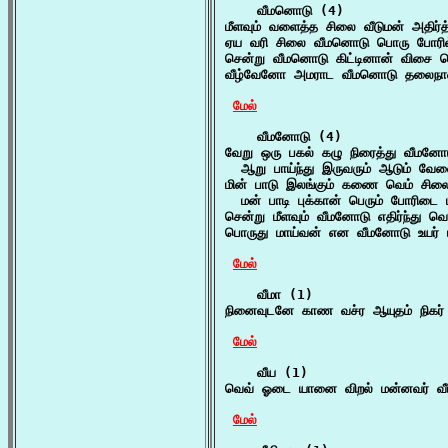
    வீமனொடு (4)

மீளவும் வளைத்த சிலை வீடுமன் அதிர்த
ஏய வரி சிலை வீமனொடு பொரு போரில
சென்று வீமனொடு கிட்டினான் விசை க
வீழ்வேனோ அமராட வீமனொடு தலைநாளில
மேல்
    வீமனோடு (4)

வேறு ஒரு பகல் கழு நிரைத்து வீமனோட
  ஆறு பாய்ந்து இருவரும் ஆடும் வேல
மின் பாடு இலங்கும் கணை வெம் சில
  மன் பாடி புக்கான் பெரும் போரிடை 
சென்று மீளவும் வீமனோடு எதிர்ந்து வெ
பொருது மாய்வன் என வீமனோடு உயர் பு
மேல்
    வீமா (1)

நினைவுடனே காண வச்ர ஆயுதம் நிகர் 
மேல்
    வீய (1)

வெவ் ஓடை யானை விறல் மன்னவர் வீய
மேல்