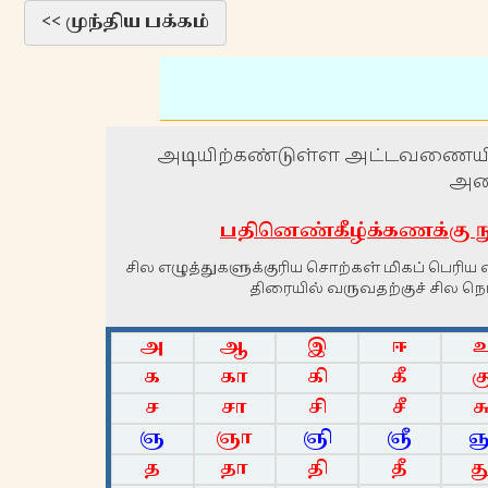
<< முந்திய பக்கம்
அடியிற்கண்டுள்ள அட்டவணையி
அனை
பதினெண்கீழ்க்கணக்கு ந
சில எழுத்துகளுக்குரிய சொற்கள் மிகப் பெரி
திரையில் வருவதற்குச் சில ந
அ
ஆ
இ
ஈ
க
கா
கி
கீ
க
ச
சா
சி
சீ
ச
ஞ
ஞா
ஞி
ஞீ
ஞ
த
தா
தி
தீ
த