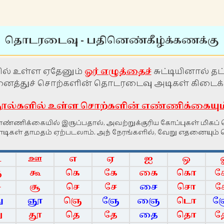
தொடரடைவு - பதினெண்கீழ்க்கணக்கு
ல் உள்ள ஏதேனும்
ஓர் எழுத்தைச்
சுட்டியினால் தட
த்துச் சொற்களின் தொடரடைவு அடிகள் கிடைக்க
ூல்களில் உள்ள சொற்களின் எண்ணிக்கையும்,ச
ய எண்ணிக்கையில் இருப்பதால், அவற்றுக்குரிய கோப்புகள் மிகப
ொடிகள் தாமதம் ஏற்படலாம். அந் நேரங்களில், வேறு எதனையும் 
உ
ஊ
எ
ஏ
ஐ
ஒ
ு
கூ
கெ
கே
கை
கொ
ு
சூ
செ
சே
சை
சொ
ு
ஞூ
ஞெ
ஞே
ஞை
டொ
ு
தூ
தெ
தே
தை
தொ