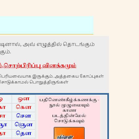
்டினால், அவ் எழுத்தில் தொடங்கும்
ும்.
ொற்பிரிப்பு விளக்கமும்
் பெரியவையாக இருக்கும். அத்தகைய கோப்புகள்
சொடுக்காமல் பொறுத்திருங்கள்
ஓ
ஔ
பதினெண்கீழ்க்கணக்கு -
நூல் முழுமையும்
கோ
கௌ
காண
சோ
சௌ
படத்தின்மேல்
சொடுக்கவும்
ஞோ
ஞௌ
தோ
தௌ