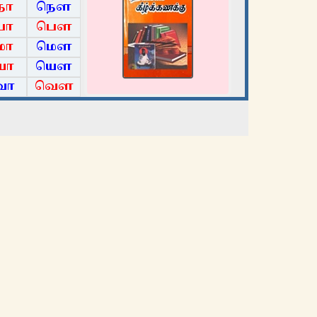
நோ
நௌ
போ
பௌ
மோ
மௌ
யோ
யௌ
வோ
வௌ