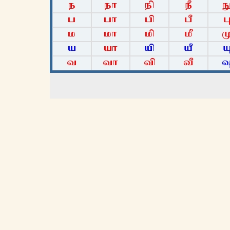
ந
நா
நி
நீ
ந
ப
பா
பி
பீ
ப
ம
மா
மி
மீ
ம
ய
யா
யி
யீ
ய
வ
வா
வி
வீ
வ