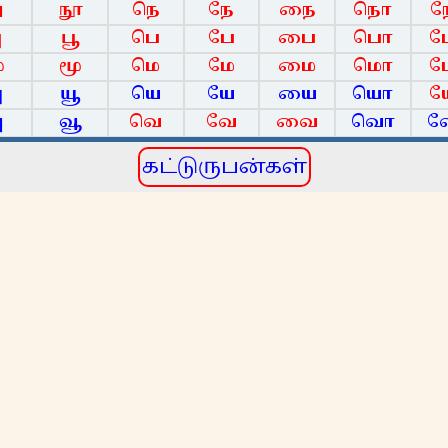
ு
நூ
நெ
நே
நை
நொ
ு
பூ
பெ
பே
பை
பொ
ு
மூ
மெ
மே
மை
மொ
ு
யூ
யெ
யே
யை
யொ
ு
வூ
வெ
வே
வை
வொ
கட்டுருபன்கள்