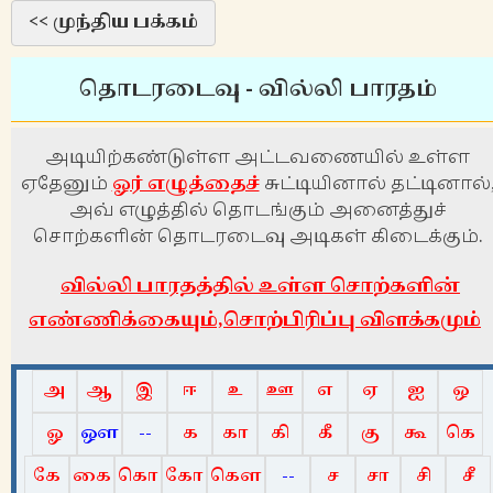
<< முந்திய பக்கம்
தொடரடைவு - வில்லி பாரதம்
அடியிற்கண்டுள்ள அட்டவணையில் உள்ள
ஏதேனும்
ஓர் எழுத்தைச்
சுட்டியினால் தட்டினால்
அவ் எழுத்தில் தொடங்கும் அனைத்துச்
சொற்களின் தொடரடைவு அடிகள் கிடைக்கும்.
வில்லி பாரதத்தில் உள்ள சொற்களின்
எண்ணிக்கையும்,சொற்பிரிப்பு விளக்கமும்
அ
ஆ
இ
ஈ
உ
ஊ
எ
ஏ
ஐ
ஒ
ஓ
ஔ
--
க
கா
கி
கீ
கு
கூ
கெ
கே
கை
கொ
கோ
கௌ
--
ச
சா
சி
சீ