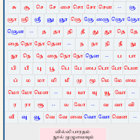
சு
சூ
செ
சே
சை
சொ
சோ
சௌ
--
ஞ
ஞா
ஞி
ஞீ
ஞு
ஞூ
ஞெ
ஞே
ஞை
ஞொ
ஞோ
ஞௌ
--
த
தா
தி
தீ
து
தூ
தெ
தே
தை
தொ
தோ
தௌ
--
ந
நா
நி
நீ
நு
நூ
நெ
நே
நை
நொ
நோ
நௌ
--
ப
பா
பி
பீ
பு
பூ
பெ
பே
பை
பொ
போ
பௌ
ப்
ம
மா
மி
மீ
மு
மூ
மெ
மே
மை
மொ
மோ
மௌ
--
ய
யா
யு
யூ
யோ
--
ர
ரா
ரூ
--
ல
லோ
--
வ
வா
வி
வீ
வு
வூ
வெ
வே
வை
வொ
வோ
வௌ
--
வில்லி பாரதம்-
நூல் முழுமையும்