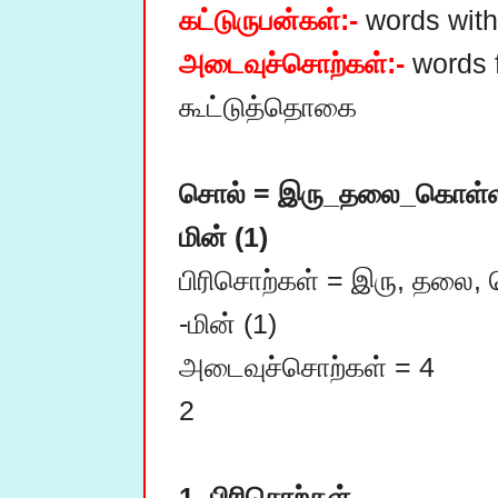
கட்டுருபன்கள்:-
அடைவுச்சொற்கள்:-
 words 
கூட்டுத்தொகை 

சொல் = இரு_தலை_கொள்ளி (1)			சொல் 
மின் (1)
பிரிசொற்கள் = இரு, தலை, கொள்ளி (3)
-மின் (1)

அடைவுச்சொற்கள் = 4				அடைவுச்சொற்கள் = 
2

1. பிரிசொற்கள்