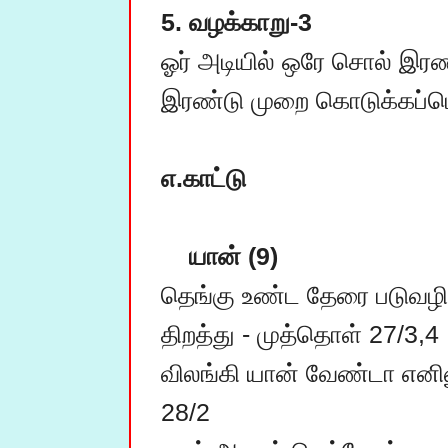
5. வழக்காறு-3
ஓர் அடியில் ஒரே சொல் இரண்
இரண்டு முறை கொடுக்கப்பெற
எ.காட்டு
யான் (9)
தெங்கு உண்ட தேரை படுவழி 
திறத்து - முத்தொள் 27/3,4

விலங்கி யான் வேண்டா எனி
28/2
