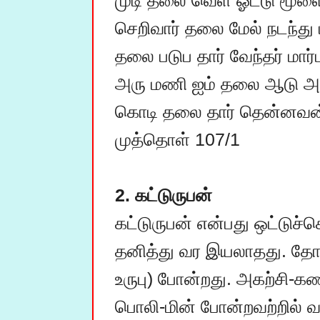
முடி தலை வெள் ஓட்டு மூளை
செறிவார் தலை மேல் நடந்து 
தலை படுப தார் வேந்தர் மார்ப
அரு மணி ஐம் தலை ஆடு அரவ
கொடி தலை தார் தென்னவன் 
முத்தொள் 107/1

2. கட்டுருபன்
கட்டுருபன் என்பது ஒட்டுச
தனித்து வர இயலாதது. தோறு
உருபு) போன்றது. அகற்சி-கண்
பொலி-மின் போன்றவற்றில் வர