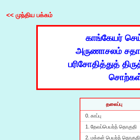
<< முந்திய பக்கம்
காங்கேயர் செய
அருணாசலம் சதாச
பரிசோதித்துத் திருத
சொற்கள
தலைப்பு
0. காப்பு
1. தேவப்பெயர்த் தொகுதி
2. மக்கள் பெயர்த் தொகுதி