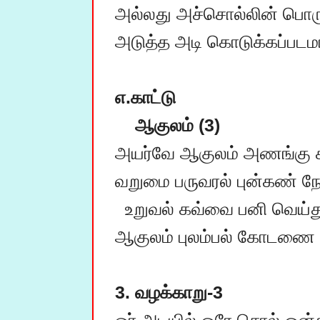
அல்லது அச்சொல்லின் பொரு
அடுத்த அடி கொடுக்கப்படமாட
எ.காட்டு
ஆகுலம் (3)
அயர்வே ஆகுலம் அணங்கு கச
வறுமை பருவரல் புன்கண் ந
  உறுவல் கவ்வை பனி வெய்துறல் மம்மர் - 8.பண்பு:8 175/7,8

ஆகுலம் புலம்பல் கோடணை அர
3. வழக்காறு-3