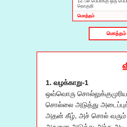
12. பல் பெயர்க்கு ஒரு பெயர
தொகுதி
மொத்தம்
மொத்தம்
வ
1. வழக்காறு-1
ஒவ்வொரு சொல்லுக்குமுரிய
சொல்லை அடுத்து அடைப்புக்க
அதன் கீழ், அச் சொல் வரும்
அதனை அடுத்து அந்த அடி இ